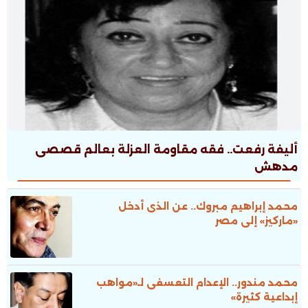
أليفة رفعت.. فقه مقاومة العزلة بعالم قصصى
مدهش
محمد إبراهيم مبروك.. عن الذى أدخل
«ماركيز» إلى مصر
محمد مندور.. الإعدام التعسفى لـ«مواهب
إبداعية كثيرة»