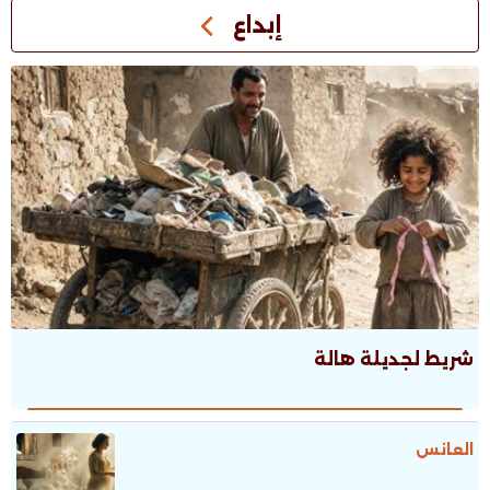
إبداع
شريط لجديلة هالة
العانس