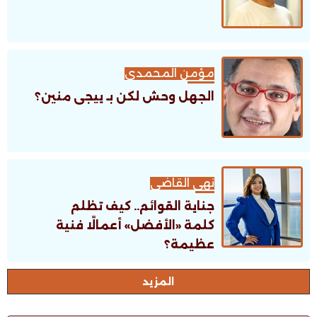
مؤمن المحمدى
الجهل وحش لكن بـ ييجى منين؟
نهى القاضى
جناية القوائم.. كيف تظلم
كلمة «الأفضل» أعمالًا فنية
عظيمة؟
اﻟﻤﺰﻳﺪ