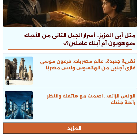
مثل أبى العزيز.. أسرار الجيل الثانى من الأدباء:
«موهوبون أم أبناء عاملين؟»
نظرية جديدة.. عالم مصريات: فرعون موسى
غازى أجنبى من الهكسوس وليس مصريًا
الونس الزائف.. اصمت مع هاتفك وانتظر
رائحة جثتك
المزيد