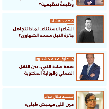
وظيفةً تنظيمية؟
محمد هشام
الشاعر الاستثناء.. لماذا تتجاهل
جائزة النيل محمد الشهاوى؟
د. طارق محمد شحرور
صفة صلاة النبي.. بين النقل
العملي والرواية المكتوبة
محمد جلال فراج
مين اللى ميحبش «ليلى»