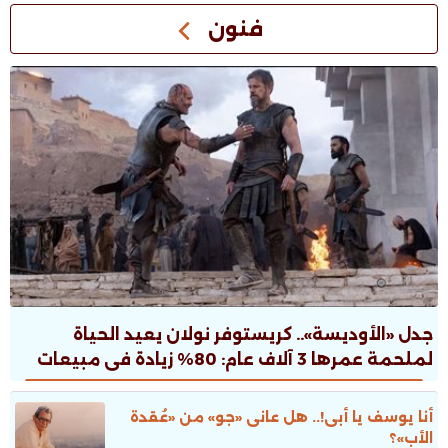
فنون
جدل «الأوديسة».. كريستوفر نولان يعيد الحياة
لملحمة عمرها 3 آلاف عام: 80% زيادة فى مبيعات
الطبعات.. ونقاش ثقافى صاخب
أنا يوسف يا أبى!.. هل عانى «جو» من «عُقدة
الأب»؟