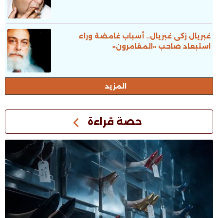
غبريال زكى غبريال.. أسباب غامضة وراء
استبعاد صاحب «المقامرون»
المزيد
حصة قراءة