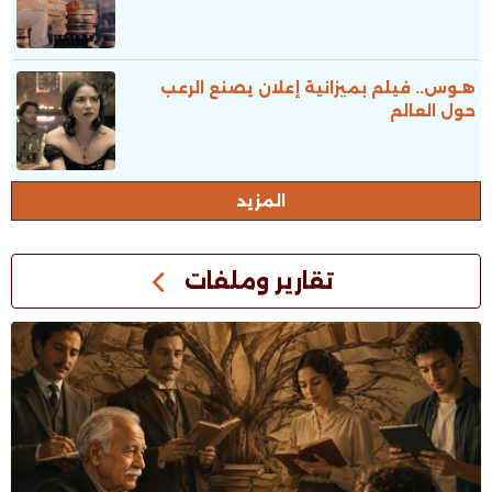
هـوس.. فيلم بميزانية إعلان يصنع الرعب
حول العالم
المزيد
تقارير وملفات