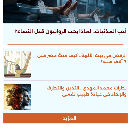
أدب المذنبات.. لماذا يحب الروائيون قتل النساء؟
الرقص فى بيت الآلهة.. كيف غَنَّتْ مصر قبل
7 آلاف سنة؟
نظرات محمد المهدى.. التدين والتطرف
والإلحاد فى عيادة طبيب نفسى
المزيد