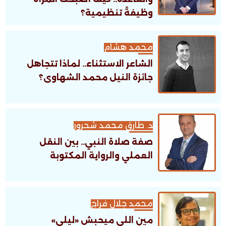
وظيفةً تنظيمية؟
محمد هشام
الشاعر الاستثناء.. لماذا تتجاهل
جائزة النيل محمد الشهاوى؟
د. طارق محمد شحرور
صفة صلاة النبي.. بين النقل
العملي والرواية المكتوبة
محمد جلال فراج
مين اللى ميحبش «ليلى»