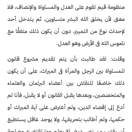
منظومة قيم تقوم على العدل والمساواة والإنصاف، فلا
معنى لأن يخلق الله البشر متساوين، ثم يتدخل أحد
لإحداث نوع من التمييز، دون أن يكون ذلك متفقًا مع
ناموس الله فى الأرض وهو العدل.
وقلت: لقد طالبت بأن يتم تقديم مشروع قانون
للمساواة بين الرجل والمرأة فى الميراث، على أن يكون
ذلك خاضعًا للنقاش بين أعضاء البرلمان والعلماء
والمتخصصين، وبعدها يقبل القانون أو لا يقبل، فأنا لم
أدع إلى إقصاء الدين، ولم أعترض على آية الميراث أو
حكمها، ولم أطالب بتحريفها، ولا يوجد عاقل يستطيع
أن يقترب من نص دينى إلا بعلم وما تقتضيه مصلحة