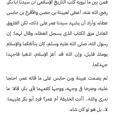
فمن بين ما ترويه كتب التاريخ الإسلامى أن سيدنا أبا بكر،
رضى الله عنه، أعطى لعيينة بن حصن والأقرع بن حابس
عطاء، وأراد أن يشهد سيدنا عمر على ذلك، لكن الفاروق
العادل مزق الكتاب الذى يسجل العطاء، وقال لهما: إن
رسول الله، صلى الله عليه وسلم، كان يتألفكما والإسلام
يومئذ قليل، وإن الله قد أعز الإسلام، اذهبا فاجهدا
جهدكما.
لم يصمت عيينة وبن حابس على ما قاله عمر، احتجا
عليه، وصرخا فى وجهه، ووجها كلامهما لأبى بكر، قالا: ما
ندرى والله.. أأنت الخليفة أم عمر؟ فرد أبو بكر عليهما:
لا.. بل هو لو كان شاء.