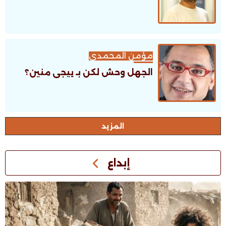
مؤمن المحمدى
الجهل وحش لكن بـ ييجى منين؟
اﻟﻤﺰﻳﺪ
إبداع