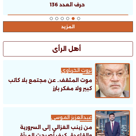
حرف العدد 135
المزيد
أهل الرأى
ثروت الخرباوى
موت المثقف.. عن مجتمع بلا كاتب
كبير ولا مفكر بارز
عبدالعزيز الموسى
من زينب الغزالي إلى السرورية
والقاعدة.. كيف أصبحت المرأة