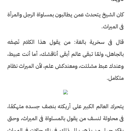
كان الشيخ يتحدث عمن يطالبون بمساواة الرجل والمرأة
فى الميراث.
قال فى سخرية بالغة: من يقول هذا الكلام نَصِفه
بالجاهل، ولمّا تبقى عالم أبقى أناقشك، أما أنت عبيط،
وعندك عبط مشلتت، ومعندكش علم، لأن الميراث نظام
متكامل.
يتحرك العالم الكبير على أريكته بنصف جسده متهكمًا،
فى محاولة لنسف من يقول بالمساواة فى الميراث، وحتى
يؤكد جهل من يذهب إلى ذلك، فهناك حالات فى الميراث