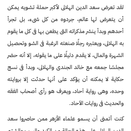
لقد تعرض سعد الدين الهلالى لأكبر حملة تشويه يمكن
أن يتعرض لها عالم، جردوه من كل شىء، بل تجرأ
أحدهم وبدأ ينشر مذكراته التى يطعن بها فى كل ما يقوم
به الهلالى، ويعتبره رجلًا صنعته الرغبة فى الشو وتحصيل
الشهرة والمال، لا يقدم دليلًا على ما يقوله، إلا أنه حضر
مجلسًا جمعه مع خالد الجندى والهلالى، وبدأ فى نسج
حكاية لا يمكنه أن يؤكد على أنها حدثت إلا بروايته
وحده، وهى رواية آحاد، ويعرف هو رأى أصحاب الفقه
والحديث فى روايات الآحاد.
كنت أتمنى أن يسمو علماء الأزهر ممن حاصروا سعد
الدين الهلالى على هذه الحالة من الكيد والسب والشتم