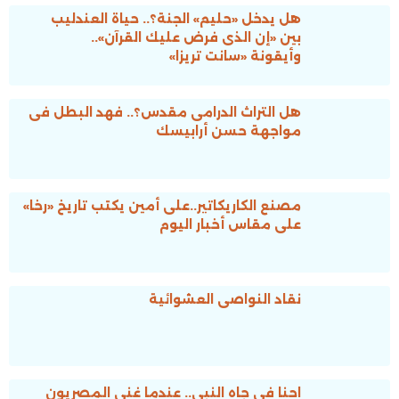
هل يدخل «حليم» الجنة؟.. حياة العندليب
بين «إن الذى فرض عليك القرآن»..
وأيقونة «سانت تريزا»
هل التراث الدرامى مقدس؟.. فهد البطل فى
مواجهة حسن أرابيسك
مصنع الكاريكاتير..على أمين يكتب تاريخ «رخا»
على مقاس أخبار اليوم
نقاد النواصى العشوائية
احنا فى جاه النبى.. عندما غنى المصريون