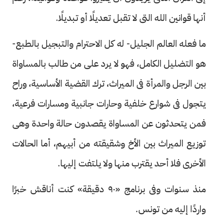
أنها قوانين الله التى لا تقبل تعديلًا أو تبديلًا.
ما فعله العالم الجليل- له كل الاحترام والتبجيل بالطبع-
هو التضليل الكامل، فهو لا يرد على من طالب بالمساواة
بين الرجل والمرأة فى الميراث، ترك القضية الأساسية، وراح
يتجول فى شوارع خلفية وحارات جانبية ومسارات فرعية،
فمن يتحدثون عن المساواة يقصدون حالة واحدة وهى
توزيع الميراث بين الأخ وشقيقته من أبيهم، أما الحالات
الأخرى فلا أحد يقترب منها ولا يلتفت إليها.
منذ سنوات وفى برنامج «٩٠ دقيقة» كنت أناقش خبرًا
واردًا إليه من تونس.