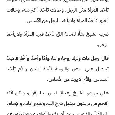
تأخد المرأة مثل الرجل، وحالات تأخذ أكثر منه، وحالات
أخرى تأخذ المرأة ولا يأخذ الرجل من الأساس.
ضرب الشيخ مثلًا للحالة التى تأخذ فيها المرأة ولا يأخذ
الرجل.
قال: رجل مات وترك زوجة وابنة وأمًا وأختًا وأخًا، فالابنة
تحصل على النص والزوجة تأخذ الثمن والأم تأخذ
السدس، والأخ لا يرث من الأساس.
هلل مريدو الشيخ إعجابًا ليس بما يقول، ولكن لأنه
أفحم من يريدون تبديل شرع الله، وتغيير آياته، والإساءة
إلى القرآن الذى يريدون أن يغيروا قواعده وقوانينه، رغم