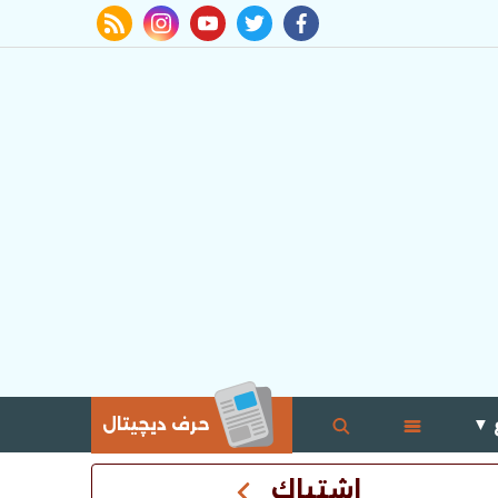
rss feed
instagram
youtube
twitter
facebook
 ▼
حرف ديچيتال
اشتباك