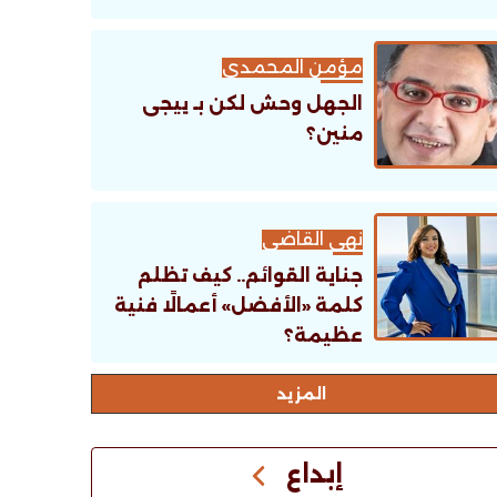
مؤمن المحمدى
الجهل وحش لكن بـ ييجى
منين؟
نهى القاضى
جناية القوائم.. كيف تظلم
كلمة «الأفضل» أعمالًا فنية
عظيمة؟
اﻟﻤﺰﻳﺪ
إبداع