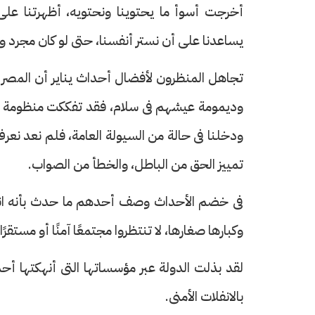
أخرجت أسوأ ما يحتوينا ونحتويه، أظهرتنا على ح
يساعدنا على أن نستر أنفسنا، حتى لو كان مجرد و
تجاهل المنظرون لأفضال أحداث يناير أن المصري
وديمومة عيشهم فى سلام، فقد تفككت منظومة الق
ودخلنا فى حالة من السيولة العامة، فلم نعد نعر
تمييز الحق من الباطل، والخطأ من الصواب.
فى خضم الأحداث وصف أحدهم ما حدث بأنه انقل
وكبارها صغارها، لا تنتظروا مجتمعًا آمنًا أو مستقرً
لقد بذلت الدولة عبر مؤسساتها التى أنهكتها أحدا
بالانفلات الأمنى.