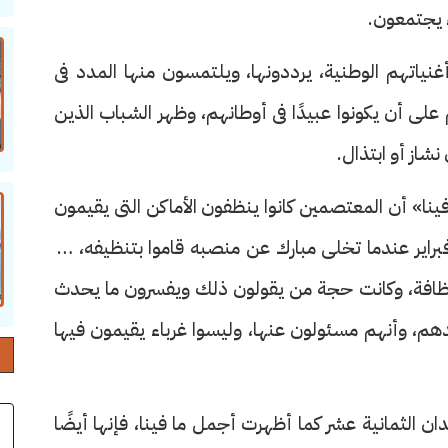
 يجتمعون.
نياتهم الوطنية، يرددونها، ويلتمسون منها المدد فى
ى أن يكونوا عبيدًا فى أوطانهم، وظهر الشباب الذين
شاز أو ابتذال.
نا» أن المعتصمين كانوا ينظفون الأماكن التى يقيمون
ا، بل إنهم قبل أن يغادروا الميدان مساء ١١ فبراير عندما تخلى مبارك عن منصبه قاموا بتنظيفه، بل
نظافة، وكانت حجة من يقولون ذلك ويفسرون ما يحدث
لدهم، وأنهم مسئولون عنها، وليسوا غرباء يقيمون فيها
دان الثمانية عشر كما أظهرت أجمل ما فينا، فإنها أيضًا