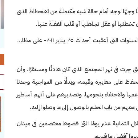
وجهًا لوجه أمام حالة شبه مكتملة من الانحطاط الذى
أن تخطئها أو عقل تجاهلها أو قلب الغفلة عنها.
حرف العدد 132
لقد تعودنا منذ سنوات- يمكننا تحديدها بتلك السنوات التى أعقبت أحداث ٢٥ يناير ٢٠١١- على مظاهر
تى جرت فى نهر المجتمع الذى كان هادئًا ومستقرًا، وأن
اظ على معاييره وقيمه، وبدلًا من المواجهة وجدنا
دعمها والاحتفاء بنجومها، وتصديرهم على أنهم أساطير
 معهم من باب الحلم بالوصول إلى ما وصلوا إليه.
ال الثمانية عشر يومًا التى قضوها معتصمين فى ميدان
هروا أفضل ما فيهم.