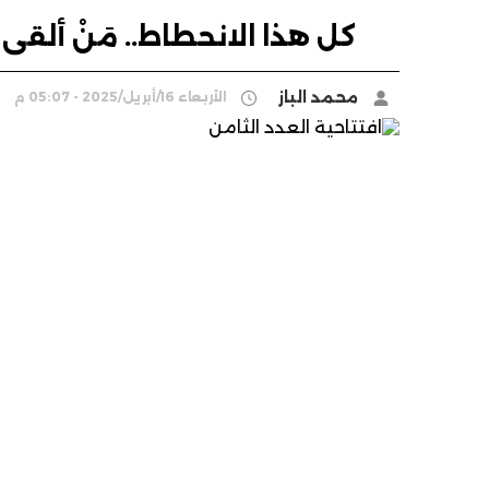
كل هذا الانحطاط.. مَنْ ألقى 
محمد الباز
الأربعاء 16/أبريل/2025 - 05:07 م