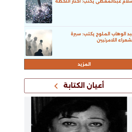
لام عبدالمعطى يكتب: اختار اللحظة
د الوهاب الملوح يكتب: سيرة
شعراء اللامرئيين
المزيد
أعيان الكتابة