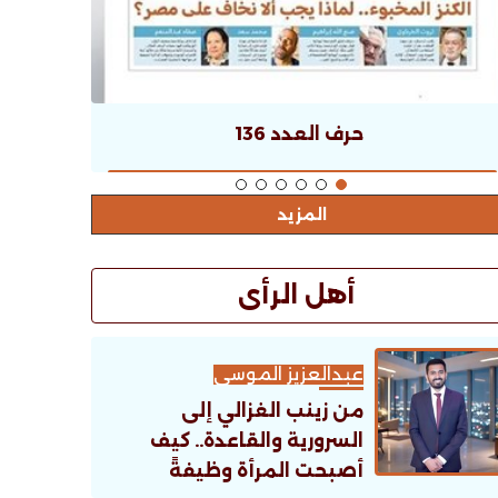
حرف العدد 136
المزيد
أهل الرأى
عبدالعزيز الموسى
من زينب الغزالي إلى
السرورية والقاعدة.. كيف
أصبحت المرأة وظيفةً