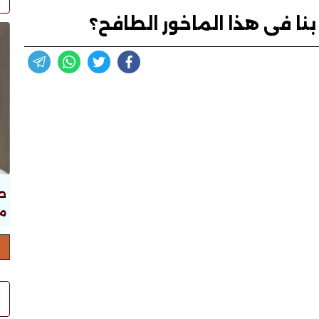
بنا فى هذا الماخور الطافح؟
ص
ما