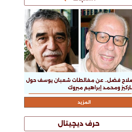
لاح فضل.. عن مغالطات شعبان يوسف حول
ركيز ومحمد إبراهيم مبروك
المزيد
حرف ديچيتال