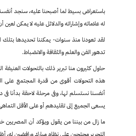
باستعراض بسيط لما أصبحنا عليه، سنجد أنفسنا 
له علاماته وإشاراته والدلائل عليه لا يمكن لعين 
حرف العدد 133
تدهور الفن والعلم والثقافة والانضباط.
حاول كثيرون منا تبرير ذلك بالتحولات العنيفة ال
هذه التحولات أقوى من قدرة المجتمع على الحف
أنفسنا نستسلم لها، وفى مرحلة لاحقة بدأنا فى 
يسعى الجميع إلى تقليدهم أو على الأقل التماهى
ما زال من بيننا من يقول ويؤكد أن المصريين خل
التحرير محتجين على نظام مبارك ورافضين له، أظ