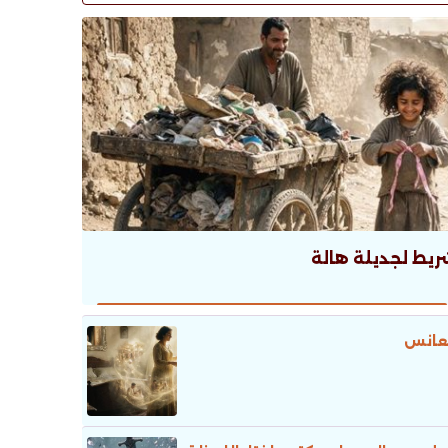
ريط لجديلة هالة
عانس