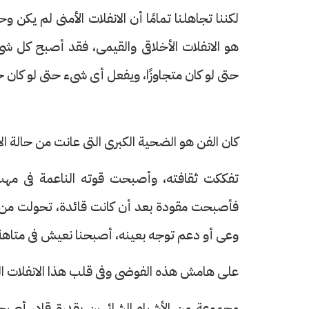
لكننا تجاهلنا تمامًا أن الانفلات الأمنى لم يكن
هو الانفلات الأخلاقى والقيمى، فقد أصبح كل ش
حتى لو كان متجاوزًا، ويفعل أى شىء حتى لو كان خا
كان الفن هو الضحية الكبرى التى عانت من حالة ال
تفككت ثقافته، وأصبحت قوته الناعمة فى مهب ا
فأصبحت مقودة بعد أن كانت قائدة، تحولت من مكان
وعى أو دعم توجه بعينه، أصبحنا نعيش فى متاهة لا
على هامش هذه الفوضى وفى قلب هذا الانفلات ا
مجموعة من الأشباه الشائهين بقدرة قادر أصبح