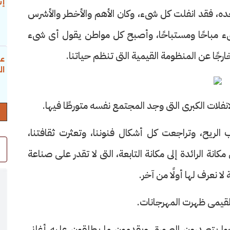
إس
 وحده، فقد انفلت كل شىء، وكان الأهم والأخطر والأشرس
ىء مباحًا ومستباحًا، وأصبح كل مواطن يقول أى شىء
رجًا عن المنظومة القيمية التى تنظم حياتنا.
عب
ال
انفلات الكبرى التى وجد المجتمع نفسه متورطًا فيها.
لريح، وتراجعت كل أشكال فنوننا، وتعثرت ثقافتنا،
ة الرائدة إلى مكانة التابعة، التى لا تقدر على صناعة
 نعرف لها أولًا من آخر.
لقيمى ظهرت المهرجانات.
وا يتصدرون الصورة، ويقدمون ما يطلقون عليه أغانى