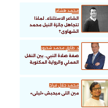
تنظيمية؟
محمد هشام
الشاعر الاستثناء.. لماذا
تتجاهل جائزة النيل محمد
الشهاوى؟
د. طارق محمد شحرور
صفة صلاة النبي.. بين النقل
العملي والرواية المكتوبة
محمد جلال فراج
مين اللى ميحبش «ليلى»