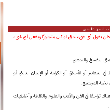
عدد الثامن والستين
طن يقول أى شىء حتى لو كان متجاوزًا ويفعل أى شىء
متى التفسخ والتدهور.
فى المعايير أو الأخلاق أو الكرامة أو الإيمان الدينى أو
ء نخبة المجتمع.
اك تراجعًا فى الفن والأدب والعلوم والثقافة وأخلاقيات