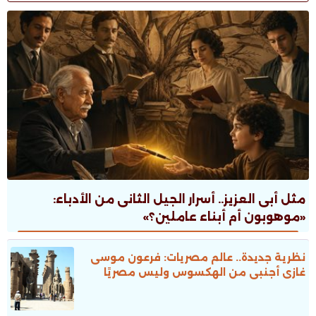
مثل أبى العزيز.. أسرار الجيل الثانى من الأدباء:
«موهوبون أم أبناء عاملين؟»
نظرية جديدة.. عالم مصريات: فرعون موسى
غازى أجنبى من الهكسوس وليس مصريًا