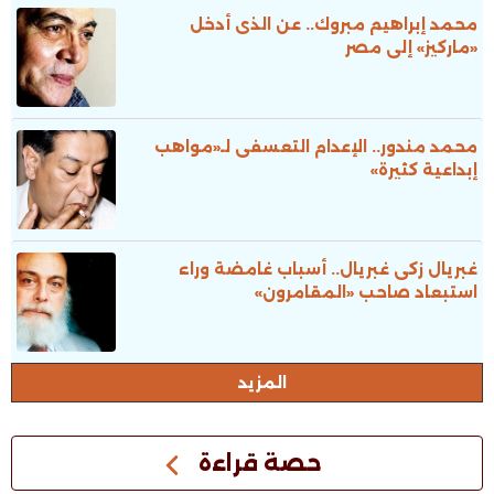
محمد إبراهيم مبروك.. عن الذى أدخل
«ماركيز» إلى مصر
محمد مندور.. الإعدام التعسفى لـ«مواهب
إبداعية كثيرة»
غبريال زكى غبريال.. أسباب غامضة وراء
استبعاد صاحب «المقامرون»
المزيد
حصة قراءة