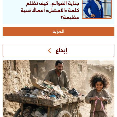
جناية القوائم.. كيف تظلم
كلمة «الأفضل» أعمالًا فنية
عظيمة؟
اﻟﻤﺰﻳﺪ
إبداع