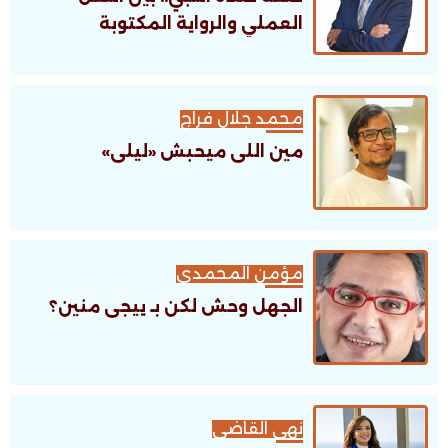
العملي والرواية المكتوبة
محمد جلال فراج
مين اللى ميحبش «ليلى»
مؤمن المحمدى
الجهل وحش لكن بـ ييجى منين؟
نهى القاضى