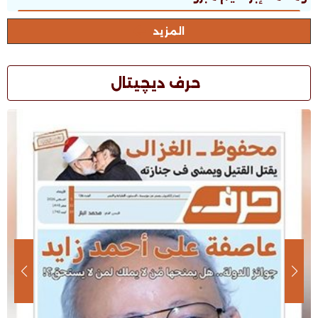
المزيد
حرف ديچيتال