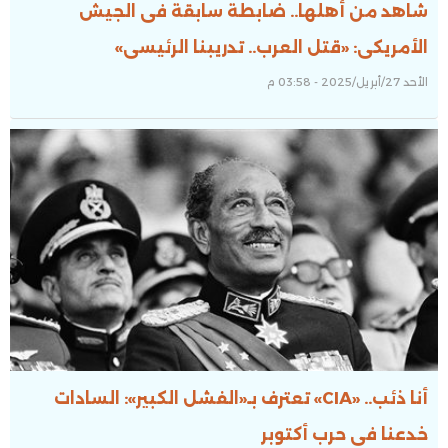
شاهد من أهلها.. ضابطة سابقة فى الجيش
الأمريكى: «قتل العرب.. تدريبنا الرئيسى»
الأحد 27/أبريل/2025 - 03:58 م
أنا ذئب.. «CIA» تعترف بـ«الفشل الكبير»: السادات
خدعنا فى حرب أكتوبر