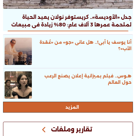
جدل «الأوديسة».. كريستوفر نولان يعيد الحياة
لملحمة عمرها 3 آلاف عام: 80% زيادة فى مبيعات
الطبعات.. ونقاش ثقافى صاخب
أنا يوسف يا أبى!.. هل عانى «جو» من «عُقدة
الأب»؟
هـوس.. فيلم بميزانية إعلان يصنع الرعب
حول العالم
المزيد
تقارير وملفات