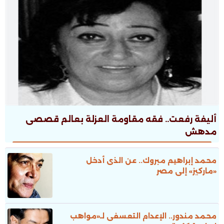
أليفة رفعت.. فقه مقاومة العزلة بعالم قصصى
مدهش
محمد إبراهيم مبروك.. عن الذى أدخل
«ماركيز» إلى مصر
محمد مندور.. الإعدام التعسفى لـ«مواهب