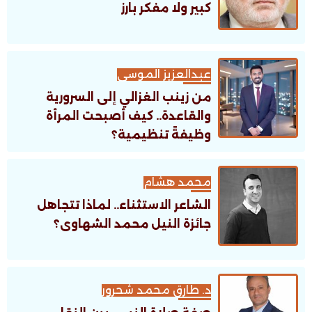
كبير ولا مفكر بارز
عبدالعزيز الموسى
من زينب الغزالي إلى السرورية
والقاعدة.. كيف أصبحت المرأة
وظيفةً تنظيمية؟
محمد هشام
الشاعر الاستثناء.. لماذا تتجاهل
جائزة النيل محمد الشهاوى؟
د. طارق محمد شحرور