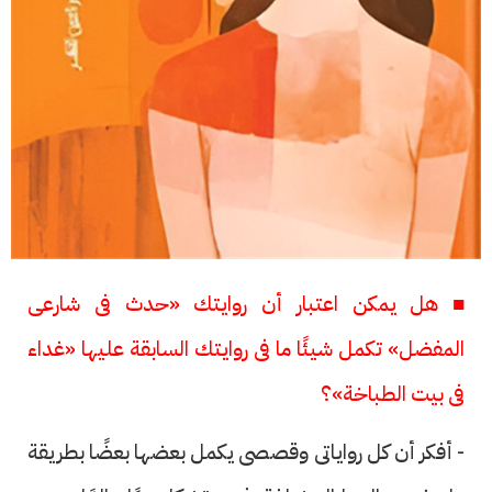
■ هل يمكن اعتبار أن روايتك «حدث فى شارعى
المفضل» تكمل شيئًا ما فى روايتك السابقة عليها «غداء
فى بيت الطباخة»؟
- أفكر أن كل رواياتى وقصصى يكمل بعضها بعضًا بطريقة