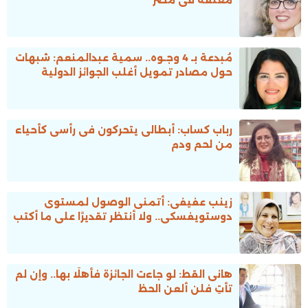
معلقة فى مصر
مُبدعة بـ 4 وجـوه.. سمية عبدالمنعم: شبهات
حول مصادر تمويل أغلب الجوائز الدولية
رباب كساب: أبطالى يتحركون فى رأسى كأحياء
من لحم ودم
زينب عفيفى: أتمنى الوصول لمستوى
دوستويفسكى.. ولا أنتظر تقديرًا على ما أكتب
هانى القط: لو جاءت الجائزة فأهلًا بها.. وإن لم
تأتِ فلن ألعن الحظ