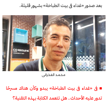
بعد صدور «غداء فى بيت الطباخة» بشهور قليلة.
محمد الفخرانى
■ فى «غداء فى بيت الطباخة» يبدو وكأن هناك مسرحًا
تدور عليه الأحداث.. هل تتعمد الكتابة بهذه التقنية؟