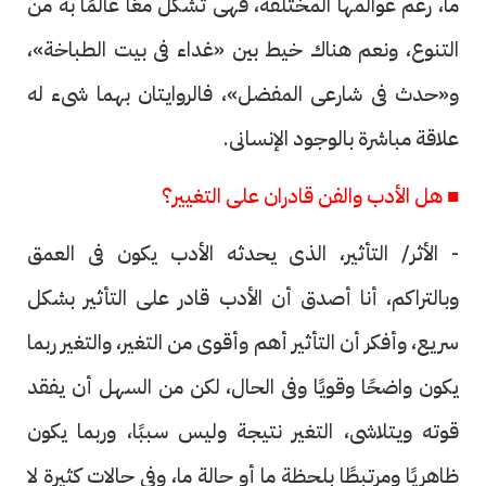
ما، رغم عوالمها المختلفة، فهى تشكل معًا عالمًا به من
التنوع، ونعم هناك خيط بين «غداء فى بيت الطباخة»،
و«حدث فى شارعى المفضل»، فالروايتان بهما شىء له
علاقة مباشرة بالوجود الإنسانى.
■ هل الأدب والفن قادران على التغيير؟
- الأثر/ التأثير، الذى يحدثه الأدب يكون فى العمق
وبالتراكم، أنا أصدق أن الأدب قادر على التأثير بشكل
سريع، وأفكر أن التأثير أهم وأقوى من التغير، والتغير ربما
يكون واضحًا وقويًا وفى الحال، لكن من السهل أن يفقد
قوته ويتلاشى، التغير نتيجة وليس سببًا، وربما يكون
ظاهريًا ومرتبطًا بلحظة ما أو حالة ما، وفى حالات كثيرة لا