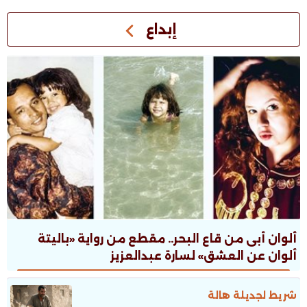
إبداع
ألوان أبى من قاع البحر.. مقطع من رواية «باليتة
ألوان عن العشق» لسارة عبدالعزيز
شريط لجديلة هالة