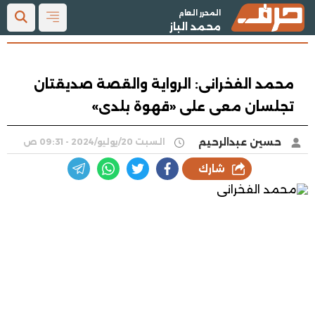
المحرر العام
محمد الباز
محمد الفخرانى: الرواية والقصة صديقتان
تجلسان معى على «قهوة بلدى»
حسين عبدالرحيم
السبت 20/يوليو/2024 - 09:31 ص
شارك