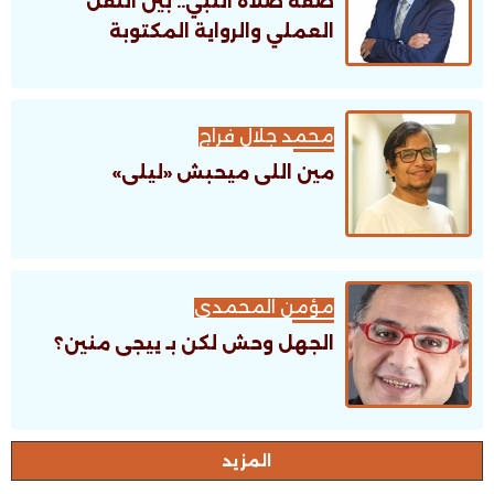
صفة صلاة النبي.. بين النقل
العملي والرواية المكتوبة
محمد جلال فراج
مين اللى ميحبش «ليلى»
مؤمن المحمدى
الجهل وحش لكن بـ ييجى منين؟
اﻟﻤﺰﻳﺪ