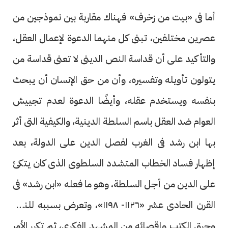
أما فى «بيت من زخرف» فهناك مقاربة بين نموذجين من
عصرين مختلفين، تبنى كل منهما الدعوة لإعمال العقل،
والتأكيد على أن قداسة النص الدينى لا تعنى قداسة من
يتولون تأويله وتفسيره، وأن من حق الإنسان أن يبحث
بنفسه ويستخدم عقله، وأيضًا الدعوة لعدم تجييش
العوام ضد العقل باسم السلطة الدينية، والكيفية التى أثر
بها ابن رشد فى الغرب لفصل الدين على الدولة، بعد
إظهار فساد الخطاب المتشدد السلطوى الذى كان يتكئ
على الدين من أجل السلطة، وهو ما فعله «ابن رشد» فى
القرن الحادى عشر «١١٢٦- ١١٩٨»، وتعرض بسببه للنفى
وحرق الكتب وإقصائه من المشهد الفكرى، ثم تكرر الأمر