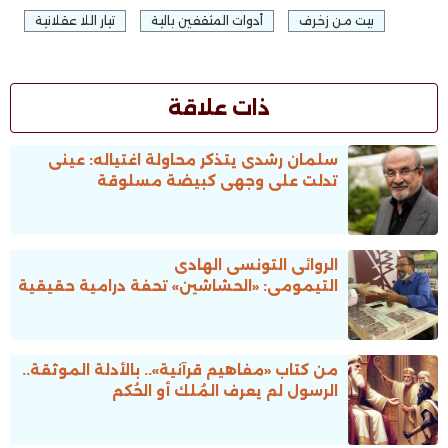
بيت من زخرف
أدوات المثقفين بالية
تيار اللا عقلانية
ذات علاقة
سلمان رشدى يتذكر محاولة اغتياله: عينى
تدلت على وجهى كبيضة مسلوقة
الروائى التونسى الهادى
التيمومى: «الحشاشين» تحفة درامية حقيقية
من كتاب «مفاهيم قرآنية».. بالأدلة الموثقة..
الرسول لم يعرف المُلك أو الحُكم