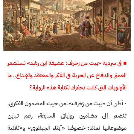
■ فى سردية «بيت من زخرف: عشيقة ابن رشد» نستشعر
العمق والدفاع عن الحرية فى الفكر والمعتقد والإبداع.. ما
الأولويات التى كانت تحفزك لكتابة هذه الرواية؟
- أظن أن «بيت من زخرف»، من حيث المضمون الفكرى،
تنضم إلى مضامين رواياتى السابقة، رغم تباين
موضوعاتها تمامًا؛ خصوصًا «أبناء الجبلاوى» و«ثلاثية