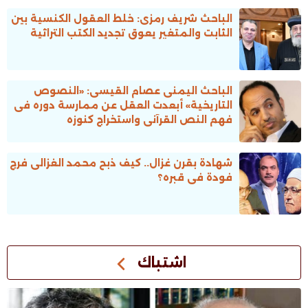
الباحث شريف رمزى: خلط العقول الكنسية بين
الثابت والمتغير يعوق تجديد الكتب التراثية
الباحث اليمنى عصام القيسى: «النصوص
التاريخية» أبعدت العقل عن ممارسة دوره فى
فهم النص القرآنى واستخراج كنوزه
شهادة بقرن غزال.. كيف ذبح محمد الغزالى فرج
فودة فى قبره؟
اشتباك