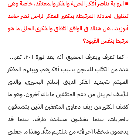
■ الرواية تناصر أفكار الحرية والفكر والمعتقد، خاصة وهى
تتناول الحادثة المرتبطة بتكفير المفكر الراحل نصر حامد
أبوزيد.. هل هناك فى الواقع الثقافى والفكرى الحالى ما هو
مرتبط بنفس القيود؟
- كما تعرف ويعرف الجميع، أنه بعد ثورة ٢٠١١، تعرض
عدد من الكتّاب للسجن بسبب أفكارهم، وبينهم المفكر
المهتم بتجديد الفكر الدينى إسلام البحيرى، والذى
للأسف لم ينل من دعم المثقفين ما ناله آخرون، وهو ما
كشف الكثير من زيف دعاوى المثقفين الذين يتشدقون
بالحريات، بينما يخشون مساندة طرف، بينما قد
يدعمون شخصًا آخر لأنه من شلتهم مثلًا. وهذا ما جعلنى