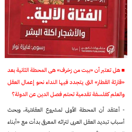
■ هل تعتبر أن «بيت من زخرف» هى المحطة الثانية بعد
«قارئة القطار» التى يتجدد فيها النداء نحو إعمال العقل
والعلم كفلسفة تقدمية تحتم فصل الدين عن الدولة؟
- أعتقد أن المحطة الأولى لمشروع العقلانية، وبحث
أسباب تبديد العقل العربى لتراثه المعرفى بدأت مع «أبناء