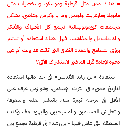
■ هناك مدن مثل قرطبة وموسكو، وشخصيات مثل
مانويلا ومارغريت ولويس وماريا وكارمن وعاصى، تشكل
مجتمعات كوزموبوليتانية تجمع كل الأطياف والأفكار
والديانات بل والمذاهب.. فهل هناك استعادة أو تبشير
برؤى التسامح والتعدد الثقافى التى كانت قد ولت أم هى
دعوة لإعادة قراء الماضى لاستشراف الآتى؟
- استعادة «ابن رشد الأندلس» فى حد ذاتها استعادة
لتاريخ مضىء فى التراث الإسلامى، وهو زمن عرف على
الأقل فى مرحلة كبيرة منه، بانتشار العلم والمعرفة
وبتعايش المسلمين والمسيحيين واليهود معًا، وكانت
المنطقة التى عاش فيها «ابن رشد» فى قرطبة تجمع بين