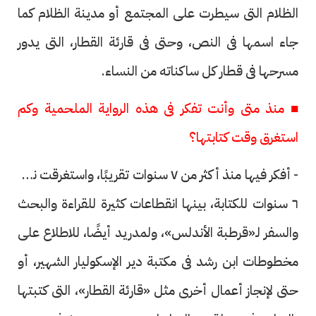
الظلام التى سيطرت على المجتمع أو مدينة الظلام كما
جاء اسمها فى النص، وحتى فى قارئة القطار، التى يدور
مسرحها فى قطار كل ساكناته من النساء.
■ منذ متى وأنت تفكر فى هذه الرواية الملحمية وكم
استغرق وقت كتابتها؟
- أفكر فيها منذ أكثر من ٧ سنوات تقريبًا، واستغرقت نحو
٦ سنوات للكتابة، بينها انقطاعات كثيرة للقراءة والبحث
والسفر لـ«قرطبة الأندلس»، ولمدريد أيضًا، للاطلاع على
مخطوطات ابن رشد فى مكتبة دير الإسكوليار الشهير، أو
حتى لإنجاز أعمال أخرى مثل «قارئة القطار»، التى كتبتها