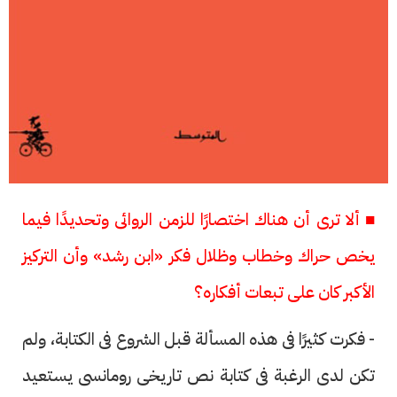
■ ألا ترى أن هناك اختصارًا للزمن الروائى وتحديدًا فيما
يخص حراك وخطاب وظلال فكر «ابن رشد» وأن التركيز
الأكبر كان على تبعات أفكاره؟
- فكرت كثيرًا فى هذه المسألة قبل الشروع فى الكتابة، ولم
تكن لدى الرغبة فى كتابة نص تاريخى رومانسى يستعيد