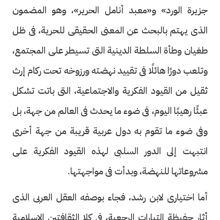
جزيرة الورد» و«معبد أنامل الحرير»، وهو المضمون
الذى يهتم بالبحث عن المعنى الحقيقى للحرية، فى ظل
طغيان وطأة السلطة الدينية التى تسيطر على المجتمع،
وتلعب دورًا هائلًا فى تقييد نهضته ورزوخه تحت ركام إرث
ثقيل من القيود الفكرية والاجتماعية، التى باتت تشكل
عبئًا رهيبًا اليوم، فى ضوء ما يحدث فى العالم من جهة، بل
وفى ضوء ما تقوم به دول عربية قريبة من جهة أخرى
انتبهت إلى الدور السلبى لهذه القيود الفكرية على
مشروعاتها للنهضة، وبدأت فى مواجهتها.
أما اختيارى لابن رشد، فجاء بوصفه العقل العربى الذى
أثار حفيظة التيارات الرجعية، فى كلا الثقافتين الإسلامية