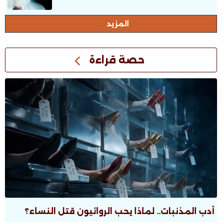
المزيد
حصة قراءة
أدب المذنبات.. لماذا يحب الروائيون قتل النساء؟