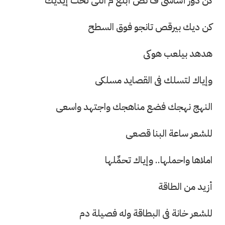
كن دور أساسى ف نص أبلغ م اللى تحت إيديك
كن ديك بيرقص تانجو فوق السطح
هدهد بيلعب هوكى
وإياك لتسلك فى القصايد مسلكى
النهج نهجك فضع مناهجك واجتهد واسعى
للشعر ساعة البنا قصعى
املاها واحملها.. وإياك تحمِّلها
أزيد من الطاقة
للشعر خانة فى البطاقة وله فصيلة دم