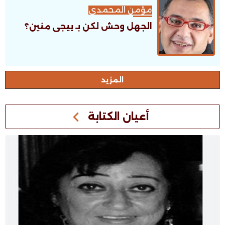
مؤمن المحمدى
الجهل وحش لكن بـ ييجى منين؟
اﻟﻤﺰﻳﺪ
أعيان الكتابة