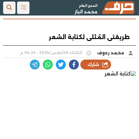
المحرر العام
محمد الباز
طريقتى المُثلى لكتابة الشعر
محمد رءوف
الثلاثاء 26/مارس/2024 - 04:24 م
شارك