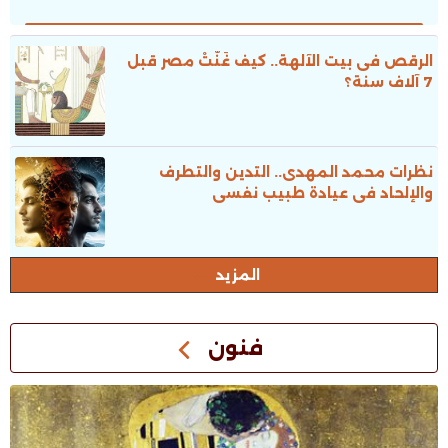
الرقص فى بيت الآلهة.. كيف غَنَّتْ مصر قبل
7 آلاف سنة؟
نظرات محمد المهدى.. التدين والتطرف
والإلحاد فى عيادة طبيب نفسى
المزيد
فنون