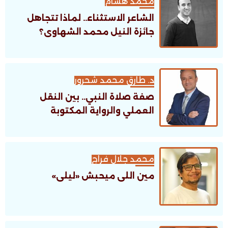
محمد هشام
الشاعر الاستثناء.. لماذا تتجاهل
جائزة النيل محمد الشهاوى؟
د. طارق محمد شحرور
صفة صلاة النبي.. بين النقل
العملي والرواية المكتوبة
محمد جلال فراج
مين اللى ميحبش «ليلى»