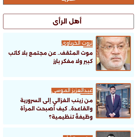
أهل الرأى
ثروت الخرباوى
موت المثقف.. عن مجتمع بلا كاتب
كبير ولا مفكر بارز
عبدالعزيز الموسى
من زينب الغزالي إلى السرورية
والقاعدة.. كيف أصبحت المرأة
وظيفةً تنظيمية؟