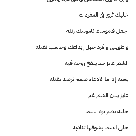
خليك ثرى فى المفردات
اجعل قاموسك ناموسك رتله
واطويلى وافرد حبل إبداعك وحاسب تفتله
الشعر عايز حد ينفخ روحه فيه
يحيه إذا ما الادعاء صمم ترصد يقتله
عايز يبان الشعر غير
خليه يطير بره السما
خلى السما بشوقها تناديه