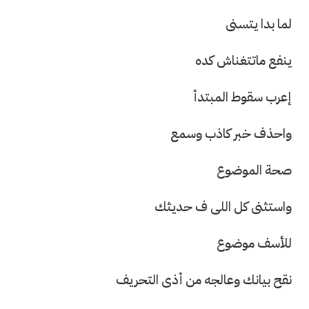
لما بدا يتسنى
ينفع ماتتغناش كده
إعرب سقوط المبتدأ
واحذف خبر كاذب وسمع
صحة الموضوع
واستثنى كل اللى ف حديثك
للأسف موضوع
نقح بيانك وعالجه من أذى التحريف