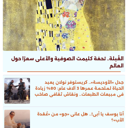
القُبلة.. تحفة كليمت الصوفية والأعلى سعرًا حول
العالم
جدل «الأوديسة».. كريستوفر نولان يعيد
الحياة لملحمة عمرها 3 آلاف عام: 80% زيادة
فى مبيعات الطبعات.. ونقاش ثقافى صاخب
أنا يوسف يا أبى!.. هل عانى «جو» من «عُقدة
الأب»؟