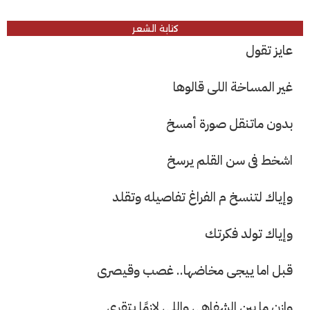
كتابة الشعر
عايز تقول
غير المساخة اللى قالوها
بدون ماتنقل صورة أمسخ
اشخط فى سن القلم يرسخ
وإياك لتنسخ م الفراغ تفاصيله وتقلد
وإياك تولد فكرتك
قبل اما ييجى مخاضها.. غصب وقيصرى
وازن ما بين الشفاهى واللى لازمًا يتقرى