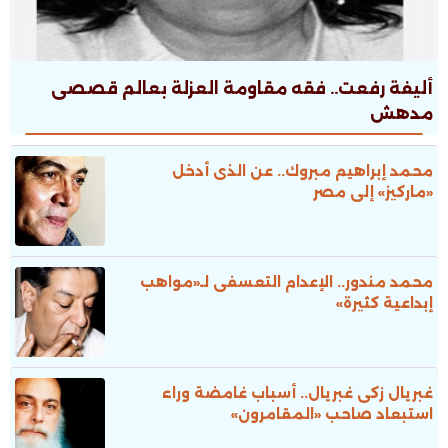
أليفة رفعت.. فقه مقاومة العزلة بعالم قصصى
مدهش
محمد إبراهيم مبروك.. عن الذى أدخل
«ماركيز» إلى مصر
محمد مندور.. الإعدام التعسفى لـ«مواهب
إبداعية كثيرة»
غبريال زكى غبريال.. أسباب غامضة وراء
استبعاد صاحب «المقامرون»