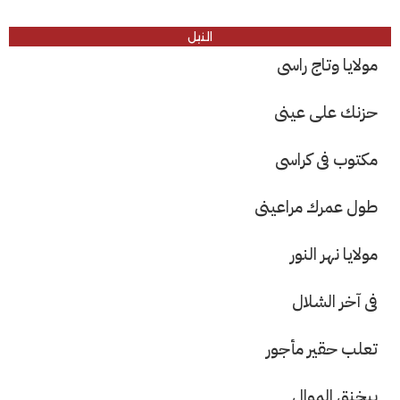
النيل
موﻻيا وتاج راسى
حزنك على عينى
مكتوب فى كراسى
طول عمرك مراعينى
موﻻيا نهر النور
فى آخر الشلال
تعلب حقير مأجور
بيخنق الموال