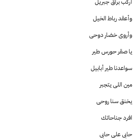
أركب براق جبريل
وأعقد رباط الخيل
وأروى خضار دوحى
يا صقر حورس طير
سواعدنا طير أبابيل
مين اللى يتجبر
يخنق سنا روحى
افرد جناحاتك
حابى على حابى