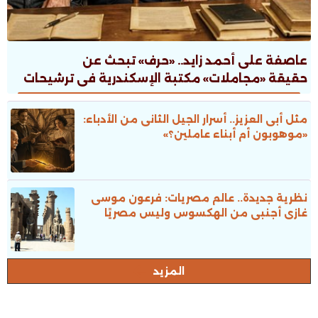
عاصفة على أحمد زايد.. «حرف» تبحث عن
حقيقة «مجاملات» مكتبة الإسكندرية فى ترشيحات
جوائز الدولة
مثل أبى العزيز.. أسرار الجيل الثانى من الأدباء:
«موهوبون أم أبناء عاملين؟»
نظرية جديدة.. عالم مصريات: فرعون موسى
غازى أجنبى من الهكسوس وليس مصريًا
المزيد