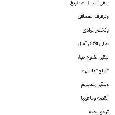
يبفى النخيل شماريخ
وترفرف العصافير
وتخضر الوادى
نملى اﻵنانى أغانى
تبقى القلوع خية
تتبلع تعابينهم
ونبقى رعبينهم
القصة وما فيها
ترجع المية