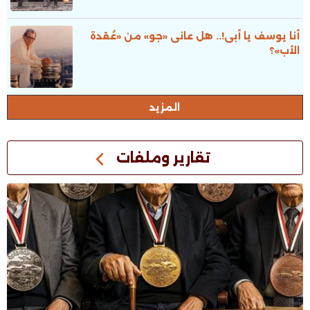
أنا يوسف يا أبى!.. هل عانى «جو» من «عُقدة
الأب»؟
المزيد
تقارير وملفات