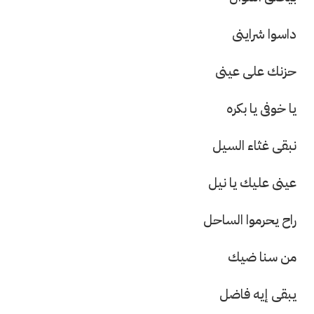
داسوا شراينى
حزنك على عينى
يا خوفى يا بكره
نبقى غثاء السيل
عينى عليك يا نيل
راح يحرموا الساحل
من سنا ضيك
يبقى إيه فاضل