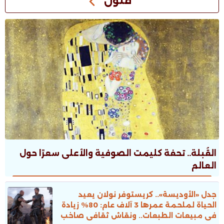
فنون
القُبلة.. تحفة كليمت الصوفية والأعلى سعرًا حول
العالم
جدل «الأوديسة».. كريستوفر نولان يعيد
الحياة لملحمة عمرها 3 آلاف عام: 80% زيادة
فى مبيعات الطبعات.. ونقاش ثقافى صاخب