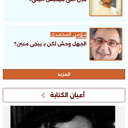
مؤمن المحمدى
الجهل وحش لكن بـ ييجى منين؟
اﻟﻤﺰﻳﺪ
أعيان الكتابة