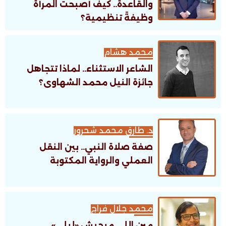
والقاعدة.. كيف أصبحت المرأة
وظيفةً تنظيمية؟
محمد هشام
الشاعر الاستثناء.. لماذا تتجاهل
جائزة النيل محمد الشهاوى؟
د. طارق محمد شحرور
صفة صلاة النبي.. بين النقل
العملي والرواية المكتوبة
محمد جلال فراج
مين اللى ميحبش «ليلى»