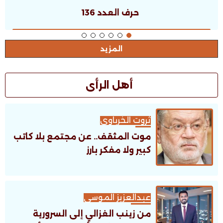
حرف العدد 135
المزيد
أهل الرأى
ثروت الخرباوى
موت المثقف.. عن مجتمع بلا كاتب
كبير ولا مفكر بارز
عبدالعزيز الموسى
من زينب الغزالي إلى السرورية