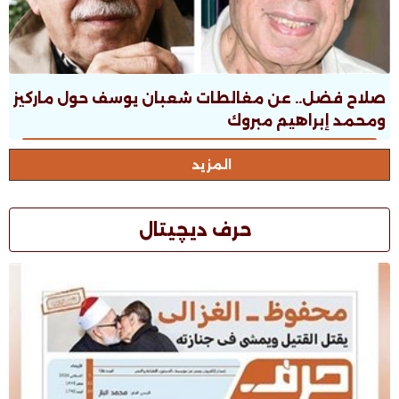
صلاح فضل.. عن مغالطات شعبان يوسف حول ماركيز
ومحمد إبراهيم مبروك
المزيد
حرف ديچيتال