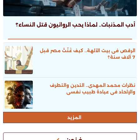
أدب المذنبات.. لماذا يحب الروائيون قتل النساء؟
الرقص فى بيت الآلهة.. كيف غَنَّتْ مصر قبل
7 آلاف سنة؟
نظرات محمد المهدى.. التدين والتطرف
والإلحاد فى عيادة طبيب نفسى
المزيد