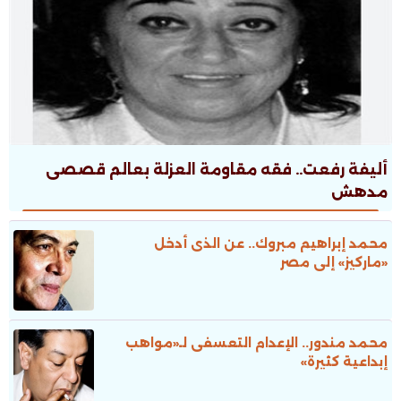
أليفة رفعت.. فقه مقاومة العزلة بعالم قصصى
مدهش
محمد إبراهيم مبروك.. عن الذى أدخل
«ماركيز» إلى مصر
محمد مندور.. الإعدام التعسفى لـ«مواهب
إبداعية كثيرة»