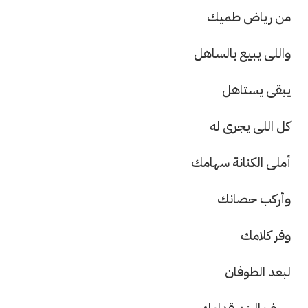
من رياض طميك
واللى يبيع بالساهل
يبقى يستاهل
كل اللى يجرى له
أملى الكنانة سهامك
وأركب حصانك
وفر كلامك
لبعد الطوفان