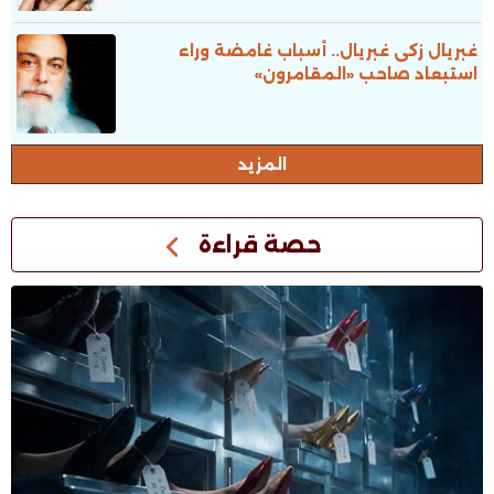
غبريال زكى غبريال.. أسباب غامضة وراء
استبعاد صاحب «المقامرون»
المزيد
حصة قراءة