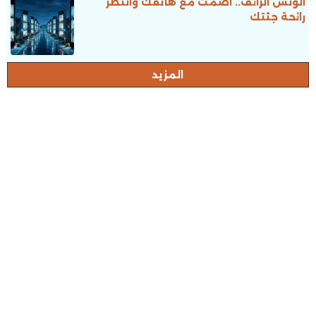
الونس الزائف.. اصمت مع هاتفك وانتظر
رائحة جثتك
المزيد