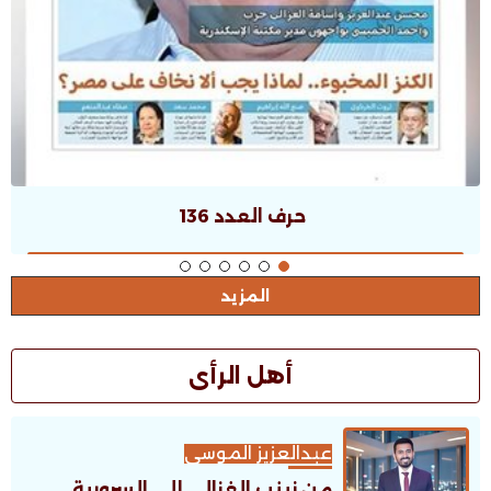
حرف العدد 135
المزيد
أهل الرأى
عبدالعزيز الموسى
من زينب الغزالي إلى السرورية