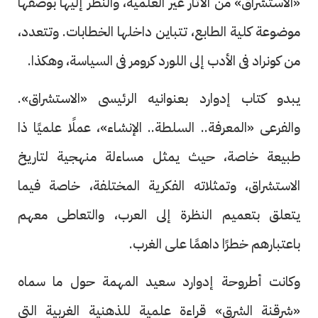
«الاستشراق» من الآثار غير العلمية، والنظر إليها بوصفها
موضوعة كلية الطابع، تتباين داخلها الخطابات. وتتعدد،
من كونراد فى الأدب إلى اللورد كرومر فى السياسة، وهكذا.
يبدو كتاب إدوارد بعنوانيه الرئيسى «الاستشراق».
والفرعى «المعرفة.. السلطة.. الإنشاء»، عملًا علميًا ذا
طبيعة خاصة، حيث يمثل مساءلة منهجية لتاريخ
الاستشراق، وتمثلاته الفكرية المختلفة، خاصة فيما
يتعلق بتعميم النظرة إلى العرب، والتعاطى معهم
باعتبارهم خطرًا داهمًا على الغرب.
وكانت أطروحة إدوارد سعيد المهمة حول ما سماه
«شرقنة الشرق» قراءة علمية للذهنية الغربية التى