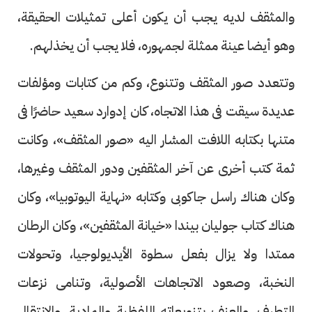
والمثقف لديه يجب أن يكون أعلى تمثيلات الحقيقة،
وهو أيضا عينة ممثلة لجمهوره، فلا يجب أن يخذلهم.
وتتعدد صور المثقف وتتنوع، وكم من كتابات ومؤلفات
عديدة سيقت فى هذا الاتجاه، كان إدوارد سعيد حاضرًا فى
متنها بكتابه اللافت المشار اليه «صور المثقف»، وكانت
ثمة كتب أخرى عن آخر المثقفين ودور المثقف وغيرها،
وكان هناك راسل جاكوبى وكتابه «نهاية اليوتوبيا»، وكان
هناك كتاب جوليان بيندا «خيانة المثقفين»، وكان الرطان
ممتدا ولا يزال بفعل سطوة الأيديولوجيا، وتحولات
النخبة، وصعود الاتجاهات الأصولية، وتنامى نزعات
التطرف، والعنف بتنويعاته اللفظية والمادية، والانتقال