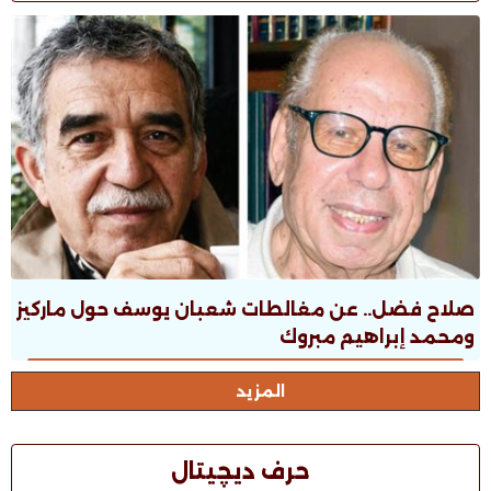
صلاح فضل.. عن مغالطات شعبان يوسف حول ماركيز
ومحمد إبراهيم مبروك
المزيد
حرف ديچيتال