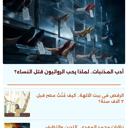
أدب المذنبات.. لماذا يحب الروائيون قتل النساء؟
الرقص فى بيت الآلهة.. كيف غَنَّتْ مصر قبل
7 آلاف سنة؟
نظرات محمد المهدى.. التدين والتطرف