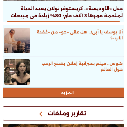
جدل «الأوديسة».. كريستوفر نولان يعيد الحياة
لملحمة عمرها 3 آلاف عام: 80% زيادة فى مبيعات
الطبعات.. ونقاش ثقافى صاخب
أنا يوسف يا أبى!.. هل عانى «جو» من «عُقدة
الأب»؟
هـوس.. فيلم بميزانية إعلان يصنع الرعب
حول العالم
المزيد
تقارير وملفات