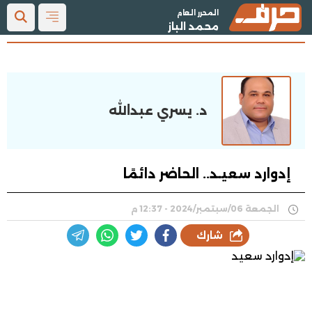
المحرر العام
محمد الباز
د. يسري عبدالله
إدوارد سعيـد.. الحاضر دائمًا
الجمعة 06/سبتمبر/2024 - 12:37 م
شارك