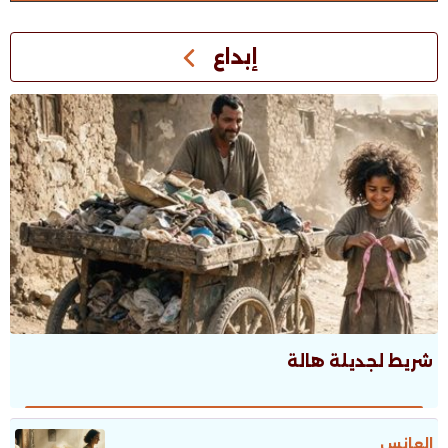
إبداع
شريط لجديلة هالة
العانس