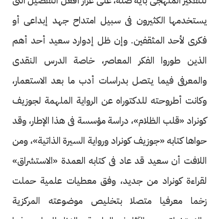
للتفكير المنهجى بأية صلة، على غرار أفعل التفضيل التى
يستخدمها الكثيرون فى سبيل امتداح جهد إبداعى أو
فكرى لأحد المثقفين. وإن ظل إدوارد سعيد أحد أهم
الذين طوروا الفكر المعاصر، خاصة الدرس النقدى
والمعرفى فيما يتصل بدراسات أدب ما بعد الاستعمار،
وكانت أطروحته للدكتوراه عن الرواية الملهمة لجوزيف
كونراد «قلب الظلام»، دراسة مؤسسة فى هذا الإطار، وقد
حواها كتابه «جوزيف كونراد ورواية السيرة الذاتية»، ومن
اللافت أن سعيد قد عاد فى كتابه العمدة «الاستشراق»
لقراءة كونراد من جديد، وفق معطيات علمية حملت
زخما معرفيا متصلا بتخليص موضوعته المركزية