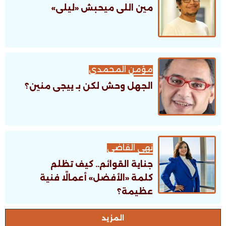
مين اللى ميحبش «ليلى»
مؤمن المحمدى
الجهل وحش لكن بـ ييجى منين؟
نهى القاضى
جناية القوائم.. كيف تظلم
كلمة «الأفضل» أعمالًا فنية
عظيمة؟
اﻟﻤﺰﻳﺪ