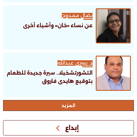
نضال ممدوح
عن نساء «خان» وأشياء أخرى
د. يسري عبدالله
التشورتشخيلا.. سيرة جديدة للطعام
بتوقيع هايدى فاروق
اﻟﻤﺰﻳﺪ
إبداع