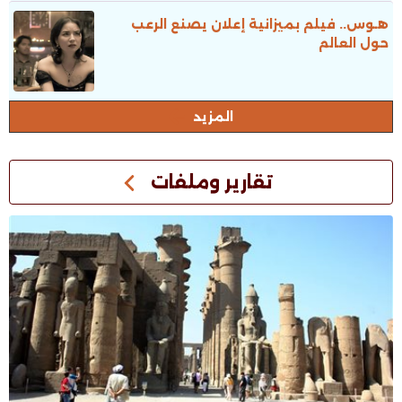
هـوس.. فيلم بميزانية إعلان يصنع الرعب
حول العالم
المزيد
تقارير وملفات