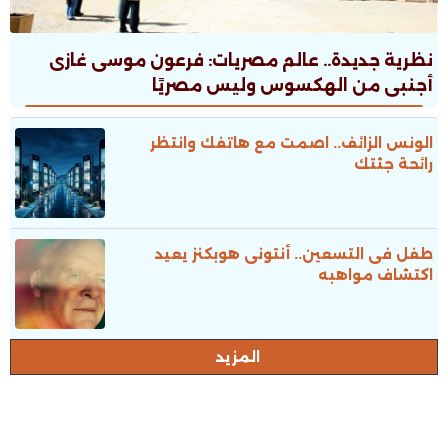
نظرية جديدة.. عالم مصريات: فرعون موسى غازى
أجنبى من الهكسوس وليس مصريًا
الونس الزائف.. اصمت مع هاتفك وانتظر
رائحة جثتك
طفل فى التسعين.. أنتونى هوبكنز يعيد
اكتشاف مواهبه
المزيد