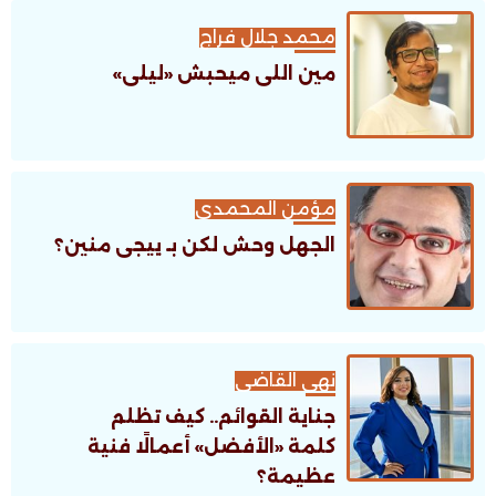
محمد جلال فراج
مين اللى ميحبش «ليلى»
مؤمن المحمدى
الجهل وحش لكن بـ ييجى منين؟
نهى القاضى
جناية القوائم.. كيف تظلم
كلمة «الأفضل» أعمالًا فنية
عظيمة؟