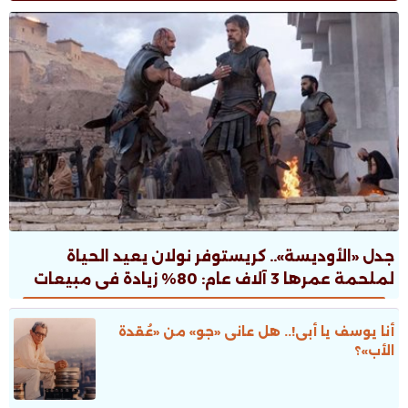
جدل «الأوديسة».. كريستوفر نولان يعيد الحياة
لملحمة عمرها 3 آلاف عام: 80% زيادة فى مبيعات
الطبعات.. ونقاش ثقافى صاخب
أنا يوسف يا أبى!.. هل عانى «جو» من «عُقدة
الأب»؟