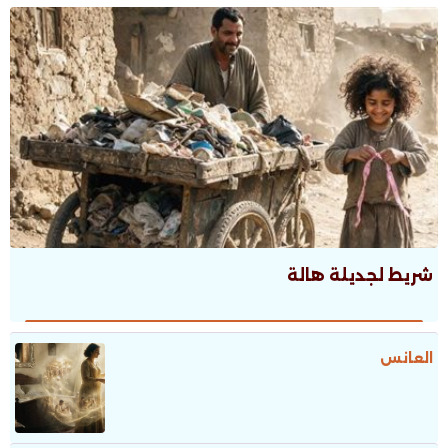
شريط لجديلة هالة
العانس