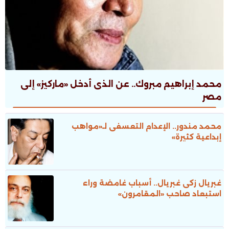
محمد إبراهيم مبروك.. عن الذى أدخل «ماركيز» إلى
مصر
محمد مندور.. الإعدام التعسفى لـ«مواهب
إبداعية كثيرة»
غبريال زكى غبريال.. أسباب غامضة وراء
استبعاد صاحب «المقامرون»