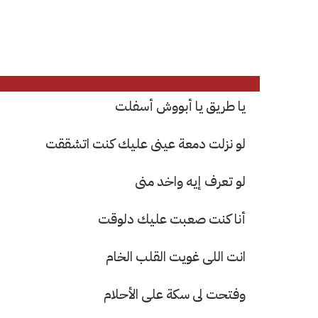
يا طريق يا أبووش أسفلت
لو نزلت دمعة عينى عليك كنت اتشققت
لو تعرف إيه واخد منى
أنا كنت صعبت عليك دلوقت
انت اللى غويت القلب الخام
وفتحت لى سكة على الأحلام