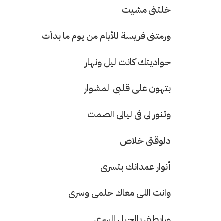
خلتنى مشيت
ورمتنى فريسة للأيام من يوم ما بدأت
حواديتك كانت ليل ونهار
حرف العدد 133
بتهون على قلبى المشوار
وتنور لى فى ليالى الصمت
دلوقتى خلاص
أنوار عمدانك بتسرى
وانت اللى معاك حلمى وسرى
ورابطنى بالحبل السرى