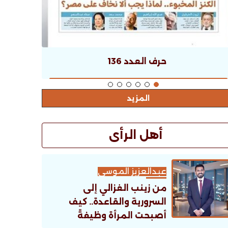
حرف العدد 136
المزيد
أهل الرأى
عبدالعزيز الموسى
من زينب الغزالي إلى
السرورية والقاعدة.. كيف
أصبحت المرأة وظيفةً