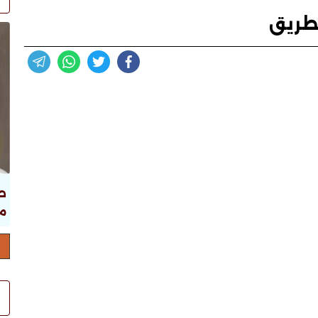
لطريق
ص
ما