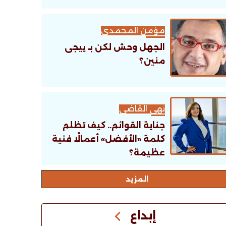
مؤمن المحمدى
الجهل وحش لكن بـ ييجى
منين؟
نهى القاضى
جناية القوائم.. كيف تظلم
كلمة «الأفضل» أعمالًا فنية
عظيمة؟
اﻟﻤﺰﻳﺪ
إبداع