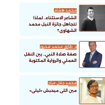
تنظيمية؟
محمد هشام
الشاعر الاستثناء.. لماذا
تتجاهل جائزة النيل محمد
الشهاوى؟
د. طارق محمد شحرور
صفة صلاة النبي.. بين النقل
العملي والرواية المكتوبة
محمد جلال فراج
مين اللى ميحبش «ليلى»