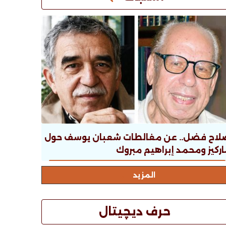
لاح فضل.. عن مغالطات شعبان يوسف حول
ركيز ومحمد إبراهيم مبروك
المزيد
حرف ديچيتال