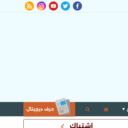
rss feed
instagram
youtube
twitter
facebook
 ▼
حرف ديچيتال
اشتباك