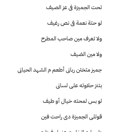
تحت الجميزة فى عز الصيف
لو حتة نعمة فى نص رغيف
ولا تعرف مين صاحب المطرح
ولا مين الضيف
جميز متختن ربانى أطعم م الشهد الحيانى
بتنز حلاوته على لسانى
لو بس لمحته خيال أو طيف
قوللى الجميزة دى راحت فين