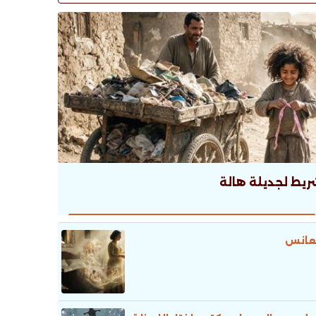
ريط لجديلة هالة
عانس