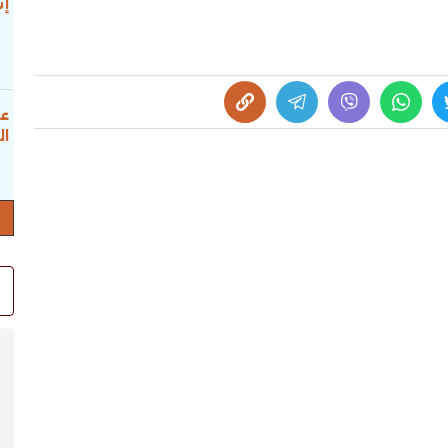
إس
عب
ال