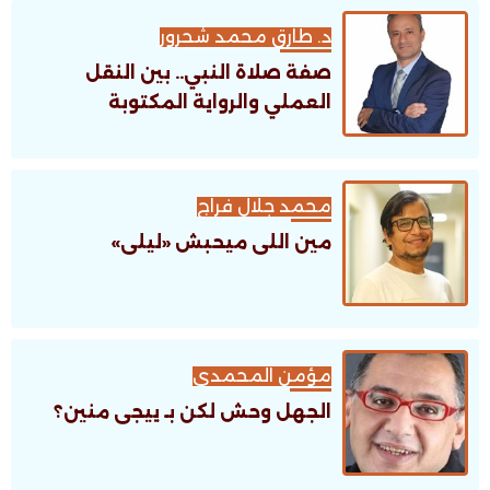
د. طارق محمد شحرور
صفة صلاة النبي.. بين النقل
العملي والرواية المكتوبة
محمد جلال فراج
مين اللى ميحبش «ليلى»
مؤمن المحمدى
الجهل وحش لكن بـ ييجى منين؟