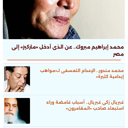
محمد إبراهيم مبروك.. عن الذى أدخل «ماركيز» إلى
مصر
محمد مندور.. الإعدام التعسفى لـ«مواهب
إبداعية كثيرة»
غبريال زكى غبريال.. أسباب غامضة وراء
استبعاد صاحب «المقامرون»