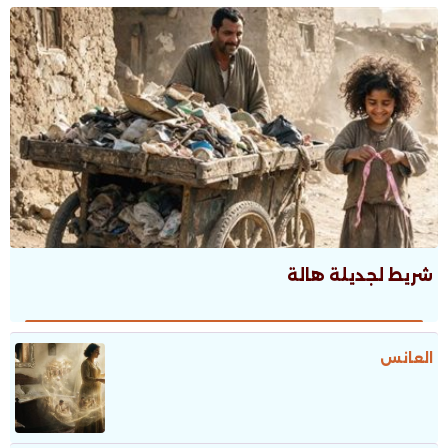
شريط لجديلة هالة
العانس