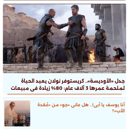
جدل «الأوديسة».. كريستوفر نولان يعيد الحياة
لملحمة عمرها 3 آلاف عام: 80% زيادة فى مبيعات
الطبعات.. ونقاش ثقافى صاخب
أنا يوسف يا أبى!.. هل عانى «جو» من «عُقدة
الأب»؟