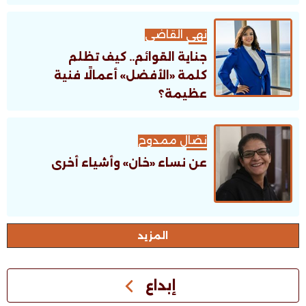
نهى القاضى
جناية القوائم.. كيف تظلم
كلمة «الأفضل» أعمالًا فنية
عظيمة؟
نضال ممدوح
عن نساء «خان» وأشياء أخرى
اﻟﻤﺰﻳﺪ
إبداع