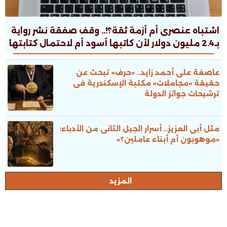
اشتباه عنصرى أم أزمة ثقة؟!.. وقف صفقة نشر رواية
بـ2.4 مليون دولار لأن كاتبها أسود أم لاحتمال كتابتها
بالـAI؟!
عاصفة على أحمد زايد.. «حرف» تبحث عن
حقيقة «مجاملات» مكتبة الإسكندرية فى
ترشيحات جوائز الدولة
مثل أبى العزيز.. أسرار الجيل الثانى من الأدباء:
«موهوبون أم أبناء عاملين؟»
المزيد