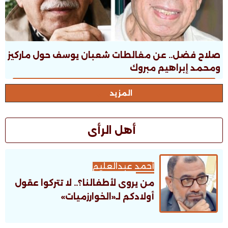
صلاح فضل.. عن مغالطات شعبان يوسف حول ماركيز
ومحمد إبراهيم مبروك
المزيد
أهل الرأى
أحمد عبدالعليم
من يروى لأطفالنا؟.. لا تتركوا عقول
أولادكم لـ«الخوارزميات»