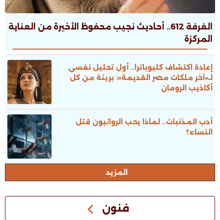
الغرفة 612.. أحاديث نجيب محفوظ الأخيرة من العناية
المركزة
إعادة اكتشاف كليوباترا.. أول تحليل نفسى
لـ«آخر ملكات مصر القديمة»: بريئة من كل
أكاذيب الرومان
أدب المذنبات.. لماذا يحب الروائيون قتل
النساء؟
المزيد
فنون