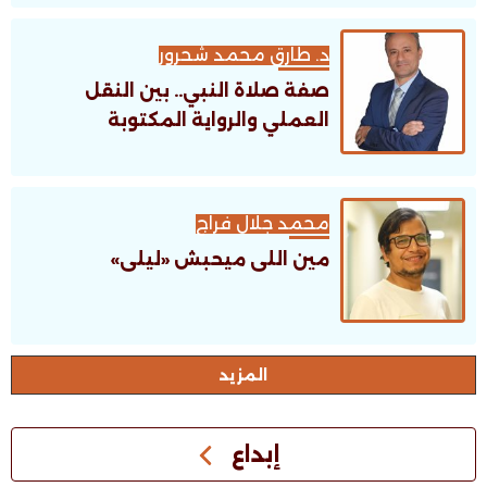
د. طارق محمد شحرور
صفة صلاة النبي.. بين النقل
العملي والرواية المكتوبة
محمد جلال فراج
مين اللى ميحبش «ليلى»
اﻟﻤﺰﻳﺪ
إبداع