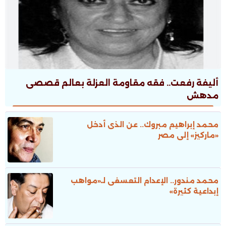
أليفة رفعت.. فقه مقاومة العزلة بعالم قصصى
مدهش
محمد إبراهيم مبروك.. عن الذى أدخل
«ماركيز» إلى مصر
محمد مندور.. الإعدام التعسفى لـ«مواهب
إبداعية كثيرة»