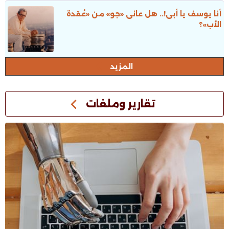
أنا يوسف يا أبى!.. هل عانى «جو» من «عُقدة
الأب»؟
المزيد
تقارير وملفات