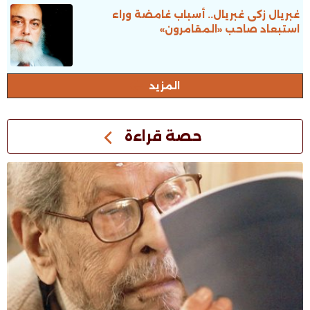
غبريال زكى غبريال.. أسباب غامضة وراء
استبعاد صاحب «المقامرون»
المزيد
حصة قراءة