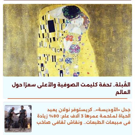
القُبلة.. تحفة كليمت الصوفية والأعلى سعرًا حول
العالم
جدل «الأوديسة».. كريستوفر نولان يعيد
الحياة لملحمة عمرها 3 آلاف عام: 80% زيادة
فى مبيعات الطبعات.. ونقاش ثقافى صاخب