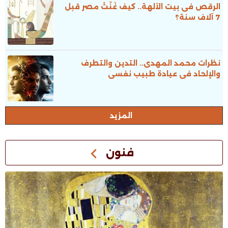
الرقص فى بيت الآلهة.. كيف غَنَّتْ مصر قبل
7 آلاف سنة؟
نظرات محمد المهدى.. التدين والتطرف
والإلحاد فى عيادة طبيب نفسى
المزيد
فنون