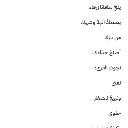
يلجُ سافانا زرقاء
يصطادُ آلهة وشهبًا.
من نيزك
أصنعُ حذاءكِ.
نجوبُ القرى؛
نغنى
ونبيعُ للصغارِ
حلوى