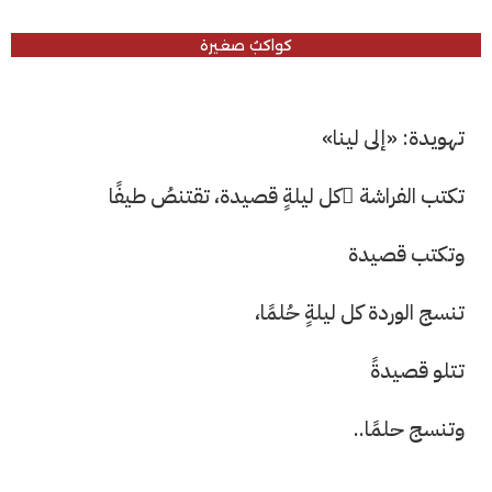
كواكبُ صغيرة
تهويدة: «إلى لينا»
تكتب الفراشة ُكل ليلةٍ قصيدة، تقتنصُ طيفًا
وتكتب قصيدة
تنسج الوردة كل ليلةٍ حُلمًا،
تتلو قصيدةً
وتنسج حلمًا..