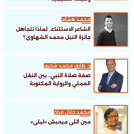
محمد هشام
الشاعر الاستثناء.. لماذا تتجاهل
جائزة النيل محمد الشهاوى؟
د. طارق محمد شحرور
صفة صلاة النبي.. بين النقل
العملي والرواية المكتوبة
محمد جلال فراج
مين اللى ميحبش «ليلى»