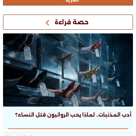
المزيد
حصة قراءة
أدب المذنبات.. لماذا يحب الروائيون قتل النساء؟