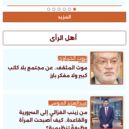
المزيد
أهل الرأى
ثروت الخرباوى
موت المثقف.. عن مجتمع بلا كاتب
كبير ولا مفكر بارز
عبدالعزيز الموسى
من زينب الغزالي إلى السرورية
والقاعدة.. كيف أصبحت المرأة
وظيفةً تنظيمية؟