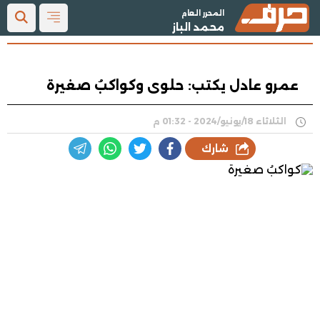
المحرر العام
محمد الباز
عمرو عادل يكتب: حلوى وكواكبُ صغيرة
الثلاثاء 18/يونيو/2024 - 01:32 م
شارك