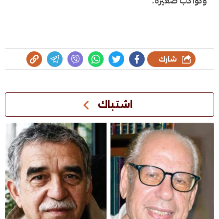
وكواكبَ صغيرة.
شارك
اشتباك