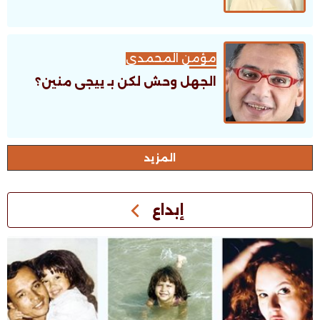
مؤمن المحمدى
الجهل وحش لكن بـ ييجى منين؟
اﻟﻤﺰﻳﺪ
إبداع