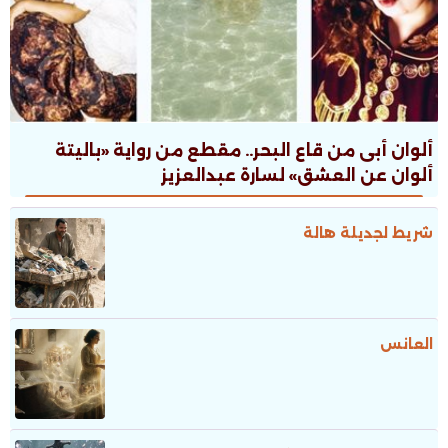
ألوان أبى من قاع البحر.. مقطع من رواية «باليتة
ألوان عن العشق» لسارة عبدالعزيز
شريط لجديلة هالة
العانس