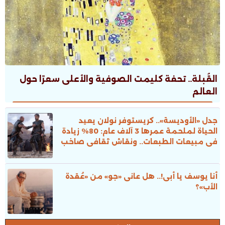
القُبلة.. تحفة كليمت الصوفية والأعلى سعرًا حول
العالم
جدل «الأوديسة».. كريستوفر نولان يعيد
الحياة لملحمة عمرها 3 آلاف عام: 80% زيادة
فى مبيعات الطبعات.. ونقاش ثقافى صاخب
أنا يوسف يا أبى!.. هل عانى «جو» من «عُقدة
الأب»؟