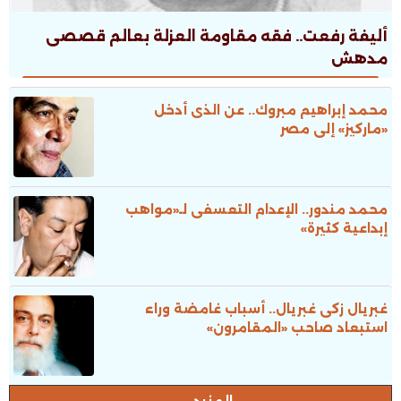
أليفة رفعت.. فقه مقاومة العزلة بعالم قصصى
مدهش
محمد إبراهيم مبروك.. عن الذى أدخل
«ماركيز» إلى مصر
محمد مندور.. الإعدام التعسفى لـ«مواهب
إبداعية كثيرة»
غبريال زكى غبريال.. أسباب غامضة وراء
استبعاد صاحب «المقامرون»