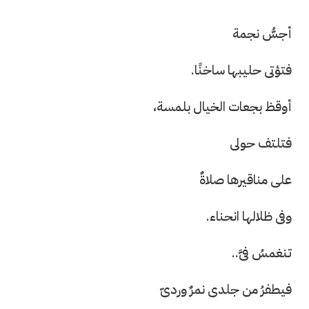
أجسُّ نجمة
فتؤتى حليبها ساخنًا.
أوقظ بجعات الخيال بلمسة،
فتلتف حولى
على مناقيرها صلاةٌ
وفى ظلالها انحناء.
تنغمسُ فىَّ..
فيطفرُ من جلدى نمرٌ وردىّ