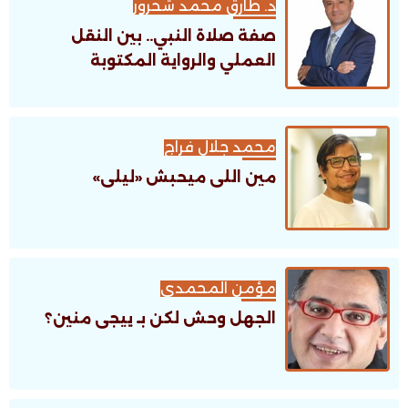
د. طارق محمد شحرور
صفة صلاة النبي.. بين النقل
العملي والرواية المكتوبة
محمد جلال فراج
مين اللى ميحبش «ليلى»
مؤمن المحمدى
الجهل وحش لكن بـ ييجى منين؟