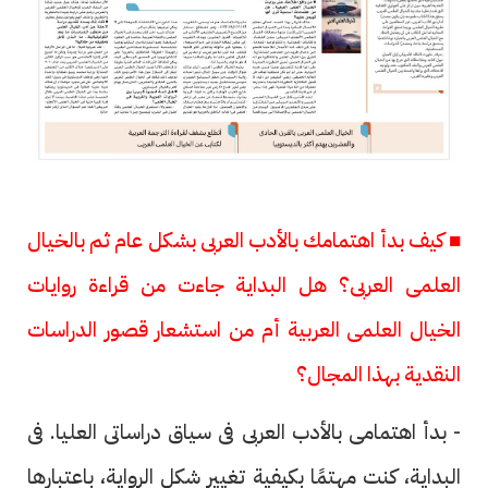
■ كيف بدأ اهتمامك بالأدب العربى بشكل عام ثم بالخيال
العلمى العربى؟ هل البداية جاءت من قراءة روايات
الخيال العلمى العربية أم من استشعار قصور الدراسات
النقدية بهذا المجال؟
- بدأ اهتمامى بالأدب العربى فى سياق دراساتى العليا. فى
البداية، كنت مهتمًا بكيفية تغيير شكل الرواية، باعتبارها