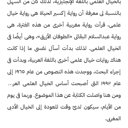
بالخيال العلمى باللغة الإنجليزية، لذلك كان من السهل
بالنسبة لى معرفة أن رواية إكسير الحياة هى رواية خيال
علمى، قرأت رواية مغربية أخرى من هذه الفترة، هى
رواية عبدالسلام البقالى «الطوفان الأزرق»، وهى أيضًا فى
الخيال العلمى. لذلك بدأت أسأل نفسى ما إذا كانت
هناك روايات خيال علمى أخرى باللغة العربية، وبدأت فى
إجراء البحث، ووجدت هذه النصوص من عام ١٩٦٥ إلى
عام ١٩٩٢ التى أصبحت أساس الخيال العلمى العربى.
ومن هنا واصلت الكتابة عن هذا الموضوع. وربما فى يوم
من الأيام، سيكون لدىّ وقت للعودة إلى الخيال الأدبى
المغربى.