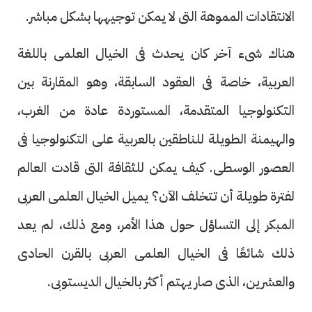
الانتقادات المموهة التى لا يمكن توجيهها بشكل مباشر.
هناك شىء آخر كان يحدث فى الخيال العلمى باللغة
العربية، خاصة فى العقود السابقة، وهو المقارنة بين
التكنولوجيا المتقدمة، المستوردة عادة من الغرب،
والهيمنة الطويلة للناطقين بالعربية على التكنولوجيا فى
العصور الوسطى. كيف يمكن للثقافة التى قادت العالم
لفترة طويلة أن تتخلف الآن؟ يميل الخيال العلمى العربى
المبكر إلى التساؤل حول هذا الأمر، ومع ذلك، لم يعد
ذلك شائعًا فى الخيال العلمى العربى بالقرن الحادى
والعشرين، الذى صار يهتم أكثر بالخيال الديستوبى.