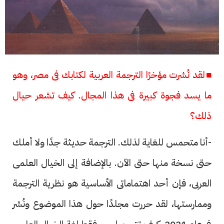
■لقد نُشرت مؤخرًا الترجمة العربية لكتابك فى مصر، وهو
ما يسد فجوة كبيرة فى هذا المجال. كيف تشعر حيال
ذلك؟
-أنا متحمس للغاية لذلك. الترجمة حديثة جدًا ولا أملك
حتى نسخة منها حتى الآن. بالإضافة إلى الخيال العلمى
العربى، فإن أحد اهتماماتى الأساسية هو نظرية الترجمة
وممارستها، لقد حررت مجلدًا حول هذا الموضوع ونُشر