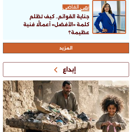
نهى القاضى
جناية القوائم.. كيف تظلم
كلمة «الأفضل» أعمالًا فنية
عظيمة؟
اﻟﻤﺰﻳﺪ
إبداع