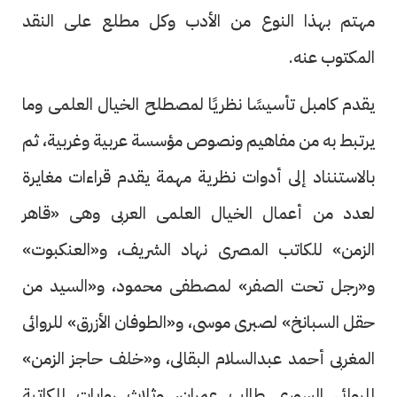
مهتم بهذا النوع من الأدب وكل مطلع على النقد
المكتوب عنه.
يقدم كامبل تأسيسًا نظريًا لمصطلح الخيال العلمى وما
يرتبط به من مفاهيم ونصوص مؤسسة عربية وغربية، ثم
بالاستنناد إلى أدوات نظرية مهمة يقدم قراءات مغايرة
لعدد من أعمال الخيال العلمى العربى وهى «قاهر
الزمن» للكاتب المصرى نهاد الشريف، و«العنكبوت»
و«رجل تحت الصفر» لمصطفى محمود، و«السيد من
حقل السبانخ» لصبرى موسى، و«الطوفان الأزرق» للروائى
المغربى أحمد عبدالسلام البقالى، و«خلف حاجز الزمن»
للروائى السورى طالب عمران، وثلاث روايات للكاتبة