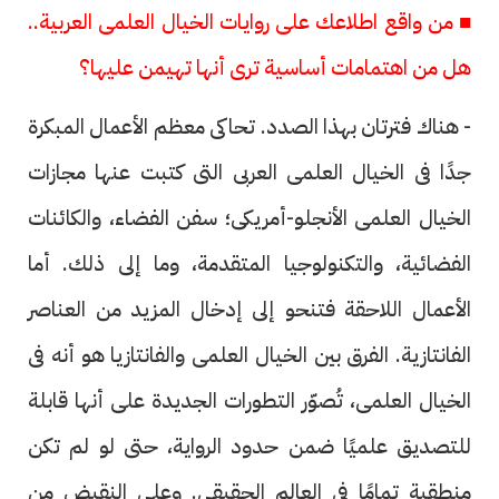
■ من واقع اطلاعك على روايات الخيال العلمى العربية..
هل من اهتمامات أساسية ترى أنها تهيمن عليها؟
- هناك فترتان بهذا الصدد. تحاكى معظم الأعمال المبكرة
جدًا فى الخيال العلمى العربى التى كتبت عنها مجازات
الخيال العلمى الأنجلو-أمريكى؛ سفن الفضاء، والكائنات
الفضائية، والتكنولوجيا المتقدمة، وما إلى ذلك. أما
الأعمال اللاحقة فتنحو إلى إدخال المزيد من العناصر
الفانتازية. الفرق بين الخيال العلمى والفانتازيا هو أنه فى
الخيال العلمى، تُصوّر التطورات الجديدة على أنها قابلة
للتصديق علميًا ضمن حدود الرواية، حتى لو لم تكن
منطقية تمامًا فى العالم الحقيقى. وعلى النقيض من