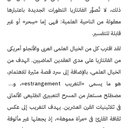
ذلك، لا تُصوِّر الفانتازيا التطورات الجديدة باعتبارها
معقولة من الناحية العلمية: فهى إما «سِحر» أو غير
قابلة للتفسير.
لقد اقترب كل من الخيال العلمى العربى والأنجلو أمريكى
من الفانتازيا على مدى العقدين الماضيين. الهدف من
الخيال العلمى، بالإضافة إلى سرد قصة مثيرة للاهتمام،
هو ما يسمى «التغريب estrangement»، وهو
مصطلح مستعار من المسرح التعبيرى الطليعى الألمانى
فى ثلاثينيات القرن العشرين. يهدف التغريب إلى عكس
ثقافة القارئ فى «مرآة مموهة»، إذ يجعلها غير مألوفة