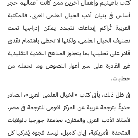
كُتاب بأعينهم وإهمال آخرين ممن كانت أعمالهم حجر
أساس فى بنيان أدب الخيال العلمى العربى، فالمكتبة
العربية تُراكم إبداعات تتجدد يمكن إدراجها تحت
تصنيف الخيال العلمى، ولكنها لا تحظى باهتمام نقدى
قادر على تحليلها بما يتجاوز المناهج النقدية التقليدية
غير القادرة على سبر أغوار النصوص وما تحمله من
خطابات.
فى ظل ذلك، يأتى كتاب «الخيال العلمى العربى»، الصادر
حديثًا بترجمة عربية عن المركز القومى للترجمة فى مصر،
لأستاذ الأدب العربى والمقارن، بجامعة جورجيا بالولايات
المتحدة الأمريكية، إيان كامبل، ليسد فجوة يُدركها كل