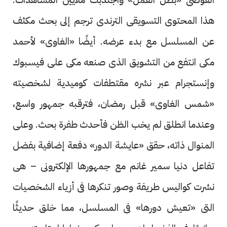
هذا المحتوى التسويقى الترندى ترجم إلى بحث مكثف
عن المسلسل مع بدء عرضه. أيضًا «الغاوى» لأحمد
مكى انتفع من التشويق الذى صنعه مكى على فيسبوك
وإنستجرام عبر نشره مقتطفات كوميدية لشخصيته
«شمس الغاوى» قبل رمضان، فترقبه جمهور واسع،
وعندما انطلق لم يخب الظن فأحدث طفرة بحث. وعلى
المنوال ذاته، حقق «عايشة الدور» دفعة إضافية بفضل
تفاعل دنيا سمير غانم مع جمهورها الإلكترونى – هى
نشرت كواليس طريفة وصور تنكرها فى أزياء الشخصيات
التى «تعيش دورها» فى المسلسل، مما خلق حديثًا