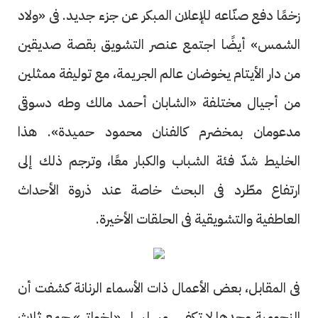
زخمًا دفع صنّاعه للإعلان المبكر عن جزء جديد. فى «ولاد
الشمس» أيضًا اجتمع عنصر التشويق بقصة صديقين
من دار الأيتام يخوضان عالم الجريمة، مع توليفة ممثلين
من أجيال مختلفة «الشابان أحمد مالك وطه دسوقى
مدعومان بمخضرم كالفنان محمود حميدة». هذا
الخليط شدّ فئة الشباب والكبار معًا، وترجم ذلك إلى
ارتفاع مطّرد فى البحث خاصة عند ذروة الأحداث
العاطفية والتشويقية فى الحلقات الأخيرة.
فى المقابل، بعض الأعمال ذات الأسماء الرنانة كشفت أن
النجومية وحدها لا تكفى. مسلسل «إخواتى» جمع ثلاث