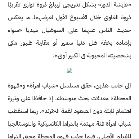
«عايشة الدور» بشكل تدريجى ليبلغ ذروة توازى تقريبًا
ذروة الغاوى خلال الأسبوع الأول لعرضهما، ما يعكس
حديث الناس عنهما على السوشيال ميديا «سواء
بإشادة بخفة ظل دنيا سمير أو مقارنة ظهور مكى
بشخصيته المحبوبة فى الكبير أوى».
إلى جانب هذين، حقق مسلسل «شباب امرأة» و«قهوة
المحطة» معدلات بحث متوسطة، إذ حافظا على وتيرة
اهتمام ثابتة دون الصعود لقمة الـ«ترند». ربما استقطب
شباب امرأة فئة مهتمة بالدراما الكلاسيكية والنوستالجيا
للفيلم الأصلى، فيما جذب قهوة المحطة محبى الدراما