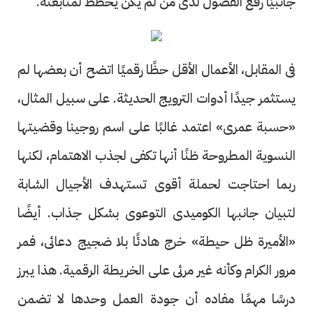
جانبيًا رفع الفضول لدى من لم يكن يخطط لمتابعته.
فى المقابل، الأعمال الأقل حظًا رقميًا اتضح أن بعضها لم
يستثمر جيدًا أدوات الترويج الحديثة. على سبيل المثال،
«حسبة عمرى» اعتمد غالبًا على اسم روجينا وقضيتها
النسوية المطروحة ظنًا أنها تكفى لجذب الاهتمام، لكنها
ربما احتاجت لحملة أقوى تستهدف الأجيال الشابة
لتبيان جانبها الكوميدى التوعوى بشكل جذاب. أيضًا
«الأميرة ظل حيطة» خرج هادئًا بلا ضجيج دعائى، فمر
مرور الكرام وكأنه غير مرئى على الخريطة الرقمية. هذا يبرز
درسًا مهمًا مفاده أن جودة العمل وحدها لا تضمن