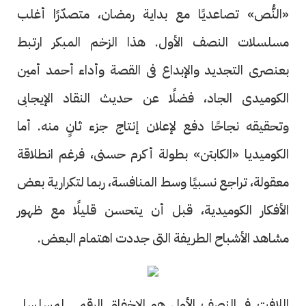
«النُّص» تصاعديًا مع بداية رمضان، متصدّرًا أغلب
مسلسلات النصف الأول. هذا الزخم المبكر ارتبط
بعنصرى التجديد والإبداع فى القصة وأداء أحمد أمين
الكوميدى الجاد، فضلًا عن حديث النقاد الإيجابى
وتحقيقه نجاحًا دفع لإعلان إنتاج جزء ثانٍ منه. أما
الكوميديا «الكابتن» بطولة أكرم حسنى، فرغم انطلاقة
معقولة، تراجع نسبيًا وسط المنافسة، ربما لتكرارية بعض
الأفكار الكوميدية، قبل أن يتحسن قليلًا مع ظهور
مشاهد الأشباح الطريفة التى جددت اهتمام البعض.
اللافت فى النصف الأول هو الإخفاق الرقمى لمسلسل