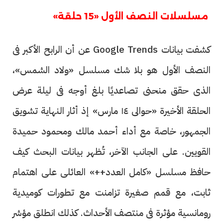
مسلسلات النصف الأول «15 حلقة»
كشفت بيانات Google Trends عن أن الرابح الأكبر فى
النصف الأول هو بلا شك مسلسل «ولاد الشمس»،
الذى حقق منحنى تصاعديًا بلغ أوجه فى ليلة عرض
الحلقة الأخيرة «حوالى ١٤ مارس» إذ أثار النهاية تشويق
الجمهور، خاصة مع أداء أحمد مالك ومحمود حميدة
القويين. على الجانب الآخر، تُظهر بيانات البحث كيف
حافظ مسلسل «كامل العدد++» العائلى على اهتمام
ثابت، مع قمم صغيرة تزامنت مع تطورات كوميدية
رومانسية مؤثرة فى منتصف الأحداث. كذلك انطلق مؤشر