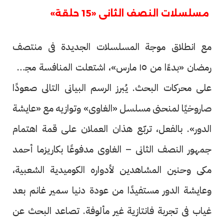
مسلسلات النصف الثانى «15 حلقة»
مع انطلاق موجة المسلسلات الجديدة فى منتصف
رمضان «بدءًا من ١٥ مارس»، اشتعلت المنافسة مجددًا
على محركات البحث. يُبرز الرسم البيانى التالى صعودًا
صاروخيًا لمنحنى مسلسل «الغاوى» وتوازيه مع «عايشة
الدور». بالفعل، تربّع هذان العملان على قمة اهتمام
جمهور النصف الثانى – الغاوى مدفوعًا بكاريزما أحمد
مكى وحنين المشاهدين لأدواره الكوميدية الشعبية،
وعايشة الدور مستفيدًا من عودة دنيا سمير غانم بعد
غياب فى تجربة فانتازية غير مألوفة. تصاعد البحث عن