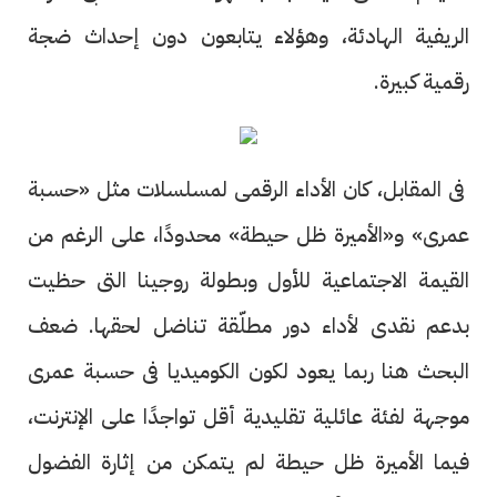
الريفية الهادئة، وهؤلاء يتابعون دون إحداث ضجة
رقمية كبيرة.
فى المقابل، كان الأداء الرقمى لمسلسلات مثل «حسبة
عمرى» و«الأميرة ظل حيطة» محدودًا، على الرغم من
القيمة الاجتماعية للأول وبطولة روجينا التى حظيت
بدعم نقدى لأداء دور مطلّقة تناضل لحقها. ضعف
البحث هنا ربما يعود لكون الكوميديا فى حسبة عمرى
موجهة لفئة عائلية تقليدية أقل تواجدًا على الإنترنت،
فيما الأميرة ظل حيطة لم يتمكن من إثارة الفضول