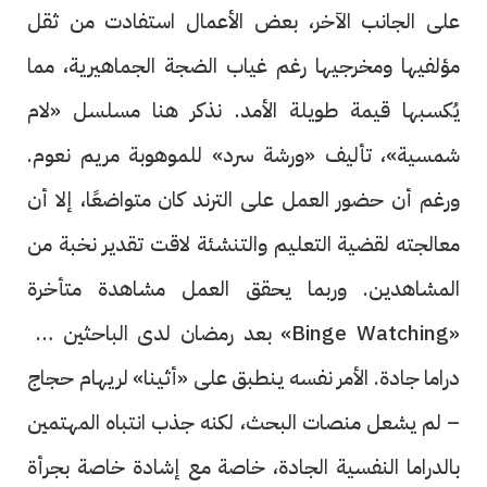
على الجانب الآخر، بعض الأعمال استفادت من ثقل
مؤلفيها ومخرجيها رغم غياب الضجة الجماهيرية، مما
يُكسبها قيمة طويلة الأمد. نذكر هنا مسلسل «لام
شمسية»، تأليف «ورشة سرد» للموهوبة مريم نعوم.
ورغم أن حضور العمل على الترند كان متواضعًا، إلا أن
معالجته لقضية التعليم والتنشئة لاقت تقدير نخبة من
المشاهدين. وربما يحقق العمل مشاهدة متأخرة
«Binge Watching» بعد رمضان لدى الباحثين عن
دراما جادة. الأمر نفسه ينطبق على «أثينا» لريهام حجاج
– لم يشعل منصات البحث، لكنه جذب انتباه المهتمين
بالدراما النفسية الجادة، خاصة مع إشادة خاصة بجرأة