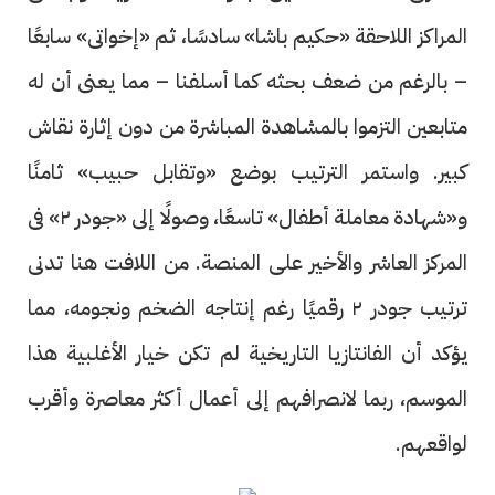
المراكز اللاحقة «حكيم باشا» سادسًا، ثم «إخواتى» سابعًا
– بالرغم من ضعف بحثه كما أسلفنا – مما يعنى أن له
متابعين التزموا بالمشاهدة المباشرة من دون إثارة نقاش
كبير. واستمر الترتيب بوضع «وتقابل حبيب» ثامنًا
و«شهادة معاملة أطفال» تاسعًا، وصولًا إلى «جودر ٢» فى
المركز العاشر والأخير على المنصة. من اللافت هنا تدنى
ترتيب جودر ٢ رقميًا رغم إنتاجه الضخم ونجومه، مما
يؤكد أن الفانتازيا التاريخية لم تكن خيار الأغلبية هذا
الموسم، ربما لانصرافهم إلى أعمال أكثر معاصرة وأقرب
لواقعهم.