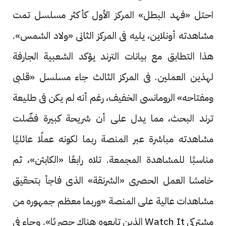
احتل «فهد البطل» المركز الأول كأكثر مسلسل تمت
مشاهدته أونلاين، يليه فى المركز الثانى «ولاد الشمس».
هذا التطابق مع بيانات الترند يؤكد الشعبية الجارفة
لهذين العملين. فى المركز الثالث جاء مسلسل «قلبى
ومفتاحه» الرومانسى الخفيف، رغم أنه لم يكن فى طليعة
ترند البحث، مما يدل على أن شريحة كبيرة فضّلت
مشاهدته مباشرة عبر المنصة ربما لكونه عملًا عائليًا
مناسبًا للمشاهدة المجمعة. تلاه رابعًا «الكابتن»، ثم
خامسًا العمل الحصرى «الشرنقة» الذى فاجأ بتحقيق
مشاهدات عالية على المنصة «وربما معظم جمهوره من
مشتركى Watch It الذين تابعوه هناك حصريًا». وجاء فى