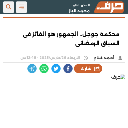
المحرر العام
محمد الباز
محكمة جوجل.. الجمهور هو الفائز فى
السباق الرمضانى
أحمد غنام
الأربعاء 26/مارس/2025 - 12:48 ص
شارك