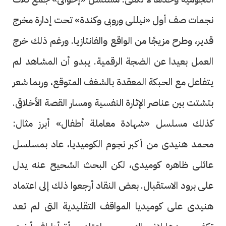
نجمات صف أول «نيللى وروبى وكندة» تحت إدارة مخرج
قدير، وطرح مزيجًا من الواقع والفانتازيا. ورغم ذلك خرج
العمل بعيدا عن الضجة الرقمية. يبدو أن المشاهد لم
يتفاعل مع الحبكة المعقدة بالشغف المتوقع، وربما شعر
بتشتت بين عناصر الإثارة النفسية ومسار القصة الأخلاقى.
كذلك مسلسل «شهادة معاملة أطفال» أبرز مثال:
محمد هنيدى من أكبر نجوم الكوميديا، عاد بمسلسل
عائلى ظاهره كوميدى، لكن البحث الشحيح عنه يدل
على برود الاستقبال. بعض النقاد أرجعوا ذلك إلى اعتماد
هنيدى على كوميديا المواقف التقليدية التى لم تعد