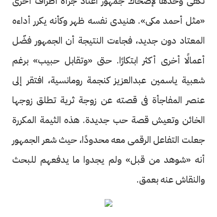
تكفى وحدها لإضحاك جمهور اعتاد جرأة أطراف أخرى
«مثل أحمد مكى». هنيدى نفسه ظهر وكأنه يكرر أداءه
المعتاد دون جديد، فجاءت النتيجة أن الجمهور فضّل
أعمالًا أخرى أكثر ابتكارًا. حتى «وتقابل حبيب» برغم
شعبية ياسمين عبدالعزيز كنجمة رومانسية، افتقر إلى
عنصر المفاجأة فى قصته عن زوجة ثرية تطلق زوجها
الخائن وتعيش قصة حب جديدة. هذه الثيمة المكررة
جعلت التفاعل الرقمى معه محدودًا، حيث شعر الجمهور
أنه «شوهد من قبل» ولم يجدوا ما يدفعهم للبحث
والنقاش عنه بعمق.