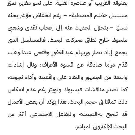
بعنوانه الغريب أو عناصره الفنية. على نحو مغاير، تميّز
مسلسل «ظلم المصطبة» – رغم انخفاض مؤشر بحثه
نسبيًا – بتحوّل الحديث عنه إلى إعجاب نقدى وشعبى
ملحوظ خارج نطاق محركات البحث. فالمسلسل الذى
يجمع إياد نصار وريهام عبدالغفور وفتحى عبدالوهاب
قدّم دراما صادقة عن قسوة الأعراف؛ ونال إشادات
واسعة من الجمهور والنقاد على واقعيته وأداء نجومه،
كما تصدر مناقشات فيسبوك وتويتر رغم عدم انعكاس
ذلك تمامًا فى حجم البحث. هذا يؤكد أن بعض الأعمال
قد تنجح بـ«الصيت» والتفاعل الاجتماعى أكثر من
البحث الإلكترونى المباشر.