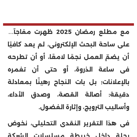
م
ع مطلع رمضان 2025 ظهرت مفاجآت
على ساحة البحث الإلكترونى، لم يعد كافيًا
أن يضمّ العمل نجمًا لامعًا، أو أن تطرحه
فى ساعة الذروة، أو حتى أن تغمره
بالإعلانات؛ بل بات النجاح رهينًا بمعادلة
دقيقة: أصالة القصة، وصدق الأداء،
وأساليب الترويج، وإثارة الفضول.
فى هذا التقرير النقدى التحليلى، نخوض
رحلة داخل خريطة مسلسلات الشركة