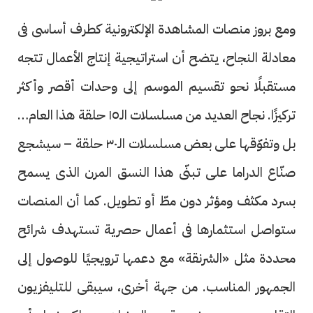
ومع بروز منصات المشاهدة الإلكترونية كطرف أساسى فى
معادلة النجاح، يتضح أن استراتيجية إنتاج الأعمال تتجه
مستقبلًا نحو تقسيم الموسم إلى وحدات أقصر وأكثر
تركيزًا. نجاح العديد من مسلسلات الـ١٥ حلقة هذا العام –
بل وتفوّقها على بعض مسلسلات الـ٣٠ حلقة – سيشجع
صنّاع الدراما على تبنّى هذا النسق المرن الذى يسمح
بسرد مكثف ومؤثر دون مطّ أو تطويل. كما أن المنصات
ستواصل استثمارها فى أعمال حصرية تستهدف شرائح
محددة مثل «الشرنقة» مع دعمها ترويجيًا للوصول إلى
الجمهور المناسب. من جهة أخرى، سيبقى للتليفزيون