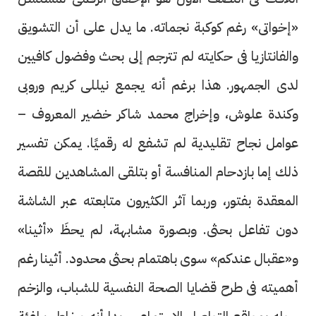
«إخواتى» رغم كوكبة نجماته. ما يدل على أن التشويق
والفانتازيا فى حكايته لم تترجم إلى بحث وفضول كافيين
لدى الجمهور. هذا برغم أنه يجمع نيللى كريم وروبى
وكندة علوش، وإخراج محمد شاكر خضير المعروف –
عوامل نجاح تقليدية لم تشفع له رقميًا. يمكن تفسير
ذلك إما بازدحام المنافسة أو بتلقى المشاهدين للقصة
المعقدة بفتور، وربما آثر الكثيرون متابعته عبر الشاشة
دون تفاعل بحثى. وبصورة مشابهة، لم يحظَ «أثينا»
و«عقبال عندكم» سوى باهتمام بحثى محدود. أثينا رغم
أهميته فى طرح قضايا الصحة النفسية للشباب، والزخم