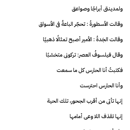
ولمدينتى أبراجًا وصواعق
وقالت الأسطورةُ : تحجّر الباعةُ فى الأسواق
وقالت الجَدةُ : الأمير أصبح تمثالًا ذهبيًا
وقال فيلسوفُ العصر: تركونى متخشبًا
فكتبتُ أنا الحارس كل ما سمعت
وأنا الحارس احترست
إنها تأتى من أقرب الجحور، تلك الحية
إنها تقذف اللا وعى أمامها