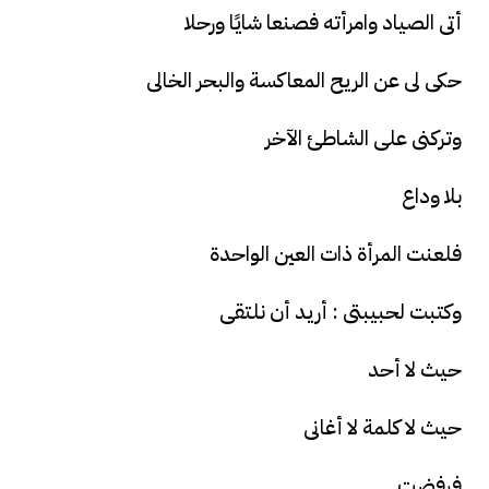
أتى الصياد وامرأته فصنعا شايًا ورحلا
حكى لى عن الريح المعاكسة والبحر الخالى
وتركنى على الشاطئ الآخر
بلا وداع
فلعنت المرأة ذات العين الواحدة
وكتبت لحبيبتى : أريد أن نلتقى
حيث لا أحد
حيث لا كلمة لا أغانى
فرفضت