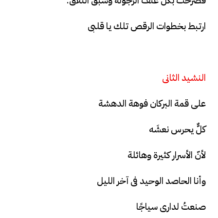
فصرخت بكل عنف الرجولة وشبق التلاق:
ارتبط بخطوات الرقص تلك يا قلبى
النشيد الثانى
على قمة البركان فوهة الدهشة
كلٌّ يحرس نعشَه
لأنّ الأسرار كثيرة وهائلة
وأنا الحاصد الوحيد فى آخر الليل
صنعتُ لدارى سياجًا