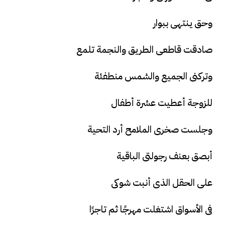
وحق ينتهى ببوار
صادقت قاطعى الطريق والنجمة تلمع
وتركنى الجميع والشمس منطفئة
للزوجة أعطيت عشرة أطفال
وجلست صخرى الملامح أرد التحية
أبصق بعنف رجولتى الباقية
على الحقل الذى أنبت شوكى
فى الأسواق اشتغلت مهرجًا ثم تاجرًا