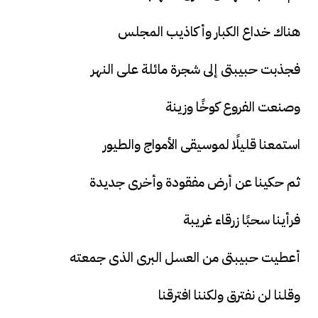
هناك خداع الكبار وأكاذيب المجلس
فجذبت حبيبتى إلى شجرة مائلة على النهر
وصنعت الفروع كوخًا وزينة
استمعنا قليلًا لموسيقى الأمواج والطيور
ثم حكينا عن أرض مفقودة وأخرى جديدة
فرأينا سحبًا زرقاء غريبة
أعطيت حبيبتى من العسل البرى الذى جمعته
وقلنا لن نفترق ولكننا افترقنا