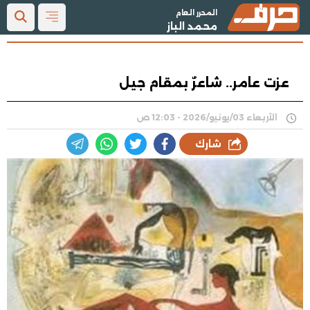
المحرر العام
محمد الباز
عزت عامر.. شاعرٌ بمقام جيل
الأربعاء 03/يونيو/2026 - 12:03 ص
شارك