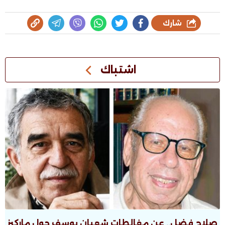
شارك
اشتباك
صلاح فضل.. عن مغالطات شعبان يوسف حول ماركيز