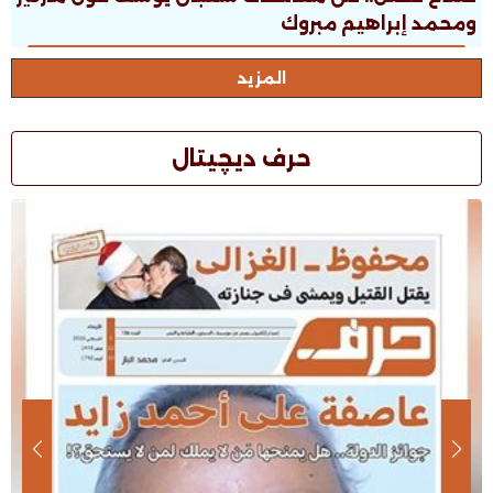
ومحمد إبراهيم مبروك
المزيد
حرف ديچيتال