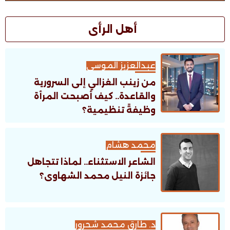
أهل الرأى
عبدالعزيز الموسى
من زينب الغزالي إلى السرورية
والقاعدة.. كيف أصبحت المرأة
وظيفةً تنظيمية؟
محمد هشام
الشاعر الاستثناء.. لماذا تتجاهل
جائزة النيل محمد الشهاوى؟
د. طارق محمد شحرور