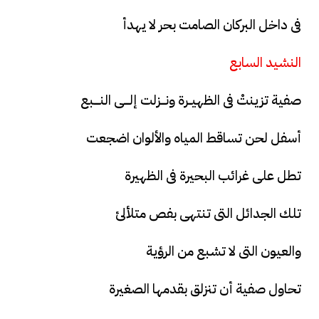
فى داخل البركان الصامت بحر لا يهدأ
النشيد السابع
صفية تزينتْ فى الظهيــرة ونـــزلت إلــــى النــــبع
أسفل لحن تساقط المياه والألوان اضجعت
تطل على غرائب البحيرة فى الظهيرة
تلك الجدائل التى تنتهى بفص متلألئ
والعيون التى لا تشبع من الرؤية
تحاول صفية أن تنزلق بقدمها الصغيرة