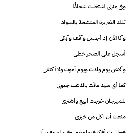
وفى منزلى اشتغلت شحاذًا
تلك الضريرة المتشحة بالسواد
وأنا الآن إذ أجلس وأقف وأبكى
أسجل على الصخر خطى
وألاعن يوم ولدت ويوم أموت ولا أكتفى
كما أى سيد ملأت بالذهب جيوبى
للمهرجان خرجت أبيع وأشترى
منعت أن آكل من خبزى
فجلست أفكر فيما مضى وفيما سوف يأتى