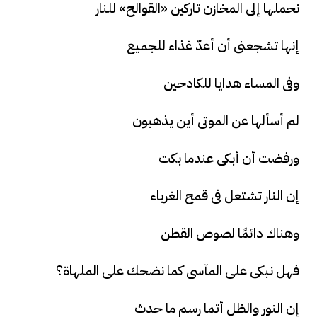
نحملها إلى المخازن تاركين «القوالح» للنار
إنها تشجعنى أن أعدّ غذاء للجميع
وفى المساء هدايا للكادحين
لم أسألها عن الموتى أين يذهبون
ورفضت أن أبكى عندما بكت
إن النار تشتعل فى قمح الغرباء
وهناك دائمًا لصوص القطن
فهل نبكى على المآسى كما نضحك على الملهاة؟
إن النور والظل أتما رسم ما حدث