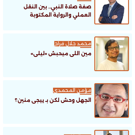
صفة صلاة النبي.. بين النقل
العملي والرواية المكتوبة
محمد جلال فراج
مين اللى ميحبش «ليلى»
مؤمن المحمدى
الجهل وحش لكن بـ ييجى منين؟