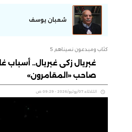
شعبان يوسف
كُتَّاب ومبدعون نسيناهم 5
غبريال زكى غبريال.. أسباب غ
صاحب «المقامرون»
الثلاثاء 07/يوليو/2026 - 09:29 ص