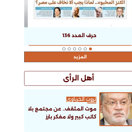
حرف العدد 136
المزيد
أهل الرأى
ثروت الخرباوى
موت المثقف.. عن مجتمع بلا
كاتب كبير ولا مفكر بارز