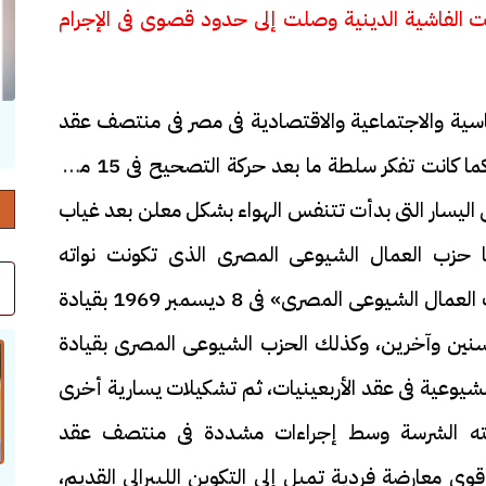
نت الفاشية الدينية وصلت إلى حدود قصوى فى الإجرام
ياسية والاجتماعية والاقتصادية فى مصر فى منتصف عقد
حرف العدد 132
السبعينيات من القرن الماضى سوى طوق نجاة كما كانت تفكر سلطة ما بعد حركة التصحيح فى 15 مايو
 اليسار التى بدأت تتنفس الهواء بشكل معلن بعد غياب
 حزب العمال الشيوعى المصرى الذى تكونت نواته
الأولى «حلقة البقرى وخميس، ثم تشم، ثم حزب العمال الشيوعى المصرى» فى 8 ديسمبر 1969 بقيادة
سنين وآخرين، وكذلك الحزب الشيوعى المصرى بقيادة
يوعية فى عقد الأربعينيات، ثم تشكيلات يسارية أخرى
رضته الشرسة وسط إجراءات مشددة فى منتصف عقد
ى معارضة فردية تميل إلى التكوين الليبرالى القديم،