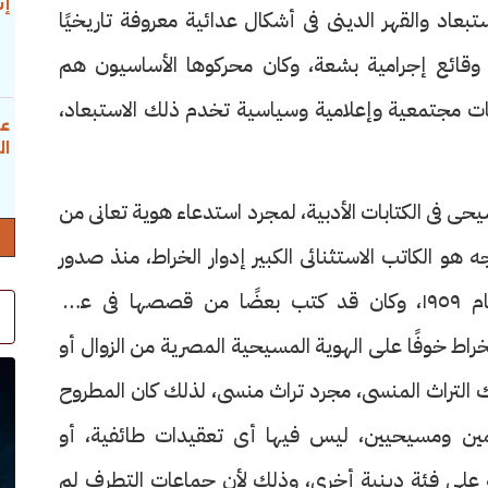
إس
بعاد والقهر الدينى فى أشكال عدائية معروفة تاريخيًا
ة وقائع إجرامية بشعة، وكان محركوها الأساسيون هم
ت مجتمعية وإعلامية وسياسية تخدم ذلك الاستبعاد،
عب
ال
حى فى الكتابات الأدبية، لمجرد استدعاء هوية تعانى من
 هو الكاتب الاستثنائى الكبير إدوار الخراط، منذ صدور
مجموعته القصصية الأولى «حيطان عالية» عام ١٩٥٩، وكان قد كتب بعضًا من قصصها فى عقد
الخراط خوفًا على الهوية المسيحية المصرية من الزوال أو
لك التراث المنسى، مجرد تراث منسى، لذلك كان المطروح
ين ومسيحيين، ليس فيها أى تعقيدات طائفية، أو
ة على فئة دينية أخرى، وذلك لأن جماعات التطرف لم