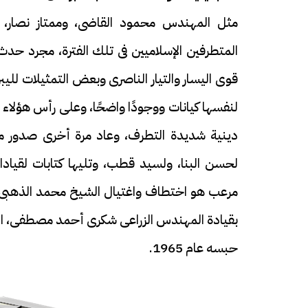
مثل المهندس محمود القاضى، وممتاز نصار، 
المتطرفين الإسلاميين فى تلك الفترة، مجرد حدث
قوى اليسار والتيار الناصرى وبعض التمثيلات لل
لنفسها كيانات ووجودًا واضحًا، وعلى رأس هؤلاء
دينية شديدة التطرف، وعاد مرة أخرى صدور مج
لحسن البنا، ولسيد قطب، وتليها كتابات لقيادا
مرعب هو اختطاف واغتيال الشيخ محمد الذهبى ع
بقيادة المهندس الزراعى شكرى أحمد مصطفى، الت
حبسه عام 1965.