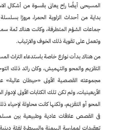
المسيحى أيضًا راح يعانى بقسوة من أشكال الاست
بداية من أحداث الزاوية الحمرا، مرورًا بسلسل
جماعات الشؤم المتطرفة، وكانت هناك ثمة سما
وتعمل على تقوية ذلك الخوف والارتياب.
من هناك بدأت نوازع خاصة باستدعاء التراث المسي
التقزيم والمحو والتهميش، وكان رائد ذلك التوجه
الأربعينيات، ولم تكن تلك الكتابات الأولى لإدوار 
المحو أو التقزيم، ولكنها كانت محاولة لإحياء ذ
فى القصص علاقات عادية وطبيعية بين مسلم
تعقيدات لممارسة الهيمنة والسيطرة لفئة ديني