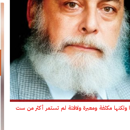
دًا ولكنها مكثفة ومعبرة ولافتة لم تستمر أكثر من ست