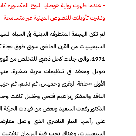
- عندما ظهرت رواية «وصايا اللوح المكسور» كا
ونشرت تأويلات للنصوص الدينية غير متسامحة
لم تكن الهجمة المتطرفة الدينية فى الحياة الس
حرف العدد 133
1971، والتى جاءت كحل ذهبى للتخلص من قوى
طويل ومعقد فى تنظيمات سرية صغيرة، منها
الناقد والمفكر إبراهيم فتحى وخليل كلفت وح
الدكتور رفعت السعيد وبعض من قيادت الحركة الش
على رأسها التيار الناصرى الذى واصل معا
السبعينيات، وهناك تحت قبة البرلمان تنفسّت قو