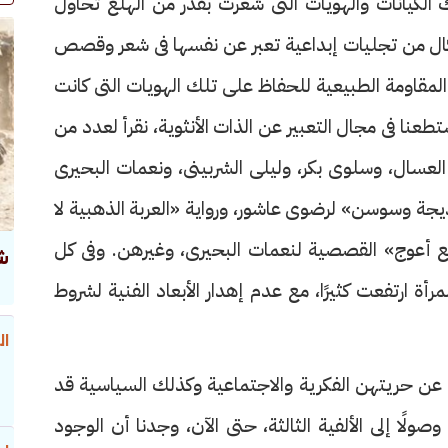
 الكيانات والهويات التى شعرت بقدر من الهلع تحاول
كال من تجليات إبداعية تعبر عن نفسها فى شعر وقصص
 المقاومة الطبيعية للحفاظ على تلك الهويات التى كانت
طعنا فى مجال التعبير عن الذات الأنثوية، نقرأ لعدد من
لعسال، وسلوى بكر، وليلى الشربينى، ونعمات البحيرى
جة وسوسن» لرضوى عاشور، ورواية «العربة الذهبية لا
 أعوج» القصصية لنعمات البحيرى، وغيرهن. وفى كل
ش
أة ارتفعت كثيرًا، مع عدم إهدار الأبعاد الفنية لشروط
ال
 عن حريتهن الفكرية والاجتماعية وكذلك السياسية قد
ولًا إلى الألفية الثالثة، حتى الآن، وجدنا أن الوجود