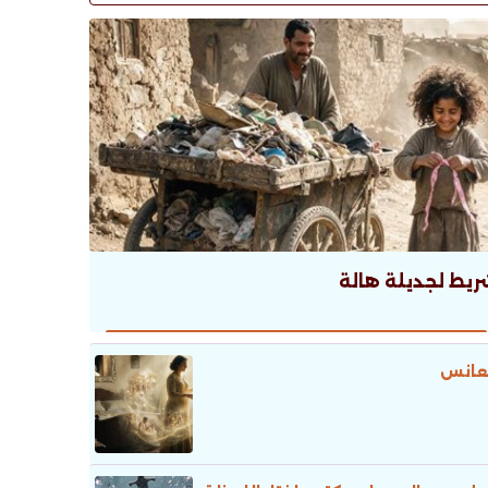
ريط لجديلة هالة
عانس