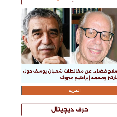
لاح فضل.. عن مغالطات شعبان يوسف حول
ركيز ومحمد إبراهيم مبروك
المزيد
حرف ديچيتال