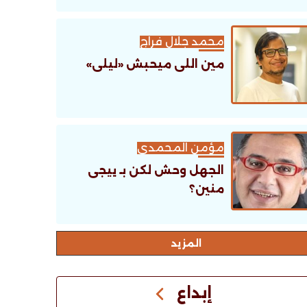
محمد جلال فراج
مين اللى ميحبش «ليلى»
مؤمن المحمدى
الجهل وحش لكن بـ ييجى
منين؟
اﻟﻤﺰﻳﺪ
إبداع