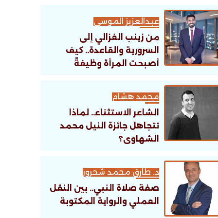
عبدالعزيز الموسى
من زينب الغزالي إلى
السرورية والقاعدة.. كيف
أصبحت المرأة وظيفةً
تنظيمية؟
محمد هشام
الشاعر الاستثناء.. لماذا
تتجاهل جائزة النيل محمد
الشهاوى؟
د. طارق محمد شحرور
صفة صلاة النبي.. بين النقل
العملي والرواية المكتوبة