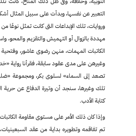
النوبية، وخلافه، وفى ظل ذلك المناخ، كانت تلك
التعبير عن نفسها، وبدأت على سبيل المثال أش
وروايات، تلك الإبداعات التى كانت تمثل نوعًا من
مهددة بالزوال أو التهميش والتقزيم والمحو، واست
الكاتبات المهمات، منهن رضوى عاشور، وفتحية ا
وغيرهن على مدى عقود سابقة، فقرأنا رواية «خدي
تصعد إلى السماء» لسلوى بكر، ومجموعة «ضلع
تلك وغيرها، سنجد أن وتيرة الدفاع عن حرية المر
كتابة الأدب.
وإذا كان ذلك الأمر على مستوى مقاومة الكاتبات
تم تفاقمه وتطويره بداية من عقد السبعينيات، وص