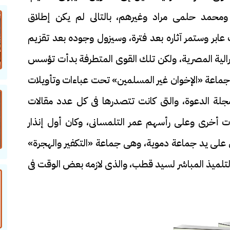
ومحمد حلمى مراد وغيرهم، بالتالى لم يكن إطلاق
 عابر وستمر آثاره بعد فترة، وسيزول وجوده بعد تقزيم
يبرالية المصرية، ولكن تلك القوى المتطرفة بدأت تؤسس
 جماعة «الإخوان غير المسلمين» تحت عباءات وتأويلات
لة الدعوة، والتى كانت تتصدرها فى كل عدد مقالات
ت أخرى وعلى رأسهم عمر التلمسانى، وكان أول إنذار
لى يد جماعة دموية، وهى جماعة «التكفير والهجرة»
لميذ المباشر لسيد قطب، والذى لازمه بعض الوقت فى