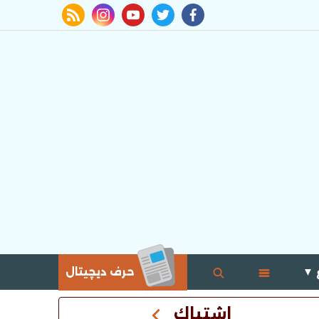
rss feed
instagram
youtube
twitter
facebook
 ▼
حرف ديچيتال
اشتباك