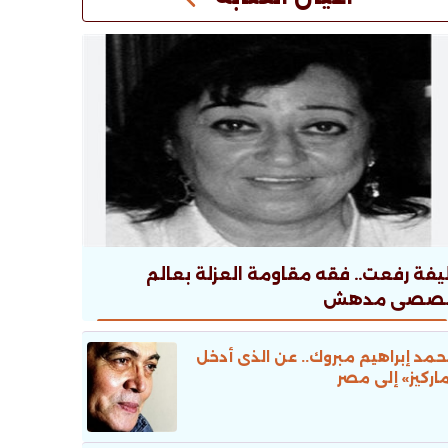
يفة رفعت.. فقه مقاومة العزلة بعالم
صصى مدهش
مد إبراهيم مبروك.. عن الذى أدخل
اركيز» إلى مصر