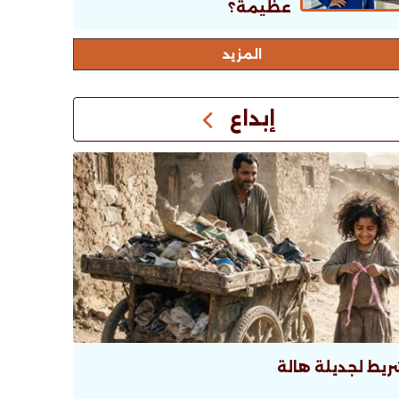
عظيمة؟
اﻟﻤﺰﻳﺪ
إبداع
ريط لجديلة هالة