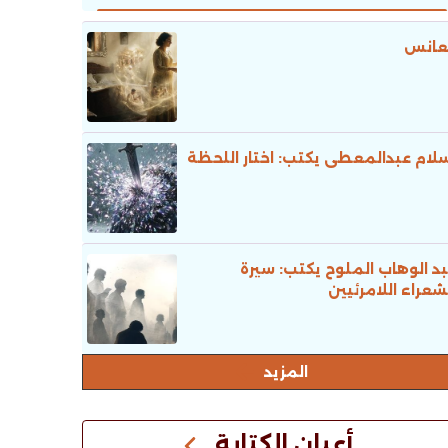
عانس
لام عبدالمعطى يكتب: اختار اللحظة
د الوهاب الملوح يكتب: سيرة
شعراء اللامرئيين
المزيد
أعيان الكتابة