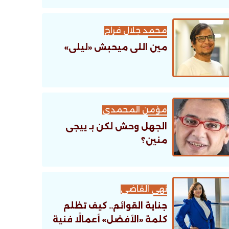
محمد جلال فراج
مين اللى ميحبش «ليلى»
مؤمن المحمدى
الجهل وحش لكن بـ ييجى
منين؟
نهى القاضى
جناية القوائم.. كيف تظلم
كلمة «الأفضل» أعمالًا فنية