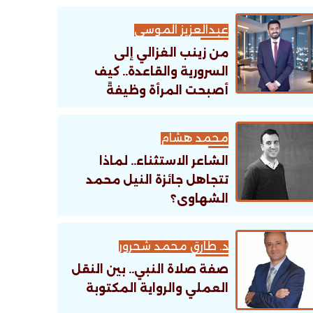
عبدالعزيز الموسى
من زينب الغزالي إلى
السرورية والقاعدة.. كيف
أصبحت المرأة وظيفةً
تنظيمية؟
محمد هشام
الشاعر الاستثناء.. لماذا
تتجاهل جائزة النيل محمد
الشهاوى؟
د. طارق محمد شحرور
صفة صلاة النبي.. بين النقل
العملي والرواية المكتوبة