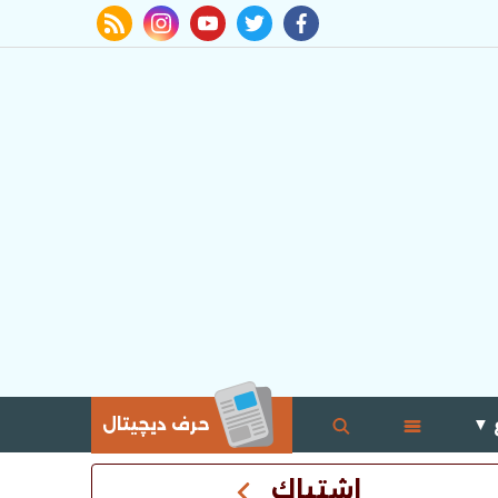
rss feed
instagram
youtube
twitter
facebook
 ▼
حرف ديچيتال
اشتباك