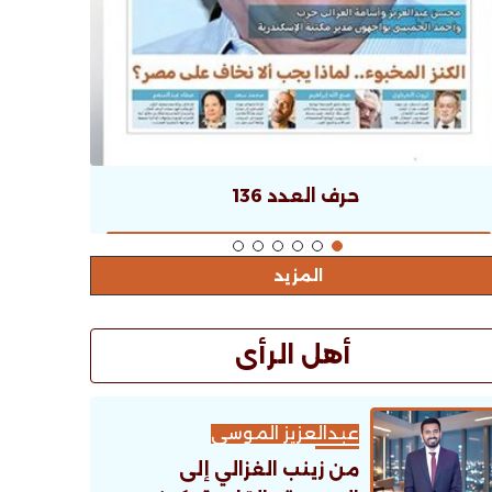
حرف العدد 136
المزيد
أهل الرأى
عبدالعزيز الموسى
من زينب الغزالي إلى