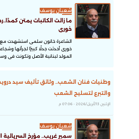
شعبان يوسف
ما زالت الكاتبات يمتن كمدً
خورى
الشاعرة خاتون سلمى استشهدت مع زو
خورى أحدثت جدلًا كبيرًا لجرأتها وش
المولد لبنانية الأصل وتكونت فى وسط
وطنيات فنان الشعب.. وثائق تأليف سيد دروي
والتبرع لتسليح الشعب
الإثنين 13/أبريل/2026 - 07:06 م
شعبان يوسف
سمير غريب.. مؤرخ السريالية 