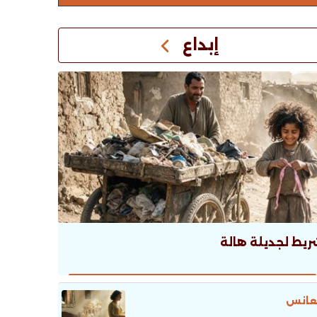
إبداع
ريط لجديلة هالة
عانس