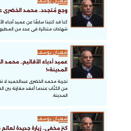
شعبان يوسف
وجع مُتجدد.. محمد الخضرى عب
كنا قد كتبنا سابقًا عن عميد أدباء 
شهادات متناثرة فى عدد من المطبوعا
حرف العدد 133
شعبان يوسف
عميد أدباء الأقاليم.. محمد
المدينة»!
تجربة محمد الخضرى عبدالحميد لا تقل
من الكتّاب عندما أعقد مقارنة بين ال
المدينة.
شعبان يوسف
كنز مخفى.. زيارة جديدة لعالم