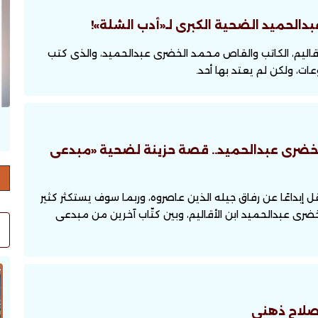
دالحميد الضحية الكبرى لـ«أدب الشلة»!
الأقاليم، الكاتب والقاص محمد الخضرى عبدالحميد، والذى كتب
ت، ولكن لم يعتد بها أحد.
حرف العدد 132
 الخضرى عبدالحميد.. قصة حزينة لضحية «مبدعى
 إبداعًا عن رفاق جيله الذين عاصروه، وربما سوف يستكثر كثير
خضرى عبدالحميد ابن الأقاليم، وبين كتّاب آخرين من مبدعى
 صلاح ذهنى