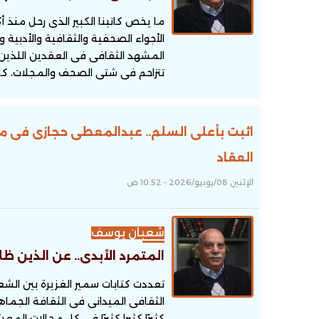
ما يخص كاتبنا الكبير الذى رحل منذ
الأجواء الصحفية والثقافية والأدبية و
المشهد الثقافى فى العقدين اللذين 
تتزاحم فى شتى الصحف والمجلات، كا
اثبت بأعلى السلم.. عبدالمعطى حجازى فى م
العقاد
الإثنين 08/يونيو/2026 - 10:52 ص
شعبان يوسف
المتمرد الأبدى.. عن الذين ظ
تعددت كتابات سمير الغزيرة بين الش
الثقافى الميدانى فى الثقافة الجماهير
كثيرًا كثيرا كثيرًا فى كل مجالات المعر