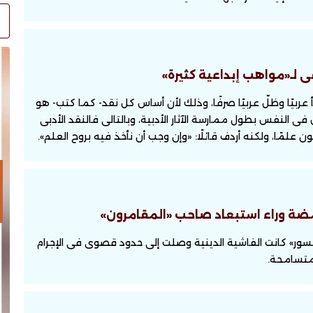
ى لـ«مواهب إبداعية كثيرة»
شأ عربيًا وظلّ عربيًا صرفًا، وذلك لأن أساس كل نقد- كما كتب- هو
لنفس بطول ممارسة الآثار الأدبية، وبالتالى فالنقد الأدبى
ن علمًا، ولكنه أردف قائلًا: «وإن وجب أن نأخذ فيه بروح العلم».
امضة وراء استبعاد صاحب «المقامرون»
كسور» كانت الفاشية الدينية وصلت إلى حدود قصوى فى الإجرام
 متسامحة.