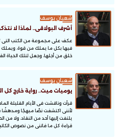
شعبان يوسف
أشرف البولاقى.. لماذا لا نتذك
عكف على مجموعة من الكتب التى تسائ
فيها بكل ما يملك من قوة، ويملك م
خلق من أجلها، وجعل لتلك الحياة الق
شعبان يوسف
يوميات ميت.. رواية خارج كل ا
قرأت وناقشت فى الأيام القليلة الما
لأننى اكتشفت نصّا مبهجًا ومدهشًا ف
يلتفت إليها أحد من النقاد، ولا من 
قراءة كل ما فاتنى من نصوص الكاتبة 