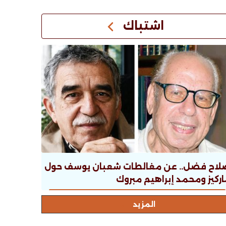
اشتباك
لاح فضل.. عن مغالطات شعبان يوسف حول
ركيز ومحمد إبراهيم مبروك
المزيد