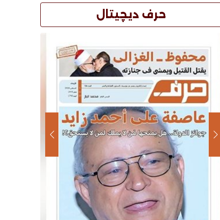
حرف ديچيتال