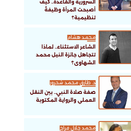
السرورية والقاعدة.. كيف
أصبحت المرأة وظيفةً
تنظيمية؟
محمد هشام
الشاعر الاستثناء.. لماذا
تتجاهل جائزة النيل محمد
الشهاوى؟
د. طارق محمد شحرور
صفة صلاة النبي.. بين النقل
العملي والرواية المكتوبة
محمد جلال فراج