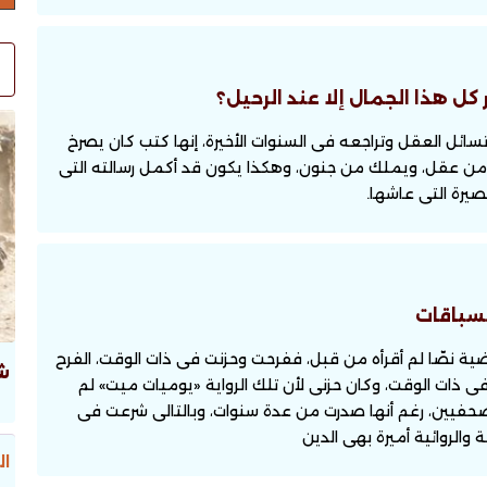
ر كل هذا الجمال إلا عند الرحيل؟
ل العقل وتراجعه فى السنوات الأخيرة، إنها كتب كان يصرخ
ن عقل، ويملك من جنون، وهكذا يكون قد أكمل رسالته التى
صيرة التى عاشها.
لسباقات
ضية نصّا لم أقرأه من قبل، ففرحت وحزنت فى ذات الوقت، الفرح
ش
ى ذات الوقت، وكان حزنى لأن تلك الرواية «يوميات ميت» لم
الصحفيين، رغم أنها صدرت من عدة سنوات، وبالتالى شرعت فى
والروائية أميرة بهى الدين
ال