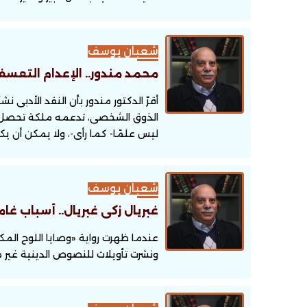
شعبان يوسف
محمد مندور.. الإعدام التعسف
أقرّ الدكتور مندور بأن النقد الأدبى ن
الذوق الشخصى، تدعمه ملكة تحصل فى ا
ليس علمًا- كما رأى-، ولا يمكن أن يكو
شعبان يوسف
غبريال زكى غبريال.. أسباب غ
عندما ظهرت رواية «وصايا اللوح الم
ونشرت تأويلات للنصوص الدينية غير