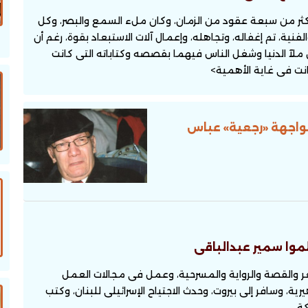
 أكثر من سبعة عقود من الزمان، وكان ملء السمع والبصر، وكل
الفنية، تم إغفاله، وتجاهله، وإعمال آلات الاستبعاد بقوة، رغم أن
ملآ الدنيا وشغل الناس فيهما بقصصه وكتاباته التى كانت
نت فى غاية الأهمية>
واجهة «رجعية» عباس
لموا سمير عبدالباقى
عر والقصة والرواية والمسرحية، وعمل فى مجالات العمل
ية، وسافر إلى بيروت، وحدث الاجتياح الإسرائيلى للبنان، وكتب
كة.