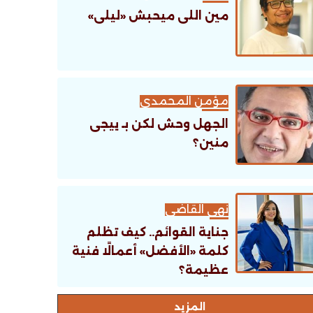
مين اللى ميحبش «ليلى»
مؤمن المحمدى
الجهل وحش لكن بـ ييجى
منين؟
نهى القاضى
جناية القوائم.. كيف تظلم
كلمة «الأفضل» أعمالًا فنية
عظيمة؟
اﻟﻤﺰﻳﺪ