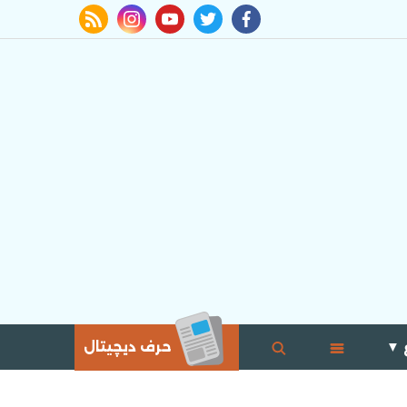
rss feed
instagram
youtube
twitter
facebook
 ▼
حرف ديچيتال