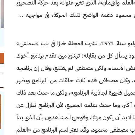
«العلم والإيمان»، الذى تغير عنوانه بعد حركة التصحيح
و 1971، وقدم مصطفى محمود دعمه الواضح لتلك الحركة، فى مواجهة من
حرف العدد 132
ففى عدد مجلة «صباح الخير» الصادر فى 22 يوليو سنة 1971، نشرت المجلة خبرًا فى باب «سماعى»
د يسأل كل من يقابله: ترشح مين تقدم برنامج أخوك
ض الأسماء، ولكن مصطفى لم يقتنع، وقال إن برنامجه
جه، وكان مصطفى قدم ثلاث حلقات من البرنامج ويظهر
ميل ضرورة لجاذبية البرنامج»، ولكن ما حدث بعد ذلك
 أكثر، وما حدث يعلمه الجميع، لأن البرنامج تنازل عن
 لا بد أن يكون مرتبًا، وفوجئ المشاهدون بأن الذى بدأ
يب مصطفى محمود، وقد تغيّر اسم البرنامج من «العلم