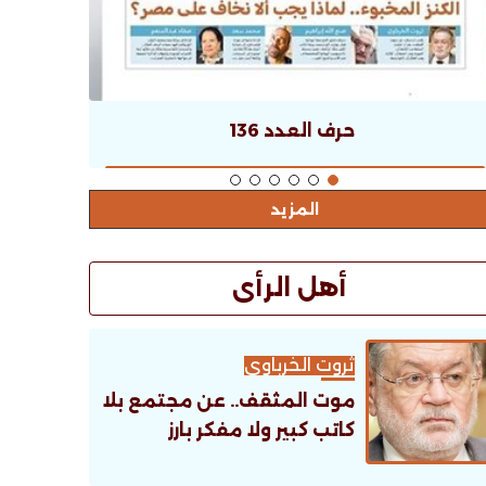
حرف العدد 136
المزيد
أهل الرأى
ثروت الخرباوى
موت المثقف.. عن مجتمع بلا
كاتب كبير ولا مفكر بارز