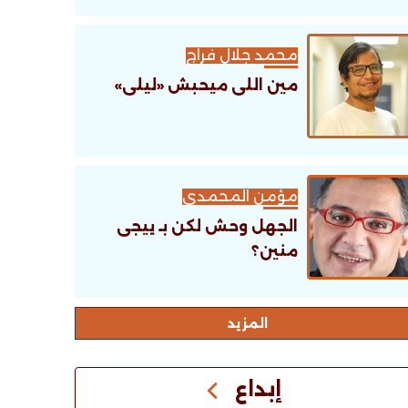
محمد جلال فراج
مين اللى ميحبش «ليلى»
مؤمن المحمدى
الجهل وحش لكن بـ ييجى
منين؟
اﻟﻤﺰﻳﺪ
إبداع