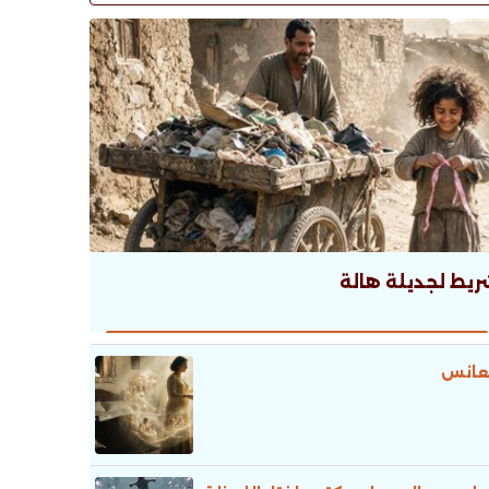
ريط لجديلة هالة
عانس