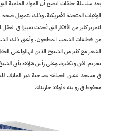
بعد سلسلة حلقات اتضح أن المواد العلمية التى 
الولايات المتحدة الأمريكية، وذلك بتمويل ضخم 
لتمرير كثير من الأفكار التى تُحدث تغييرًا فى العق
من قطاعات الشعب المطحون، وأعنى ذلك الشعار
الشعار مع كثير من الشيوخ الذين انهالوا على ال
تحريم الفن وتكفيره، وعلى رأس هؤلاء يأتى الش
فى مسجد «عين الحياة» بضاحية دير الملاك، لل
محفوظ فى روايته «أولاد حارتنا».