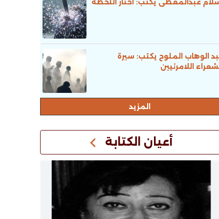
لام عبدالمعطى يكتب: اختار اللحظة
د الوهاب الملوح يكتب: سيرة
شعراء اللامرئيين
المزيد
أعيان الكتابة