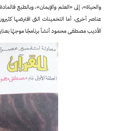
والحياة»، إلى «العلم والإيمان»، وبالطبع فالمادة 
عناصر أخرى، أما التخمينات التى افترضها كثيرو
الأديب مصطفى محمود أنشأ برنامجًا موجهًا بعنا