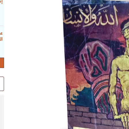
إس
عب
ال