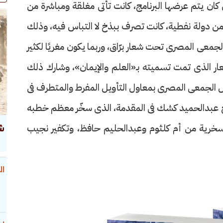
كان يتم عرضها البرنامج، كانت تأتى مغلقة ومباشرة من
من دولة نفطية، كانت تصرف ببذخ لا التباس فيه، وذلك
ل الجمعى المصرى تحت شعار برّاق، وربما يكون مغريًا لكثير
 الذى تمت تسميته بـ«العلم والإيمان»، وشارك ذلك
عقل الجمعى المصرى بمعاول التأويل المفرط والمتطرف فى
يخ عبدالحميد كشك فى المقدمة، الذى سخّر معظم خطبه
سخرية من أم كلثوم وعبدالحليم حافظ، وتكفير نجيب
ش
ال