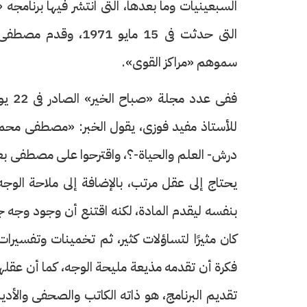
السبعينيات وما بعدها، التى انتشر فيها برنامجه 
التى حدثت فى 15 ماي
سموهم «مراكز القوى».
حرف العدد 133
للأستاذ مفيد فوزى، يقول الخبر: «مصطفى محمو
درش- العلم والحياة-؟، واقترحوا على مصطفى بع
يحتاج إلى عقل مرتب، بالإضافة إلى ملاحة الو
بنفسه ليقدم المادة، لكنه اقتنع أن وجود وجه ج
كان مثيرًا لتساؤلات كثير، ثم تخمينات وتفسيرات
فكرة أن تقدمه مذيعة مليحة الوجه، كما أن عقلها
تقديم البرنامج، هو ذاته الكاتب والصحفى والأد