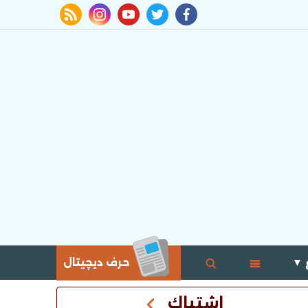
rss feed
instagram
youtube
twitter
facebook
 ▼
حرف ديچيتال
اشتباك