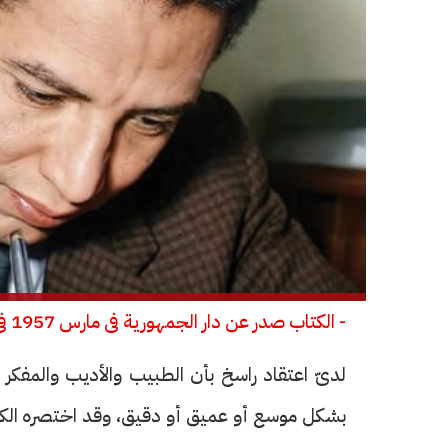
- الكتاب صدر عن دار الجمهورية فى مارس 1957 فى سلسلة «كتب للجميع»
لدىّ اعتقاد راسخ بأن الطبيب والأديب والمف
بشكل موسع أو عميق أو دقيق، وقد اختصره الكتاب