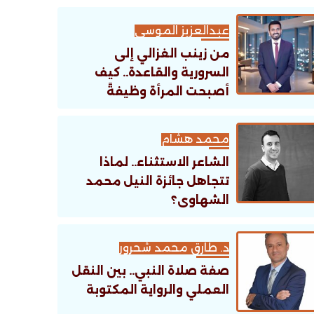
عبدالعزيز الموسى
من زينب الغزالي إلى
السرورية والقاعدة.. كيف
أصبحت المرأة وظيفةً
تنظيمية؟
محمد هشام
الشاعر الاستثناء.. لماذا
تتجاهل جائزة النيل محمد
الشهاوى؟
د. طارق محمد شحرور
صفة صلاة النبي.. بين النقل
العملي والرواية المكتوبة