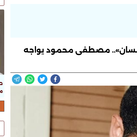
لإنسان».. مصطفى محمود يواجه
ص
ما