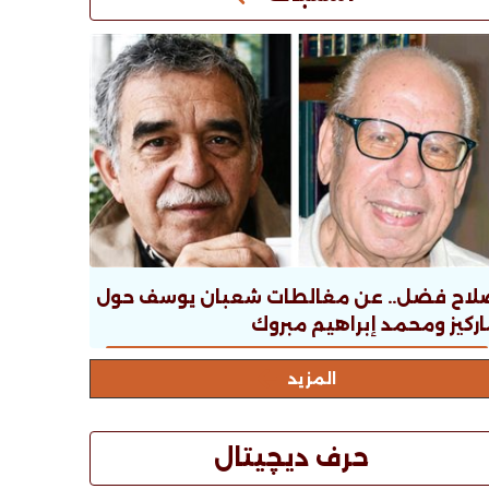
لاح فضل.. عن مغالطات شعبان يوسف حول
ركيز ومحمد إبراهيم مبروك
المزيد
حرف ديچيتال