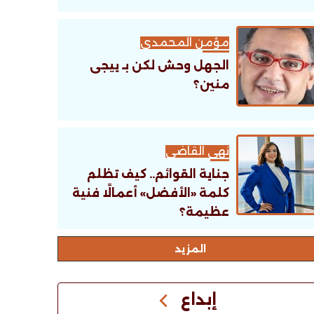
مؤمن المحمدى
الجهل وحش لكن بـ ييجى
منين؟
نهى القاضى
جناية القوائم.. كيف تظلم
كلمة «الأفضل» أعمالًا فنية
عظيمة؟
اﻟﻤﺰﻳﺪ
إبداع