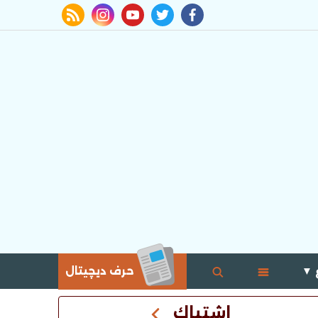
rss feed
instagram
youtube
twitter
facebook
 ▼
حرف ديچيتال
اشتباك