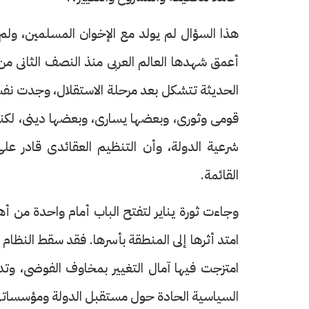
أعمق شهدها العالم العربى منذ النصف الثانى من 
حرف العدد 133
الحديثة تتشكل بعد مرحلة الاستقلال، وجدت نفس
قومى وثورى، وبعضها يسارى، وبعضها دينى، لكنها
شرعية الدولة، وأن التنظيم العقائدى قادر ع
القائمة.
وجاءت ثورة يناير لتفتح الباب أمام واحدة من أه
امتد أثرها إلى المنطقة بأسرها. فقد سقط النظام
امتزجت فيها آمال التغيير بمخاوف الفوضى، وت
السياسية الحادة حول مستقبل الدولة ومؤسساته