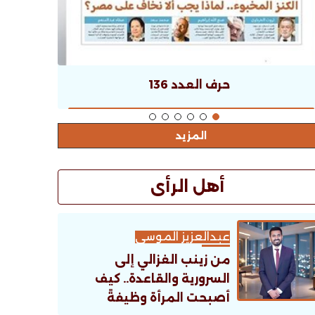
حرف العدد 136
المزيد
أهل الرأى
عبدالعزيز الموسى
من زينب الغزالي إلى
السرورية والقاعدة.. كيف
أصبحت المرأة وظيفةً