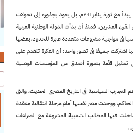
هذا السؤال لم يولد مع الإخوان المسلمين، ولم يبدأ مع ثورة يناير ٢٠١١م، بل يعود بجذوره إلى تحولات
القرن العشرين. فمنذ أن بدأت الدولة الوطنية العربية
حرف العدد 132
ها فى مواجهة مشروعات متعددة عابرة للحدود، بعضها
 اشتركت جميعًا فى تصور واحد: أن الفكرة تتقدم على
لى تمثيل الأمة بصورة أصدق من المؤسسات الوطنية
م التجارب السياسية فى التاريخ المصرى الحديث، والتى
 الحاكم، ووجدت مصر نفسها أمام مرحلة انتقالية معقدة
داخلت فيها المطالب الشعبية المشروعة مع الصراعات
ا.