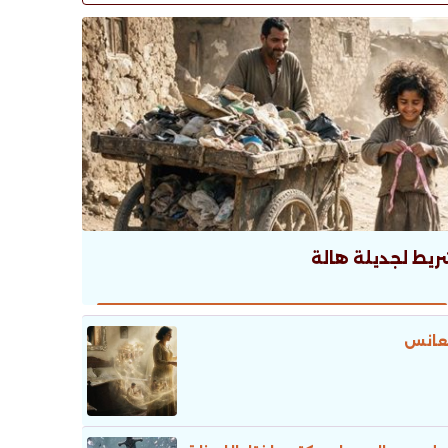
ريط لجديلة هالة
عانس