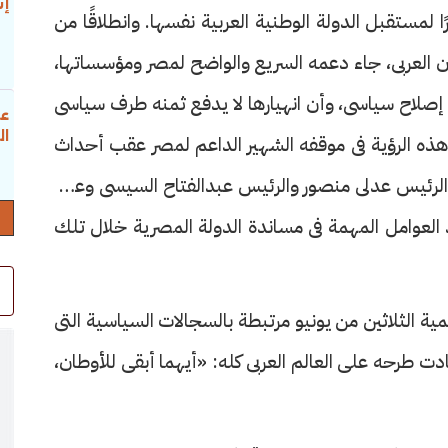
إس
ا لمستقبل الدولة الوطنية العربية نفسها. وانطلاقًا من
ازن العربى، جاء دعمه السريع والواضح لمصر ومؤسساتها،
إصلاح سياسى، وأن انهيارها لا يدفع ثمنه طرف سياسى
عب
ال
ن هذه الرؤية فى موقفه الشهير الداعم لمصر عقب أحداث
احقًا الرئيس عدلى منصور والرئيس عبدالفتاح السيسى وعدد
لعوامل المهمة فى مساندة الدولة المصرية خلال تلك
ة الثلاثين من يونيو مرتبطة بالسجالات السياسية التى
ادت طرحه على العالم العربى كله: «أيهما أبقى للأوطان،