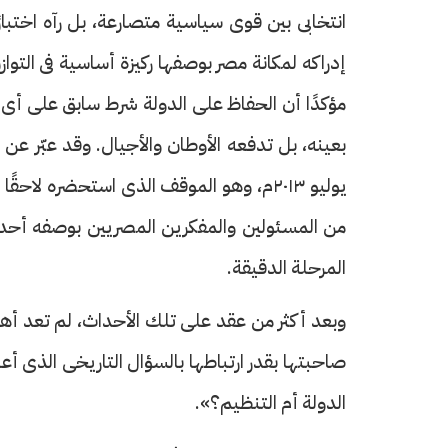
انتخابى بين قوى سياسية متصارعة، بل رآه اختبارً
إدراكه لمكانة مصر بوصفها ركيزة أساسية فى التو
مؤكدًا أن الحفاظ على الدولة شرط سابق على أى 
بعينه، بل تدفعه الأوطان والأجيال. وقد عبّر ع
يوليو ٢٠١٣م، وهو الموقف الذى استحضره ل
من المسئولين والمفكرين المصريين بوصفه أحد ا
المرحلة الدقيقة.
وبعد أكثر من عقد على تلك الأحداث، لم تعد أهمي
صاحبتها بقدر ارتباطها بالسؤال التاريخى الذى أع
الدولة أم التنظيم؟».