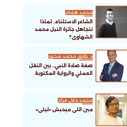
تنظيمية؟
محمد هشام
الشاعر الاستثناء.. لماذا
تتجاهل جائزة النيل محمد
الشهاوى؟
د. طارق محمد شحرور
صفة صلاة النبي.. بين النقل
العملي والرواية المكتوبة
محمد جلال فراج
مين اللى ميحبش «ليلى»