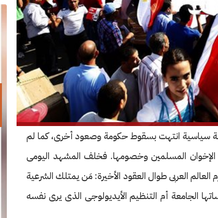
ثلاثين من يونيو ٢٠١٣م مجرد أزمة سياسية انتهت بسقوط حكومة وصعود أخرى، كما لم
لإخوان المسلمين وخصومها. فخلف المشهد اليومى
لعالم العربى طوال العقود الأخيرة: مَن يمتلك الشرعية
ساتها الجامعة أم التنظيم الأيديولوجى الذى يرى نفسه