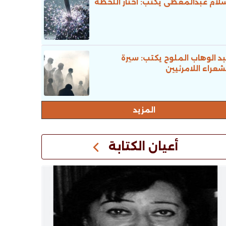
لام عبدالمعطى يكتب: اختار اللحظة
د الوهاب الملوح يكتب: سيرة
شعراء اللامرئيين
المزيد
أعيان الكتابة