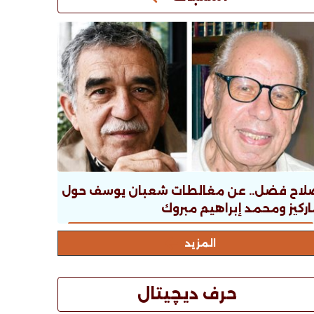
لاح فضل.. عن مغالطات شعبان يوسف حول
ركيز ومحمد إبراهيم مبروك
المزيد
حرف ديچيتال