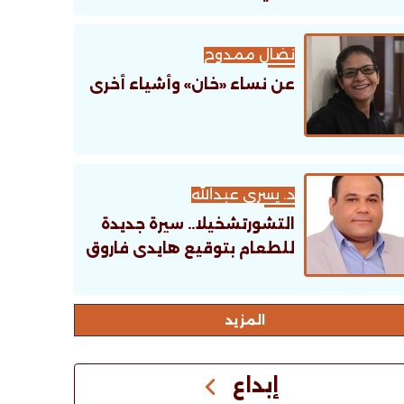
نضال ممدوح
عن نساء «خان» وأشياء أخرى
د. يسري عبدالله
التشورتشخيلا.. سيرة جديدة
للطعام بتوقيع هايدى فاروق
اﻟﻤﺰﻳﺪ
إبداع