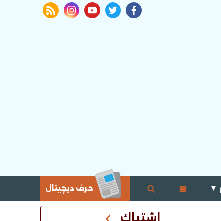
rss feed
instagram
youtube
twitter
facebook
 ▼
حرف ديچيتال
اشتباك