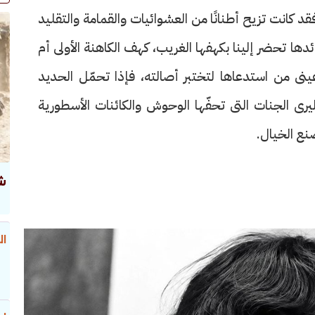
قد كانت تزيح أطنانًا من العشوائيات والقمامة والتقليد
ها تحضر إلينا بكهفها الغريب، كهف الكاهنة الأولى أم
ينى من استدعاها لتختبر أصالته، فإذا تحمّل الحديد
رى الجنات التى تحفّها الوحوش والكائنات الأسطورية
صنع الخيال.
ش
ال