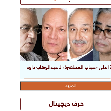
ًا على «حجاب المعاصرة» لـ عبدالوهاب داود
المزيد
حرف ديچيتال