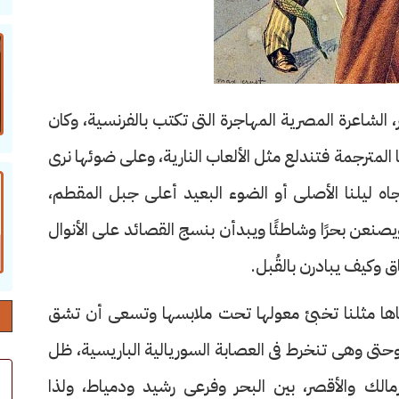
الشاعرة المصرية المهاجرة التى تكتب بالفرنسية، وكان
 المترجمة فتندلع مثل الألعاب النارية، وعلى ضوئها نرى
جاه ليلنا الأصلى أو الضوء البعيد أعلى جبل المقطم،
صنعن بحرًا وشاطئًا ويبدأن بنسج القصائد على الأنوال
 وكيف يبادرن بالقُبل.
ها مثلنا تخبئ معولها تحت ملابسها وتسعى أن تشق
 وحتى وهى تنخرط فى العصابة السوريالية الباريسية، ظل
زمالك والأقصر، بين البحر وفرعى رشيد ودمياط، ولذا