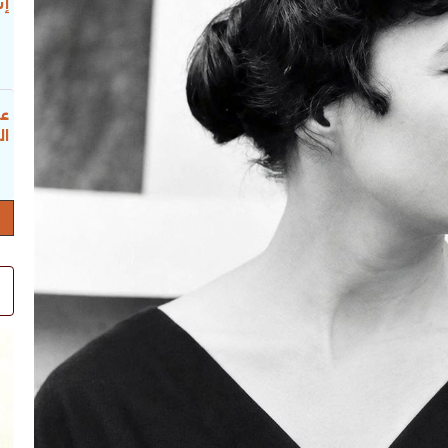
إس
عب
ال