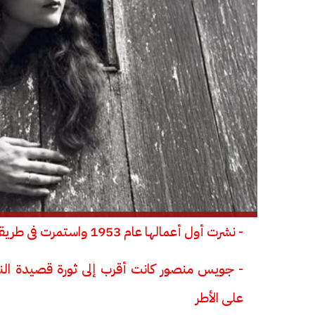
- نشرت أول أعمالها عام 1953 واستمرت فى طريقها الصدامى مع القديم البالى حتى وفاتها فى 1986
- جويس منصور كانت أقرب إلى ثورة قصيدة النث
على الأطر