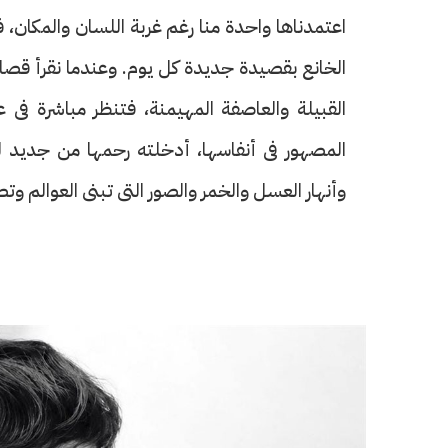
اعتمدناها واحدة منا رغم غربة اللسان والمكان، ف
الخانع بقصيدة جديدة كل يوم. وعندما نقرأ قصائد
القبيلة والعاصفة المهيمنة، فتنظر مباشرة فى ع
المصهور فى أنفاسها، أدخلته رحمها من جديد لي
وأنهار العسل والخمر والصور التى تبنى العوالم وت