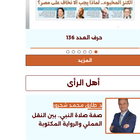
حرف العدد 136
المزيد
أهل الرأى
د. طارق محمد شحرور
صفة صلاة النبي.. بين النقل
العملي والرواية المكتوبة