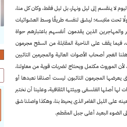
ليوم لا ينقسم إلى ليل ونهار، بل ليل فقط، وكان كل منا،
ًا تحت ملابسه؛ ليشق لنفسه طريقًا وسط العشوائيات
المهاجرين الذين يقدمون أنفسهم باعتبارهم حواة
حرف العدد 132
، فيما يقف على الناحية المقابلة من السفح مجرمون
لنا الغجر أصحاب الأصوات العالية والمجرمين التائبين
 لأن الموروث مكتمل ويحتاج لضربات قوية من معاولنا،
ى يعرضها المجرمون التائبون ليست أصنامًا نعبدها أو
ات لها أصلها الفلسفى وبيئتها الثقافية، وعلينا أن نختبر
نه على الليل الغامر الذى يحيط بنا، وهكذا واصلنا شق
إلى الضوء البعيد أعلى جبل المقطم.