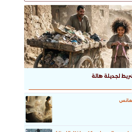
ريط لجديلة هالة
عانس