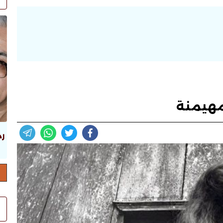
مهيمنة
رد