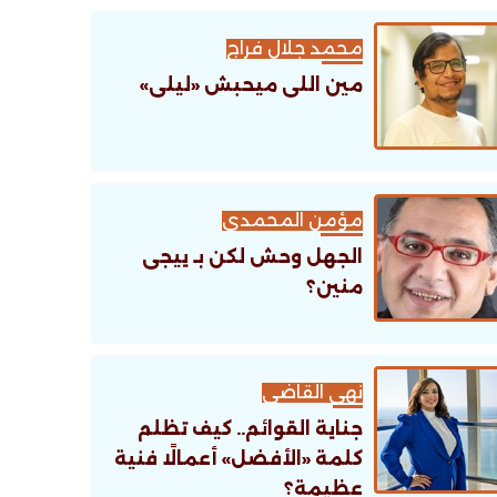
محمد جلال فراج
مين اللى ميحبش «ليلى»
مؤمن المحمدى
الجهل وحش لكن بـ ييجى
منين؟
نهى القاضى
جناية القوائم.. كيف تظلم
كلمة «الأفضل» أعمالًا فنية
عظيمة؟