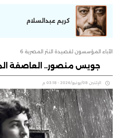
كريم عبدالسلام
الآباء المؤسسون لقصيدة النثر المصرية 6
جويس منصور.. العاصفة ال
الإثنين 08/يونيو/2026 - 03:18 م