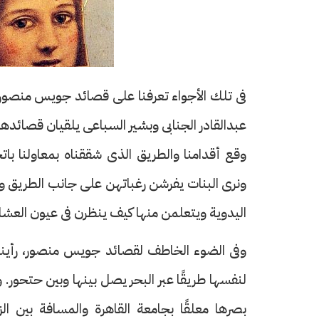
فى تلك الأجواء تعرفنا على قصائد جويس منصور، 
عبدالقادر الجنابى وبشير السباعى يلقيان قصائدها
وقع أقدامنا والطريق الذى شققناه بمعاولنا بات
ونرى البنات يفرشن رغباتهن على جانب الطريق وي
اليدوية ويتعلمن منها كيف ينظرن فى عيون العشاق
وفى الضوء الخاطف لقصائد جويس منصور، رأينا
لنفسها طريقًا عبر البحر يصل بينها وبين حتحور.
بصرها معلقًا بجامعة القاهرة والمسافة بين ال