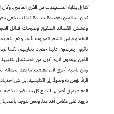
كنا فى بداية التسعينيات من القرن الماضى، وكان ا
نحن الحالمين بقصيدة جديدة تمثلنا، يخفى معول
وعشش القصائد الصفيح وصيحات قبائل الغجر و
حرف العدد 133
اللغة وحراس الشعر الموروث بألف ولام التعريف
تائبون يعرضون علينا حصاد تجاربهم، لكننا تجاه
الذين يزعمون أنهم آتون من المستقبل لتنبيهنا،
ومن ناحية أخرى لأن مفاهيم ما بعد الحداثة الت
قرآنًا نؤمن به وصولًا إلى الكليشيه، بل هى اجتهاد
المفاهيم فى أصولها ليخرج كل منا بضوء يخصه يعي
دروبنا على مقاس أقدامنا، ونحن نتوجه بأبصارنا 