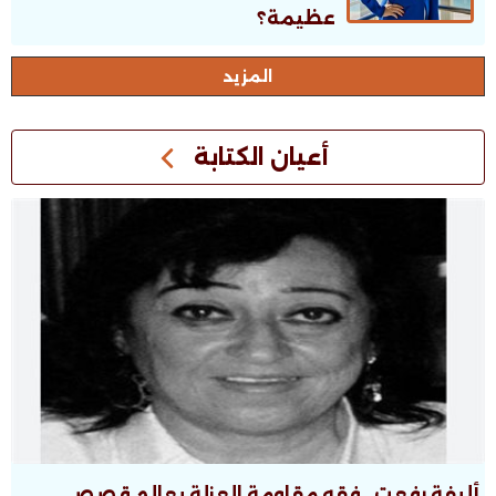
عظيمة؟
اﻟﻤﺰﻳﺪ
أعيان الكتابة
أليفة رفعت.. فقه مقاومة العزلة بعالم قصصى