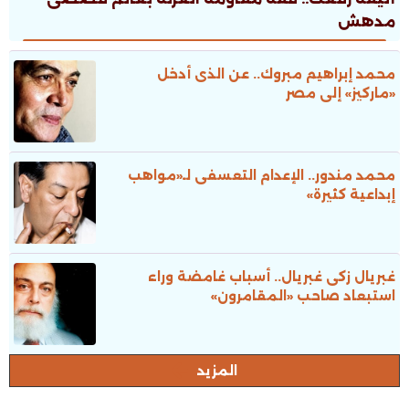
مدهش
محمد إبراهيم مبروك.. عن الذى أدخل
«ماركيز» إلى مصر
محمد مندور.. الإعدام التعسفى لـ«مواهب
إبداعية كثيرة»
غبريال زكى غبريال.. أسباب غامضة وراء
استبعاد صاحب «المقامرون»
المزيد