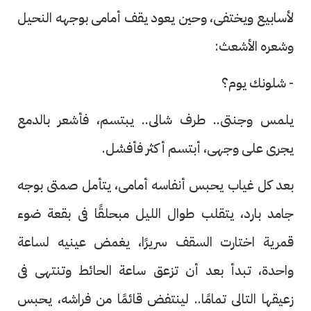
لأسابيع ويختفى، وحين يعود يقف أمامى بوجهه النحيل
وشعره الأشعث:
- شلونك يوم؟
يلمس وجنتى.. طرف شالى.. يبتسم، فأشعر بالدمع
يجرى على وجهى، أبتسم أكثر فأفشل.
بعد كل غياب يحبس أنفاسه أمامى، يتأمل صمتى بوجه
جامد بارد، يتقلب طوال الليل مبحلقًا فى بقعة ضوء
قمرية اختارت السقف سريرًا، يغمض عينيه لساعة
واحدة، تبدأ بعد أن تزعق ساعة الحائط وتنتهى فى
زعيقها التالى تمامًا.. لينتفض قائمًا من فراشه، يحبس