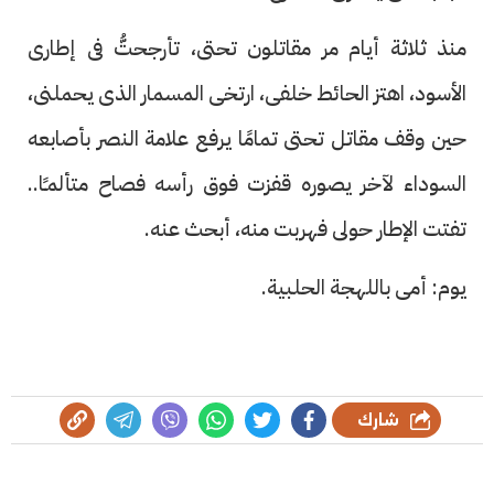
منذ ثلاثة أيام مر مقاتلون تحتى، تأرجحتُّ فى إطارى
الأسود، اهتز الحائط خلفى، ارتخى المسمار الذى يحملنى،
حين وقف مقاتل تحتى تمامًا يرفع علامة النصر بأصابعه
السوداء لآخر يصوره قفزت فوق رأسه فصاح متألمـًا..
تفتت الإطار حولى فهربت منه، أبحث عنه.
يوم: أمى باللهجة الحلبية.
شارك