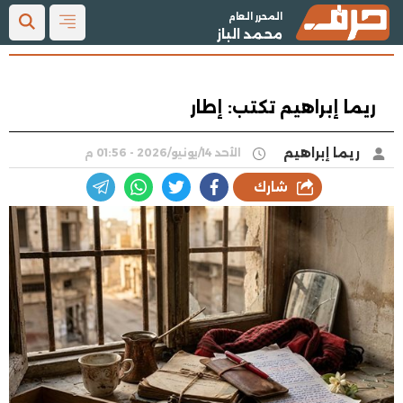
المحرر العام
محمد الباز
ريما إبراهيم تكتب: إطار
ريما إبراهيم
الأحد 14/يونيو/2026 - 01:56 م
شارك