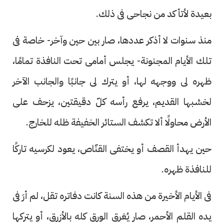
بعيدة لأتأكد من نجاحى فى ذلك.
منذ سنوات لا أذكر عددها، صار بين حين وآخر- خاصة فى
تلك الأيام المجنونة- يجلس أمامى تحت النافذة تمامًا،
ظهره لى ووجهه لها، أو يترك لى جانبًا والجانب الآخر
لخشبها القديم، يرفع رأسه كلّ دقيقتين، يزحف على
الأرض محاولًا ألا تكشف الستائر الخفيفة ظله للخارج.
حين يهدأ القصف أو يختفى القنّاص، يعود لكرسيه تاركًا
للنافذة ظهره.
فى الأيام الأخيرة من هذه السنة كانت دفاتره تقل، لم أرَ فى
يده القلم الأحمر، صار يُغرق الورق كله بالأزرق، أو يتركها