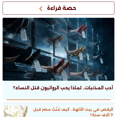
حصة قراءة
أدب المذنبات.. لماذا يحب الروائيون قتل النساء؟
الرقص فى بيت الآلهة.. كيف غَنَّتْ مصر قبل
7 آلاف سنة؟