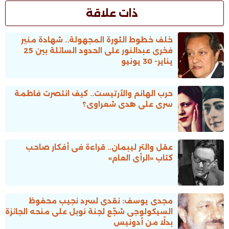
ذات علاقة
خلف خطوط الثورة المجهولة.. شهادة منير
فخرى عبدالنور على الحدود السائلة بين 25
يناير- 30 يونيو
حرب الهانم والأرتيست.. كيف انتصرت فاطمة
سرى على هدى شعراوى؟
عقل والتر ليبمان.. قراءة فى أفكار صاحب
كتاب «الرأى العام»
مجدى يوسف: نقدى لسرد نجيب محفوظ
السيكولوجى شجّع لجنة نوبل على منحه الجائزة
بدلًا من أدونيس