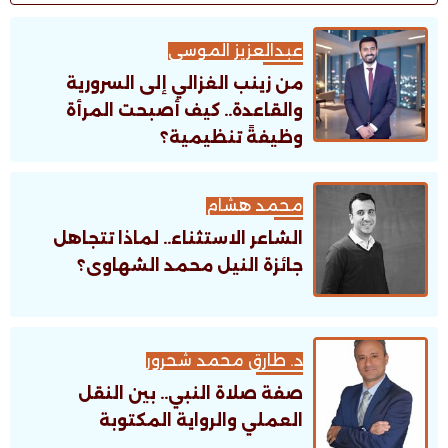
عبدالعزيز الموسى
من زينب الغزالي إلى السرورية
والقاعدة.. كيف أصبحت المرأة
وظيفةً تنظيمية؟
محمد هشام
الشاعر الاستثناء.. لماذا تتجاهل
جائزة النيل محمد الشهاوى؟
د. طارق محمد شحرور
صفة صلاة النبي.. بين النقل
العملي والرواية المكتوبة