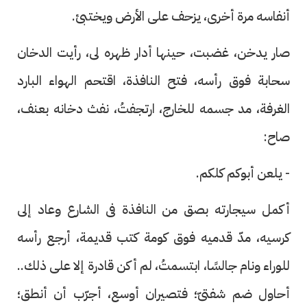
أنفاسه مرة أخرى، يزحف على الأرض ويختبئ.
صار يدخن، غضبت، حينها أدار ظهره لى، رأيت الدخان
سحابة فوق رأسه، فتح النافذة، اقتحم الهواء البارد
الغرفة، مد جسمه للخارج، ارتجفتُ، نفث دخانه بعنف،
صاح:
- يلعن أبوكم كلكم.
أكمل سيجارته بصق من النافذة فى الشارع وعاد إلى
كرسيه، مدّ قدميه فوق كومة كتب قديمة، أرجع رأسه
للوراء ونام جالسًا، ابتسمتُ، لم أكن قادرة إلا على ذلك..
أحاول ضم شفتىّ؛ فتصيران أوسع، أجرّب أن أنطق؛