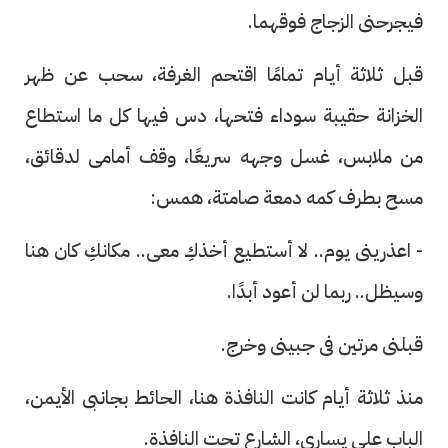
فيجرحنى الزجاج فوقهما.
قبل ثلاثة أيام تمامًا اقتحم الغرفة، سحب عن ظهر
الخزانة حقيبة سوداء فتحها، دس فيها كل ما استطاع
من ملابس، غسل وجهه سريعًا، وقف أمامى لدقائق،
مسح بطرف كمه دمعة صامتة، همس:
- اعذرينى يوم.. لا أستطيع أخذكِ معى.. مكانكِ كان هنا
وسيظل.. ربما لن أعود أبدًا.
قبلنى مرتين فى جبينى وخرج.
منذ ثلاثة أيام كانت النافذة هنا، الحائط بجانبى الأيمن،
الباب على يسارى، الشارع تحت النافذة.