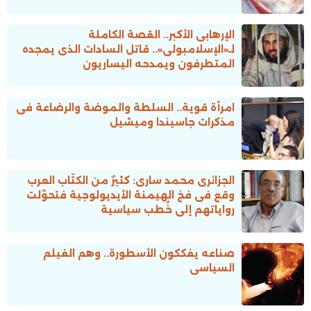
الإرهابى الأكبر.. القصة الكاملة
لـ«الإسلامبولى».. قاتل السادات الذى يمجده
المتطرفون ويمدحه اليساريون
امرأة قوية.. السلطة والموضة والرضاعة فى
مذكرات جاسيندا وميشيل
الجزائرى محمد سارى: كثيرٌ من الكتّاب العرب
وقع فى فخ الهيمنة الأيديولوجية فتحوّلت
رواياتهم إلى خُطب سياسية
صناعه يفككون الأسطورة.. وهم الفيلم
السياسى