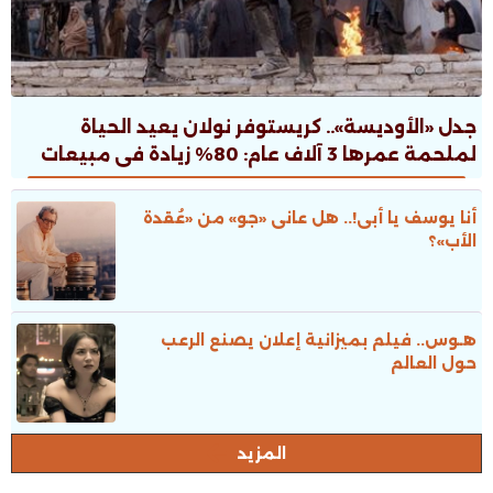
جدل «الأوديسة».. كريستوفر نولان يعيد الحياة
لملحمة عمرها 3 آلاف عام: 80% زيادة فى مبيعات
الطبعات.. ونقاش ثقافى صاخب
أنا يوسف يا أبى!.. هل عانى «جو» من «عُقدة
الأب»؟
هـوس.. فيلم بميزانية إعلان يصنع الرعب
حول العالم
المزيد