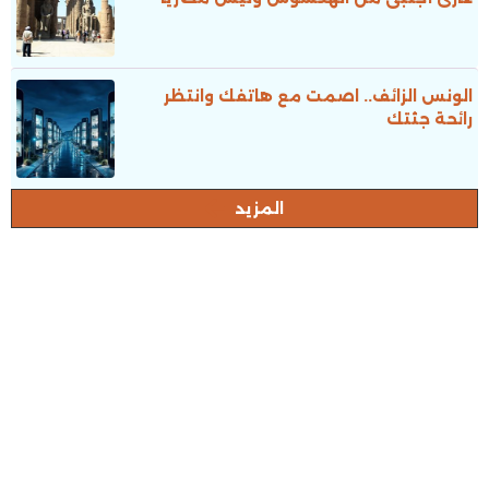
الونس الزائف.. اصمت مع هاتفك وانتظر
رائحة جثتك
المزيد