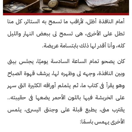
أمام النافذة أظل، لأراقب ما تسمح به الستائر، كل منا
تطل على الأخرى، هى تسمح لى ببعض النهار والليل
كله، وأنا أقدر لها ذلك بابتسامة عريضة.
كان يصحو تمام الساعة السادسة يوميًا، يجلس بينى
وبين النافذة، وجهه لى وظهره لها، يرشف قهوة الصباح
وهو يقرأ فى كتاب ما، ثم يلملم أوراقه الكثيرة التى سهر
على الخربشة فيها باللون الأحمر يضعها فى حقيبته..
يقترب منى، يطبع قبلة على وجنتى اليسرى، يلمس
الأخرى يهمس باسمًا: