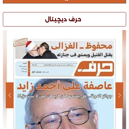
حرف ديچيتال