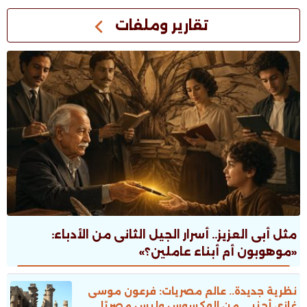
تقارير وملفات
مثل أبى العزيز.. أسرار الجيل الثانى من الأدباء:
«موهوبون أم أبناء عاملين؟»
نظرية جديدة.. عالم مصريات: فرعون موسى
غازى أجنبى من الهكسوس وليس مصريًا