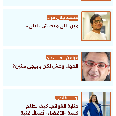
محمد جلال فراج
مين اللى ميحبش «ليلى»
مؤمن المحمدى
الجهل وحش لكن بـ ييجى منين؟
نهى القاضى
جناية القوائم.. كيف تظلم
كلمة «الأفضل» أعمالًا فنية