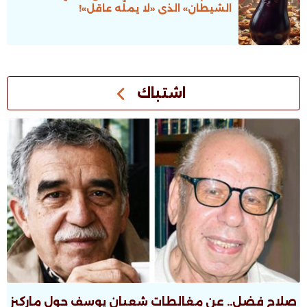
الشيطان» الذى «لا يملّه عاقل»!
اشتباك
صلاح فضل.. عن مغالطات شعبان يوسف حول ماركيز