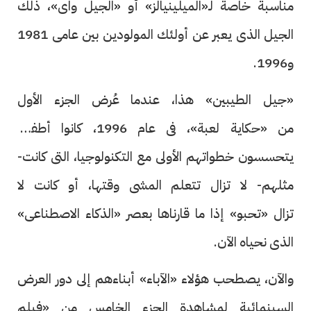
مناسبة خاصة لـ«الميلينيالز» أو «الجيل واى»، ذلك
الجيل الذى يعبر عن أولئك المولودين بين عامى 1981
و1996.
«جيل الطيبين» هذا، عندما عُرض الجزء الأول
من «حكاية لعبة»، فى عام 1996، كانوا أطفالًا،
يتحسسون خطواتهم الأولى مع التكنولوجيا، التى كانت-
مثلهم- لا تزال تتعلم المشى وقتها، أو كانت لا
تزال «تحبو» إذا ما قارناها بعصر «الذكاء الاصطناعى»
الذى نحياه الآن.
والآن، يصطحب هؤلاء «الآباء» أبناءهم إلى دور العرض
السينمائية لمشاهدة الجزء الخامس من «فيلم