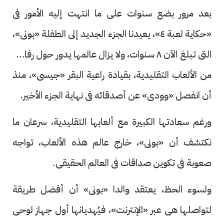
بعد مرور بضع سنوات على ما انتهت إليه الأمور فى
«حكاية لعبة ٤»، يعيدنا الجزء الجديد إلى الطفلة «بونى»،
التى تبلغ الآن ٨ سنوات، ولا يزال عالمها يدور حول رفاقها
من الألعاب التقليدية، بقيادة راعية البقر «جيسى»، منذ
أن انفصل «وودى» عن أصدقائه فى نهاية الجزء الأخير.
ورغم سعادتها الكبيرة مع ألعابها التقليدية، سرعان ما
نكتشف أن «بونى»، خارج عالم هذه الألعاب، تواجه
صعوبة فى تكوين صداقات فى العالم الحقيقى.
ولسوء الحظ، يعتقد والدا «بونى» أن أفضل طريقة
لتواصلها هى عبر «الإنترنت»، فيُهديانها أول جهاز لوحى