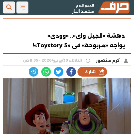
المحرر العام
محمد الباز
دهشة «الجيل واى».. «وودى»
يواجه «مربوحة» فى «Toystory 5»!
كرم منصور
الثلاثاء 30/يونيو/2026 - 11:35 ص
شارك