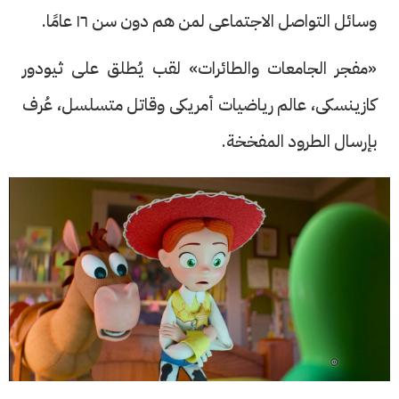
وسائل التواصل الاجتماعى لمن هم دون سن ١٦ عامًا.
«مفجر الجامعات والطائرات» لقب يُطلق على ثيودور
كازينسكى، عالم رياضيات أمريكى وقاتل متسلسل، عُرف
بإرسال الطرود المفخخة.