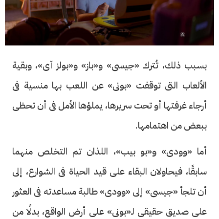
بسبب ذلك، تُترك «جيسى» و«باز» و«بولز آى»، وبقية
الألعاب التى توقفت «بونى» عن اللعب بها منسية فى
أرجاء غرفتها أو تحت سريرها، يملؤها الأمل فى أن تحظى
ببعض من اهتمامها.
أما «وودى» و«بو بيب»، اللذان تم التخلص منهما
سابقًا، فيحاولان البقاء على قيد الحياة فى الشوارع، إلى
أن تلجأ «جيسى» إلى «وودى» طالبة مساعدته فى العثور
على صديق حقيقى لـ«بونى» على أرض الواقع، بدلًا من