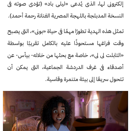
إلكترونى لها، الذى يُدعى «ليلى باد» (تؤدى صوته فى
النسخة المدبلجة باللهجة المصرية الفنانة رحمة أحمد).
تمثل هذه الهدية تطورًا مهمًا فى حياة «بونى»، التى يصبح
وقت فراغها مستحوذًا عليه بالكامل تقريبًا بواسطة
«التابلت لى لى»، خاصة مع بحثها من خلاله- بيأس- عن
أصدقاء فى غرف الدردشة الجماعية، التى يمكن أن
تتحول سريعًا إلى بيئة متنمرة وقاسية.