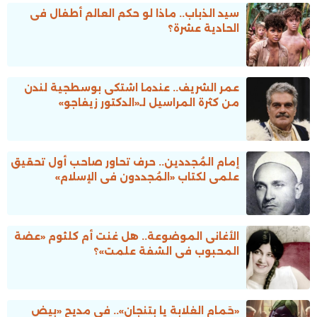
سيد الذباب.. ماذا لو حكم العالم أطفال فى
الحادية عشرة؟
عمر الشريف.. عندما اشتكى بوسطجية لندن
من كثرة المراسيل لـ«الدكتور زيفاجو»
إمام المُجددين.. حرف تحاور صاحب أول تحقيق
علمى لكتاب «المُجددون فى الإسلام»
الأغانى الموضوعة.. هل غنت أم كلثوم «عضة
المحبوب فى الشفة علمت»؟
«حَمام الغلابة يا بتنجان».. فى مديح «بيض