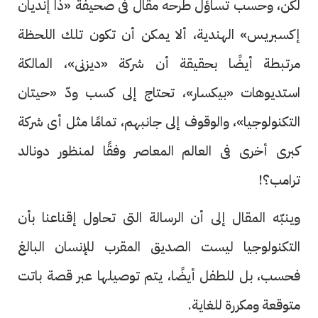
لكن، وحسب تساؤل طرحه مقال فى صحيفة «ذا إنديان
إكسبريس» الهندية، ألا يمكن أن تكون تلك اللحظة
مرتبطة أيضًا بحقيقة أن شركة «ديزنى»، المالكة
استديوهات «بيكسار»، تحتاج إلى كسب ودّ «حيتان
التكنولوجيا»، والوقوف إلى جانبهم، تمامًا مثل أى شركة
كبرى أخرى فى العالم المعاصر وفقًا لمنظور دونالد
ترامب؟!
وينبّه المقال إلى أن الرسالة التى تحاول إقناعنا بأن
التكنولوجيا ليست الصديق المقرب للإنسان البالغ
فحسب، بل للطفل أيضًا، يتم توصيلها عبر قصة باتت
متوقعة ومكررة للغاية.