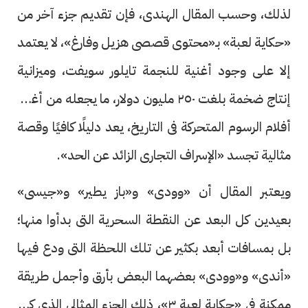
لذلك، وحسب المقال الهندى، فإن تقديم جزء آخر من
«حكاية لعبة» بـ«محتوى قصصى هزيل وفارغ»، لا يعتمد
إلا على وجود أغنية للنجمة تايلور سويفت، وميزانية
إنتاج ضخمة بلغت ٢٥٠ مليون دولار، ما يجعله من أغلى
أفلام الرسوم المتحركة فى التاريخ، يعد دليلًا كافيًا وقصة
مثالية تجسد «الإسراف التجارى الزائد عن الحد».
ويعتبر المقال أن «وودى» و«باز يطير» و«جيسى»
بعيدين كل البعد عن النقطة السحرية التى بدأوا منها؛
بل بمسافات أبعد بكثير عن تلك اللحظة التى ودع فيها
«أندى» و«وودى» بعضهما البعض بأرق وأجمل طريقة
ممكنة فى «حكاية لعبة ٣»، ذلك الجزء المثالى الذى كان