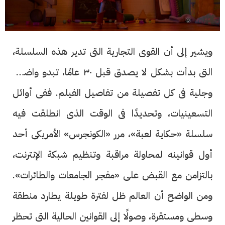
ويشير إلى أن القوى التجارية التى تدير هذه السلسلة،
التى بدأت بشكل لا يصدق قبل ٣٠ عامًا، تبدو واضحة
وجلية فى كل تفصيلة من تفاصيل الفيلم. ففى أوائل
التسعينيات، وتحديدًا فى الوقت الذى انطلقت فيه
سلسلة «حكاية لعبة»، مرر «الكونجرس» الأمريكى أحد
أول قوانينه لمحاولة مراقبة وتنظيم شبكة الإنترنت،
بالتزامن مع القبض على «مفجر الجامعات والطائرات».
ومن الواضح أن العالم ظل لفترة طويلة يطارد منطقة
وسطى ومستقرة، وصولًا إلى القوانين الحالية التى تحظر