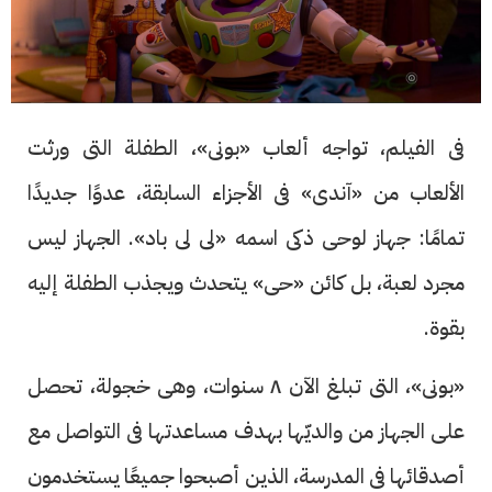
فى الفيلم، تواجه ألعاب «بونى»، الطفلة التى ورثت
الألعاب من «آندى» فى الأجزاء السابقة، عدوًا جديدًا
تمامًا: جهاز لوحى ذكى اسمه «لى لى باد». الجهاز ليس
مجرد لعبة، بل كائن «حى» يتحدث ويجذب الطفلة إليه
بقوة.
«بونى»، التى تبلغ الآن ٨ سنوات، وهى خجولة، تحصل
على الجهاز من والديّها بهدف مساعدتها فى التواصل مع
أصدقائها فى المدرسة، الذين أصبحوا جميعًا يستخدمون