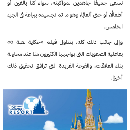
نسعى جميعًا جاهدين لمواكبته، سواء كنا بالغين أو
أطفالًا، أو حتى ألعابًا، وهو ما تم تجسيده ببراعة فى الجزء
الخامس.
وإلى جانب ذلك كله، يتناول فيلم «حكاية لعبة ٥»
بفاعلية الصعوبات التى يواجهها الكثيرون منا عند محاولة
بناء العلاقات، والفرحة الفريدة التى ترافق تحقيق ذلك
أخيرًا.