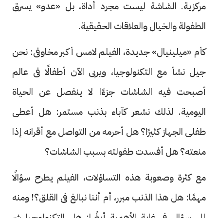
مركزية. الشاشة ليست مجرد أداة، بل «عدو» يسرق
الطفولة والخيال والعلاقات الحقيقية.
كأم «ميلينيال» جديدة، الفيلم لامس أكبر مخاوفى: نحن
جيل نشأ مع التكنولوجيا، ويربى الآن أطفالًا فى عالم
أصبحت فيه الشاشات جزءًا لا ينفصل عن الحياة
اليومية. لذلك نشعر كآباء بذنب مستمر: هل أعطى
طفلى الجهاز كثيرًا؟ هل أحرمه من التواصل مع أقرانه إذا
منعته؟ هل أفسدت طفولته بسبب الشاشات؟
مع كثرة وصعوبة هذه التساؤلات، الفيلم يطرح سؤالًا
مهمًا: هل هذا الذنب مبرر، أم أننا نبالغ فى القلق؟! ومنه
إلى سؤال فى غاية الأهمية أيضًا: هل التكنولوجيا شر