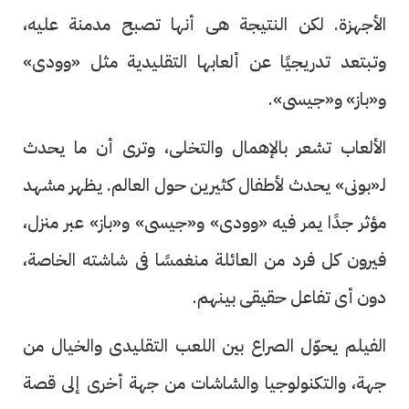
الأجهزة. لكن النتيجة هى أنها تصبح مدمنة عليه،
وتبتعد تدريجيًا عن ألعابها التقليدية مثل «وودى»
و«باز» و«جيسى».
الألعاب تشعر بالإهمال والتخلى، وترى أن ما يحدث
لـ«بونى» يحدث لأطفال كثيرين حول العالم. يظهر مشهد
مؤثر جدًا يمر فيه «وودى» و«جيسى» و«باز» عبر منزل،
فيرون كل فرد من العائلة منغمسًا فى شاشته الخاصة،
دون أى تفاعل حقيقى بينهم.
الفيلم يحوّل الصراع بين اللعب التقليدى والخيال من
جهة، والتكنولوجيا والشاشات من جهة أخرى إلى قصة