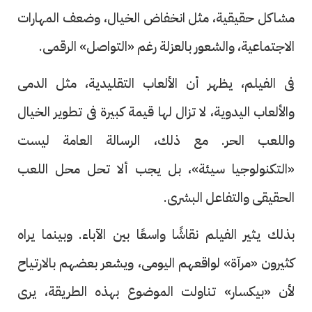
مشاكل حقيقية، مثل انخفاض الخيال، وضعف المهارات
الاجتماعية، والشعور بالعزلة رغم «التواصل» الرقمى.
فى الفيلم، يظهر أن الألعاب التقليدية، مثل الدمى
والألعاب اليدوية، لا تزال لها قيمة كبيرة فى تطوير الخيال
واللعب الحر. مع ذلك، الرسالة العامة ليست
«التكنولوجيا سيئة»، بل يجب ألا تحل محل اللعب
الحقيقى والتفاعل البشرى.
بذلك يثير الفيلم نقاشًا واسعًا بين الآباء. وبينما يراه
كثيرون «مرآة» لواقعهم اليومى، ويشعر بعضهم بالارتياح
لأن «بيكسار» تناولت الموضوع بهذه الطريقة، يرى