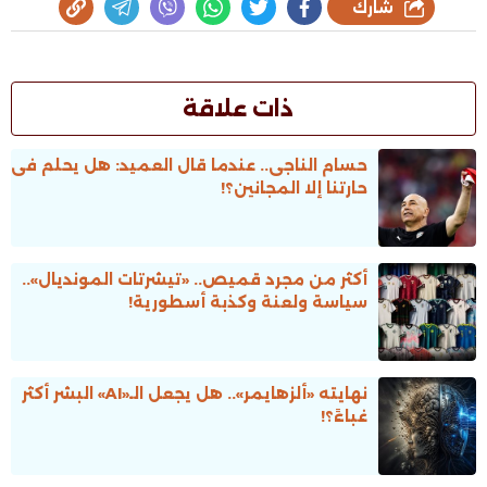
شارك
ذات علاقة
حسام الناجى.. عندما قال العميد: هل يحلم فى
حارتنا إلا المجانين؟!
أكثر من مجرد قميص.. «تيشرتات المونديال»..
سياسة ولعنة وكذبة أسطورية!
نهايته «ألزهايمر».. هل يجعل الـ«AI» البشر أكثر
غباءً؟!