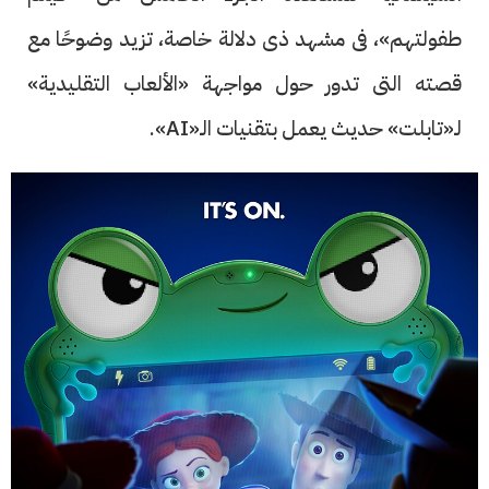
طفولتهم»، فى مشهد ذى دلالة خاصة، تزيد وضوحًا مع
قصته التى تدور حول مواجهة «الألعاب التقليدية»
لـ«تابلت» حديث يعمل بتقنيات الـ«AI».