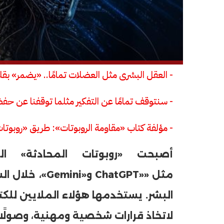
- العقل البشرى مثل العضلات تمامًا.. «يضمر» بقل
- سنتوقف تمامًا عن التفكير مثلما توقفنا عن حفظ
- مؤلفة كتاب «مقاومة الروبوتات»: طريق «روبوتات
أصبحت «روبوتات المحادثة» ال
مثل ««ChatGPT و
البشر. يستخدمها هؤلاء الملايين للكتا
لاتخاذ قرارات شخصية ومهنية، وصولً