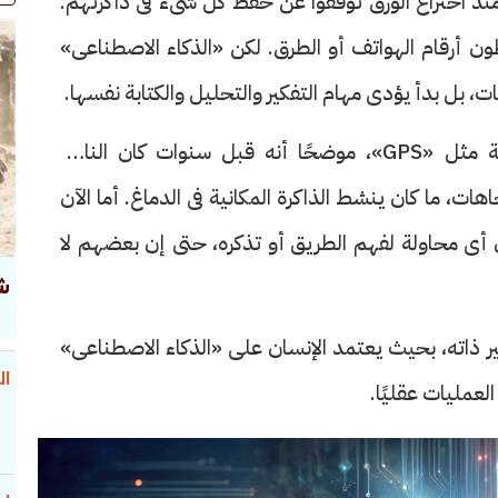
 منذ اختراع الورق توقفوا عن حفظ كل شىء فى ذاكرتهم.
ن أرقام الهواتف أو الطرق. لكن «الذكاء الاصطناعى»
ات، بل بدأ يؤدى مهام التفكير والتحليل والكتابة نفسها.
المقال يضرب مثالًا باستخدام تطبيقات الملاحة مثل «GPS»، موضحًا أنه قبل سنوات كان الناس
ات، ما كان ينشط الذاكرة المكانية فى الدماغ. أما الآن
 أى محاولة لفهم الطريق أو تذكره، حتى إن بعضهم لا
ش
 ذاته، بحيث يعتمد الإنسان على «الذكاء الاصطناعى»
ال
العمليات عقليًا.