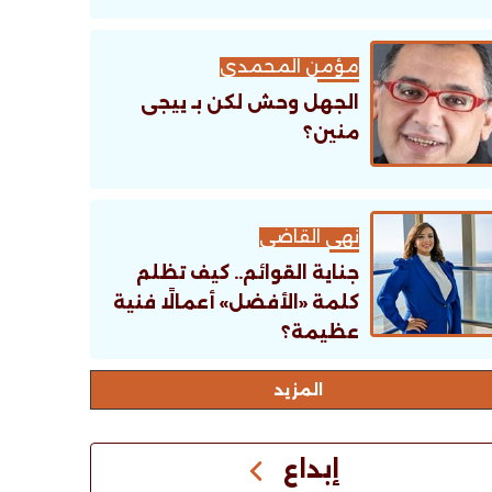
مؤمن المحمدى
الجهل وحش لكن بـ ييجى
منين؟
نهى القاضى
جناية القوائم.. كيف تظلم
كلمة «الأفضل» أعمالًا فنية
عظيمة؟
اﻟﻤﺰﻳﺪ
إبداع