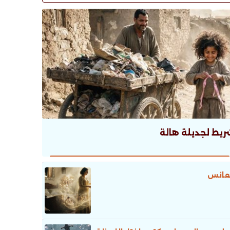
ريط لجديلة هالة
عانس