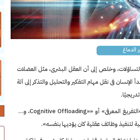
لتساؤلات، وخلص إلى أن العقل البشرى، مثل العضلات
 الإنسان فى نقل مهام التفكير والتحليل والتذكر إلى آلة
دريجيًا.
ويشير المقال إلى مفهوم يسميه علماء النفس «التفريغ المعرفى» أو ««Cognitive Offloading، وهو
 لتنفيذ وظائف عقلية كان يؤديها بنفسه».