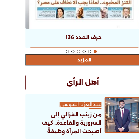
حرف العدد 136
المزيد
أهل الرأى
عبدالعزيز الموسى
من زينب الغزالي إلى
السرورية والقاعدة.. كيف
أصبحت المرأة وظيفةً