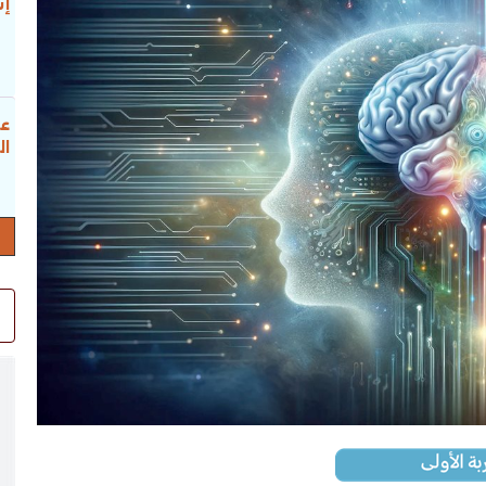
إس
عب
ال