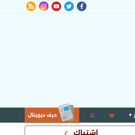
rss feed
instagram
youtube
twitter
facebook
 ▼
حرف ديچيتال
اشتباك