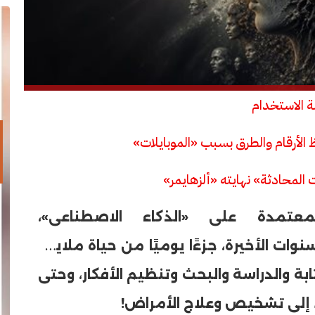
ة الاستخدام
 الأرقام والطرق بسبب «الموبايلات»
 المحادثة» نهايته «ألزهايمر»
معتمدة على «الذكاء الاصطناعى»،
«Gemini»، خلال السنوات الأخيرة، جزءًا يوميًا من حياة ملايين
بة والدراسة والبحث وتنظيم الأفكار، وحتى
ا إلى تشخيص وعلاج الأمراض!