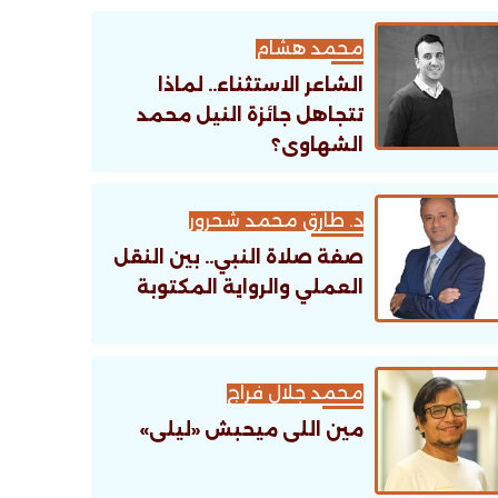
تنظيمية؟
محمد هشام
الشاعر الاستثناء.. لماذا
تتجاهل جائزة النيل محمد
الشهاوى؟
د. طارق محمد شحرور
صفة صلاة النبي.. بين النقل
العملي والرواية المكتوبة
محمد جلال فراج
مين اللى ميحبش «ليلى»