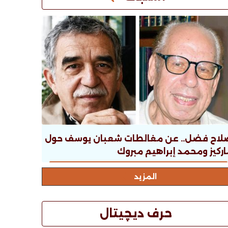
لاح فضل.. عن مغالطات شعبان يوسف حول
ركيز ومحمد إبراهيم مبروك
المزيد
حرف ديچيتال