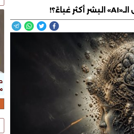
غباءً؟!
ص
ما