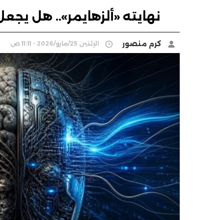
نهايته «ألزهايمر».. هل يجعل الـ«AI» البشر أكثر 
كرم منصور
الإثنين 25/مايو/2026 - 11:11 ص