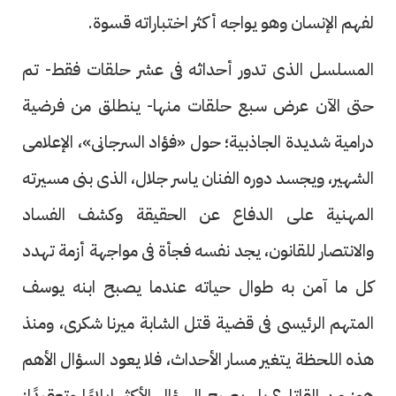
لفهم الإنسان وهو يواجه أكثر اختباراته قسوة.
المسلسل الذى تدور أحداثه فى عشر حلقات فقط- تم
حتى الآن عرض سبع حلقات منها- ينطلق من فرضية
درامية شديدة الجاذبية؛ حول «فؤاد السرجانى»، الإعلامى
الشهير، ويجسد دوره الفنان ياسر جلال، الذى بنى مسيرته
المهنية على الدفاع عن الحقيقة وكشف الفساد
والانتصار للقانون، يجد نفسه فجأة فى مواجهة أزمة تهدد
كل ما آمن به طوال حياته عندما يصبح ابنه يوسف
المتهم الرئيسى فى قضية قتل الشابة ميرنا شكرى، ومنذ
هذه اللحظة يتغير مسار الأحداث، فلا يعود السؤال الأهم
هو: من القاتل؟ بل يصبح السؤال الأكثر إيلامًا وتعقيدًا: