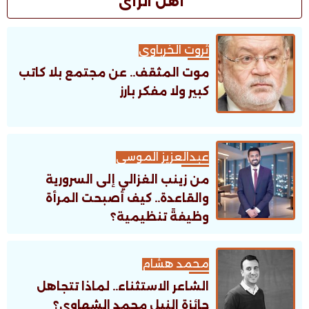
أهل الرأى
ثروت الخرباوى
موت المثقف.. عن مجتمع بلا كاتب
كبير ولا مفكر بارز
عبدالعزيز الموسى
من زينب الغزالي إلى السرورية
والقاعدة.. كيف أصبحت المرأة
وظيفةً تنظيمية؟
محمد هشام
الشاعر الاستثناء.. لماذا تتجاهل
جائزة النيل محمد الشهاوى؟