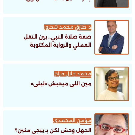
د. طارق محمد شحرور
صفة صلاة النبي.. بين النقل
العملي والرواية المكتوبة
محمد جلال فراج
مين اللى ميحبش «ليلى»
مؤمن المحمدى
الجهل وحش لكن بـ ييجى منين؟