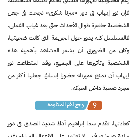
رغم محدودية ظهورها النسبى بحكم طبيعة الشخصية،
فإن نور إيهاب فى دور «ميرنا شكرى» نجحت فى جعل
الشخصية حاضرة طوال الأحداث حتى بعد غيابها الفعلى،
فالمسلسل كله يدور حول الجريمة التى كانت ضحيتها،
وكان من الضرورى أن يشعر المشاهد بأهمية هذه
الشخصية وتأثيرها على الجميع، وقد استطاعت نور
إيهاب أن تمنح «ميرنا» حضورًا إنسانيًا جعلها أكثر من
مجرد ضحية داخل الحبكة.
كعادتها، تقدم سما إبراهيم أداءً شديد الصدق فى دور
والدة «ميرنا»، فهى لا تعتمد على الانفعال المباشر بقدر