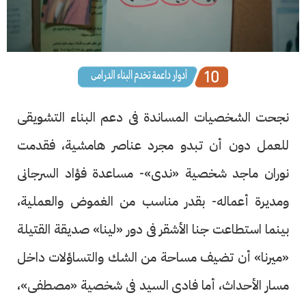
نجحت الشخصيات المساندة فى دعم البناء التشويقى
للعمل دون أن تبدو مجرد عناصر هامشية، فقدمت
نوران ماجد شخصية «ندى»- مساعدة فؤاد السرجانى
ومديرة أعماله- بقدر مناسب من الغموض والعملية،
بينما استطاعت جنا الأشقر فى دور «لينا» صديقة القتيلة
«ميرنا» أن تضيف مساحة من الشك والتساؤلات داخل
مسار الأحداث، أما فادى السيد فى شخصية «مصطفى»،