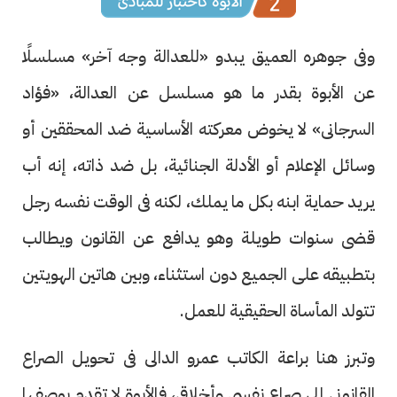
وفى جوهره العميق يبدو «للعدالة وجه آخر» مسلسلًا
عن الأبوة بقدر ما هو مسلسل عن العدالة، «فؤاد
السرجانى» لا يخوض معركته الأساسية ضد المحققين أو
وسائل الإعلام أو الأدلة الجنائية، بل ضد ذاته، إنه أب
يريد حماية ابنه بكل ما يملك، لكنه فى الوقت نفسه رجل
قضى سنوات طويلة وهو يدافع عن القانون ويطالب
بتطبيقه على الجميع دون استثناء، وبين هاتين الهويتين
تتولد المأساة الحقيقية للعمل.
وتبرز هنا براعة الكاتب عمرو الدالى فى تحويل الصراع
القانونى إلى صراع نفسى وأخلاقى، فالأبوة لا تقدم بوصفها