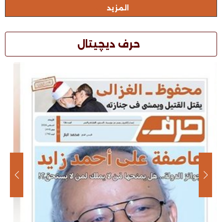
المزيد
حرف ديچيتال