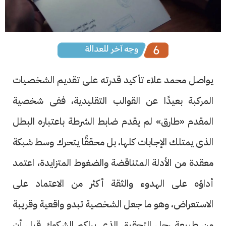
يواصل محمد علاء تأكيد قدرته على تقديم الشخصيات
المركبة بعيدًا عن القوالب التقليدية، ففى شخصية
المقدم «طارق» لم يقدم ضابط الشرطة باعتباره البطل
الذى يمتلك الإجابات كلها، بل محققًا يتحرك وسط شبكة
معقدة من الأدلة المتناقضة والضغوط المتزايدة، اعتمد
أداؤه على الهدوء والثقة أكثر من الاعتماد على
الاستعراض، وهو ما جعل الشخصية تبدو واقعية وقريبة
من طبيعة رجل التحقيق الذى يراكم الشكوك قبل أن