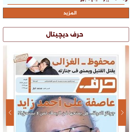
المزيد
حرف ديچيتال