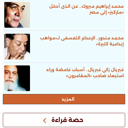
محمد إبراهيم مبروك.. عن الذى أدخل
«ماركيز» إلى مصر
محمد مندور.. الإعدام التعسفى لـ«مواهب
إبداعية كثيرة»
غبريال زكى غبريال.. أسباب غامضة وراء
استبعاد صاحب «المقامرون»
المزيد
حصة قراءة