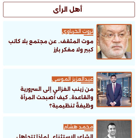
أهل الرأى
ثروت الخرباوى
موت المثقف.. عن مجتمع بلا كاتب
كبير ولا مفكر بارز
عبدالعزيز الموسى
من زينب الغزالي إلى السرورية
والقاعدة.. كيف أصبحت المرأة
وظيفةً تنظيمية؟
محمد هشام
الشاعر الاستثناء.. لماذا تتجاهل