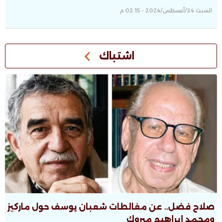
السبت 24/أغسطس/2024 - 02:15 م
اشتباك
صلاح فضل.. عن مغالطات شعبان يوسف حول ماركيز
ومحمد إبراهيم مبروك