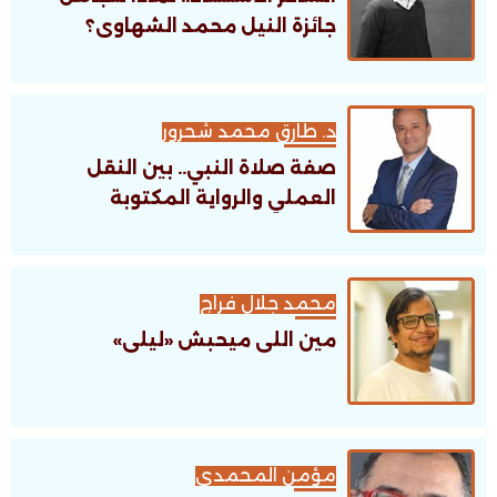
جائزة النيل محمد الشهاوى؟
د. طارق محمد شحرور
صفة صلاة النبي.. بين النقل
العملي والرواية المكتوبة
محمد جلال فراج
مين اللى ميحبش «ليلى»
مؤمن المحمدى