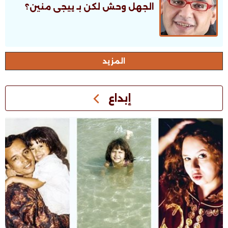
الجهل وحش لكن بـ ييجى منين؟
اﻟﻤﺰﻳﺪ
إبداع