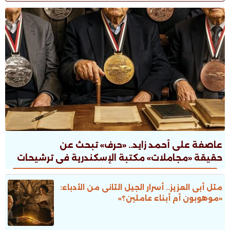
عاصفة على أحمد زايد.. «حرف» تبحث عن
حقيقة «مجاملات» مكتبة الإسكندرية فى ترشيحات
جوائز الدولة
مثل أبى العزيز.. أسرار الجيل الثانى من الأدباء:
«موهوبون أم أبناء عاملين؟»