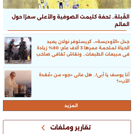
القُبلة.. تحفة كليمت الصوفية والأعلى سعرًا حول
العالم
جدل «الأوديسة».. كريستوفر نولان يعيد
الحياة لملحمة عمرها 3 آلاف عام: 80% زيادة
فى مبيعات الطبعات.. ونقاش ثقافى صاخب
أنا يوسف يا أبى!.. هل عانى «جو» من «عُقدة
الأب»؟
المزيد
تقارير وملفات