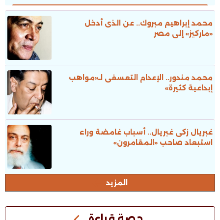
محمد إبراهيم مبروك.. عن الذى أدخل
«ماركيز» إلى مصر
محمد مندور.. الإعدام التعسفى لـ«مواهب
إبداعية كثيرة»
غبريال زكى غبريال.. أسباب غامضة وراء
استبعاد صاحب «المقامرون»
المزيد
حصة قراءة