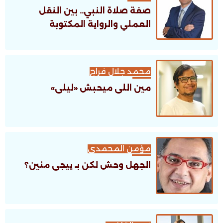
صفة صلاة النبي.. بين النقل
العملي والرواية المكتوبة
محمد جلال فراج
مين اللى ميحبش «ليلى»
مؤمن المحمدى
الجهل وحش لكن بـ ييجى منين؟