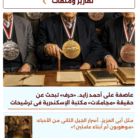
تقارير وملفات
عاصفة على أحمد زايد.. «حرف» تبحث عن
حقيقة «مجاملات» مكتبة الإسكندرية فى ترشيحات
جوائز الدولة
مثل أبى العزيز.. أسرار الجيل الثانى من الأدباء:
«موهوبون أم أبناء عاملين؟»