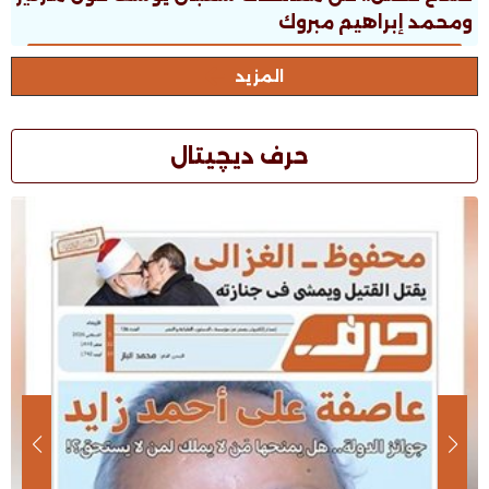
ومحمد إبراهيم مبروك
المزيد
حرف ديچيتال