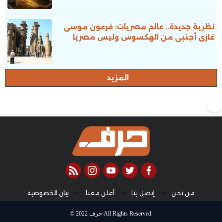
نظرية جديدة.. عالم مصريات: فرعون موسى
غازى أجنبى من الهكسوس وليس مصريًا
المزيد
rss feed
instagram
youtube
twitter
facebook
-
-
-
من نحن
إتصل بنا
أعلن معنا
بيان الخصوصية
© 2022 حرف All Rights Reserved.