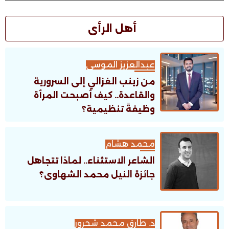
أهل الرأى
عبدالعزيز الموسى
من زينب الغزالي إلى السرورية
والقاعدة.. كيف أصبحت المرأة
وظيفةً تنظيمية؟
محمد هشام
الشاعر الاستثناء.. لماذا تتجاهل
جائزة النيل محمد الشهاوى؟
د. طارق محمد شحرور