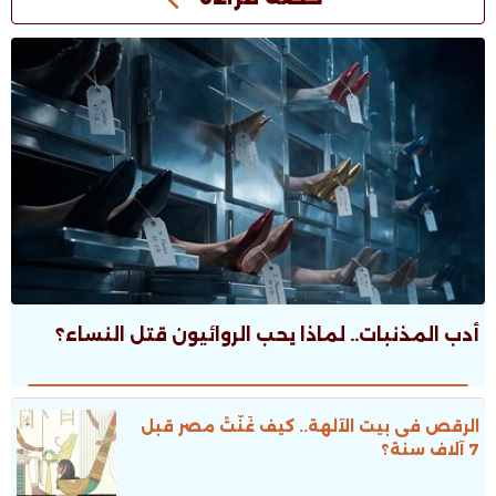
أدب المذنبات.. لماذا يحب الروائيون قتل النساء؟
الرقص فى بيت الآلهة.. كيف غَنَّتْ مصر قبل
7 آلاف سنة؟