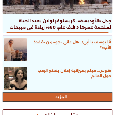
جدل «الأوديسة».. كريستوفر نولان يعيد الحياة
لملحمة عمرها 3 آلاف عام: 80% زيادة فى مبيعات
الطبعات.. ونقاش ثقافى صاخب
أنا يوسف يا أبى!.. هل عانى «جو» من «عُقدة
الأب»؟
هـوس.. فيلم بميزانية إعلان يصنع الرعب
حول العالم
المزيد