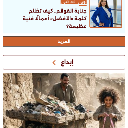
نهى القاضى
جناية القوائم.. كيف تظلم
كلمة «الأفضل» أعمالًا فنية
عظيمة؟
اﻟﻤﺰﻳﺪ
إبداع