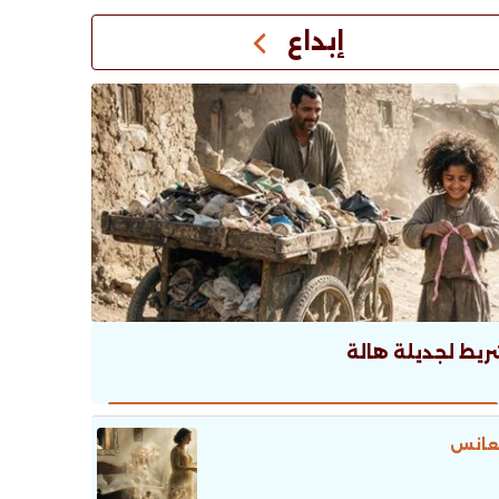
إبداع
ريط لجديلة هالة
عانس