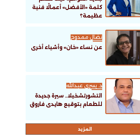
كلمة «الأفضل» أعمالًا فنية
عظيمة؟
نضال ممدوح
عن نساء «خان» وأشياء أخرى
د. يسري عبدالله
التشورتشخيلا.. سيرة جديدة
للطعام بتوقيع هايدى فاروق
اﻟﻤﺰﻳﺪ