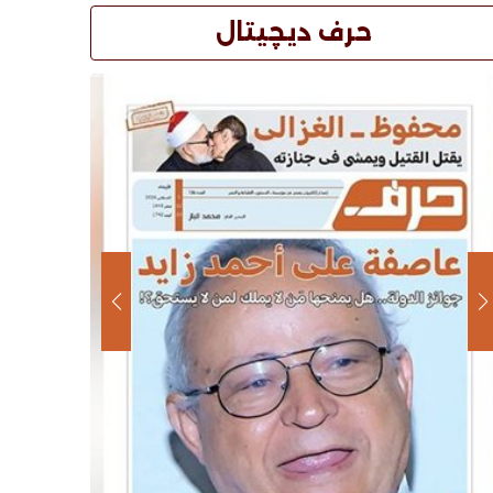
حرف ديچيتال