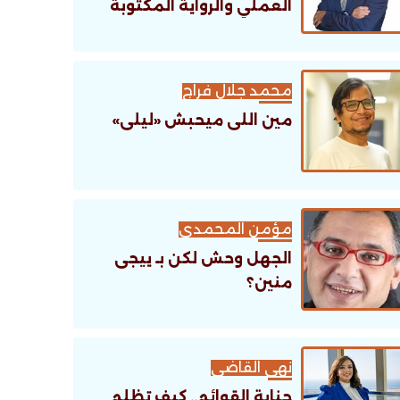
العملي والرواية المكتوبة
محمد جلال فراج
مين اللى ميحبش «ليلى»
مؤمن المحمدى
الجهل وحش لكن بـ ييجى
منين؟
نهى القاضى
جناية القوائم.. كيف تظلم