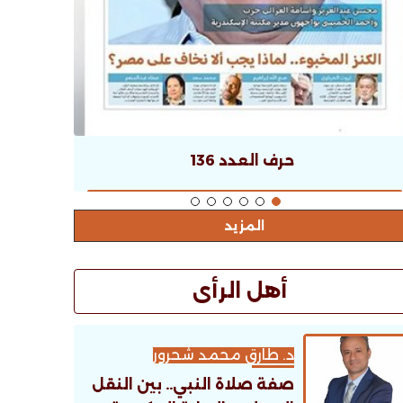
حرف العدد 136
المزيد
أهل الرأى
د. طارق محمد شحرور
صفة صلاة النبي.. بين النقل