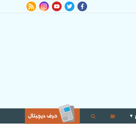
rss feed
instagram
youtube
twitter
facebook
 ▼
حرف ديچيتال