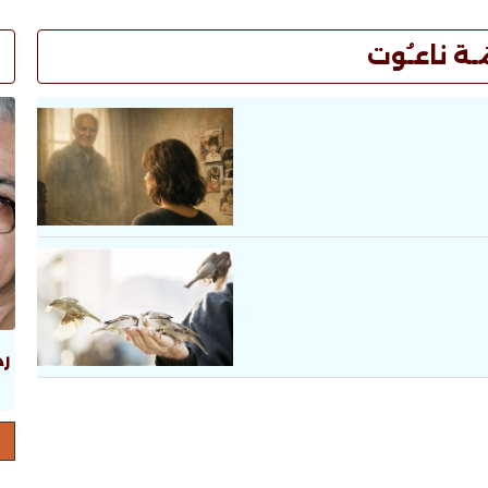
ـة ناعـُوت
رد