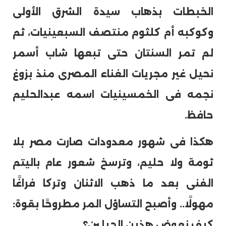
الخبطات بذهاب سيدة الشرق الأولى
وكوكبه أم كلثوم منتصف السبعينيات، ثم
لم تمر السنتان حتى تبعها شاب أسمر
نحيل غير مجريات الغناء المصرى منذ بزوغ
نجمه فى الخمسينيات اسمه عبدالحليم
حافظ.
هكذا فى شهور معدودات صارت مصر بلا
ثومة ولا حليم، وترسخ شعور عام باليتم
الفنى بعد ما ذهب الاثنان وتركا فراغًا
مهولًا.. وأصبح التساؤل المر مطروحًا بقوة:
كيف نعوض هذين الجبلين؟