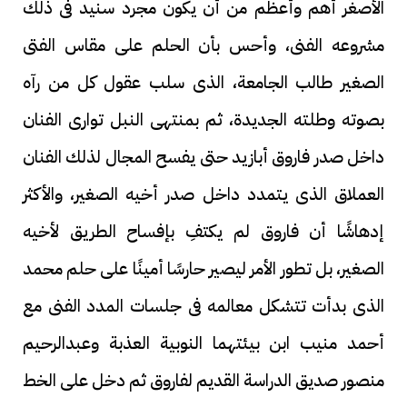
الأصغر أهم وأعظم من أن يكون مجرد سنيد فى ذلك
مشروعه الفنى، وأحس بأن الحلم على مقاس الفتى
الصغير طالب الجامعة، الذى سلب عقول كل من رآه
بصوته وطلته الجديدة، ثم بمنتهى النبل توارى الفنان
داخل صدر فاروق أبازيد حتى يفسح المجال لذلك الفنان
العملاق الذى يتمدد داخل صدر أخيه الصغير، والأكثر
إدهاشًا أن فاروق لم يكتفِ بإفساح الطريق لأخيه
الصغير، بل تطور الأمر ليصير حارسًا أمينًا على حلم محمد
الذى بدأت تتشكل معالمه فى جلسات المدد الفنى مع
أحمد منيب ابن بيئتهما النوبية العذبة وعبدالرحيم
منصور صديق الدراسة القديم لفاروق ثم دخل على الخط