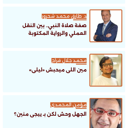
د. طارق محمد شحرور
صفة صلاة النبي.. بين النقل
العملي والرواية المكتوبة
محمد جلال فراج
مين اللى ميحبش «ليلى»
مؤمن المحمدى
الجهل وحش لكن بـ ييجى منين؟