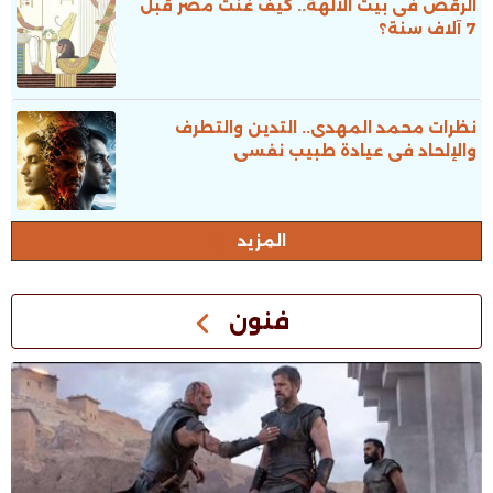
الرقص فى بيت الآلهة.. كيف غَنَّتْ مصر قبل
7 آلاف سنة؟
نظرات محمد المهدى.. التدين والتطرف
والإلحاد فى عيادة طبيب نفسى
المزيد
فنون