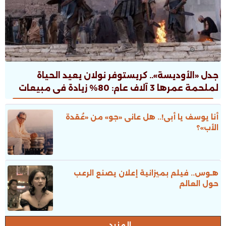
جدل «الأوديسة».. كريستوفر نولان يعيد الحياة
لملحمة عمرها 3 آلاف عام: 80% زيادة فى مبيعات
الطبعات.. ونقاش ثقافى صاخب
أنا يوسف يا أبى!.. هل عانى «جو» من «عُقدة
الأب»؟
هـوس.. فيلم بميزانية إعلان يصنع الرعب
حول العالم
المزيد