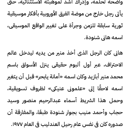
واضحة لحلمه، وإدراك أشد لموهبته الاستثنائية، حتى
يأتى رجل خارج من موضة الفرق الأوروبية بأفكار موسيقية
ثورية سابقة للزمن وجرأة على تغيير الواقع الموسيقى،
اسمه هانى شنودة.
هانى كان الرجل الذى أخذ منير من يديه ليدخل عالم
الاحتراف، عبر أول ألبوم حقيقى ينزل الأسواق باسم
محمد منير أبازيد وكان اسمه «أمانة يابحر» قبل أن يتغير
اسمه لاحقًا إلى «علمونى عنيكى» لظروف تسويقية،
وحمل هذا الشريط أسماء عبدالرحيم منصور وسيد
حجاب وأحمد منيب بجوار شنودة طبعًا، والمفارقة أن
صدوره كان فى نفس عام رحيل العندليب فى العام ١٩٧٧.