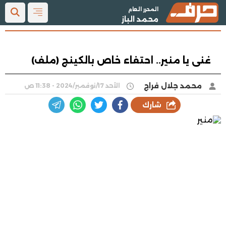
المحرر العام
محمد الباز
غنى يا منير.. احتفاء خاص بالكينج (ملف)
محمد جلال فراج
الأحد 17/نوفمبر/2024 - 11:38 ص
شارك