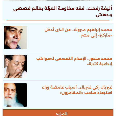
أليفة رفعت.. فقه مقاومة العزلة بعالم قصصى
مدهش
محمد إبراهيم مبروك.. عن الذى أدخل
«ماركيز» إلى مصر
محمد مندور.. الإعدام التعسفى لـ«مواهب
إبداعية كثيرة»
غبريال زكى غبريال.. أسباب غامضة وراء
استبعاد صاحب «المقامرون»
المزيد