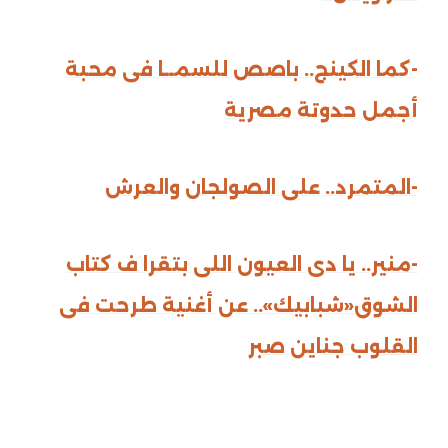
-كما الكينج.. باصص للسمــا فى محبة
أجمل حدوتة مصرية
-المتمرد.. على الصولجان والعرش
-منير.. يا دى العيون اللى بتقرا ف كتاب
الشوق
«شبابيك».. عن أغنية طرحت فى
القلوب جناين صبر