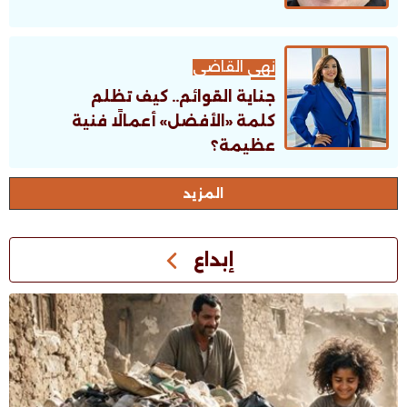
نهى القاضى
جناية القوائم.. كيف تظلم
كلمة «الأفضل» أعمالًا فنية
عظيمة؟
اﻟﻤﺰﻳﺪ
إبداع