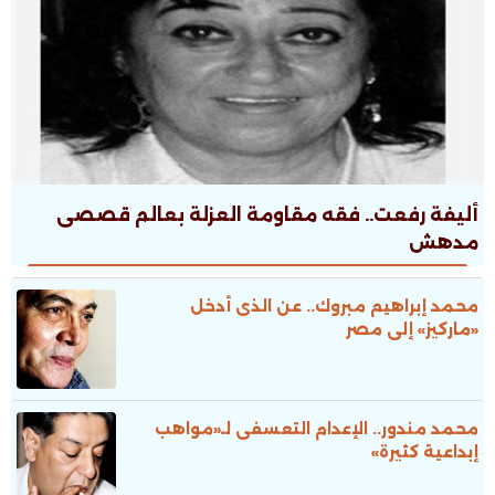
أليفة رفعت.. فقه مقاومة العزلة بعالم قصصى
مدهش
محمد إبراهيم مبروك.. عن الذى أدخل
«ماركيز» إلى مصر
محمد مندور.. الإعدام التعسفى لـ«مواهب
إبداعية كثيرة»