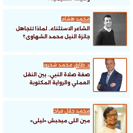
محمد هشام
الشاعر الاستثناء.. لماذا تتجاهل
جائزة النيل محمد الشهاوى؟
د. طارق محمد شحرور
صفة صلاة النبي.. بين النقل
العملي والرواية المكتوبة
محمد جلال فراج
مين اللى ميحبش «ليلى»