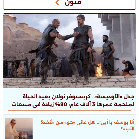
فنون
جدل «الأوديسة».. كريستوفر نولان يعيد الحياة
لملحمة عمرها 3 آلاف عام: 80% زيادة فى مبيعات
الطبعات.. ونقاش ثقافى صاخب
أنا يوسف يا أبى!.. هل عانى «جو» من «عُقدة
الأب»؟