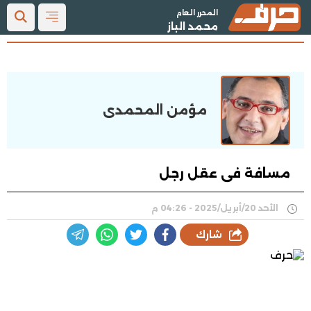
المحرر العام
محمد الباز
مؤمن المحمدى
مسافة فى عقل رجل
الأحد 20/أبريل/2025 - 04:26 م
شارك