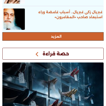
غبريال زكى غبريال.. أسباب غامضة وراء
استبعاد صاحب «المقامرون»
المزيد
حصة قراءة