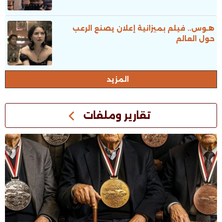
هـوس.. فيلم بميزانية إعلان يصنع الرعب
حول العالم
المزيد
تقارير وملفات