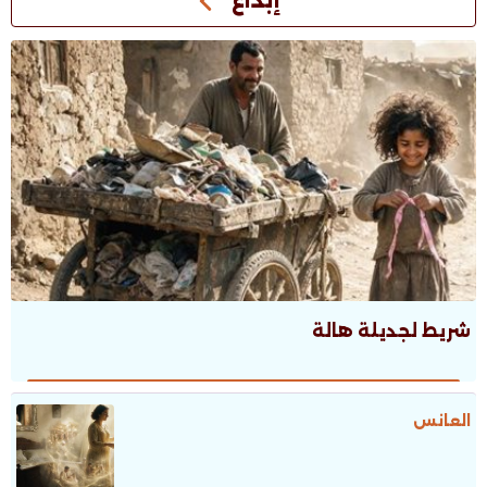
شريط لجديلة هالة
العانس