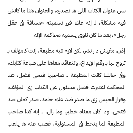
بس عنوان الكتاب اللى هـ تصدره، والعنوان هنا ما كانش
فيه مشكلة، لـ إنه علاء قرر تسميته «مسافة فى عقل
رجل»، بعد ما كان ناوى يسميه محاكمة الإله.
إذن، مفيش دار نشر، لكن لازم فيه مطبعة، إنت كـ مؤلف بـ
تروح لها بـ رقم الإيداع، وتتعاقد معاها على طباعة كتابك،
وفى حالتنا كانت المطبعة لـ صاحبها فتحى فضل، هنا
المحكمة اعتبرت فضل مسئول عن الكتاب زى المؤلف،
وقرار الحبس زى ما صدر ضد علاء حامد، صدر كمان ضد
فتحى، ودا كان معناه خطير، وما زال، لـ إنه كدا صاحب
المطبعة لما يتحط فى المسئولية، غصب عنه هـ يلعب