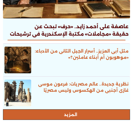
عاصفة على أحمد زايد.. «حرف» تبحث عن
حقيقة «مجاملات» مكتبة الإسكندرية فى ترشيحات
جوائز الدولة
مثل أبى العزيز.. أسرار الجيل الثانى من الأدباء:
«موهوبون أم أبناء عاملين؟»
نظرية جديدة.. عالم مصريات: فرعون موسى
غازى أجنبى من الهكسوس وليس مصريًا
المزيد