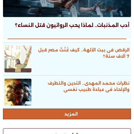
أدب المذنبات.. لماذا يحب الروائيون قتل النساء؟
الرقص فى بيت الآلهة.. كيف غَنَّتْ مصر قبل
7 آلاف سنة؟
نظرات محمد المهدى.. التدين والتطرف
والإلحاد فى عيادة طبيب نفسى
المزيد