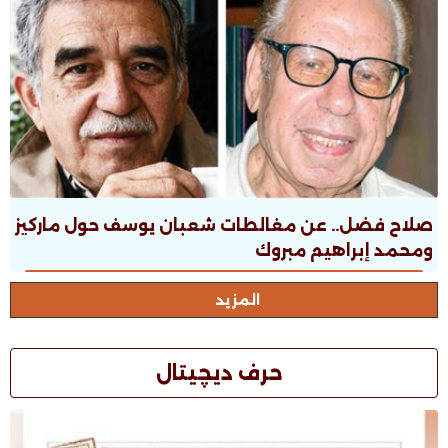
صلاح فضل.. عن مغالطات شعبان يوسف حول ماركيز
ومحمد إبراهيم مبروك
المزيد
حرف ديچيتال