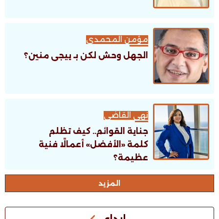
مؤمن المحمدى
الجهل وحش لكن بـ ييجى منين؟
نهى القاضى
جناية القوائم.. كيف تظلم
كلمة «الأفضل» أعمالًا فنية
عظيمة؟
اﻟﻤﺰﻳﺪ
إبداع