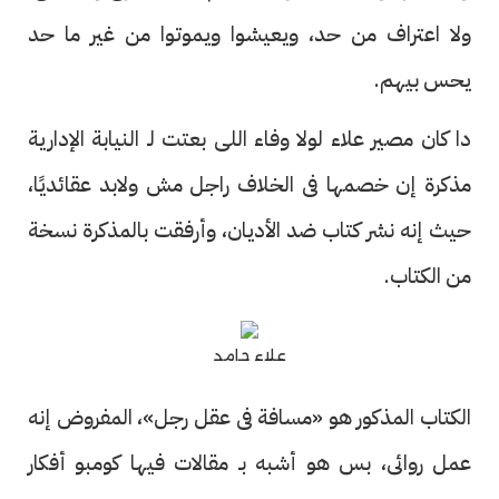
ولا اعتراف من حد، ويعيشوا ويموتوا من غير ما حد
يحس بيهم.
دا كان مصير علاء لولا وفاء اللى بعتت لـ النيابة الإدارية
مذكرة إن خصمها فى الخلاف راجل مش ولابد عقائديًا،
حيث إنه نشر كتاب ضد الأديان، وأرفقت بالمذكرة نسخة
من الكتاب.
علاء حامد
الكتاب المذكور هو «مسافة فى عقل رجل»، المفروض إنه
عمل روائى، بس هو أشبه بـ مقالات فيها كومبو أفكار