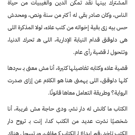
المشترك بينها نقد تمكن الدين والغيبيات من حياة
الناس، وكان صادر بقى له أكتر من سنة ونص، ومحدش
حس بيه زى بقية إخواته من كتب علاء، لولا المذكرة اللى
هى دلوقتى قدام النيابة الإدارية، اللى هـ تحرك الدنيا،
وتتحول لـ قضية رأى عام.
قضية علاء وكتابه تفاصيلها كتيرة، أنا مش معنى بـ سردها
كلها دلوقتى، اللى يهمنى هنا هو الكلام عن إزاى صدرت
الرواية؟ وطريقة التعامل معاها قانونًا.
الكتاب ما كانش له دار نشر، ودى حاجة مش غريبة، أنا
شخصيًا نشرت عديد من الكتب كدا، إنت بـ تروح دار
الكتب تاخد رقم إيداع لـ الكتاب كـ مؤلف، وبـ تسجل هناك