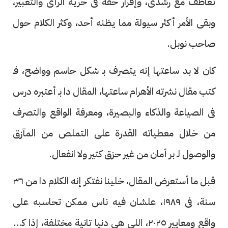
تعاطف مع رشدى، وإقرار حقه فى حرية الرأى والتعبير،
وبقى الأمر أكثر سيولة مما يظنه أحد، وكثر الكلام حول
صاحب نوبل.
كان لا بد ساعتها إنه يتصرف بـ شكل حاسم وواضح، فـ
كتب مقال نشرته الأهرام ساعتها، المقال دا بـ أعتبره درس
فى الصياعة والذكاء والبصيرة، ومعرفة الواقع والتصرف
من خلال معطياته القدرة على التملص من المآزق
والوصول لـ بر أمان من غير حزق كتير ولا انفعال.
قبل ما أستعرض المقال، خلينا نفتكر إنه الكلام دا من ٣٦
سنة، فى ١٩٨٩، علشان فيه ناس ممكن تحاسبه على
واقع ومعايير ٢٠٢٥، اللى هى دنيا تانية مختلفة، إذا كان