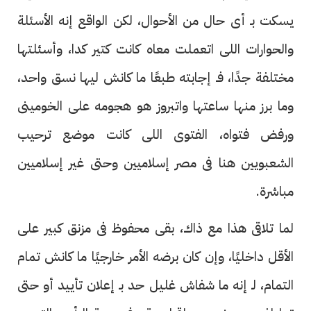
يسكت بـ أى حال من الأحوال، لكن الواقع إنه الأسئلة
والحوارات اللى اتعملت معاه كانت كتير كدا، وأسئلتها
مختلفة جدًا، فـ إجابته طبعًا ما كانش ليها نسق واحد،
وما برز منها ساعتها واتبروز هو هجومه على الخومينى
ورفض فتواه، الفتوى اللى كانت موضع ترحيب
الشعبويين هنا فى مصر إسلاميين وحتى غير إسلاميين
مباشرة.
لما تلاقى هذا مع ذاك، بقى محفوظ فى مزنق كبير على
الأقل داخليًا، وإن كان برضه الأمر خارجيًا ما كانش تمام
التمام، لـ إنه ما شفاش غليل حد بـ إعلان تأييد أو حتى