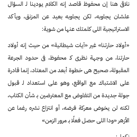
نلاقى هنا إن محفوظ قاصد إنه الكلام يودينا لـ السؤال
علشان يجاوبه، لكن يجاوبه بعيد عن المزنق، ويأكد
الاستراتيجية اللى كلمتك عنها من شوية:
«أولاد حارتنا» غير «آيات شيطانية» من حيث إنه أولاد
حارتنا، من وجهة نظرى كـ محفوظ، فى حدود الجرعة
المقبولة، صحيح هى خطوة أبعد من المعتاد، إنما قادرة
على الاشتباك مع الواقع، وهو على استعداد لـ قبول
جولة جديدة من التفاوض مع المعترضين بـ شأن الكتاب،
لكنه لن يخوض معركة فرضه، أو انتزاع نشره رغما عن
الأزهر «ودا اللى حصل فعلًا بـ مرور الزمن»
نكمل: