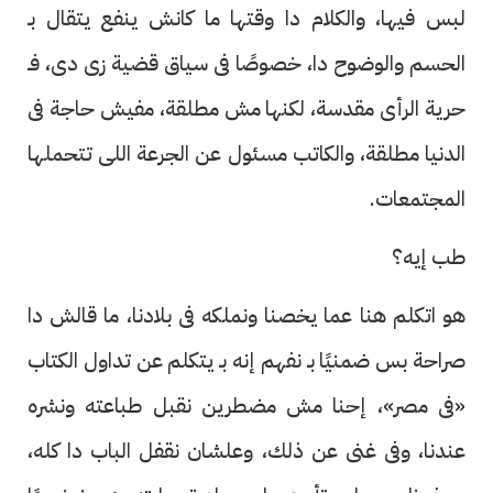
لبس فيها، والكلام دا وقتها ما كانش ينفع يتقال بـ
الحسم والوضوح دا، خصوصًا فى سياق قضية زى دى، فـ
حرية الرأى مقدسة، لكنها مش مطلقة، مفيش حاجة فى
الدنيا مطلقة، والكاتب مسئول عن الجرعة اللى تتحملها
المجتمعات.
طب إيه؟
هو اتكلم هنا عما يخصنا ونملكه فى بلادنا، ما قالش دا
صراحة بس ضمنيًا بـ نفهم إنه بـ يتكلم عن تداول الكتاب
«فى مصر»، إحنا مش مضطرين نقبل طباعته ونشره
عندنا، وفى غنى عن ذلك، وعلشان نقفل الباب دا كله،