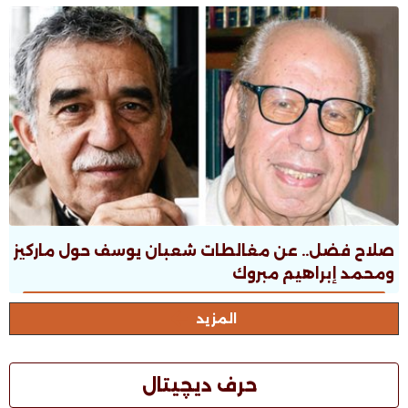
صلاح فضل.. عن مغالطات شعبان يوسف حول ماركيز
ومحمد إبراهيم مبروك
المزيد
حرف ديچيتال