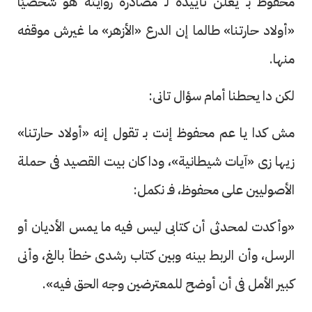
محفوظ بـ يعلن تأييده لـ مصادرة روايته هو شخصيًا
«أولاد حارتنا» طالما إن الدرع «الأزهر» ما غيرش موقفه
منها.
لكن دا يحطنا أمام سؤال تانى:
مش كدا يا عم محفوظ إنت بـ تقول إنه «أولاد حارتنا»
زيها زى «آيات شيطانية»، ودا كان بيت القصيد فى حملة
الأصوليين على محفوظ، فـ نكمل:
«وأكدت لمحدثى أن كتابى ليس فيه ما يمس الأديان أو
الرسل، وأن الربط بينه وبين كتاب رشدى خطأ بالغ، وأنى
كبير الأمل فى أن أوضح للمعترضين وجه الحق فيه».