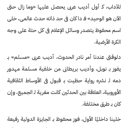
للآداب، كـ أول أديب عربى يحصل عليها «وما زال حتى
الآن هو الوحيد» فـ دا كان فى حد ذاته حدث عالمى، خلى
اسم محفوظ يتصدر وسائل الإعلام فى كل حتة على وجه
الكرة الأرضية.
دلوقتى عندنا أمر نادر الحدوث، أديب عربى «مسلم» بـ
يفوز بـ نوبل، وأديب بريطانى من خلفية مسلمة مهدور
دمه لـ نشره رواية حظيت بـ قبول فى الأوساط الثقافية
الأوروبية، العلاقة بين الحدثين كانت مغرية لـ الجميع، وإن
كان بـ طرق مختلفة.
خلينا داخليًا الأول، فوز محفوظ بـ الجايزة الدولية رفيعة