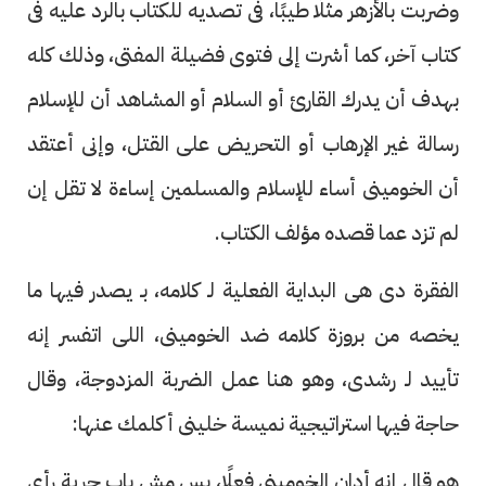
وضربت بالأزهر مثلًا طيبًا، فى تصديه للكتاب بالرد عليه فى
كتاب آخر، كما أشرت إلى فتوى فضيلة المفتى، وذلك كله
بهدف أن يدرك القارئ أو السلام أو المشاهد أن للإسلام
رسالة غير الإرهاب أو التحريض على القتل، وإنى أعتقد
أن الخومينى أساء للإسلام والمسلمين إساءة لا تقل إن
لم تزد عما قصده مؤلف الكتاب.
الفقرة دى هى البداية الفعلية لـ كلامه، بـ يصدر فيها ما
يخصه من بروزة كلامه ضد الخومينى، اللى اتفسر إنه
تأييد لـ رشدى، وهو هنا عمل الضربة المزدوجة، وقال
حاجة فيها استراتيجية نميسة خلينى أكلمك عنها:
هو قال إنه أدان الخومينى فعلًا، بس مش باب حرية رأى