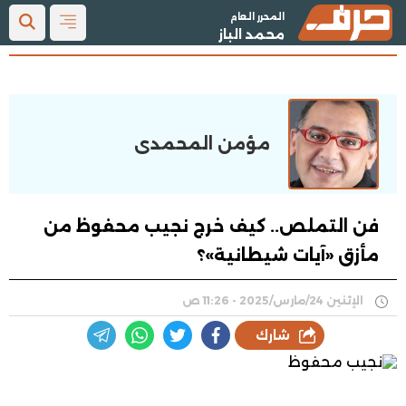
المحرر العام
محمد الباز
مؤمن المحمدى
فن التملص.. كيف خرج نجيب محفوظ من
مأزق «آيات شيطانية»؟
الإثنين 24/مارس/2025 - 11:26 ص
شارك