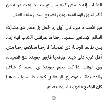
الدنيا، لـ إنه دا مش كلام من أى حد، دا زعيم دولة من
أكبر الدول الإسلامية، ودى تصريح رسمى منه بـ القتل.
مع الأصداء دى، كان أول رد فعل فى مصر هو مشاركة
العالم الإسلامى غضبه، إحنا ما نعرفش الكتاب فيه إيه،
بس طالما الرجالة دى غضبانة فـ إحنا معاهم، إحنا مش
أقل غيرة على ديننا، ووقتها فاروق جويدة نتع قصيدة،
وفى الوقت دا كان نجم جويدة فى السما كـ شاعر،
والقصيدة انتشرت زى الولعة فى كوم حطب، ولـ حد هنا
كان الوضع عادى، ترند وهـ يعدى.