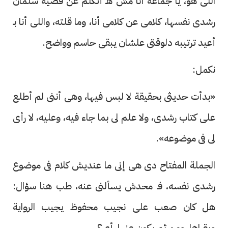
اللى هو، يا جماعة أنا مش هـ أتكلم عن قضية سلمان
رشدى نفسها، كلامى عن كلامى أنا، وما قلته، واللى أنا بـ
أعيد ترتيبه دلوقتى علشان يبقى حاسم وواضح.
نكمل:
«بدأت حديثى بحقيقة لا لبس فيها، وهى أننى لم أطلع
على كتاب رشدى، ولا علم لى بما جاء فيه، وعليه، لا رأى
لى فى موضوعه».
الجملة المفتاح دى هى إنى ما عنديش كلام فى موضوع
رشدى نفسه، فـ محدش يسألنى عنه، طب هنا سؤال:
هل كان صعب على نجيب محفوظ يجيب الرواية
ويقراها، ومن ثم يكون عنها رأى؟