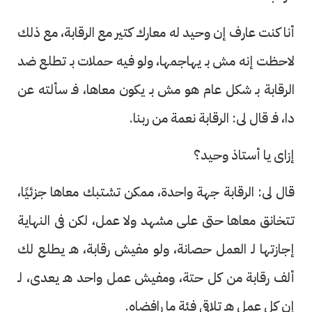
أنا كنت عارف إن وحيد له معارك كتير مع الرقابة، مع ذلك
لاحظت إنه مش بـ يهاجمها، ولو فيه حملات بـ تطلع ضد
الرقابة بـ شكل عام هو مش بـ يكون معاها، فـ سألته عن
دا، فـ قال لى: الرقابة نعمة من ربنا.
إزاى يا أستاذ وحيد؟
قال لى: الرقابة جهة واحدة، ممكن تشتبك معاها جزئيًا،
تتخانق معاها حتى على مشهد ولا عمل، لكن فى النهاية
إجازتها لـ العمل حصانة، ولو مفيش رقابة، هـ يطلع لك
ألف رقابة من كل حتة، ومفيش عمل واحد هـ يعدى، لـ
إن كل عمل هـ تلاقى فئة ما رافضاه.