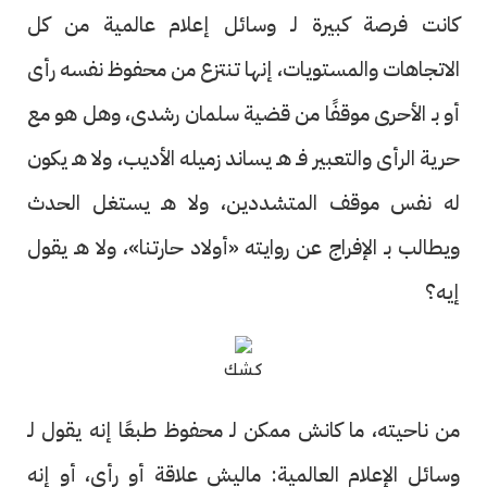
كانت فرصة كبيرة لـ وسائل إعلام عالمية من كل
الاتجاهات والمستويات، إنها تنتزع من محفوظ نفسه رأى
أو بـ الأحرى موقفًا من قضية سلمان رشدى، وهل هو مع
حرية الرأى والتعبير فـ هـ يساند زميله الأديب، ولا هـ يكون
له نفس موقف المتشددين، ولا هـ يستغل الحدث
ويطالب بـ الإفراج عن روايته «أولاد حارتنا»، ولا هـ يقول
إيه؟
كشك
من ناحيته، ما كانش ممكن لـ محفوظ طبعًا إنه يقول لـ
وسائل الإعلام العالمية: ماليش علاقة أو رأى، أو إنه