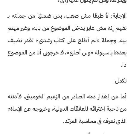
الإجابة: لأ طبعًا مش صعب، بس ضمنيًا من جملته بـ
نفهم إنه مش عايز يدخل الموضوع من بابه، وغير مهتم
بيه، وجملة «لم أطلع على كتاب رشدى» تقدر تضيف
بعدها بـ سهولة «ولن أطلع»، فـ خرجونى أنا من الموضوع
دا.
نكمل:
أما عن إهدار دمه الصادر من الزعيم الخومينى، فأدنته
من ناحية اختراقه للعلاقات الدولية، وخروجه عن الإسلام
الذى نعرفه فى محاسبة المرتد.