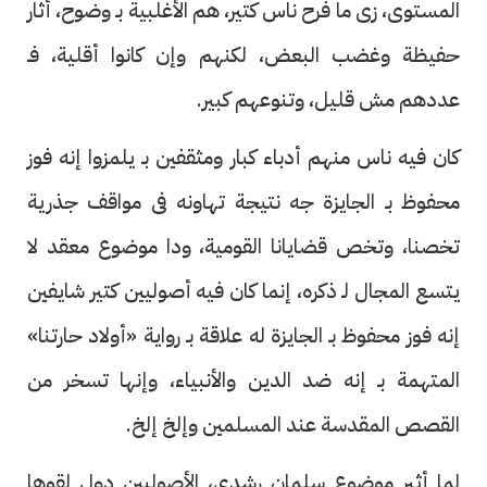
المستوى، زى ما فرح ناس كتير، هم الأغلبية بـ وضوح، أثار
حفيظة وغضب البعض، لكنهم وإن كانوا أقلية، فـ
عددهم مش قليل، وتنوعهم كبير.
كان فيه ناس منهم أدباء كبار ومثقفين بـ يلمزوا إنه فوز
محفوظ بـ الجايزة جه نتيجة تهاونه فى مواقف جذرية
تخصنا، وتخص قضايانا القومية، ودا موضوع معقد لا
يتسع المجال لـ ذكره، إنما كان فيه أصوليين كتير شايفين
إنه فوز محفوظ بـ الجايزة له علاقة بـ رواية «أولاد حارتنا»
المتهمة بـ إنه ضد الدين والأنبياء، وإنها تسخر من
القصص المقدسة عند المسلمين وإلخ إلخ.
لما أثير موضوع سلمان رشدى، الأصوليين دول لقوها