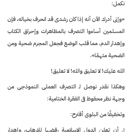
نكمل:
«وإنى أدرك الآن أنه إذا كان رشدى قد انحرف بخياله، فإن
المسلمين أساءوا التصرف بالمظاهرات وإحراق الكتاب
وإهدار الدم، مما قلب الوضع فجعل المجرم ضحية ومن
الضحية متهمًا».
الله عليك! لا تعليق والله! لا تعليق!
وهكذا نقدر نوصل لـ التصرف العملى النموذجى من
وجهة نظر محفوظ فى الفقرة الختامية:
وتخفيفًا من البلوى أقترح:
١. أن تعلن الدول الإسلامية رفضها للإرهاب، وإهدار