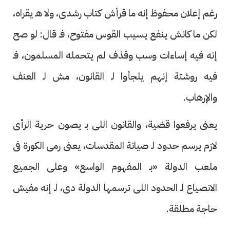
رغم إعلان محفوظ إنه ما قرأش كتاب رشدى، ولا هـ يقراه،
لكن ما كانش ينفع يسيب القوس مفتوح، فـ قال: لو صح
إنه فيه إساءات وسب وقذف لم يتحمله المسلمون، فـ
فيه روشتة إنهم يلجأوا لـ القانون، مش لـ العنف
والإرهاب.
يعنى يرفعوا قضية، والقانون اللى بـ يصون حرية الرأى
لازم يرسم حدود لـ صيانة المقدسات، يعنى رمى الكورة فى
ملعب الدولة «بـ المفهوم الواسع» وعلى الجميع
الانصياع لـ الحدود اللى ترسمها الدولة دى، لـ إنه مفيش
حاجة مطلقة.