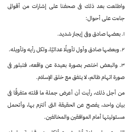
واطلعت بعد ذلك فى صحفنا على إشارات من أقوالى
جاءت على أحوال:
١. بعضها صادق وفى إيجاز شديد.
٢. وبعضها صادق وأول تأويلًا عدائيًا، ولكل رأيه وتأويله.
٣. والبعض اختصر بصورة بعيدة عن واقعه، فتبلور فى
صورة اتهام ظالم، لا يتفق مع خلق الإسلام.
من أجل ذلك، رأيت أن أعرض جملة ما قلته متفرقًا فى
بيان واحد، يفصح عن الحقيقة التى ألتزم بها، وأتحمل
مسئوليتها أمام الموافقين والمخالفين.