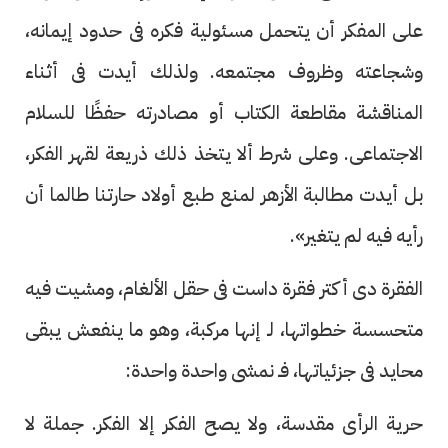
على المفكر أن يتحمل مسئولية فكره فى حدود إيمانه،
وشجاعته وظروف مجتمعه. ولذلك أيدت فى أثناء
المناقشة مقاطعة الكتاب أو مصادرته حفظًا للسلام
الاجتماعى. وعلى شرط ألا يتخذ ذلك ذريعة لقهر الفكر،
بل أيدت مطالبة الأزهر لمنع طبع أولاد حارتنا طالما أن
رأيه فيه لم يتغير».
الفقرة دى أكتر فقرة داست فى حقل الألغام، ومشيت فيه
متحسسة خطواتها، لـ إنها مركبة، وهو ما ينفعش يبقى
محايد فى جزئياتها، فـ نمشى واحدة واحدة:
حرية الرأى مقدسة، ولا يصح الفكر إلا الفكر. جملة لا