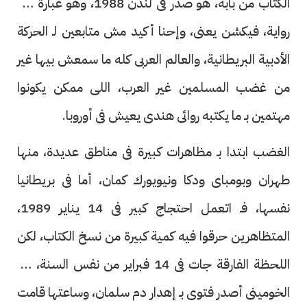
الكتاب من بابه، هو صدر فى لندن 1988، وهو عبارة عن
رواية، فيكشن يعنى، وإحنا أكيد مش متابعين لـ الحركة
الأدبية البريطانية، والعالم العربى كله ما سمعش بيها غير
من غضب المسلمين غير العرب، اللى ممكن يكونوا
مهتمين بـ ما يكتبه روائى هندى يعيش فى أوروبا.
الغضب ابتدا بـ مظاهرات كبيرة فى مناطق عديدة، منها
طهران وبومباى ودكا ونيويورك كمان، أما فى بريطانيا
نفسها، فـ اتعمل احتجاج كبير فى 14 يناير 1989،
المتظاهرين حرقوا فيه كمية كبيرة من نسخ الكتاب، لكن
اللحظة الفارقة جات فى 14 فبراير من نفس السنة، لما
الخومينى أصدر فتوى بـ إهدار دم سلمان، وساعتها قامت