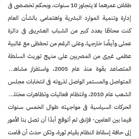
طفلان عمرهما لا يتجاوز 10 سنوات، وبحكم تخصصى فى
إدارة وتنمية الموارد البشرية واهتمامى بالشأن العام
كنت محاطًا بعدد كبير من الشباب العشرينى فى دائرة
عملى وأيضًا خارجها، وعلى الرغم من تحفظى مع غالبية
عظمى غيرى من المصريين على منهج توريث السلطة
المتصاعد بقوة منذ عام 2005، واستفزاز مشاهده
المتواصل والمستمر الواصل لذروته فى انتخابات مجلس
الشعب عام 2010، وانتظام فعاليات وتظاهرات مختلف
الحركات السياسية فى مواجهته طوال الخمس سنوات
فيما بين العامين- فإننى لم أتوقع أبدًا أن تصل بنا الأمور
إلى حافة إسقاط النظام بقيام ثورة، ولكن حدث أن قامت