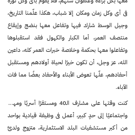
معها بكل براءة وعنفوان سنهم، فلا يقوم بأى وكل ثورة
فى أى وكل زمان ومكان إلا شباب، هكذا علّمنا التاريخ،
وجيل الوسط شارك فيها وتفاعل معها بنضج وإيقاع
منتصف العمر، أما الكبار والكهول فقد استقبلوها
وتفاعلوا معها بحكمة وخلاصة خبرات العمر كله، داعين
الله، عز وجل، أن تكون خيرًا لحياة أولادهم ومستقبل
أحفادهم، علّها تعوض الأبناء والأحفاد بعضًا مما فات
الآباء.
كنت وقتها على مشارف الـ40 ومستقرًا أسريًا ومهنيًا
واجتماعيًا إلى حدٍ كبير، أعمل فى وظيفة قيادية بواحد
من أكبر مستشفيات البلد الاستثمارية، متزوج ولدىَّ