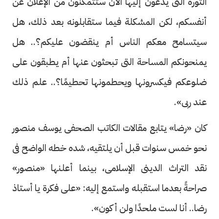
الثورة التى يدعون إليها الآن ستتمكنون من الإعلان عن
أنفسكم، لكن المشكلة فيما ستقابلونه بعد ذلك، هل
سيتسامح معكم الناس أم ينقضون عليكم؟.. هل
يمنحونكم المساحة التى تبحثون عنها أم يطبقون على
ضلوعكم فيكسرونها ويحطمونها تحطيمًا؟.. علم ذلك
عند ربى».
كان «رضا» يتابع مقالات الكاتب الصحفى يوسف منصور
نحو خمس سنوات قبل أن يلتقيه، شده خطه الواضح فى
نقد التراث الدينى الإسلامى، بينما أعلنها «منصور»
صراحةً بعدما استقبله واستمع إليه: «على فكرة يا أستاذ
رضا.. أنا لست ملحدًا ولن أكون».