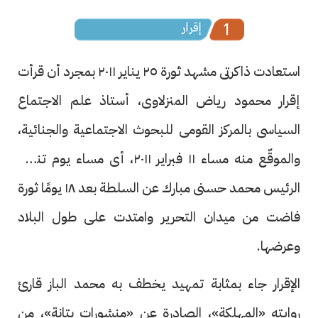
استعادت ذاكرتى مشهد ثورة ٢٥ يناير ٢٠١١ بمجرد أن قرأت
إقرار محمود رياض المنزلاوى، أستاذ علم الاجتماع
السياسى بالمركز القومى للبحوث الاجتماعية والجنائية،
والموقّع منه مساء ١١ فبراير ٢٠١١، أى مساء يوم تنحى
الرئيس محمد حسنى مبارك عن السلطة بعد ١٨ يومًا ثورة
فاضت من ميدان التحرير وامتدت على طول البلاد
وعرضها.
الإقرار جاء بمثابة تمهيد يخطف به محمد الباز قارئ
روايته «المهلكة»، الصادرة عن «منشورات بتانة»، من