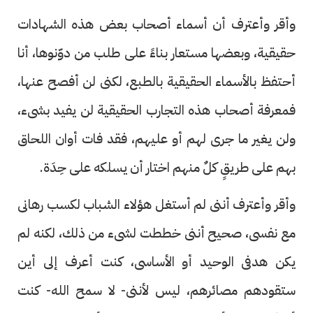
وأقر وأعترف أن أسماء أصحاب بعض هذه الشهادات
حقيقية، وبعضها مستعار بناءً على طلب من دوّنوها، أنا
أحتفظ بالأسماء الحقيقية بالطبع، لكنى لن أفصح عنها،
فمعرفة أصحاب هذه التجارب الحقيقية لن يفيد بشىء،
ولن يغير ما جرى لهم أو عليهم، فقد فات أوان اللحاق
بهم على طريقٍ كلٌ منهم اختار أن يسلكه على حِدَة.
وأقر وأعترف أننى لم أستغل هؤلاء الشباب لكسب رهانى
مع نفسى، صحيح أننى خططت لشىء من ذلك، لكنه لم
يكن هدفى الوحيد أو الأساسى، كنت أعرف إلى أين
ستقودهم مصائرهم، ليس لأننى- لا سمح الله- كنت