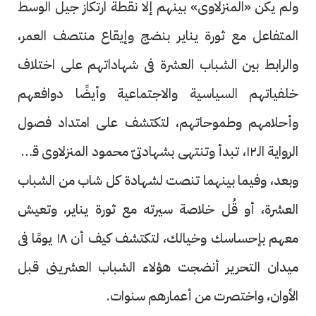
ولم يكن «المنزلاوى» بينهم إلا نقطة ارتكاز جيل الوسط
المتفاعل مع ثورة يناير بنضج وإيقاع منتصف العمر،
والرابط بين الشباب العشرة فى شهاداتهم على اختلاف
خلفياتهم السياسية والاجتماعية وأيضًا دوافعهم
وأحلامهم وطموحاتهم، لتكتشف على امتداد فصول
الرواية الـ١٢، تبدأ وتنتهى بشهادتىّ محمود المنزلاوى قبل
وبعد، وفيما بينهما تنصت لشهادة كل شاب من الشباب
العشرة، أو قُل خلاصة سيرته مع ثورة يناير، وتعيش
معهم بإحساسك وخيالك، لتكتشف كيف أن ١٨ يومًا فى
ميدان التحرير أنضجت هؤلاء الشباب العشرينى قبل
الأوان، واختصرت من أعمارهم سنوات.