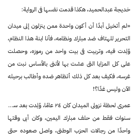
خديجة عبدالحميد، هكذا قدمت نفسها فى الرواية:
«لم أتخيل أبدًا أن أكون واحدة ممن ينزلون إلى ميدان
التحرير للهتاف ضد مبارك ونظامه، فأنا ابنة هذا النظام،
وُلِدت فيه، وتربيت فى بيت واحد من رموزه، وحصلت
على كل المزايا التى عشت بها لأننى بالأساس نبت من
غرسه، فكيف بعد كل ذلك أتظاهر ضده وأطالب برحيله
الآن وليس غدًا؟!
عمرى لحظة نزولى الميدان كان ٢٤ عامًا، وُلِدت بعد ست
سنوات فقط من حلف مبارك اليمين، وكان أبى وقتها
واحدًا من رجالات الحزب الوطنى، واصل صعوده حتى