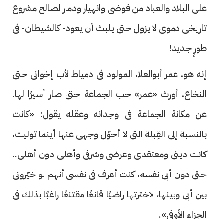
على البلاد والعباد من فوضى وانهيار ودمار لصالح مشروع
تاريخى دموى لا يزول حتى يلبث أن يعود- كالشيطان- فى
طورٍ جديد!
إنه هو، عمر أبوالعلا، المولود فى دمياط لأب إخوانى حتى
النخاع، أورث «عمر» حب الجماعة حتى صار أسيرًا لها.
عن مكانة الجماعة فى وجدانه وعقله يقول: «كانت
بالنسبة إلى القِبلة التى لا أحوّل وجهى عنها أينما توليت،
كانت دينى ومعتقدى وعرضى وشرفى وأهلى دون أهلى..
حتى دون أبى نفسه، كنت أعرف فى نفسى أنهم لو خيّرونى
بين أبى وبينها، لاخترتها راضيًا قانعًا مقتنعًا راغبًا بذلك فى
الجزاء الأوفى».