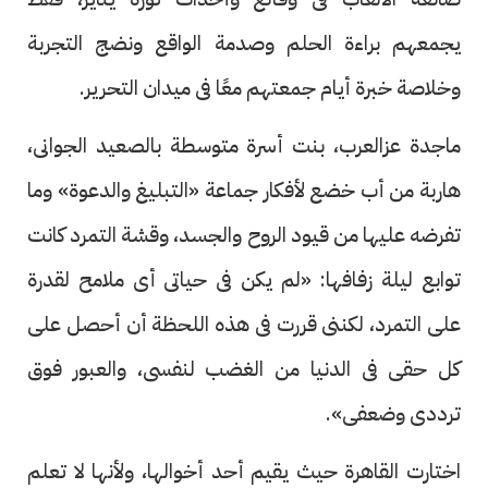
يجمعهم براءة الحلم وصدمة الواقع ونضج التجربة
وخلاصة خبرة أيام جمعتهم معًا فى ميدان التحرير.
ماجدة عزالعرب، بنت أسرة متوسطة بالصعيد الجوانى،
هاربة من أب خضع لأفكار جماعة «التبليغ والدعوة» وما
تفرضه عليها من قيود الروح والجسد، وقشة التمرد كانت
توابع ليلة زفافها: «لم يكن فى حياتى أى ملامح لقدرة
على التمرد، لكننى قررت فى هذه اللحظة أن أحصل على
كل حقى فى الدنيا من الغضب لنفسى، والعبور فوق
ترددى وضعفى».
اختارت القاهرة حيث يقيم أحد أخوالها، ولأنها لا تعلم