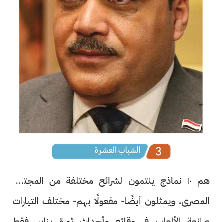
هم ١٠ نماذج ينتمون لشرائح مختلفة من المجتمع
المصرى، ويمثلون أيضًا- مفعولًا بهم- مختلف التيارات
صانعة الألعاب فى وقائع وأحداث ثورة يناير، فقط