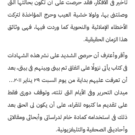
تأخير فى الأفكار، فقد حرصت على أن تكون بحالتها التى
وصلتنى بها، ولولا خشية العيب وحرج المؤاخذة لتركت
الأخطاء الإملائية والنحوية كما وردت فيها، فهى وثائق
هذا الزمان الحقيقية.
وأقر وأعترف أن حرصى الشديد على نشر هذه الشهادات
فى كتاب يأتى نزولًا على اتفاق تم بينى وبينهم فى بيتى، بعد
أن تعرفت عليهم بداية من يوم السبت ٢٩ يناير ٢٠١١ فى
ميدان التحرير وفى الأيام التى تلته، وتوقف دورى فقط
على تقديم ما كتبوه للقراء، على أن يكون لى الحق بعد
ذلك فى استخدامه كمادة خام لدراساتى وأبحاثى ومقالاتى
وأحاديثى الصحفية والتليفزيونية.