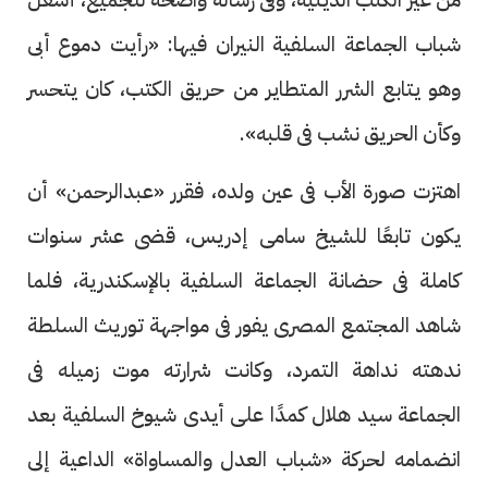
شباب الجماعة السلفية النيران فيها: «رأيت دموع أبى
وهو يتابع الشرر المتطاير من حريق الكتب، كان يتحسر
وكأن الحريق نشب فى قلبه».
اهتزت صورة الأب فى عين ولده، فقرر «عبدالرحمن» أن
يكون تابعًا للشيخ سامى إدريس، قضى عشر سنوات
كاملة فى حضانة الجماعة السلفية بالإسكندرية، فلما
شاهد المجتمع المصرى يفور فى مواجهة توريث السلطة
ندهته نداهة التمرد، وكانت شرارته موت زميله فى
الجماعة سيد هلال كمدًا على أيدى شيوخ السلفية بعد
انضمامه لحركة «شباب العدل والمساواة» الداعية إلى