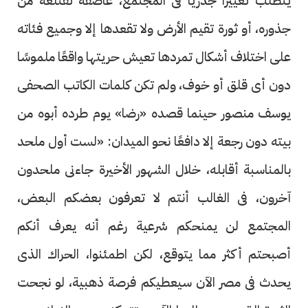
يتطلب تغييرًا جذريًا فى المجتمع، عاصفة تقتلعه من
جذوره، أو ثورة تقيم الأرض ولا تقعدها إلا وجميع فئاته
على اختلاف أشكال تمردها تعيش حريتها واقعًا ملموسًا
دون أى قلق أو خوف، ولم تكن كلمات الكاتب الصحفى
يوسف منصور حينما قصده «رضا» يوم طرده أبوه من
بيته دون رجعة إلا دافعًا نحو الميدان: «لست أول ملحد
بالمناسبة أقابله، خلال الشهور الأخيرة جاءنى ملحدون
آخرون، فى الغالب أنتم لا تعرفون بعضكم البعض،
المجتمع لن يمنحكم شرعية رغم أنه يعرف أنكم
أصبحتم أكثر مما يتوقع، لكن اطمئنوا، الحراك الذى
يحدث فى مصر الآن سيعطيكم فرصة ذهبية، لو نجحت