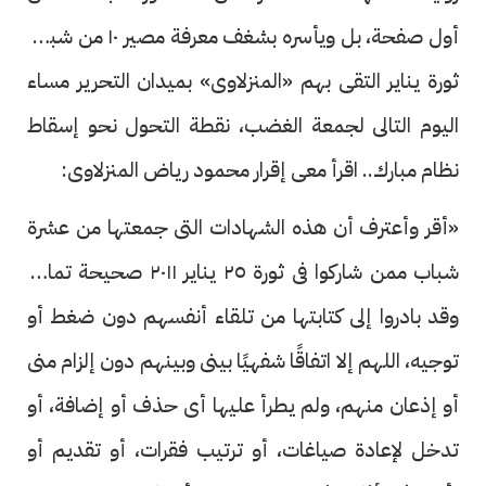
أول صفحة، بل ويأسره بشغف معرفة مصير ١٠ من شباب
ثورة يناير التقى بهم «المنزلاوى» بميدان التحرير مساء
اليوم التالى لجمعة الغضب، نقطة التحول نحو إسقاط
نظام مبارك.. اقرأ معى إقرار محمود رياض المنزلاوى:
«أقر وأعترف أن هذه الشهادات التى جمعتها من عشرة
شباب ممن شاركوا فى ثورة ٢٥ يناير ٢٠١١ صحيحة تمامًا،
وقد بادروا إلى كتابتها من تلقاء أنفسهم دون ضغط أو
توجيه، اللهم إلا اتفاقًا شفهيًا بينى وبينهم دون إلزام منى
أو إذعان منهم، ولم يطرأ عليها أى حذف أو إضافة، أو
تدخل لإعادة صياغات، أو ترتيب فقرات، أو تقديم أو