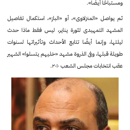
ومستباحًا أيضًا».
ثم يواصل «المنزلاوى»، أو «الباز»، استكمال تفاصيل
المشهد التمهيدى لثورة يناير، ليس فقط ماذا حدث
ليلتها، وإنما أيضًا تتابع الأحداث وتأثيراتها لسنوات
طويلة قبلها، وفى الذروة مشهد «خليهم يتسلوا» الشهير
عقب انتخابات مجلس الشعب ٢٠١٠.