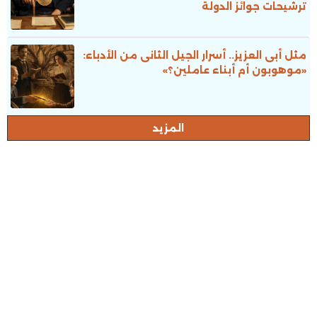
ترشيحات جوائز الدولة
مثل أبى العزيز.. أسرار الجيل الثانى من الأدباء:
«موهوبون أم أبناء عاملين؟»
المزيد