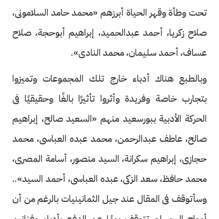
تحت وطأة وقهر الحياة أبرزهم «محمد حامد السلامونى،
صلاح زكريا، أحمد عبدالحميد، إبراهيم أبوحجة، صلاح
عساف، أحمد سليمان، محمد النادى».
وبالطبع هناك أدباء خارج تلك المجموعات وتميزوا
بتجارب خاصة وفريدة وأثروا تأثيرًا بالغًا وحقيقيًا فى
الحركة الأدبية ببورسعيد منهم «السعيد صالح، إبراهيم
صالح، عاطف عبدالرحمن، محمد عبده العباسى، محمد
حجازى، إبراهيم سكرانة، السيد منصور، أسامة المصرى،
محمد حافظ، سعد الزكى، عبده العباسى، أحمد السيد»..
وسأتوقف فى المقال عند جيل الثمانينيات بالرغم من أن
أمواج البحر لم تتوقف يومًا عن الدفع بأدباء وفنانين