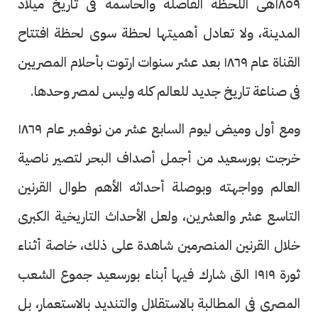
١٨٥٩هى اللحظة الفاصلة والحاسمة فى تاريخ ميلاد
المدينة، ولا تعادل أهميتها لحظة سوى لحظة افتتاح
القناة عام ١٨٦٩ بعد عشر سنوات ارتوت بأحلام المصريين
فى صناعة تاريخ جديد للعالم كله وليس لمصر وحدها.
ومع أول وميض ليوم السابع عشر من نوفمبر عام ١٨٦٩
خرجت بورسعيد من أجمل أصداف البحر لتصير ناصية
العالم وواجهته وبوصلة أحداثه الأهم طوال القرنين
التاسع عشر والعشرين، ولعل الأحداث التاريخية الكبرى
خلال القرنين المنصرمين شاهدة على ذلك، خاصة أثناء
ثورة ١٩١٩ التى شارك فيها أبناء بورسعيد جموع الشعب
المصرى فى المطالبة بالاستقلال والتنديد بالاستعمار، بل