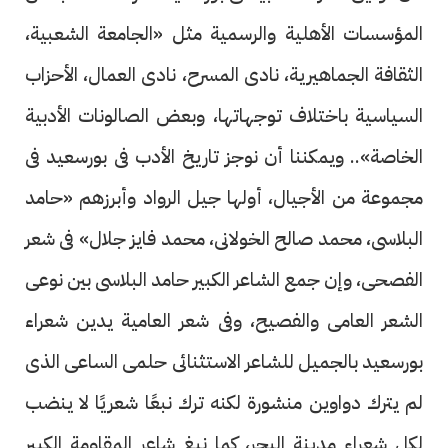
المؤسسات الأهلية والرسمية مثل «الجامعة الشعبية،
الثقافة الجماهيرية، نادى المسرح، نادى العمال، الأحزاب
السياسية باختلاف توجهاتها، وبعض الصالونات الأدبية
الخاصة».. ويمكننا أن نوجز تاريخ الأدب فى بورسعيد فى
مجموعة من الأجيال، أولها جيل الرواد وأبرزهم «حامد
البلاسى، محمد صالح الخولانى، محمد فايز جلال» فى شعر
الفصحى، وإن جمع الشاعر الكبير حامد البلاسى بين نوعى
الشعر العامى والفصيح، وفى شعر العامية يدين شعراء
بورسعيد بالجميل للشاعر الاستثنائى حلمى الساعى الذى
لم يترك دواوين منشورة لكنه ترك نبعًا شعريًا لا ينضب
لكل شعراء مدينة البحر، كما نبغ شاعر المقاومة الكبير