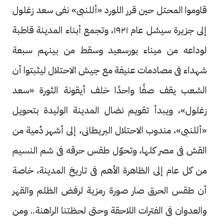
قاوموا المحتل حين قرر اللورد «أللنبى» نفى سعد زغلول
إلى جزيرة سيشل عام ١٩٢١، وتجمع أبناء المدينة قاطبة
لوداعه من ميناء بورسعيد وسقط من بينهم سبعة
شهداء فى مصادمات عنيفة مع جيش الاحتلال ليثبتوا أن
الشعب يقف صفًا واحدًا خلف أيقونة الثورة «سعد
زغلول»، ويبدأ تقويم نضال المدينة الوليدة بتحويل
«أللنبى»، مندوب الاحتلال البريطانى، إلى أشهر دُمية من
القش فى مصر كلها، وتحوّل طقس حرقه فى شم النسيم
من كل عام إلى الظاهرة الأهم فى تاريخ المدينة، خاصة
أن طقس الحرق صار صورة رمزية لرفض الظلم والقهر
والعدوان فى الفترات اللاحقة وحتى لحظتنا الراهنة.. ومن