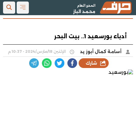
المحرر العام
محمد الباز
أدباء بورسعيد 1.. بيت البحر
أسامة كمال أبوز يد
الإثنين 18/مارس/2024 - 10:37 م
شارك