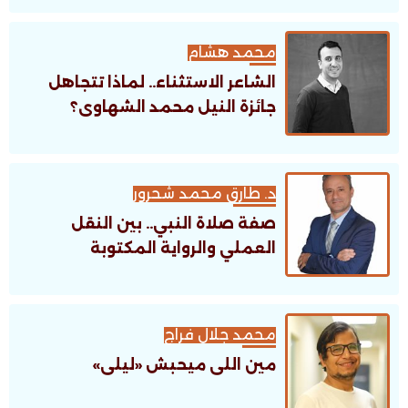
محمد هشام
الشاعر الاستثناء.. لماذا تتجاهل
جائزة النيل محمد الشهاوى؟
د. طارق محمد شحرور
صفة صلاة النبي.. بين النقل
العملي والرواية المكتوبة
محمد جلال فراج
مين اللى ميحبش «ليلى»