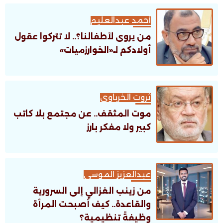
أحمد عبدالعليم
من يروى لأطفالنا؟.. لا تتركوا عقول
أولادكم لـ«الخوارزميات»
ثروت الخرباوى
موت المثقف.. عن مجتمع بلا كاتب
كبير ولا مفكر بارز
عبدالعزيز الموسى
من زينب الغزالي إلى السرورية
والقاعدة.. كيف أصبحت المرأة
وظيفةً تنظيمية؟