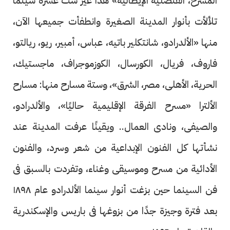
المسرح، القنصلية الإيطالية» هذا غير ست عشرة سينما
تلألأت بأنوار المدينة الصغيرة وانطفأت جميعها الآن،
منها «الألدرادو، شانتكلير باتيه، عباس، أمبير، ريو، ريالتو،
فاروف، فريال، الكورسال، الكوزموجراف، ماجستيك،
الحرية، الأهلى، مصر، الشرق»، وستة مسارح منها: مسارح
الألترا «مسرح الفرقة الإقليمية حاليًا»، والألدرادو،
والصيفى، ونادى العمال.. ويقينًا عرفت المدينة عند
نشأتها كل الفنون الإبداعية من شعر وسرد، والفنون
الأدائية من مسرح وموسيقى وغناء، وتفردت بالسبق فى
فن السينما حين بزغت أنوار سينما الألدرادو عام ١٨٩٨
بعد فترة وجيزة جدًا من بزوغها فى باريس والإسكندرية