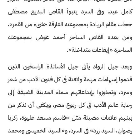
كامل عيد، وفى السرد يتبوأ القاص البديع مصطفى
حجاب مقام الريادة بمجموعته الفارقة «شىء من القمر»،
ومن بعده القاص الساحر أحمد عوض بمجموعته
الساحرة «إيقاعات متداخلة».
وبعد جيل الرواد يأتى جيل الأساتذة الراسخين الذين
قدموا إسهامات مهمة ولافتة فى كل فنون الأدب من شعر
وسرد، وتجاوزوا بإبداعاتهم سماء المدينة الضيقة إلى
رحابة عالم الأدب فى كل ربوع مصر، ويكفى أن نذكر من
بينهم علامات مضيئة مثل «قاسم مسعد عليوة، زكريا
رضوان، السيد زرد» فى السرد، و«السيد الخميسى ومحمد