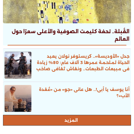
القُبلة.. تحفة كليمت الصوفية والأعلى سعرًا حول
العالم
جدل «الأوديسة».. كريستوفر نولان يعيد
الحياة لملحمة عمرها 3 آلاف عام: 80% زيادة
فى مبيعات الطبعات.. ونقاش ثقافى صاخب
أنا يوسف يا أبى!.. هل عانى «جو» من «عُقدة
الأب»؟
المزيد