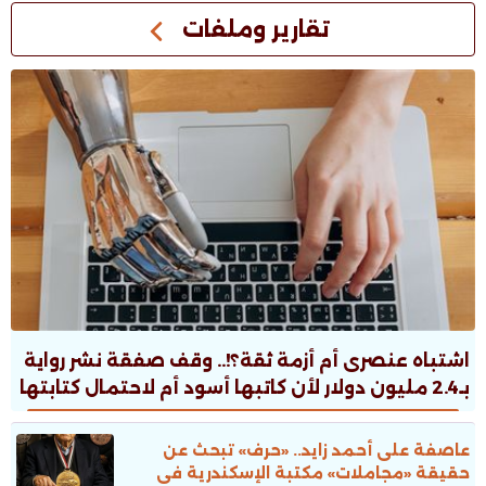
تقارير وملفات
اشتباه عنصرى أم أزمة ثقة؟!.. وقف صفقة نشر رواية
بـ2.4 مليون دولار لأن كاتبها أسود أم لاحتمال كتابتها
بالـAI؟!
عاصفة على أحمد زايد.. «حرف» تبحث عن
حقيقة «مجاملات» مكتبة الإسكندرية فى