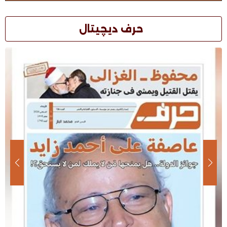
حرف ديچيتال