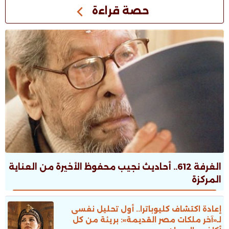
حصة قراءة
الغرفة 612.. أحاديث نجيب محفوظ الأخيرة من العناية
المركزة
إعادة اكتشاف كليوباترا.. أول تحليل نفسى
لـ«آخر ملكات مصر القديمة»: بريئة من كل