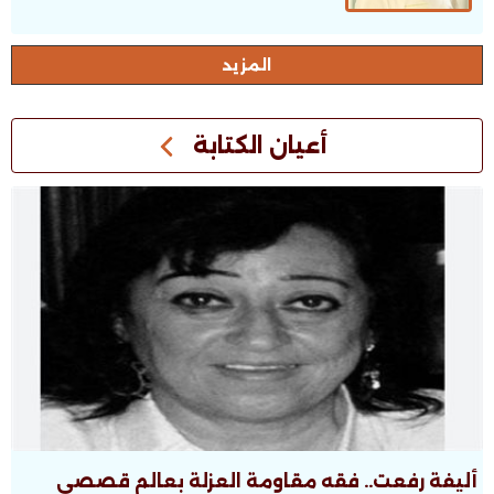
اﻟﻤﺰﻳﺪ
أعيان الكتابة
أليفة رفعت.. فقه مقاومة العزلة بعالم قصصى