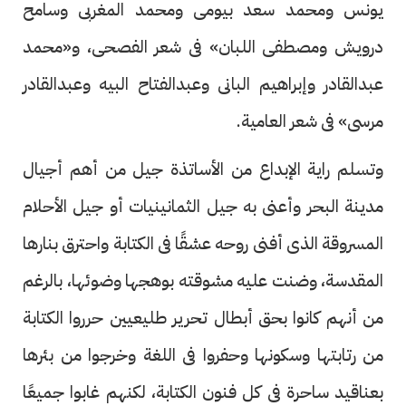
يونس ومحمد سعد بيومى ومحمد المغربى وسامح
درويش ومصطفى اللبان» فى شعر الفصحى، و«محمد
عبدالقادر وإبراهيم البانى وعبدالفتاح البيه وعبدالقادر
مرسى» فى شعر العامية.
وتسلم راية الإبداع من الأساتذة جيل من أهم أجيال
مدينة البحر وأعنى به جيل الثمانينيات أو جيل الأحلام
المسروقة الذى أفنى روحه عشقًا فى الكتابة واحترق بنارها
المقدسة، وضنت عليه مشوقته بوهجها وضوئها، بالرغم
من أنهم كانوا بحق أبطال تحرير طليعيين حرروا الكتابة
من رتابتها وسكونها وحفروا فى اللغة وخرجوا من بئرها
بعناقيد ساحرة فى كل فنون الكتابة، لكنهم غابوا جميعًا