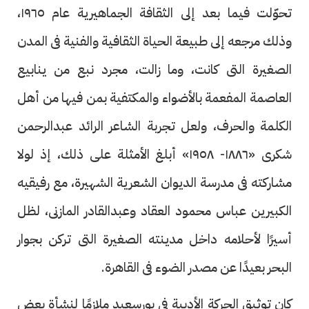
تحوّلت فيما بعد إلى الثقافة الجماهيرية عام ١٩٦٥،
وذلك مرجعه إلى طبيعة الحياة الثقافية والفنية فى المدن
الصغيرة التى كانت، وما زالت، مجرد نبع من ينابيع
العاصمة المفعمة بالأضواء والمكتفية بمن فيها من أهل
الكلمة والحرف، ولعل تجربة الشاعر الرائد عبدالرحمن
شكرى «١٨٨٦- ١٩٥٨» أبلغ الأمثلة على ذلك، إذ لولا
مشاركته فى مدرسة الديوان الشعرية الشهيرة، مع رفيقيه
الكبيرين عباس محمود العقاد وعبدالقادر المازنى، لظل
أسيرًا لأحلامه داخل مدينته الصغيرة التى تركن بجوار
البحر بعيدًا عن مصدر الضوء فى القاهرة.
كان توثيق الحركة الأدبية فى بورسعيد ملازمًا لنشأة بعض