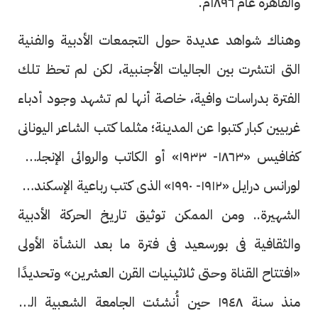
والقاهرة عام ١٨٩٦م.
وهناك شواهد عديدة حول التجمعات الأدبية والفنية
التى انتشرت بين الجاليات الأجنبية، لكن لم تحظ تلك
الفترة بدراسات وافية، خاصة أنها لم تشهد وجود أدباء
غربيين كبار كتبوا عن المدينة؛ مثلما كتب الشاعر اليونانى
كفافيس «١٨٦٣- ١٩٣٣» أو الكاتب والروائى الإنجليزى
لورانس درايل «١٩١٢- ١٩٩٠» الذى كتب رباعية الإسكندرية
الشهيرة.. ومن الممكن توثيق تاريخ الحركة الأدبية
والثقافية فى بورسعيد فى فترة ما بعد النشأة الأولى
«افتتاح القناة وحتى ثلاثينيات القرن العشرين» وتحديدًا
منذ سنة ١٩٤٨ حين أُنشئت الجامعة الشعبية التى