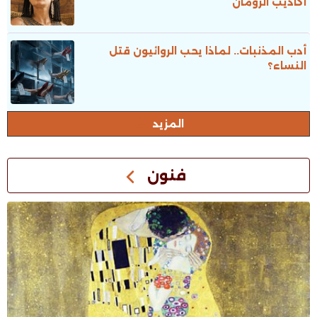
أكاذيب الرومان
أدب المذنبات.. لماذا يحب الروائيون قتل
النساء؟
المزيد
فنون