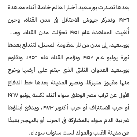
بعدها تصدرت بورسعيد أخبار العالم خاصة أثناء معاهدة
١٩٣٦ وتمركز جيوش الاحتلال فى مدن القناة، وحين
أُلغيت المعاهدة عام ١٩٥١ تحوّلت مدن القناة، ومنها
بورسعيد، إلى مدن من نار لمقاومة المحتل، لتندلع بعدها
ثورة يوليو عام ١٩٥٢ وتؤمم القناة عام ١٩٥٦، وتقاوم
بورسعيد العدوان الثلاثى الذى جثم على أرضها وخرج
منها مقهورًا منهزمًا، وتصير المدينة بعدها خط الدفاع
الأول عن تراب مصر الوطنى سواء أثناء نكسة يونيو ١٩٦٧
أو حرب الاستنزاف أو حرب أكتوبر ١٩٧٣، ويدفع أبناؤها
ضريبة الدم سواء بالمشاركة فى الحرب أو بالتهجير بعيدًا
عن مدينة القلب والمولد لست سنوات سوداء.