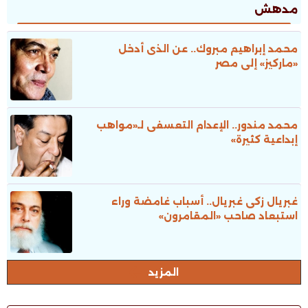
مدهش
محمد إبراهيم مبروك.. عن الذى أدخل
«ماركيز» إلى مصر
محمد مندور.. الإعدام التعسفى لـ«مواهب
إبداعية كثيرة»
غبريال زكى غبريال.. أسباب غامضة وراء
استبعاد صاحب «المقامرون»
المزيد