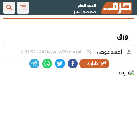
المحرر العام
محمد الباز
ورق
أحمد عوض
الأربعاء 20/مارس/2024 - 03:32 م
شارك