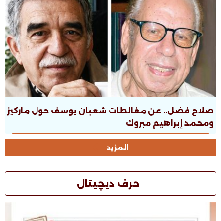
صلاح فضل.. عن مغالطات شعبان يوسف حول ماركيز
ومحمد إبراهيم مبروك
المزيد
حرف ديچيتال