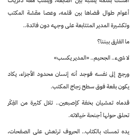
أمسك بقلمه يقلبه بين أصابعه، ويقلّب معه ذكريات
أعوام طوال قضاها بين قلمه، وعصا مقشة المكتب
وتكشيرة المدير المتتابعة على وجهه دون فائدة..
ما الفارق ببننا؟
لا شىء.. الجحيم.. «المدير يكسب»
ورجع إلى نفسه فوجد أنه إنسان محدود الأجزاء، يكاد
يكون بقعة فوق سطح زجاج المكتب.
قدماه تمشيان بخفة كإصبعين.. تلال كثيرة من الفِكَر
تحلق حولها أجنحة خيالاته.
يده تمسك بالكتاب.. الحروف ترتعش على الصفحات،