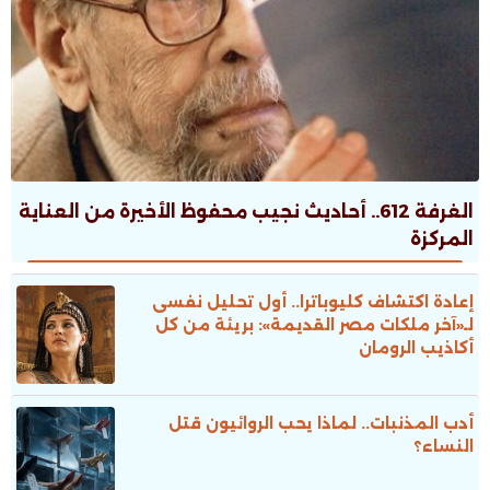
الغرفة 612.. أحاديث نجيب محفوظ الأخيرة من العناية
المركزة
إعادة اكتشاف كليوباترا.. أول تحليل نفسى
لـ«آخر ملكات مصر القديمة»: بريئة من كل
أكاذيب الرومان
أدب المذنبات.. لماذا يحب الروائيون قتل
النساء؟