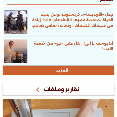
جدل «الأوديسة».. كريستوفر نولان يعيد
الحياة لملحمة عمرها 3 آلاف عام: 80% زيادة
فى مبيعات الطبعات.. ونقاش ثقافى صاخب
أنا يوسف يا أبى!.. هل عانى «جو» من «عُقدة
الأب»؟
المزيد
تقارير وملفات