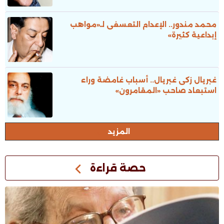
محمد مندور.. الإعدام التعسفى لـ«مواهب
إبداعية كثيرة»
غبريال زكى غبريال.. أسباب غامضة وراء
استبعاد صاحب «المقامرون»
المزيد
حصة قراءة