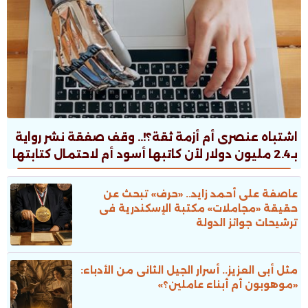
اشتباه عنصرى أم أزمة ثقة؟!.. وقف صفقة نشر رواية
بـ2.4 مليون دولار لأن كاتبها أسود أم لاحتمال كتابتها
بالـAI؟!
عاصفة على أحمد زايد.. «حرف» تبحث عن
حقيقة «مجاملات» مكتبة الإسكندرية فى
ترشيحات جوائز الدولة
مثل أبى العزيز.. أسرار الجيل الثانى من الأدباء:
«موهوبون أم أبناء عاملين؟»