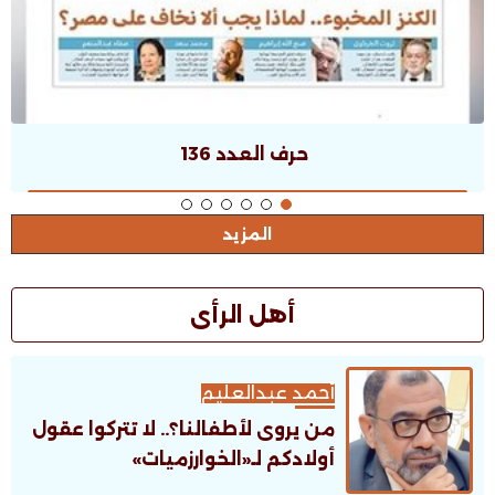
حرف العدد 135
المزيد
أهل الرأى
أحمد عبدالعليم
من يروى لأطفالنا؟.. لا تتركوا عقول
أولادكم لـ«الخوارزميات»