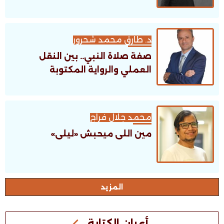
د. طارق محمد شحرور
صفة صلاة النبي.. بين النقل
العملي والرواية المكتوبة
محمد جلال فراج
مين اللى ميحبش «ليلى»
اﻟﻤﺰﻳﺪ
أعيان الكتابة