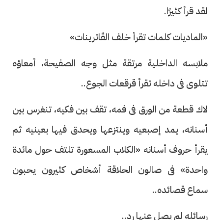
لقد قرأ كثيرًا.
«الماديات كلمات تقرأ خلف الڤاترينات»
ملابسه الداخلية مرتقة مثل وجه الصفيحة، أمعاؤه
تتلوى فى داخله تقرأ قرقعات الجوع..
لاك قطعة من الورق فى فمه، تقف بين فكيه، تنغرس بين
أسنانه، يمد إصبعيه وينتزعها ويحدق فيها بعينيه ثم
يقرأ حروف أسنانه «الكلاب المسعورة تلتف حول مائدة
واحدة» فى صالون الحلاقة أشخاص كثيرون يحبون
سماع قصائده..
رسائله لم يصل عنها رد..