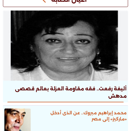
أليفة رفعت.. فقه مقاومة العزلة بعالم قصصى
مدهش
محمد إبراهيم مبروك.. عن الذى أدخل
«ماركيز» إلى مصر