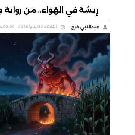
رِيشَة في الهَواء.. من رواية 
عبدالنبي فرج
الثلاثاء 20/يناير/2026 - 02:09 م