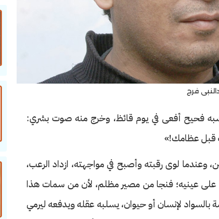
النبى فرج
 يشبه فحيح أفعى في يوم قائظ، وخرج منه صوت بشري:
ك قبل عظامك!»
 وعندما لوى رقبته وأصبح في مواجهته، ازداد الرعب،
ل على عينيه؛ فنجا من مصير مظلم، لأن من سمات هذا
 بالسواد لإنسان أو حيوان، يسلبه عقله ويدفعه ليرمي