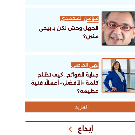
مؤمن المحمدى
الجهل وحش لكن بـ ييجى
منين؟
نهى القاضى
جناية القوائم.. كيف تظلم
كلمة «الأفضل» أعمالًا فنية
عظيمة؟
اﻟﻤﺰﻳﺪ
إبداع