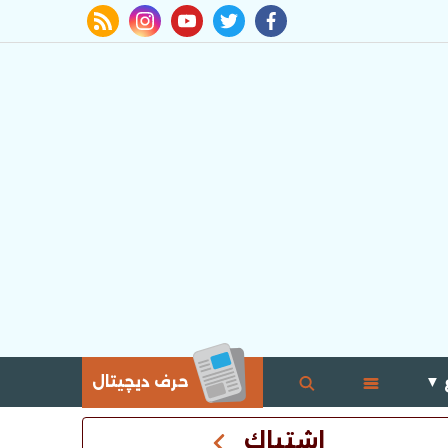
rss feed
instagram
youtube
twitter
facebook
 ▼
حرف ديچيتال
اشتباك