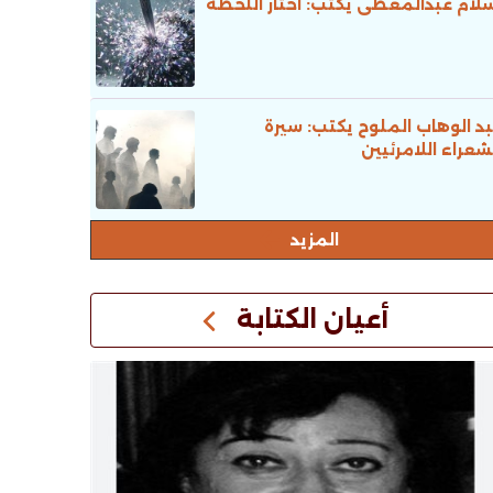
لام عبدالمعطى يكتب: اختار اللحظة
د الوهاب الملوح يكتب: سيرة
شعراء اللامرئيين
المزيد
أعيان الكتابة