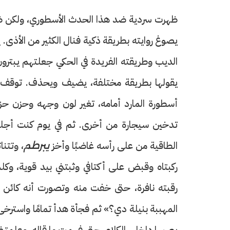
ظهرت سردية ضد هذا الحدث الأسطوري، ولكن ظ
يصوغ روايته بطريقة ذكية فنال الكثير من الأذى. 
الديب وطريقته الفريدة في الحكي جعلتهم يبترو
يقولها بطريقة مختلفة، يضيف ويحذف. توقف ال
أسطورة المارد أمامه، تغير لون وجهه وحزن حزنً
تدخين سيجارة من أخرى. ثم في يوم كنت أجلس
الطاقية من على رأسه غاضبًا وأخز
، وتتن
يبرطم
ركبتاه وقبض على أكتافي وثبتني بيد قوية، وك
رقبته نافرة، حتى خفت منه وتصورت أنه كائن
المهببة بنيلة دي؟» ثم فجأة هدأ تمامًا واسترخى 
يصبها داخلي الكلام. حتى فهمت ما قاله، وعلمتني ه