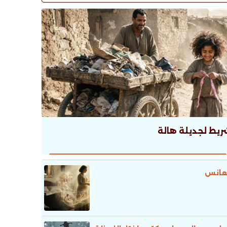
ريط لجديلة هالة
عانس