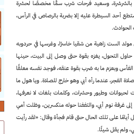
بالشرشرة، وسعيد فرحات شرب سمًّا مخصصًا لحشرة
تطع أحد السيطرة عليه إلا بضربة بالرصاص في الرأس،
الحوادث.
ن مولد الست زاهية من شقيا خاسرًا، وغرسها في حردوبه
 حاول التحول، يغزه بقوة حتى وصل إلى البيت، حينها
فأس وبعزم ما به ضرب بقوة عنقه، فوجد نفسه معلقًا
لاة الفجر، عندما رأه أبي وهو خارج للصلاة. ويا هول ما
لحيوانات وطيور وحشرات، وكلمات بلغات لا نعرفها،
لى غرفة نوم أبي، والتففنا حوله منكسرين، وظلت أمي
امًا على تلك الحال حتى قام فجأة وقال: «لقد رأيت
 ولم يقل شيئًا.