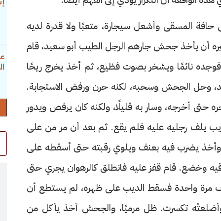
إس
افة المسقى وأشعل سيجارة، متعبًا ولا قدرة لديه
تفكيره أن يأخذ جحش جارهم الرجل الطيب أبو سعيد، قام
عب
فوجده نائمًا ويشخر بصوت فظيع، ثم أخذ يخرج ريحًا
ال
ْبَد، وحل الجحش وسحبه، لكنه حرن ورفض الاستجابة.
ره حتى أخرجه، وسار به قليلًا، ولكنه كان يرفص ويدور
ب يلف رجليه عليه فلم يقع. ثم بعد أن مر من على
 وأخذ يضرب فيه بعنف ويلوي رقبته حتى أسقطه على
يه وخضع. قام قفز عليه فانطلق كالرهوان يجري حتى
توقف مرة واحدة فسقط الديب على ظهره، لم يستطع أن
أضلعتُه تكسرت. ظل مرميًا، والجحش أخذ يأكل من