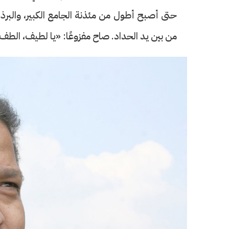
حتى أصبح أطول من مئذنة الجامع الكبير، وال
من بين يد الحداد. صاح مفزوعًا: «يا لطيف، الطف
حرف العدد 133