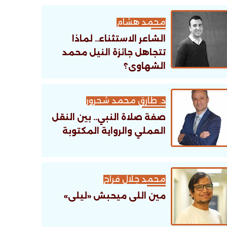
تنظيمية؟
محمد هشام
الشاعر الاستثناء.. لماذا
تتجاهل جائزة النيل محمد
الشهاوى؟
د. طارق محمد شحرور
صفة صلاة النبي.. بين النقل
العملي والرواية المكتوبة
محمد جلال فراج
مين اللى ميحبش «ليلى»