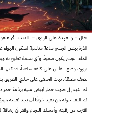
يقال – والعهدة على الراوي –: الديب، في عن
الذرة ببطن الجسر، ساعة مناسبة لسكون الهواء عن
الماء، الجسر يكون ضعيفًا وأي نسمة تطيح به ويص
يزوره، وضع الفأس على كتفه ساهياً، فمكانها 
نصف مغلقة. نبات الحلفى على جانبي الطريق يضفي
ثم انتبه إلى صوت حمار أبيض عليه برذعة حمراء 
ثم التف حوله من بعيد خوفًا أن يجد نفسه مرميً
اقترب من رقبته وأمسك اللجام وقفز في رشاقة لي