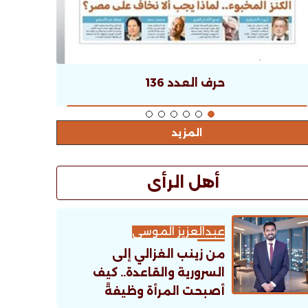
حرف العدد 136
المزيد
أهل الرأى
عبدالعزيز الموسى
من زينب الغزالي إلى
السرورية والقاعدة.. كيف
أصبحت المرأة وظيفةً