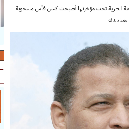
برذعة الطرية تحت مؤخرتها أصبحت كسن فأس مسحوبة
 بعبادك!»
حرف العدد 132