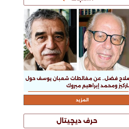
لاح فضل.. عن مغالطات شعبان يوسف حول
ركيز ومحمد إبراهيم مبروك
المزيد
حرف ديچيتال