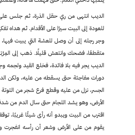
الديب انتهى من ري حقل الذرة، ثم جلس على ح
للعودة إلى البيت سيرًا على الأقدام. ثم هداه 
وجر رجله إلى أن وصل للعشة التي يبيت فيها، 
متقطعًا، فضحك وانتعش قليلًا. ذهب إلى المِر
الديب يجر فيه بلا فائدة، فخلع القيد ولجمه وج
دورات مفاجئة حتى يسقطه من عليه، ولكن الدي
الجسر، نزل من عليه وقطع فرع شجر من التوتة
الأرض، وهو يشد اللجام حتى سال الدم من شدق
اقترب من البيت ويبدو أنه رأى شيئًا غريبًا، 
يقوم من على الأرض وشعر أن رأسه انفجرت و