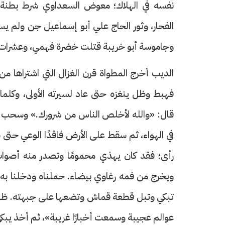
نفسه في الهلاك؛ معوض السعداوي شرط بطنة 
الفحار، وثور الحاج علي أبو إسماعيل جن ولم يس
وجاموسة أبو خريبة قتلت خضرة فهمي، وعشرات 
الديب أخرج المطواة قرن الغزال التي اشتراها م
فهبط وظل ينغزه حتى عاد لسيرته الأولى، وكلما
قال: «والله لأخلص الناس من شرورك.» وسحب ال
في الهواء، ثم سقط على الأرض فاقدًا الوعي حتى ص
رأى؛ فقد كان يهذي محمومًا وتصدر منه أصوات 
ويخرج من فمه رغاوي بيضاء. حملناه ودخلنا به إ
تبكي وتبل قطعة قماش وتضعها على جبهته. ظل أي
عوالم عجيبة وسمعت أخبارًا غريبة»، ثم أخذ يبكي،