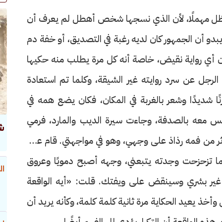
ل مهملًا، لأن الذي نسجها شخص أهطل لم يعرف أن
يبدو أن الجمهور كان لديه رغبة في التصديق، أو خفة دم
ن أي رواية نقيض، خاصة أنه كل مرة يطلب منه حكيها
رجل عن سرد روايته غير الشيقة، وكلما تم استعادة
ا شديدًا وشعر بالغربة في المكان، فكان يضع همه في
 معه بالصدفة، وجاءت سيرة الديب والمارد، فرمي
ش
اثر من فمه رذاذ على وجهي، وهو في مواجهتي. قام على
لما تزحزحت وجدته يتبعني، وجهه أصبح دمويًا وعروق
ال
 غير بشري وسينقض على ويفتك. قلت: «أيه الواقعة
وأخذ يعيد الحكاية مرة ثانية كلمة كلمة، وكأنه يريد أن
ذه الواقعة أن التكرار يؤدي إلى الفهم أيضًا.