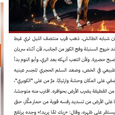
فوان شبابه الطائش، ذهب قرب منتصف الليل لري غيط
د خروج السنبلة وفج الكوز من الجانب، لأن أثناء سريان
بح حصيرة. ولأن التعب أنهكه بعد الري، وأبو النوم بدأ
الطبيعي في الخص، وصعد السلم الحجري للجسر عينيه
 على المكان وحشة وارتيابًا. مرَّ من على "الكوبري"،
من القطيفة يضرب الأرض بحوافره. اقترب منه متوجسًا،
ا على الأرض من تسديد رفسه قوية من حمار مكَّار، حتى
ستقر على ظهره، وقال: «ربك لمَّا يريد!» وجده يرتفع