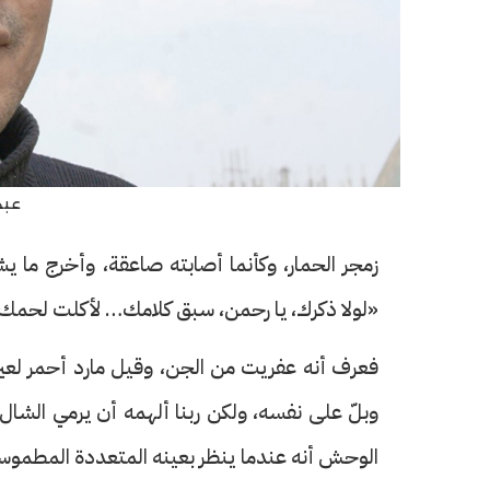
عبد
زمجر الحمار، وكأنما أصابته صاعقة، وأخرج ما
«لولا ذكرك، يا رحمن، سبق كلامك… لأكلت لحم
فعرف أنه عفريت من الجن، وقيل مارد أحمر لعين،
وبلّ على نفسه، ولكن ربنا ألهمه أن يرمي الشا
الوحش أنه عندما ينظر بعينه المتعددة المطموسة