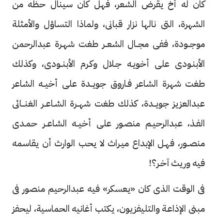
كان له أخ يقرض الشعر، فهل كان سينال حظه من
الشهرة، التى نالها نزار قبانى، ولماذا التساؤل والأمثلة
موجــودة، ففى مجــال الشعــر طغت شهـرة عبدالرحمن
الأبنـودى على أخويـه جـلال وكـرم الأبنــودى، وكذلك
طغت شهرة الشاعر فـاروق جويــدة على أخيــه الشاعر
عبدالعزيز جويــدة، كذلك طغت شهــرة الشـاعــر الغنـــائى
الفـذ، عبدالرحيـم منصـور على أخيــه الشاعــر حمـدى
منصــور، فهـل الإبداع ميـراث لا يحب الوارث أن يقاسمه
فيه وريث آخـر؟!
فى الوقت الذى كان «يعسكر» فيه عبدالرحيم منصور فى
مبنى الإذاعـة والتليفزيون، يكتب أغانيه الحماسية، ليحفز