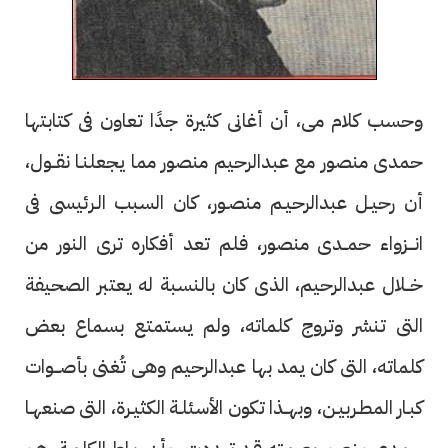
وحسب كلام مى، أن أغانى كثيرة جدًا تعاون فى كتابتها
حمدى منصور مع عبدالرحيم منصور مما يجعلنـا نقــول،
أن رحيـل عبدالرحيـم منصـور، كان السبب الـرئيسى فى
انـــزواء حمــدى منصور، فلم تعد أفكاره ترى النور من
خــلال عبدالرحيم، الذى كان بالنسبة له يعتبر الصحيفة
التى تنشر وتروج كلماته، ولم يستمتع بسماع بعض
كلماته، التى كان يمد بها عبدالرحيم وهى تُغنى بأصـــوات
كبـار المطـربيـن، وبهــذا تكون الأسئلـة الكثيـرة، التى صنعهـا