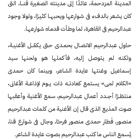
المدينة المزدحمة، عائدًا إلى مدينته الصغيرة قنـــا، التى
كان يشعر بالدفء فى شوارعها ويحبهــا كثيـرًا، ولولا وجود
عبدالرحيم فى القاهرة، لما وطـأت قدمـاه شوارعهـا.
حاول عبدالرحيم الاتصـال بحمـدى حتى يكمّــل الأغنيــة،
ولكنـه لم يتوصل إليه، فأكملها هو ولحنها سيد
إسماعيل وغنتها عايدة الشاعر، وبينما كان حمدى
«الكلام لمى» يستمع كعادتــه ذات يــوم لإذاعــة الأغانى،
منتظــرًا أجــدد أعمال عبدالرحيـم، سمع الأغنية وأعقبها
صوت المذيع الذى قال إن الأغنية من كلمات عبدالرحيم
منصور، فَطار حمدى منصور فرحـًا، وجال فى شوارع قنا،
يُسمع الناس ما كتب عبدالرحيم بصوت عايدة الشاعر.