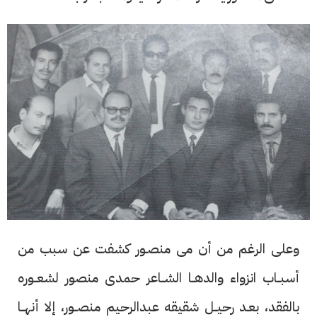
وعلى الرغم من أن مى منصـور كشفت عن سبب من
أسبــاب انزواء والدهــا الشــاعر حمدى منصور لشعــوره
بالفقد، بعـد رحيــل شقيقه عبدالرحيم منصــور، إلا أنهــا