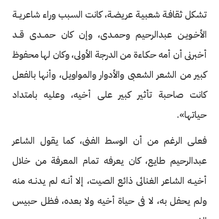
تشكل ثقافـة شعبيـة عريضـة، كانت السبب وراء شاعريــة
الأخـويـن عبدالرحيم وحمـدى، وإن كان حمــدى قــد
أخبرنى أن أمه حكـاءة من الدرجة الأولى، وكان لها محفوظ
كبير من الشعر الشعبى والأدوار والمواويل، وأنها بالفعل
كانت صاحبة تأثير كبير على أخيه، وعليه بامتداد
حياتها».
فعلى الرغم من أن الوسط الفنى، كما يقول الشاعر
عبدالرحيم طايع، كان يعرفه تمام المعرفة من خلال
أخيــه الشاعر الغنائى ذائع الصيت، إلا أنــه لم يدنــه منه
ولم يحفل به، لا فى حياة أخيه ولا بعده، فظل حبيس