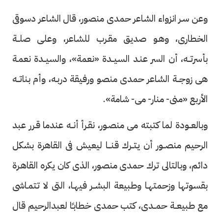
وعن سـر انزواء الشاعر حمدى منصور، قال الشاعر دسوقى
الخطارى، وهـو صديق مقـرب للشاعر، وعلى صلــة
بأسرتــه، أن السر عنـد السيــدة «نعمة»، والسيــدة نعمـة
هى زوجــة الشاعر حمدى منصو ورفيقة دربـه، وأم بناتــه
الأربع «منى- منار- مى- شامة».
وبالعــودة لما كتبته مى منصـور، نقـرأ أنــه عندما قـرر عبد
الرحيم منصــور أن يتــرك قنـــا ليعيش فى القاهرة بشكل
دائم، وبالتالى ترك حمدى منصور، الذى كان يكره القاهـرة
بقسوتها وزحمتهـا وطبيعة البشــر فيهـا، التى لا تتمـاشى
مع طبيعــة حمــدى، كتب حمدى خطابـًا لعبدالرحيم قال