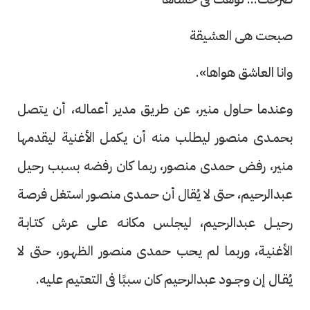
صبحت هى العشيقة
وانا العاشق هواها».
وعندما حـاول منير، عن طريق مدير أعمالـه، أن يتصل
بحمـدى منصور ليطلب منه أن يكمل الأغنية ليقدمها
منير، رفض حمدى منصور، ربما كان رفضه بسبب رحيل
عبدالرحيم، حتى لا يُقال أن حمـدى منصـور استغل فرصـة
رحيــل عبدالرحيم، ليجلس مكانـه على عرش كتـابـة
الأغنيـة، وربما لم يحب حمدى منصور الظهـور، حتى لا
يُقـال إن وجــود عبدالرحيم كان سببًا فى التعتيم عليه.