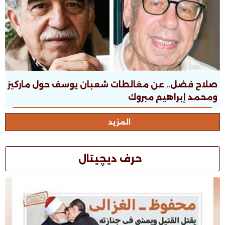
صلاح فضل.. عن مغالطات شعبان يوسف حول ماركيز
ومحمد إبراهيم مبروك
المزيد
حرف ديچيتال