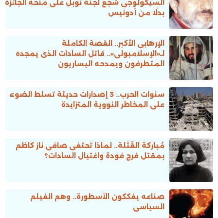
السيكولوجى شجّع لجنة نوبل على منحه الجائزة
بدلًا من أدونيس
الإرهابى الأكبر.. القصة الكاملة
لـ«الإسلامبولى».. قاتل السادات الذى يمجده
المتطرفون ويمدحه اليساريون
سنوات الحرب.. 3 إصدارات حديثة تسلط الضوء
على المخاطر النووية المتزايدة
مُباركة القَتَلة.. لماذا تحتفى صافى ناز كاظم
بمقتل فرج فودة واغتيال السادات؟
صناعه يفككون الأسطورة.. وهم الفيلم
السياسى