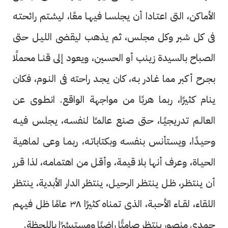
الأماكن، التى اعتـادا أن يجلسـا فيهـا معًا، ليشتم رائحتـه
فى كل شبر وكل مجلس، ثم يذهب ليقضى الليـل حتى
الصباح بالسيدة زينب أو الحسين، ويعود إلى قنــا محملًا
بجـرح أكبر مما غـادر بـه، كان يجـد راحته فى النـوم، فكان
ينام كثيرًا، ربما هربًا من مواجهة الواقع. انطـوى عن
العالـم تدريجيًـا، حتى صنع عالمـًا لنفسـه، يجلس فيــه
وحيـدًا، ويستأنس بنفسـه وبكتاباتـه، ربمـا وعى لماهيـة
الحيـاة، وعرف أنها بلا قيمة، وأقـل من اهتمامـه، لذا قـرر
أن ينتظـر، ظـل ينتظـر الرحيـل، ينتظر الدار الأبدية، ينتظر
اللقاء، لقــاء الأحبـة، الذى تمناه كثيرًا ٣٨ عامًا ظل فيهم
حمدى منصور ينتظر صامتًا راضيًا ومستبشرًا باللحظة.