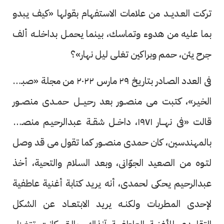
تركت العـديــد من علامات الاستفهام بقولها «كيف يبدو
بما عليه من هدوء وتماسك، بينما يحمـل بداخلــه ألف
جرح يئن، حمم وبراكين تغلى ليل نهار»؟
فى العدد الصـادر بتاريخ ٢٩ مارس ٢٠٢٢ من مجلة «صبـاح
الخيـر»، كتبت مى منصــور بعد رحيـــل حمــدى منصــور
قالت «فى نهـــار ١٩٧١، داخــل شقــة عبدالرحيـم منصـــور
بالمهندسين، كان حمدى منصــور كما تقول مى قد وصل
لتـوه من الصعيد الجوّانى، وبعد السلام والتحية، أخذ
عبدالرحيم يحكى لحمدى، أنه يريد كتابة أغنية عاطفية
لإحدى المطربات ولكنــه يريد الابتعــاد عن الشكل