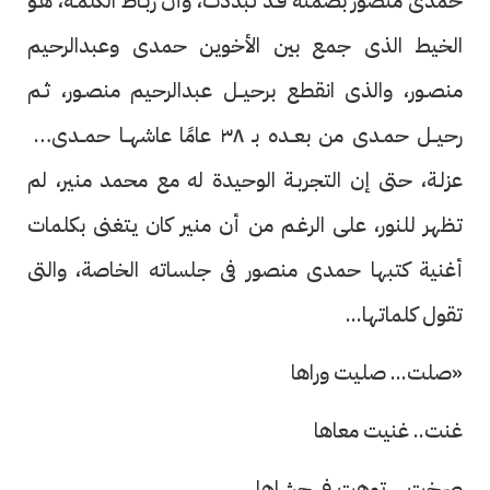
حمدى منصور بصمته قـد تبددت، وأن ربـاط الكلمـة، هـو
الخيط الذى جمع بين الأخوين حمدى وعبدالرحيم
منصـور، والذى انقطع برحيــل عبدالرحيم منصـور، ثـم
رحيــل حمـدى من بعــده بـ ٣٨ عامًا عاشهــا حمــدى فى
عزلـة، حتى إن التجربـة الوحيدة له مع محمد منير، لم
تظهر للنور، على الرغـم من أن منير كان يتغنى بكلمات
أغنية كتبها حمدى منصور فى جلساته الخاصة، والتى
تقول كلماتها...
«صلت... صليت وراها
غنت.. غنيت معاها
صرخت... توهت فى حشاها