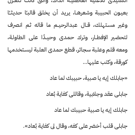
التقليدى للأغنية العاطفيــة آنذاك، والتى كانت تتغــزل
بعيـون الحبيبة وشعرهــا، يريد أن يخلق قالبــًا حديثـــًا
وغير مستهلك، قــال عبدالرحيــم ما قاله ثم انصرف
لتحضير الإفطــار، وترك حمدى وحيــدًا على الطاولـة،
ومعه قلم وعلبة سجائر، قطع حمدى العلبة ليستخدمها
كورقة، وكتب عليها...
«جابلك إيه يا صبية، حبيبك لما عاد
جابلى عقد وجلابية، وقاللى كفاية بُعاد
جابلك إيه يا صبية حبيبك لما عاد
جابلى قلب أخضر على كفه، وقال لى كفاية بُعاد».