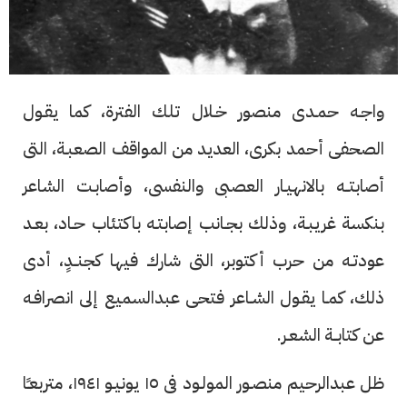
واجـه حمـدى منصور خـلال تلك الفترة، كما يقـول
الصحفى أحمد بكرى، العديد من المواقف الصعبـة، التى
أصابتــه بالانهيـار العصبى والنفسى، وأصابـت الشاعر
بنكسة غريبـة، وذلك بجـانب إصابتـه باكتئاب حـاد، بعـد
عودتـه من حرب أكتوبر، التى شارك فيها كجنــدٍ، أدى
ذلك، كمـا يقـول الشـاعر فتحى عبدالسميع إلى انصرافـه
عن كتابــة الشعـر.
ظل عبدالرحيم منصـور المولـود فى ١٥ يونيـو ١٩٤١، متربعـًا