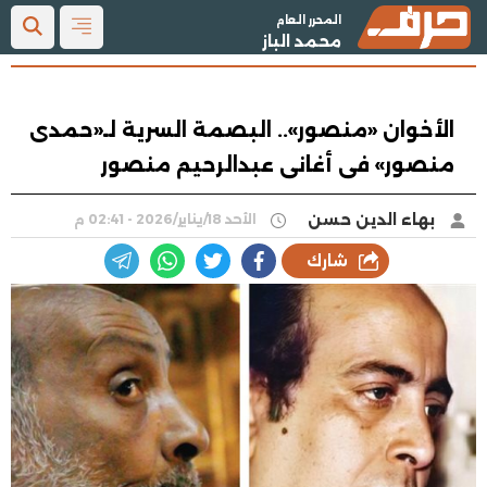
المحرر العام
محمد الباز
الأخوان «منصور».. البصمة السرية لـ«حمدى
منصور» فى أغانى عبدالرحيم منصور
بهاء الدين حسن
الأحد 18/يناير/2026 - 02:41 م
شارك