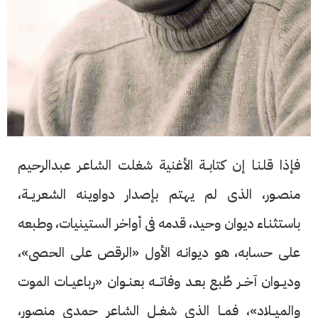
فإذا قلنـا إن كتابــة الأغنية شغلت الشاعـر عبدالرحيم
منصـور، الذى لم يهتم بإصدار دواوينه الشعريــة،
باستثنـاء ديوان وحيد، قدمه فى أواخر الستينيات، وطبعه
على حسابه، هو ديوانـه الأول «الرقص على الحصى»،
وديــوان آخــر طُبع بعـد وفاتـــه بعنــوان «رباعيــات الموت
والميــلاد»، فمــا الذى شغــل الشاعر حمدى منصور،