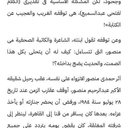
وجحـود، لكن المشكلة الأساسية فى تقديـرى (الكلام
لفتحى عبدالسميع)، هى توقفـه الغـريب والعجيب عن
الكتابة»!
وعن توقفه تقول ابنته، الشاعرة والكاتبة الصحفية مى
منصـور، التى تتسـاءل: كيف لـه أن يتحلى بكل هذا
الصمت، والحديث يضج بداخله؟!
آثر حمدى منصور الانزواء على نفسـه، عقب رحيل شقيقه
الأكبر عبدالرحيم منصـور، أوقف عقارب الزمن عند تاريخ
٢٨ يوليو سنة ١٩٨٤، ورفض أن يحضر جنازته أو يأخذ
عزاءه. بعدها كان يسافر من قنا إلى القاهرة، لينظر إلى
شرفته المغلقة، كان يقضى يومــه يتردد على جميـع