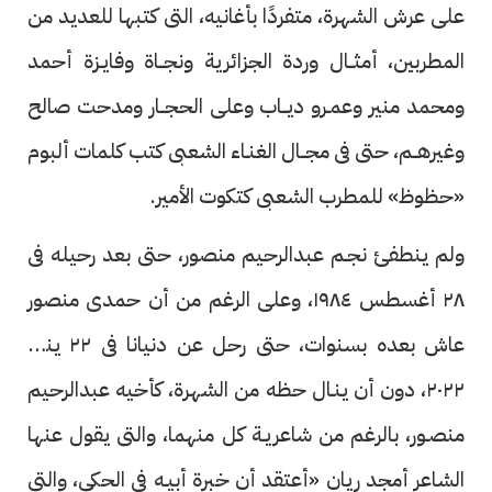
على عرش الشهرة، متفردًا بأغانيه، التى كتبها للعديد من
المطربين، أمثــال وردة الجزائرية ونجــاة وفايـزة أحمد
ومحمد منير وعمـرو ديــاب وعلى الحجــار ومدحت صالح
وغيرهــم، حتى فى مجــال الغنـاء الشعبى كتب كلمات ألبوم
«حظوظ» للمطرب الشعبى كتكوت الأمير.
ولم ينطفئ نجـم عبدالرحيم منصور، حتى بعد رحيله فى
٢٨ أغسطس ١٩٨٤، وعلى الرغم من أن حمدى منصور
عاش بعده بسنوات، حتى رحل عن دنيانا فى ٢٢ يناير
٢٠٢٢، دون أن ينـال حظه من الشهرة، كأخيه عبدالرحيم
منصـور، بالرغم من شاعريـة كل منهما، والتى يقول عنها
الشاعر أمجد ريان «أعتقد أن خبرة أبيـه فى الحكى، والتى