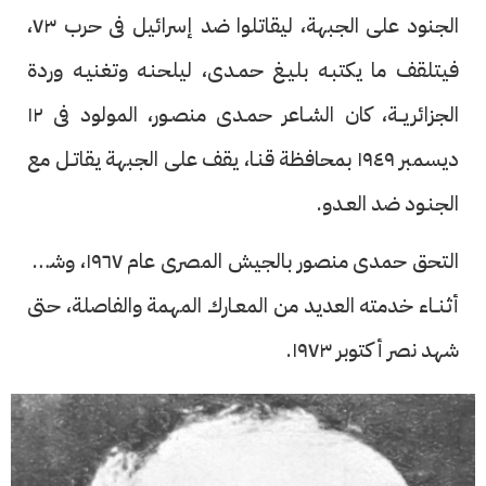
الجنود على الجبهة، ليقاتلوا ضد إسرائيل فى حرب ٧٣،
فيتلقف ما يكتبـه بليـغ حمـدى، ليلحنـه وتغنيـه وردة
الجزائريــة، كان الشـاعر حمـدى منصـور، المولود فى ١٢
ديسمبر ١٩٤٩ بمحافظة قنـا، يقف على الجبهة يقاتـل مع
الجنـود ضد العـدو.
التحق حمدى منصور بالجيش المصرى عام ١٩٦٧، وشهد
أثنــاء خدمته العديد من المعـارك المهمة والفاصلة، حتى
شهد نصر أكتوبر ١٩٧٣.