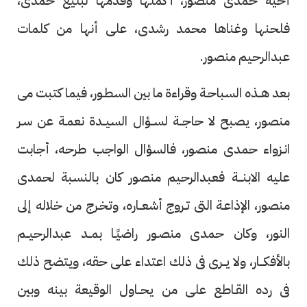
أخيه حمدى منصور، أكملها وقدمها لبليغ حمدى،
فلحنها وغناها محمد رشدى، على أنها من كلمات
عبدالرحيم منصور.
بعد هــذه السباحـة وقراءة ما بين السطـور، فيما كتبت مى
منصور، يصبح لا حاجــة لســؤال السيــدة نعمـة عن سـر
انـزواء حمدى منصور، فالسؤال الواجب طرحه، أجابت
عليه الابنـــة فعبدالرحيم منصور كان بالنسبة لحمدى
منصور، الإذاعـة التى تـروج أشعــاره، وتخـرج من خلاله إلى
النور، وكان حمدى منصـور راضيًـا بمــد عبدالرحيــم
بالأفكـــار، ولا يــرى فى ذلك اعتداء على حقه، ويتضح ذلك
فى رده القـاطع على من يحــاول الوقيعة بينه وبين