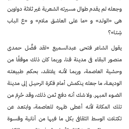
وجعله لم يقدم طوال مسيرته الشعرية غير ثلاثة دواوين
هى «الولـد» و «ما على العاشـق مـلام» و «ع البـاب
شِتـا»؟
يقول الشاعر فتحى عبدالسميع «لقد فضَّل حمدى
منصور البقاء فى مدينة قنا، وربما كان ذلك موقفًا من
وحشية العاصمة، وربمـا لأنــه يفتقـد، بحكم طبيعتـه
الوديعــة، ما جعله ينكمش أمام فكرة الرحيــل إلى مدينة
الضـوء المبهر. ولا شك أنـه دفع ثمن ذلك، وقد حُرِمَ من
تلك المكانة لأنـه أعطى ظهره للعاصمة، وابتعـد عن
تكتـلات الوسط الثقافى بكل ما فيها من أنانية وقسـوة