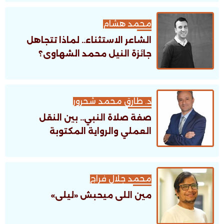
محمد هشام
الشاعر الاستثناء.. لماذا تتجاهل
جائزة النيل محمد الشهاوى؟
د. طارق محمد شحرور
صفة صلاة النبي.. بين النقل
العملي والرواية المكتوبة
محمد جلال فراج
مين اللى ميحبش «ليلى»