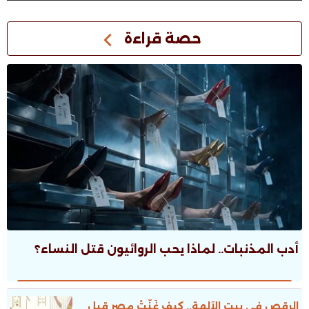
حصة قراءة
أدب المذنبات.. لماذا يحب الروائيون قتل النساء؟
الرقص فى بيت الآلهة.. كيف غَنَّتْ مصر قبل