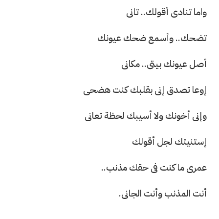
واما تنادى أقولك.. تانى
تضحك.. وأسمع ضحك عيونك
أصل عيونك بيتى.. مكانى
إوعا تصدق إنى بقلبك كنت هضحى
وإنى أخونك ولا أسيبك لحظة تعانى
إستنيتك لجل أقولك
عمرى ما كنت فى حقك مذنب..
أنت المذنب وأنت الجانى.