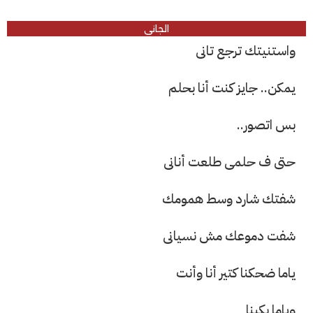
الجانى
واستنيتك ترجع تانى
يمكن.. جايز كنت أنا بحلم
بس اتصور..
حتى ف حلمى طلعت أنانى
شفتك شارد وسط همومك
شفت دموعك مش نسيانى
ياما ضحكنا كتير أنا وأنت
وياما بكينا