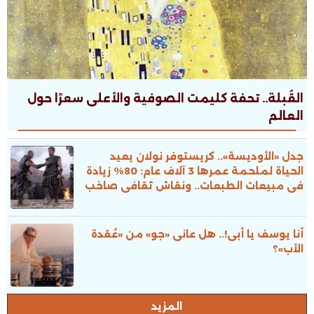
القُبلة.. تحفة كليمت الصوفية والأعلى سعرًا حول
العالم
جدل «الأوديسة».. كريستوفر نولان يعيد
الحياة لملحمة عمرها 3 آلاف عام: 80% زيادة
فى مبيعات الطبعات.. ونقاش ثقافى صاخب
أنا يوسف يا أبى!.. هل عانى «جو» من «عُقدة
الأب»؟
المزيد