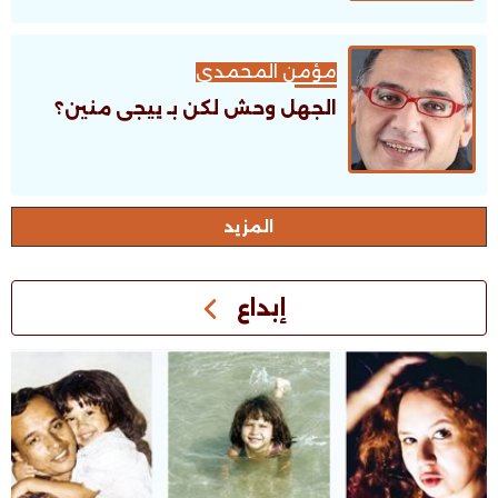
مؤمن المحمدى
الجهل وحش لكن بـ ييجى منين؟
اﻟﻤﺰﻳﺪ
إبداع