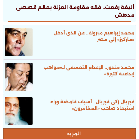
أليفة رفعت.. فقه مقاومة العزلة بعالم قصصى
مدهش
محمد إبراهيم مبروك.. عن الذى أدخل
«ماركيز» إلى مصر
محمد مندور.. الإعدام التعسفى لـ«مواهب
إبداعية كثيرة»
غبريال زكى غبريال.. أسباب غامضة وراء
استبعاد صاحب «المقامرون»
المزيد