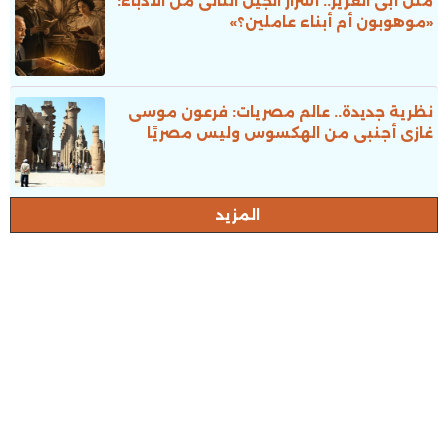
مثل أبى العزيز.. أسرار الجيل الثانى من الأدباء:
«موهوبون أم أبناء عاملين؟»
نظرية جديدة.. عالم مصريات: فرعون موسى
غازى أجنبى من الهكسوس وليس مصريًا
المزيد