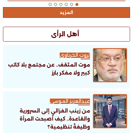
المزيد
أهل الرأى
ثروت الخرباوى
موت المثقف.. عن مجتمع بلا كاتب
كبير ولا مفكر بارز
عبدالعزيز الموسى
من زينب الغزالي إلى السرورية
والقاعدة.. كيف أصبحت المرأة
وظيفةً تنظيمية؟