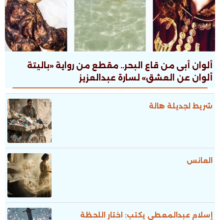
ألوان أبى من قاع البحر.. مقطع من رواية «باليتة
ألوان عن العشق» لسارة عبدالعزيز
شريط لجديلة هالة
العانس
إسلام عبدالمعطى يكتب: اختار اللحظة