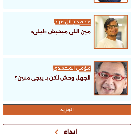
محمد جلال فراج
مين اللى ميحبش «ليلى»
مؤمن المحمدى
الجهل وحش لكن بـ ييجى منين؟
اﻟﻤﺰﻳﺪ
إبداع