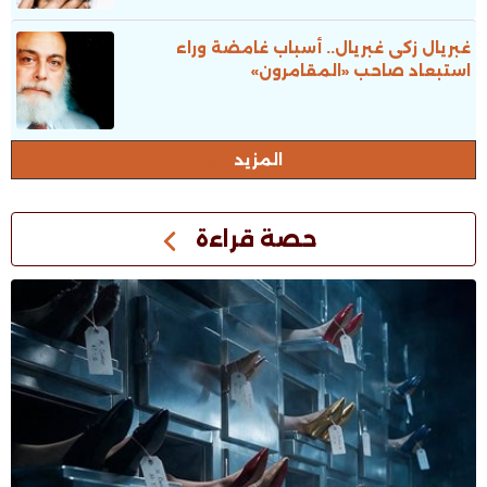
غبريال زكى غبريال.. أسباب غامضة وراء
استبعاد صاحب «المقامرون»
المزيد
حصة قراءة