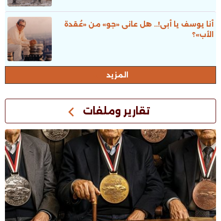
أنا يوسف يا أبى!.. هل عانى «جو» من «عُقدة
الأب»؟
المزيد
تقارير وملفات