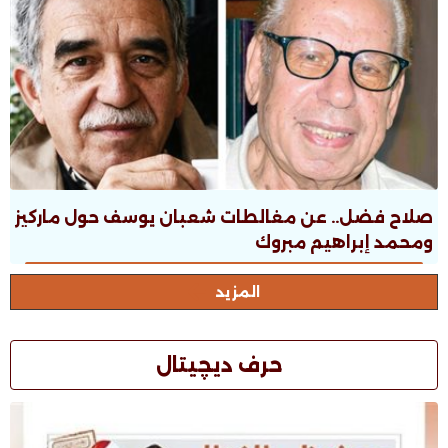
صلاح فضل.. عن مغالطات شعبان يوسف حول ماركيز
ومحمد إبراهيم مبروك
المزيد
حرف ديچيتال