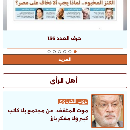
حرف العدد 135
المزيد
أهل الرأى
ثروت الخرباوى
موت المثقف.. عن مجتمع بلا كاتب
كبير ولا مفكر بارز