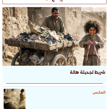
شريط لجديلة هالة
العانس