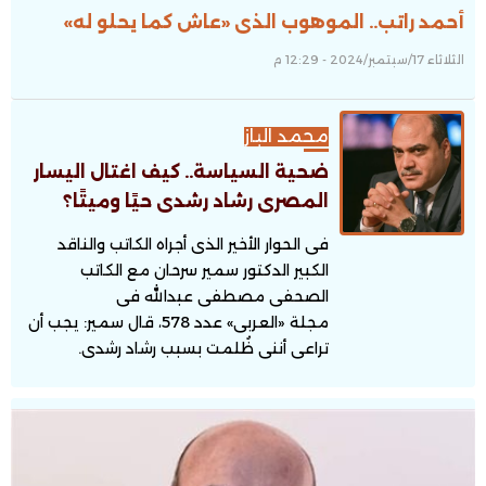
أحمد راتب.. الموهوب الذى «عاش كما يحلو له»
الثلاثاء 17/سبتمبر/2024 - 12:29 م
محمد الباز
ضحية السياسة.. كيف اغتال اليسار
المصرى رشاد رشدى حيًا وميتًا؟
فى الحوار الأخير الذى أجراه الكاتب والناقد
الكبير الدكتور سمير سرحان مع الكاتب
الصحفى مصطفى عبدالله فى
مجلة «العربى» عدد 578، قال سمير: يجب أن
تراعى أننى ظُلمت بسبب رشاد رشدى.