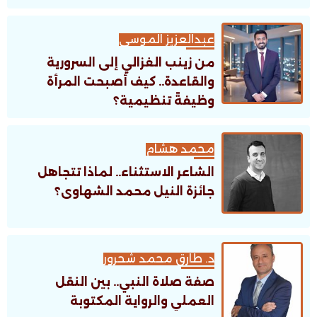
عبدالعزيز الموسى
من زينب الغزالي إلى السرورية
والقاعدة.. كيف أصبحت المرأة
وظيفةً تنظيمية؟
محمد هشام
الشاعر الاستثناء.. لماذا تتجاهل
جائزة النيل محمد الشهاوى؟
د. طارق محمد شحرور
صفة صلاة النبي.. بين النقل
العملي والرواية المكتوبة