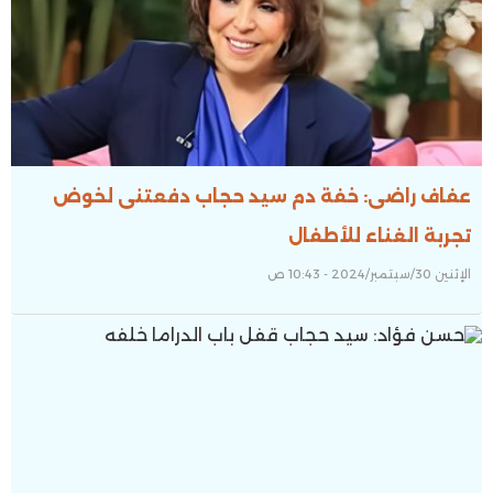
عفاف راضى: خفة دم سيد حجاب دفعتنى لخوض
تجربة الغناء للأطفال
الإثنين 30/سبتمبر/2024 - 10:43 ص