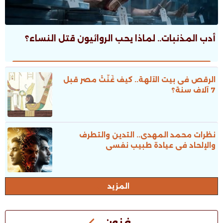
أدب المذنبات.. لماذا يحب الروائيون قتل النساء؟
الرقص فى بيت الآلهة.. كيف غَنَّتْ مصر قبل
7 آلاف سنة؟
نظرات محمد المهدى.. التدين والتطرف
والإلحاد فى عيادة طبيب نفسى
المزيد
فنون