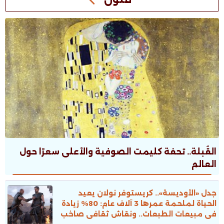
القُبلة.. تحفة كليمت الصوفية والأعلى سعرًا حول
العالم
جدل «الأوديسة».. كريستوفر نولان يعيد
الحياة لملحمة عمرها 3 آلاف عام: 80% زيادة
فى مبيعات الطبعات.. ونقاش ثقافى صاخب