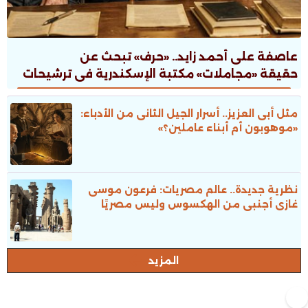
عاصفة على أحمد زايد.. «حرف» تبحث عن
حقيقة «مجاملات» مكتبة الإسكندرية فى ترشيحات
جوائز الدولة
مثل أبى العزيز.. أسرار الجيل الثانى من الأدباء:
«موهوبون أم أبناء عاملين؟»
نظرية جديدة.. عالم مصريات: فرعون موسى
غازى أجنبى من الهكسوس وليس مصريًا
المزيد