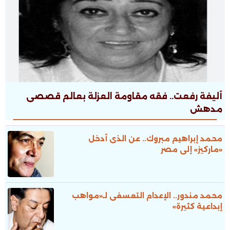
أليفة رفعت.. فقه مقاومة العزلة بعالم قصصى
مدهش
محمد إبراهيم مبروك.. عن الذى أدخل
«ماركيز» إلى مصر
محمد مندور.. الإعدام التعسفى لـ«مواهب
إبداعية كثيرة»