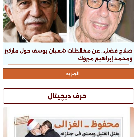
صلاح فضل.. عن مغالطات شعبان يوسف حول ماركيز
ومحمد إبراهيم مبروك
المزيد
حرف ديچيتال