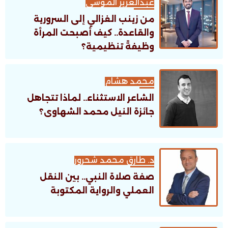
عبدالعزيز الموسى
من زينب الغزالي إلى السرورية
والقاعدة.. كيف أصبحت المرأة
وظيفةً تنظيمية؟
محمد هشام
الشاعر الاستثناء.. لماذا تتجاهل
جائزة النيل محمد الشهاوى؟
د. طارق محمد شحرور
صفة صلاة النبي.. بين النقل
العملي والرواية المكتوبة