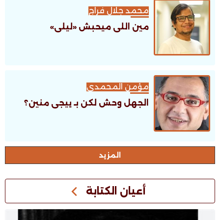
محمد جلال فراج
مين اللى ميحبش «ليلى»
مؤمن المحمدى
الجهل وحش لكن بـ ييجى منين؟
اﻟﻤﺰﻳﺪ
أعيان الكتابة