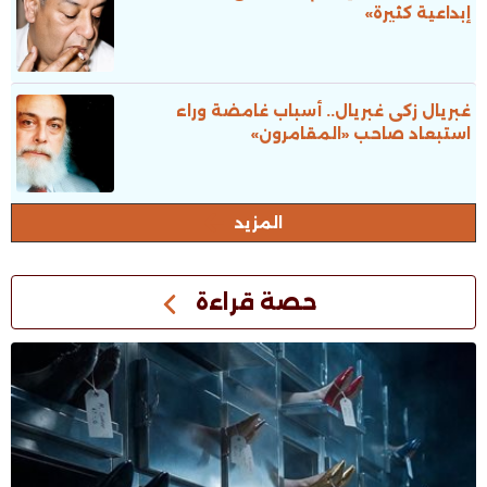
إبداعية كثيرة»
غبريال زكى غبريال.. أسباب غامضة وراء
استبعاد صاحب «المقامرون»
المزيد
حصة قراءة