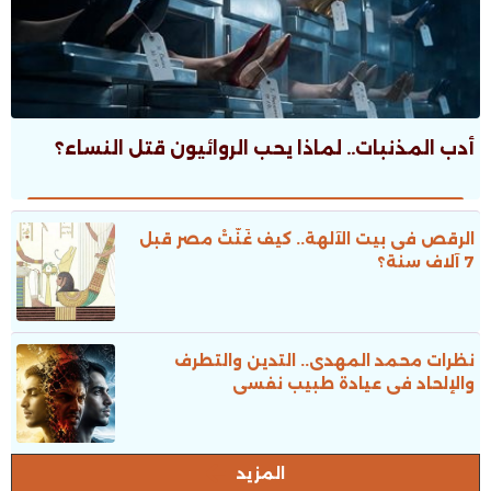
أدب المذنبات.. لماذا يحب الروائيون قتل النساء؟
الرقص فى بيت الآلهة.. كيف غَنَّتْ مصر قبل
7 آلاف سنة؟
نظرات محمد المهدى.. التدين والتطرف
والإلحاد فى عيادة طبيب نفسى
المزيد