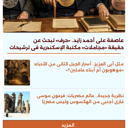
عاصفة على أحمد زايد.. «حرف» تبحث عن
حقيقة «مجاملات» مكتبة الإسكندرية فى ترشيحات
جوائز الدولة
مثل أبى العزيز.. أسرار الجيل الثانى من الأدباء:
«موهوبون أم أبناء عاملين؟»
نظرية جديدة.. عالم مصريات: فرعون موسى
غازى أجنبى من الهكسوس وليس مصريًا
المزيد