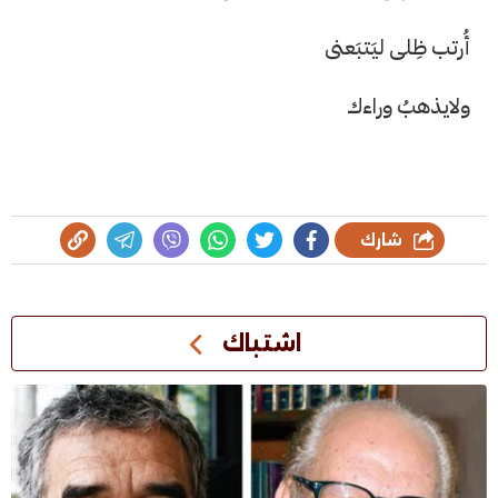
أُرتب ظِلى ليَتبَعنى
ولايذهبُ وراءك
شارك
اشتباك