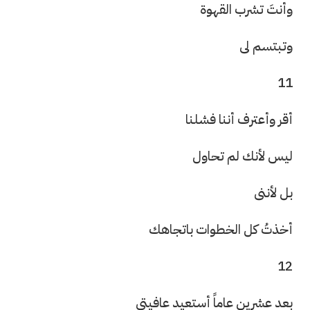
وأنتَ تشرب القهوة
وتبتسم لى
11
أقر وأعترف أننا فشلنا
ليس لأنك لم تحاول
بل لأننى
أخذتُ كل الخطوات باتجاهك
12
بعد عشرين عاماً أستعيد عافيتى