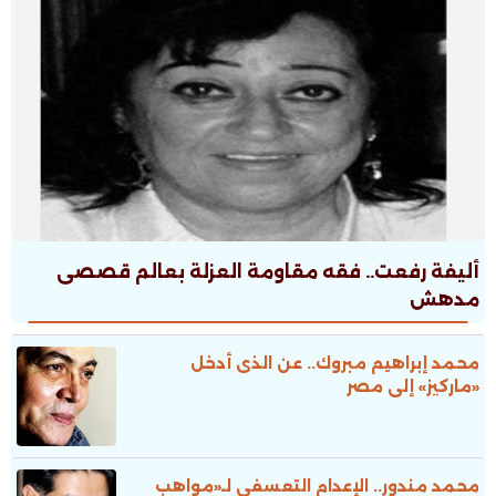
أليفة رفعت.. فقه مقاومة العزلة بعالم قصصى
مدهش
محمد إبراهيم مبروك.. عن الذى أدخل
«ماركيز» إلى مصر
محمد مندور.. الإعدام التعسفى لـ«مواهب