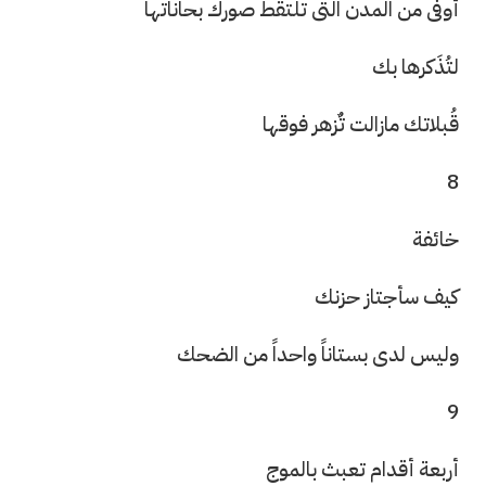
أوفى من المدن التى تلتقط صورك بحاناتها
لتُذَكرها بك
قُبلاتك مازالت تٌزهر فوقها
8
خائفة
كيف سأجتاز حزنك
وليس لدى بستاناً واحداً من الضحك
9
أربعة أقدام تعبث بالموج