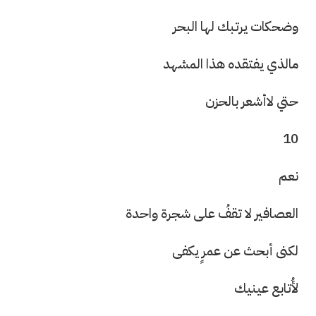
وضحكات يرتبك لها البحر
مالذي يفتقده هذا المشهد
حتي لاأشعر بالحزن
10
نعم
العصافير لا تقفُ على شجرة واحدة
لكنى أبحث عن عمرٍ يكفى
لأُتابع عينيك