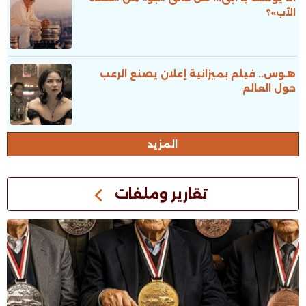
الأب»؟
هـوس.. فيلم بميزانية إعلان يصنع الرعب
حول العالم
المزيد
تقارير وملفات