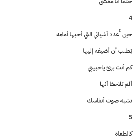
حتماً أنا ممّشى
4
حين أُعدد أشيائي التي أحبها أمامه
يَطلب أن أضيفه إليها
كم أنت برئ ياحبيبي
ألم تلاحظ أنها
تشبه صوت أنفاسك
5
كالطغاة