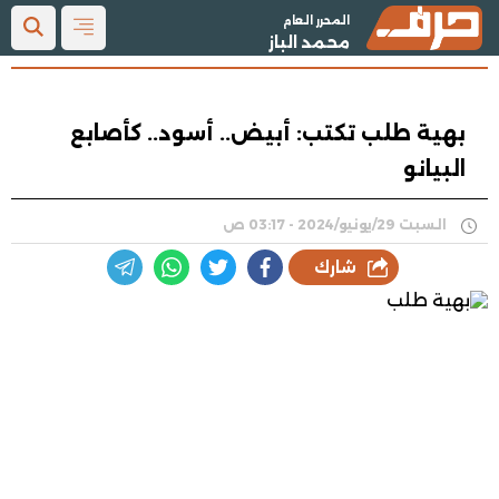
المحرر العام
محمد الباز
بهية طلب تكتب: أبيض.. أسود.. كأصابع
البيانو
السبت 29/يونيو/2024 - 03:17 ص
شارك