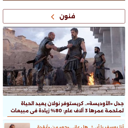
فنون
جدل «الأوديسة».. كريستوفر نولان يعيد الحياة
لملحمة عمرها 3 آلاف عام: 80% زيادة فى مبيعات
الطبعات.. ونقاش ثقافى صاخب
أنا يوسف يا أبى!.. هل عانى «جو» من «عُقدة