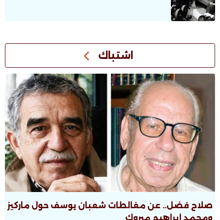
اشتباك
صلاح فضل.. عن مغالطات شعبان يوسف حول ماركيز
ومحمد إبراهيم مبروك