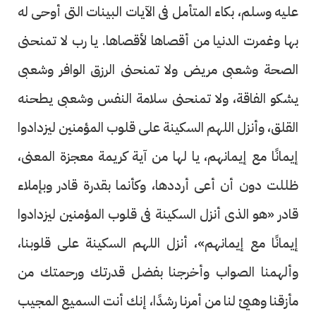
عليه وسلم، بكاء المتأمل فى الآيات البينات التى أوحى له
بها وغمرت الدنيا من أقصاها لأقصاها. يا رب لا تمنحنى
الصحة وشعبى مريض ولا تمنحنى الرزق الوافر وشعبى
يشكو الفاقة، ولا تمنحنى سلامة النفس وشعبى يطحنه
القلق، وأنزل اللهم السكينة على قلوب المؤمنين ليزدادوا
إيمانًا مع إيمانهم، يا لها من آية كريمة معجزة المعنى،
ظللت دون أن أعى أرددها، وكأنما بقدرة قادر وبإملاء
قادر «هو الذى أنزل السكينة فى قلوب المؤمنين ليزدادوا
إيمانًا مع إيمانهم»، أنزل اللهم السكينة على قلوبنا،
وألهمنا الصواب وأخرجنا بفضل قدرتك ورحمتك من
مأزقنا وهيئ لنا من أمرنا رشدًا، إنك أنت السميع المجيب