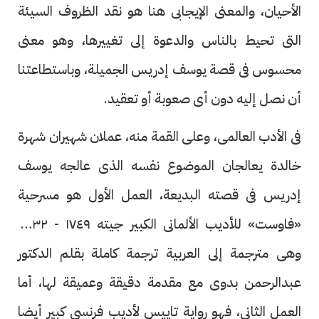
الأحيان، والمعنى الإيجابى هنا هو نقد الظروف السيئة
التى تحيط بالناس والدعوة إلى تغييرها، وهو معنى
محسوس فى قصة يوسف إدريس الجميلة، وباستطاعتنا
أن نصل إليه دون أى صعوبة أو تعقيد.
فى الأدب العالمى، وعلى القمة منه، عملان شهيران شهرة
خالدة يعالجان الموضوع نفسه الذى عالجه يوسف
إدريس فى قصته البديعة، العمل الأول هو مسرحية
«فاوست» للأديب الألمانى الكبير جيته ١٧٤٩ - ١٨٣٢،
وهى مترجمة إلى العربية ترجمة كاملة بقلم الدكتور
عبدالرحمن بدوى مع مقدمة دقيقة وعميقة لها، أما
العمل الثانى، فهو رواية تاييس لأديب فرنسى كبير أيضا