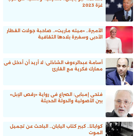
غزة 2023
الأميرة.. «ميته ماريت».. صاحبة جولات القطار
الأدبى وسفيرة بلادها الثقافية
أسامة عبدالرءوف الشاذلى: لا أريد أن أدخل فى
معارك فكرية مع القارئ
فتحى إمبابى: الصراع فى رواية «رقص الإبل»
بين الأصولية والدولة الحديثة
كواباتا.. كبير كُتاب اليابان.. الباحث عن تجميل
الموت