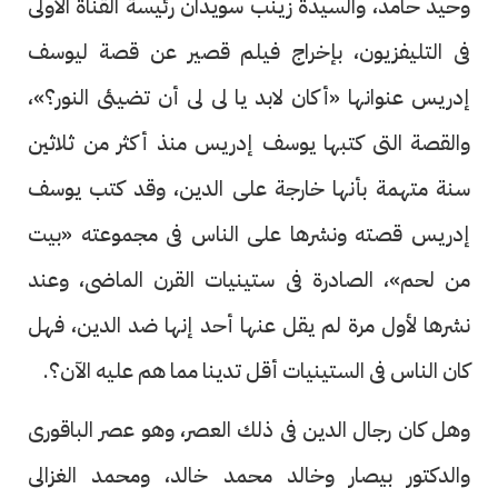
وحيد حامد، والسيدة زينب سويدان رئيسة القناة الأولى
فى التليفزيون، بإخراج فيلم قصير عن قصة ليوسف
إدريس عنوانها «أكان لابد يا لى لى أن تضيئى النور؟»،
والقصة التى كتبها يوسف إدريس منذ أكثر من ثلاثين
سنة متهمة بأنها خارجة على الدين، وقد كتب يوسف
إدريس قصته ونشرها على الناس فى مجموعته «بيت
من لحم»، الصادرة فى ستينيات القرن الماضى، وعند
نشرها لأول مرة لم يقل عنها أحد إنها ضد الدين، فهل
كان الناس فى الستينيات أقل تدينا مما هم عليه الآن؟.
وهل كان رجال الدين فى ذلك العصر، وهو عصر الباقورى
والدكتور بيصار وخالد محمد خالد، ومحمد الغزالى