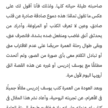
صاحبته طيلة حياته كلها. ولذلك فأنا أقول لك على
عكس ما تقول تمامًا: هذه دموع صادقة صادرة عن قلب
صادق، وعين لا تعرف الكذب أو المراوغة. وأدرك من
يحدثنى أننى غاضب ومنفعل ضده بشدة، فانصرف عنى،
وبقى طوال رحلة العمرة حريصًا على عدم الاقتراب منى
أو تبادل الكلام معى بأى صورة من الصور، ولم أتحدث
مطلقًا مع يوسف إدريس أو غيره عن هذه القصة التى
أرويها اليوم لأول مرة.
وبعد العودة من العمرة كتب يوسف إدريس مقالًا جميلًا
فى الأهرام، عن تجربته الروحية، وأعاد نشر هذا المقال فى
كتاب له عنوانه «إسلام بلا ضفاف» طبعة الهيئة العامة