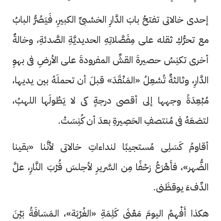
إحدى خالاتى تفتحُ بابَ الدَّارِ الخشبىِّ الكبيرِ، فَيَصُرُّ البابُ
مع تحرُّكِ ثقله على مِفَصَّلاتِهِ الحديديَّةِ الصَّدئةِ، وخالةٌ
أخرى تكنِسُ حصيرةَ القشِّ المفرودةَ على الأرضِ فى بهوِ
الدَّارِ، وثالثةٌ تُشعِلُ «المَنْقَدَ» قبلَ أن تحملَهُ بين يديها،
مُبْعِدَةً وجهها إلى أقصى درجةٍ كى لا يَطُولَها اللهبُ،
لتضعَهُ فى مُنتصفِ الحَصِيرةِ بعدَ أن كُنِسَتْ.
أقاومُ كَسَلِى مُستجيبًا لنداءاتِ خالاتى لأنَّنا «بقينا
الضُّهر»، فأَهْرَعُ زحْفًا مِن السَّريرِ لأجلسَ قُرْبَ النَّارِ، علَّ
الدِّفءَ يوقظَنى.
هكذا أَفْهمُ اليومَ مَعْنَى كَلِمَةِ «الغُرْبَة»، الـمَسَافَةُ بَيْنَ