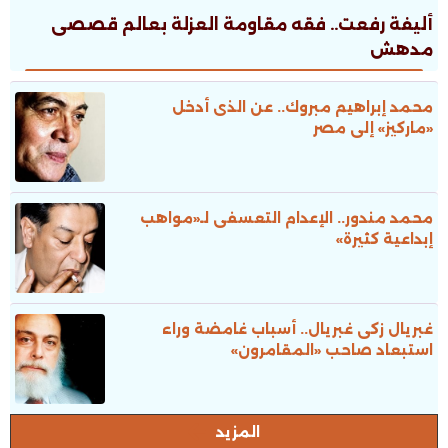
أليفة رفعت.. فقه مقاومة العزلة بعالم قصصى
مدهش
محمد إبراهيم مبروك.. عن الذى أدخل
«ماركيز» إلى مصر
محمد مندور.. الإعدام التعسفى لـ«مواهب
إبداعية كثيرة»
غبريال زكى غبريال.. أسباب غامضة وراء
استبعاد صاحب «المقامرون»
المزيد