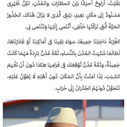
بَقَيْتُ، أُرَاوِحُ أحيَانًا بيْنَ الـمطَارَاتِ والـمُدُنِ، لكِنَّ ظَهْرِى
مَسْنُودٌ إلى مكَانٍ بَعِيدٍ، بَيْتِى الَّذِى لا يَزَالُ هُنَاكَ، الـجُذُورُ
الـحَيَّةُ الَّتِى تَرَكْتُهَا خَلْفِى، أَنْتَمى إِلَيْهَا وَتَنْتَمى لِى.
الغُرْبَةُ دَاخِلِنَا جَمِيعًا، سَوَاءَ بَقِينَا فى أَمَاكِنِنَا أَوْ غَادَرْنَاهَا،
لَطَالَمَا شَبَّهَتُ الـمُدُنَ بِالنِّسَاءِ، ثَمَّةَ مُدُنٌ بَارِدَةٌ مَهْمَا كَانَتْ
جَمِيلَةٌ، وثَمَّةَ مُدُنٌ تُوْقِعَكَ فِى غَرَامِهَا هكذا دُونَ أَنْ تَفْهَمَ
السَّبَبَ، لِذَا آمَنْتُ بِأَنَّ الـمَكَانَ دُونَ أَهْلِهِ لَا يُعَوَّلُ عَلَيْهِ،
تَتَحَوَّلُ دُونَهُمُ الجُدْرَانُ إِلَى خَرَابٍ.