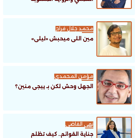
محمد جلال فراج
مين اللى ميحبش «ليلى»
مؤمن المحمدى
الجهل وحش لكن بـ ييجى منين؟
نهى القاضى
جناية القوائم.. كيف تظلم