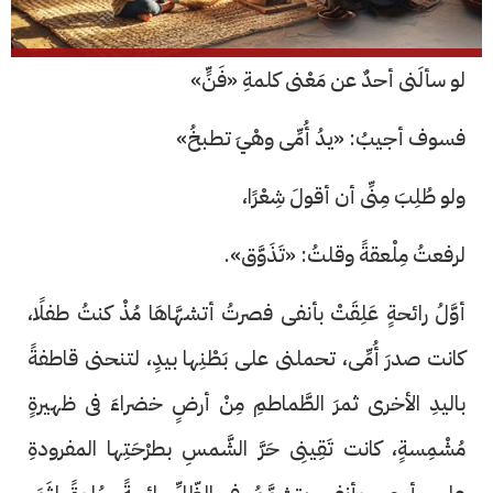
لو سألَنى أحدٌ عن مَعْنى كلمةِ «فَنٍّ»
فسوف أجيبُ: «يدُ أُمِّى وهْيَ تطبخُ»
ولو طُلِبَ مِنِّى أن أقولَ شِعْرًا،
لرفعتُ مِلْعقةً وقلتُ: «تَذَوَّق».
أوَّلُ رائحةٍ عَلِقَتْ بأنفى فصرتُ أتشهَّاهَا مُذْ كنتُ طفلًا،
كانت صدرَ أُمِّى، تحملنى على بَطْنِها بيدٍ، لتنحنى قاطفةً
باليدِ الأخرى ثمرَ الطَّماطمِ مِنْ أرضٍ خضراءَ فى ظهيرةٍ
مُشْمِسةٍ، كانت تَقِينِى حَرَّ الشَّمسِ بطرْحَتِها المفرودةِ