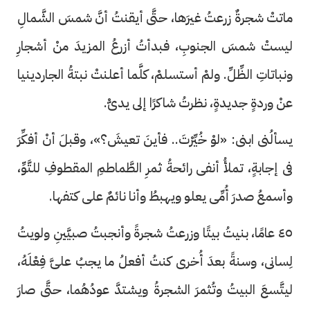
ماتتْ شجرةٌ زرعتُ غيرَها، حتَّى أيقنتُ أنَّ شمسَ الشَّمالِ
ليستْ شمسَ الجنوبِ، فبدأتُ أزرعُ المزيدَ منْ أشجارِ
ونباتاتِ الظِّلِّ. ولمْ أستسلمْ، كلَّما أعلنتْ نبتةُ الجاردينيا
عنْ وردةٍ جديدةٍ، نظرتُ شاكرًا إلى يدىّْ.
يسألُنى ابنى: «لوْ خُيِّرْتَ.. فأينَ تعيشَ؟»، وقبلَ أنْ أفكِّرَ
فى إجابةٍ، تملأُ أنفى رائحةُ ثمرِ الطَّماطمِ المقطوفِ للتَّوِّ،
وأسمعُ صدرَ أُمِّى يعلو ويهبطُ وأنا نائمٌ على كتفها.
٤٥ عامًا، بنيتُ بيتًا وزرعتُ شجرةً وأنجبتُ صبيَّينِ ولويتُ
لِسانى، وسنةً بعدَ أُخرى كنتُ أفعلُ ما يجبُ علىَّ فِعْلَهُ،
ليتَّسعَ البيتُ وتُثمرَ الشجرةُ ويشتدَّ عودُهُما، حتَّى صارَ