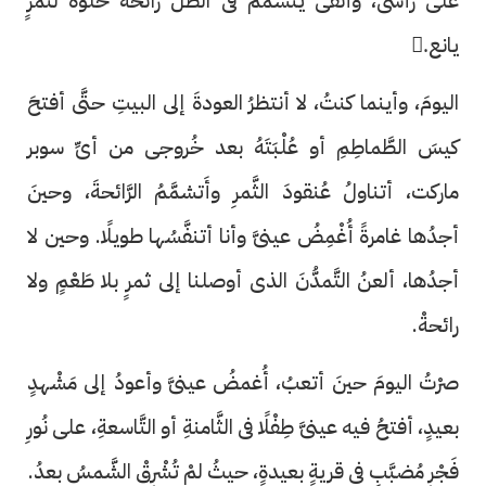
على رأسى، وأنفى يتشمَّمُ فى الظّلِّ رائحةً حُلوةً لثَمَرٍ
يانع.ٍ
اليومَ، وأينما كنتُ، لا أنتظرُ العودةَ إلى البيتِ حتَّى أفتحَ
كيسَ الطَّماطِمِ أو عُلْبَتَهُ بعد خُروجى من أىِّ سوبر
ماركت، أتناولُ عُنقودَ الثَّمرِ وأَتشمَّمُ الرَّائحةَ، وحينَ
أجدُها غامرةً أُغْمِضُ عينىَّ وأنا أتنفَّسُها طويلًا. وحين لا
أجدُها، ألعنُ التَّمدُّنَ الذى أوصلنا إلى ثمرٍ بلا طَعْمٍ ولا
رائحةْ.
صرْتُ اليومَ حينَ أتعبُ، أُغمضُ عينىَّ وأعودُ إلى مَشْهدٍ
بعيدٍ، أفتحُ فيه عينىَّ طِفْلًا فى الثَّامنةِ أو التَّاسعةِ، على نُورِ
فَجْرٍ مُضبَّبٍ فى قريةٍ بعيدةٍ، حيثُ لمْ تُشْرِقْ الشَّمسُ بعدُ.