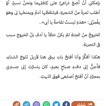
بإمكانى أنْ أضعَ ذراعىَّ على كِتفيْهما ونحنُ نسيرُ، أوْ
أطلب ثمرةً منْ الشجرةِ، فيلتقطُها آدمُ ويمنحُها لى وهوَ
يغْمزُنى: «هذهِ ليستْ تفاحةً يا أبى»..
الخروجُ منْ الجنةِ لمْ يكنْ خطًأ يا آدمْ، بلْ الخروج سبب
فى التجربةِ.
هكذا أفكَّرُ وأنا أفتحُ بابَ بيتى هنا لأزيلَ ثلوجَ الشتاءِ،
فأَحِنُّ إلى دفءِ صباحٍ بعيدٍ، كانَ يتسرَّبُ إلى جسدِى
بمجرَّدِ أنْ أفتحَ أصابعى فوقَ اللهبْ.
شارك