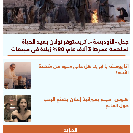
جدل «الأوديسة».. كريستوفر نولان يعيد الحياة
لملحمة عمرها 3 آلاف عام: 80% زيادة فى مبيعات
الطبعات.. ونقاش ثقافى صاخب
أنا يوسف يا أبى!.. هل عانى «جو» من «عُقدة
الأب»؟
هـوس.. فيلم بميزانية إعلان يصنع الرعب
حول العالم
المزيد