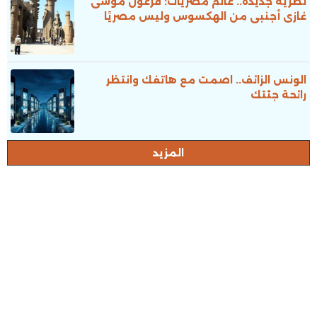
نظرية جديدة.. عالم مصريات: فرعون موسى
غازى أجنبى من الهكسوس وليس مصريًا
الونس الزائف.. اصمت مع هاتفك وانتظر
رائحة جثتك
المزيد