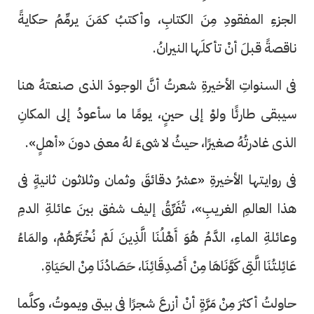
الجزءِ المفقودِ مِنَ الكتابِ، وأكتبُ كمَنَ يرمِّمُ حكايةً
ناقصةً قبلَ أنْ تأكلَها النيرانُ.
فى السنواتِ الأخيرةِ شعرتُ أنَّ الوجودَ الذى صنعتهُ هنا
سيبقى طارئًا ولوْ إلى حينٍ، يومًا ما سأعودُ إلى المكانِ
الذى غادرتُهُ صغيرًا، حيثُ لا شىءَ لهُ معنى دونَ «أهلٍ».
فى روايتها الأخيرةِ «عشرُ دقائقَ وثمان وثلاثون ثانيةٍ فى
هذا العالمِ الغريبِ»، تُفَرِّقُ إليف شفق بينَ عائلةِ الدمِ
وعائلةِ الماءِ، الدَّمُ هُوَ أَهْلُنَا الَّذِينَ لَمْ نُخْتَرْهُمْ، والمَاءُ
عَائِلتُنَا الَّتِى كَوَّنَاهَا مِنْ أَصْدِقَائِنَا، حَصَادُنَا مِنْ الحَيَاةِ.
حاولتُ أكثرَ مِنْ مَرَّةٍ أنْ أزرعَ شجرًا فى بيتى ويموتُ، وكلَّما