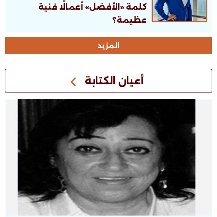
كلمة «الأفضل» أعمالًا فنية
عظيمة؟
اﻟﻤﺰﻳﺪ
أعيان الكتابة