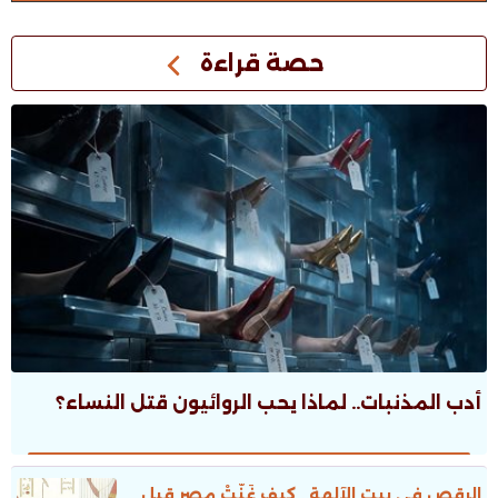
حصة قراءة
أدب المذنبات.. لماذا يحب الروائيون قتل النساء؟
الرقص فى بيت الآلهة.. كيف غَنَّتْ مصر قبل