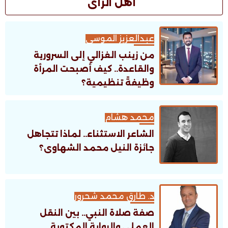
أهل الرأى
عبدالعزيز الموسى
من زينب الغزالي إلى السرورية
والقاعدة.. كيف أصبحت المرأة
وظيفةً تنظيمية؟
محمد هشام
الشاعر الاستثناء.. لماذا تتجاهل
جائزة النيل محمد الشهاوى؟
د. طارق محمد شحرور
صفة صلاة النبي.. بين النقل
العملي والرواية المكتوبة