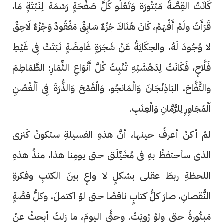
كَانَتْ القِصَّةُ مَبْتُورَة وَتَعْلُو كُلَّ صَفْحَةٍ رَسْمَة لِنَبْتَةٍ مَا،
قَرَأَتُ ولَمْ أَفْهَمْ، كَانَ هُنَاكَ جُزْءٌ سَابِقٌ مَفْقُودٌ وَجُزْءٌ لَاحِقٌ
لا وُجُودَ لَهُ، والحِكَايَةُ عَنْ شَجَرَةٍ غَامِضَةٍ نَبَتَتْ فِى غَيْطِ
فَلَّاحٍ، فَكَانَتْ لِدَهْشَتِهِ تُنْبِتُ كُلَّ أَنْوَاعِ الثِّمَارِ؛ الطَّمَاطِمَ
والتُّفَّاحَ، البَاذِنْجَانَ وَالْمَانجُو، وَالْقَمْحَ وَالذُّرَةَ فِى اَلْغُصْنِ
اَلْمُجَاوِرِ لِلرُّمَّانِ وَالْعِنَبِ.
لمْ أكنْ أعرفُ حينها، أنَّ هذهِ الفسيلةِ ستكونُ كَنزى
الذى سأحتفظُ بهِ فى مُخَيِّلَتى حتى يومِنا هذا، منذُ هذهِ
اللحظةِ ربطَ عقلى بشكلٍ لا واعٍ بينَ الكتبِ وفكرةِ
النُّقصانِ، صارَ كلُّ كتابٍ ناقصًا حتى لوْ اكتملَ، وكلُّ قصَّةٍ
مَبتُورةً حتى ولوْ رُوِيَتْ. وحتَّى اليومَ، ما زلتُ أبحثُ عنْ