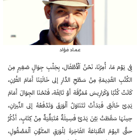
عماد فؤاد
فِى يَوْم مَا، أُمِرْنَا، نَحْنُ اَلْأَطْفَال، بِجَلْبِ جِوَالٍ صَغِيرٍ مِنَ
الكُتُبِ القَدِيمَةِ مِنْ سَطْحِ الدَّارِ إلى خَالَتِنَا أَمَامَ الفُرْنِ،
كَانَتْ كُتُبًا وَكَرَارِيسَ مُمَزَّقَة أَوْ تَالِفَة، فَتَحْنَا الجِوَالَ أَمَامَ
يَدِىْ خَالَتِى فَبَدَأَتْ تَتَنَاوَلُ اَلْوَرَقَ وَتَدْفَعُهُ إلى النِّيرَانِ،
حِينَهَا سَقَطَتْ بَيْنَ يَدَىَّ فَسِيلَةٌ مُتَبَقِّيَةٌ مِنْ كِتَابٍ، أَذْكُرُ
حتَّى اليوْمَ الطِّبَاعَةَ الفَاخِرَةَ لِلْوَرَقِ المـُلَوَّنِ اَلْمَصْقُولِ،