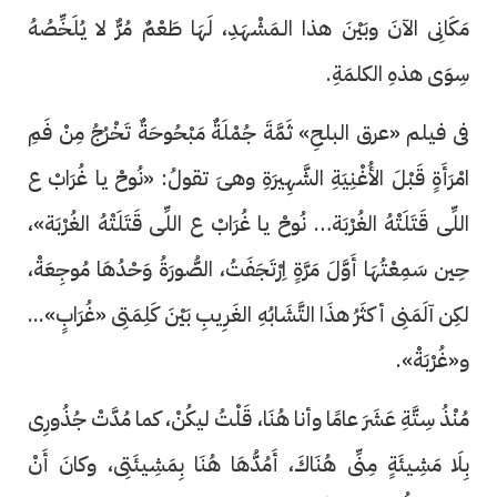
مَكَانِى الآنَ وبَيْنَ هذا الـمَشْهَدِ، لَهَا طَعْمٌ مُرٌّ لا يُلَخِّصُهُ
سِوَى هذهِ الكلمَةِ.
فى فيلم «عرق البلحِ» ثَمَّةَ جُمْلَةٌ مَبْحُوحَةٌ تَخْرُجُ مِنْ فَمِ
امْرَأَةٍ قَبْلَ الأُغْنِيَةِ الشَّهِيرَةِ وهىَ تقولُ: «نُوحْ يا غُرَابْ ع
اللِّى قَتَلَتْهُ الغُرْبَة… نُوحْ يا غُرَابْ ع اللِّى قَتَلَتْهُ الغُرْبَة»،
حِين سَمِعْتُهَا أَوَّلَ مَرَّةٍ اِرْتَجَفَتُ، الصُّورَةُ وَحْدُهَا مُوجِعَةْ،
لكِن آلَمَنِى أكثَرُ هذَا التَّشَابُهِ الغَرِيبِ بَيْنَ كَلِمَتِى «غُرَابٍ»...
و«غُرْبَةْ».
مُنْذُ سِتَّةِ عَشَرَ عامًا وأنا هُنَا، قَلْتُ ليكُنْ، كما مُدَّتْ جُذُورِى
بِلَا مَشِيئَةٍ مِنِّى هُنَاكَ، أَمُدُّهَا هُنَا بِمَشِيئَتِى، وكانَ أَنْ