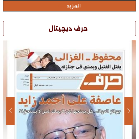
المزيد
حرف ديچيتال