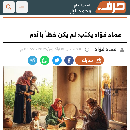
المحرر العام
محمد الباز
عماد فؤاد يكتب: لم يكن خطأً يا آدم
عماد فؤاد
الخميس 09/أكتوبر/2025 - 05:57 م
شارك