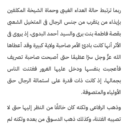
ربما ترتبط حالة العداء الغيبى وحماة الشيخة المكلفين
بإيذاء من يتقرب من جنس الرجال فى المتخيل الشعبى
بقصة فاطمة بنت برى والسيد أحمد البدوى، إذ يروى فى
الأثر أنها كانت بادئ الأمر صاحبة ولاية كبيرة وقد أعطاها
الله عزَّ وجل سرًا عظيمًا حتى أصبحت صاحبة تصريف
فأعجبت بنفسها ودخل عليها الغرور ففتنت الناس
بجمالها، إذ كانت ذات قدرة على استمالة الرجال حتى
الأولياء والمتصوفة.
وذهب الرفاعى ولكنه كان خائفًا من النظر إليها حتى لا
تصيبه الفتنة، وكذلك ذهب الدسوقى من بعده ولكنه لم