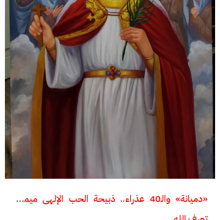
«دميانة» والـ40 عذراء.. ذبيحة الحب الإلهى ميمونة
تعرف الله