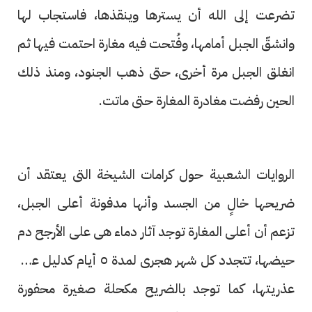
تضرعت إلى الله أن يسترها وينقذها، فاستجاب لها
وانشقّ الجبل أمامها، وفُتحت فيه مغارة احتمت فيها ثم
انغلق الجبل مرة أخرى، حتى ذهب الجنود، ومنذ ذلك
الحين رفضت مغادرة المغارة حتى ماتت.
الروايات الشعبية حول كرامات الشيخة التى يعتقد أن
ضريحها خالٍ من الجسد وأنها مدفونة أعلى الجبل،
تزعم أن أعلى المغارة توجد آثار دماء هى على الأرجح دم
حيضها، تتجدد كل شهر هجرى لمدة ٥ أيام كدليل على
عذريتها، كما توجد بالضريح مكحلة صغيرة محفورة