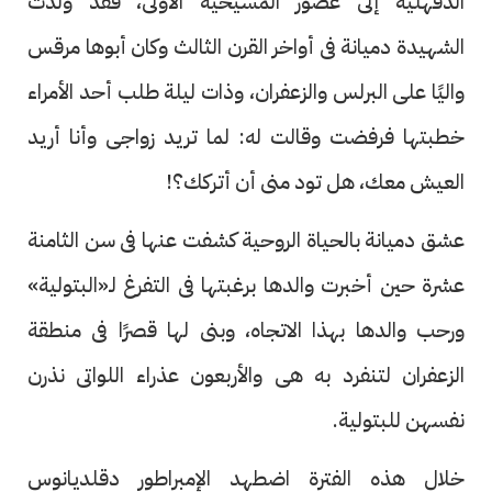
الدقهلية إلى عصور المسيحية الأولى، فقد ولدت
الشهيدة دميانة فى أواخر القرن الثالث وكان أبوها مرقس
واليًا على البرلس والزعفران، وذات ليلة طلب أحد الأمراء
خطبتها فرفضت وقالت له: لما تريد زواجى وأنا أريد
العيش معك، هل تود منى أن أتركك؟!
عشق دميانة بالحياة الروحية كشفت عنها فى سن الثامنة
عشرة حين أخبرت والدها برغبتها فى التفرغ لـ«البتولية»
ورحب والدها بهذا الاتجاه، وبنى لها قصرًا فى منطقة
الزعفران لتنفرد به هى والأربعون عذراء اللواتى نذرن
نفسهن للبتولية.
خلال هذه الفترة اضطهد الإمبراطور دقلديانوس