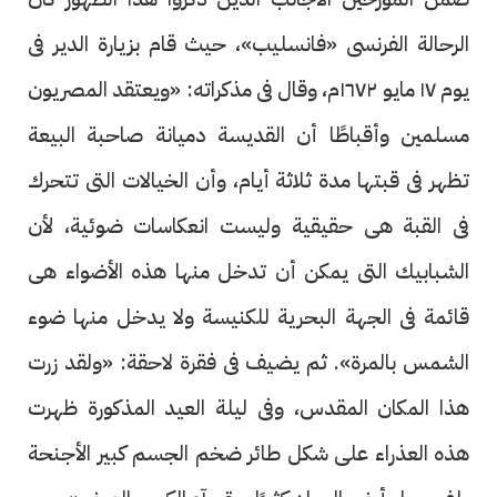
الرحالة الفرنسى «فانسليب»، حيث قام بزيارة الدير فى
يوم ١٧ مايو ١٦٧٢م، وقال فى مذكراته: «ويعتقد المصريون
مسلمين وأقباطًا أن القديسة دميانة صاحبة البيعة
تظهر فى قبتها مدة ثلاثة أيام، وأن الخيالات التى تتحرك
فى القبة هى حقيقية وليست انعكاسات ضوئية، لأن
الشبابيك التى يمكن أن تدخل منها هذه الأضواء هى
قائمة فى الجهة البحرية للكنيسة ولا يدخل منها ضوء
الشمس بالمرة». ثم يضيف فى فقرة لاحقة: «ولقد زرت
هذا المكان المقدس، وفى ليلة العيد المذكورة ظهرت
هذه العذراء على شكل طائر ضخم الجسم كبير الأجنحة