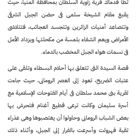
تطأ قدماك قرية زاوية السلطان بمحافظة المنيا، حيث
يقبع مقام الشيخة سلمى فى حضن الجبل الشرقى
وتتصاعد أمنيات الزائرين وتتجسد العجائب، فتتلاشى
الأمراض ويعم الشفاء بلمسة من مكحلتها ويزداد الأمل
فى نسمات هواء الجبل المخضب بالدماء.
قصة السيدة التى تتعلق بها أحلام البسطاء وتلقى على
عتبات الضريح، تعود إلى العصر الرومانى، حيث جاءت
لقرية بنى محمد سلطان فى أيام الفتوحات الإسلامية مع
أسرة سليمان وكانت ترعى قطيع أغنام فتحرش بها
بعض الشباب الرومانى وحاولوا أن يغتصبوها وهى عذراء
تقية فهرولت وأسرعت بالفرار إلى الجبل، وأثناء ذلك