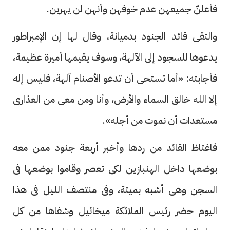
فأعلنّ جميعهن عدم خوفهن وأنهن لن يهربن.
والتقى قائد الجنود بدميانة، وقال لها إن الإمبراطور
يدعوها للسجود إلى الآلهة، وسوف يقيمها أميرة عظيمة،
فأجابته: «أما تستحى أن تدعو الأصنام آلهة، فليس إله
إلا الله خالق السماء والأرض، وأنا ومن معى من العذارى
مستعدات أن نموت من أجله».
فاغتاظ القائد من ردها وأخبر أربعة جنود ممن معه
بوضعها داخل الهنبازين لكى تعصر وقاموا بوضعها فى
السجن وهى أشبه بميتة، وفى منتصف الليل فى هذا
اليوم حضر رئيس الملائكة ميخائيل وشفاها من كل