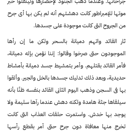
جراحاتها. وعندما ذهب الجنود لإحضارها ولينقلوا خبر
موتها للإمبراطور كانت دهشتهم أنه لم يكن بها أى جرح
من الجروح التى كانت موجودة على جسدها.
ثار القائد واتهم دميانة بالسحر ولكن ما إن رأها
الموجودون حتى صرخوا وقالوا: إننا نؤمن بإله دميانة،
فأمر القائد بقتلهم. وأمر بتمشيط جسد دميانة بأمشاط
حديدية، وبعد ذلك تدليك جسدها بالخل والجير. وألقوا
بها فى السجن وذهب اليوم الثانى القائد بنفسه ظنًا بأنه
سيلقاها جثة هامدة ولكنه دهش عندما رآها سليمة ولا
يوجد بها خدش. واستمرت حلقات العذاب التى كانت
تخرج منها معافاة دون جرح حتى أمر بقطع رأسها