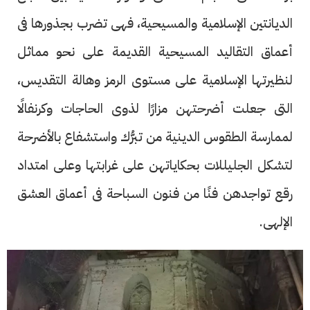
الديانتين الإسلامية والمسيحية، فهى تضرب بجذورها فى
أعماق التقاليد المسيحية القديمة على نحو مماثل
لنظيرتها الإسلامية على مستوى الرمز وهالة التقديس،
التى جعلت أضرحتهن مزارًا لذوى الحاجات وكرنفالًا
لممارسة الطقوس الدينية من تبرُّك واستشفاع بالأضرحة
لتشكل الجليللات بحكاياتهن على غرابتها وعلى امتداد
رقع تواجدهن فنًا من فنون السباحة فى أعماق العشق
الإلهى.