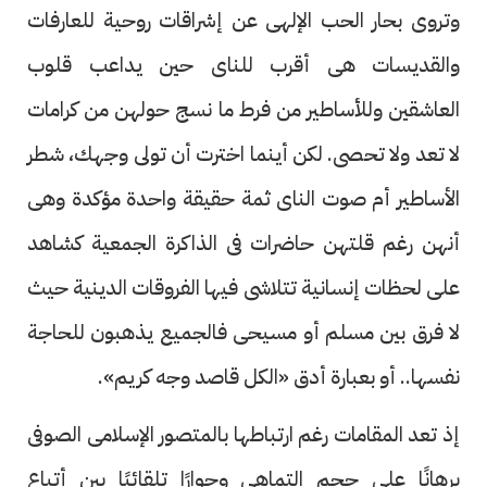
وتروى بحار الحب الإلهى عن إشراقات روحية للعارفات
والقديسات هى أقرب للناى حين يداعب قلوب
العاشقين وللأساطير من فرط ما نسج حولهن من كرامات
لا تعد ولا تحصى. لكن أينما اخترت أن تولى وجهك، شطر
الأساطير أم صوت الناى ثمة حقيقة واحدة مؤكدة وهى
أنهن رغم قلتهن حاضرات فى الذاكرة الجمعية كشاهد
على لحظات إنسانية تتلاشى فيها الفروقات الدينية حيث
لا فرق بين مسلم أو مسيحى فالجميع يذهبون للحاجة
نفسها.. أو بعبارة أدق «الكل قاصد وجه كريم».
إذ تعد المقامات رغم ارتباطها بالمتصور الإسلامى الصوفى
برهانًا على حجم التماهى وحوارًا تلقائيًا بين أتباع