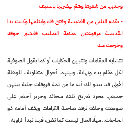
وجذبها من شعرها وهمّ ليضربها بالسيف
- تقدم التنّين من القديسة وفتح فاه وابتلعها وكانت يدا
القديسة مرفوعتين بعلامة الصليب فانشق جوفه
وخرجت منه
تتشابه المقامات وتتباين الحكايات أو كما يقول الصوفية
لكل مقام بدء ونهاية، وبينهما أحوال متفاوتة.. للوهلة
الأولى قد يبدو لك أنه ما من ثمة فروقات جلية بينهن
جميعها مجرد ضريح تلفه سجائد وحرير أخضر على
صومعته وخلفه ترقد صاحبة الكرامات ويقف أمامه ذو
الحاجات.. مهلًا الحال ليست كما تظن، فهنا تبدأ الراوية.