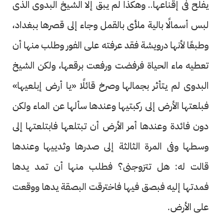
يفلح فى إقناعها.. وهكذا لم يبق إلا الشيخ البدوى الذى
لبس أسمالًا بالية ملأى بالقمل وجاء إلى قصرها ببغداد،
وطبعًا لأنها درويشة فقد عرفته على الفور وطلب منها أن
تعطيه ماء الحياة فرفضت ورفعت برقعها، ولكن الشيخ
البدوى لم يتأثر بجمالها وصرخ قائلًا «يا أرض إبلعيها»
فبلعتها الأرض إلى ركبتيها وعندها سألها عن الماء ولكن
دون فائدة وعندها أمر الأرض أن تبتلعها فابتلعتها إلى
وسطها وفى المرة الثالثة إلى صدرها وثدييها وعندها
قالت له: هل تتزوجنى؟ فطلب منها أن تمد يدها
فمدتها إليه فبصق فيها فاخترقت البصقة يدها ووقعت
على الأرض.