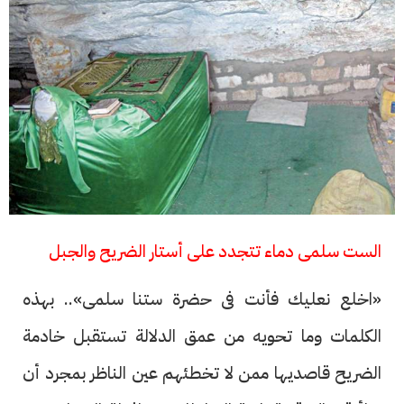
الست سلمى دماء تتجدد على أستار الضريح والجبل
«اخلع نعليك فأنت فى حضرة ستنا سلمى».. بهذه
الكلمات وما تحويه من عمق الدلالة تستقبل خادمة
الضريح قاصديها ممن لا تخطئهم عين الناظر بمجرد أن