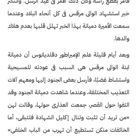
فأمر بقطع رأسه وكان ذلك الأمر فى عيد الرسل. وانتشر
خبر استشهاد الوالى مرقس فى كل أنحاء البلاد وعندما
سمعت الأميرة دميانة بهذا الخبر تهلل قلبها بعدم هلاك
والدها.
وبعد أيام قليلة علم الإمبراطور دقلديانوس أن دميانة
ابنة الوالى مرقس هى السبب فى عودته للمسيحية
واستشاط غضبًا، فأرسل بعض الجنود إليها ومعهم آلات
التعذيب المختلفة، وعندما شاهدت دميانة الجنود وقد
التفوا حول القصر، جمعت العذارى حولها، وقالت لهن
«من تريد أن تثبت وتنال إكليل الشهادة فلتبقى، أما
الخائفات منكن تستطيع أن تهرب من الباب الخلفى»