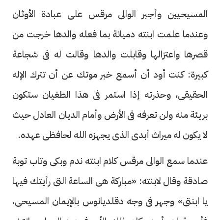
المسيحيين وأجبر الوالى مرقس على عبادة الأوثان
وعندما علمت ابنته دميانة بما فعله والدها خرجت من
قصرها واعتزالها وقابلت والدها وقالت له فى شجاعة
كبيرة: كنت أود أن أسمع خبر موتك عن أن تترك الإله
الحقيقى، وحذرته إذا استمر فى هذا الطغيان ستكون
بريئة منه ولن تعرفه فى الأرض وأمام الديان العادل حيث
لا يكون له ميراث أبدى الذى يجهزه الله لحافظى عهده.
عندما سمع الوالى مرقس كلام ابنته ندم وبكى وتاب توبة
صادقة وقال لابنته: «مباركة هى الساعة التى رأيتك فيها
يا ابنتى» وجهر فى وجه دقلديانوس بالإيمان المسيحى،