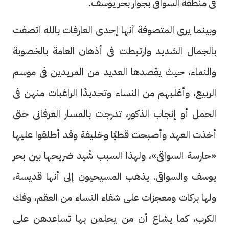
فى منطقة السواقى بجوار بحر يوسف.
وبينما يرى المتصوفة أنها إحدى العارفات بالله اتصفت
بالجمال الشديد وارتبطت فى أذهان العامة بالخصوبة
والنماء، حيث يقصدها العديد من المريدين فى موسم
الربيع، وأغلبهم من النساء وتحديدًا الراغبات منهن فى
الحمل أو إنجاب الذكور، تدرجت بالمسار العرفانى حتى
أخذت العهد وأصبحت قطبًا وخليفة وقد أطلقوا عليها
«حارسة السواقى»، ولهذا السبب شُيد ضريحها بين بحر
يوسف والسواقى. يذهب المسيحيون إلى أنها قديسة،
ولها بركات ومعجزات على شفاء النساء من العقم، وفك
الكرب، كما يشاع أن من يحلمن بها تساعدهن على