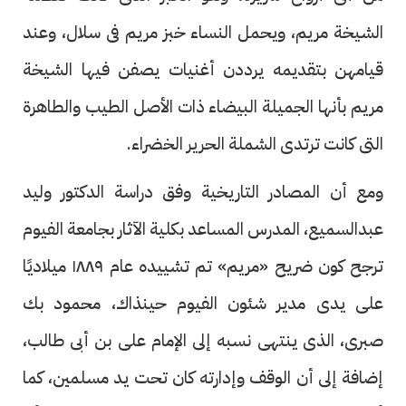
الشيخة مريم، ويحمل النساء خبز مريم فى سلال، وعند
قيامهن بتقديمه يرددن أغنيات يصفن فيها الشيخة
مريم بأنها الجميلة البيضاء ذات الأصل الطيب والطاهرة
التى كانت ترتدى الشملة الحرير الخضراء.
ومع أن المصادر التاريخية وفق دراسة الدكتور وليد
عبدالسميع، المدرس المساعد بكلية الآثار بجامعة الفيوم
ترجح كون ضريح «مريم» تم تشييده عام ١٨٨٩ ميلاديًا
على يدى مدير شئون الفيوم حينذاك، محمود بك
صبرى، الذى ينتهى نسبه إلى الإمام على بن أبى طالب،
إضافة إلى أن الوقف وإدارته كان تحت يد مسلمين، كما