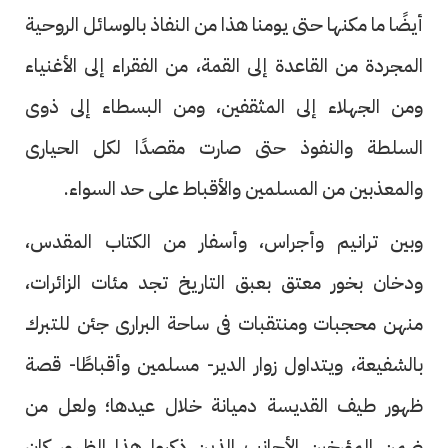
أيضًا ما مكنها حتى يومنا هذا من النفاذ بالوسائل الروحية
المجردة من القاعدة إلى القمة، من الفقراء إلى الأغنياء
ومن الجهلاء إلى المثقفين، ومن البسطاء إلى ذوى
السلطة والنفوذ حتى صارت مقصدًا لكل الحيارى
والمعذبين من المسلمين والأقباط على حد السواء.
وبين ترانيم وأجراس، وأسفار من الكتاب المقدس،
ودخان بخور معتق بعبق التاريخ تجد مئات الزائرات،
منهن محجبات ومنتقبات فى ساحة البرارى جئن للتبرك
بالشفيعة، ويتداول زوار الدير- مسلمين وأقباطًا- قصة
ظهور طيف القديسة دميانة خلال عيدها؛ ولعل من
ضمن المؤرخين الأجانب الذين ذكروا هذا الظهور كان