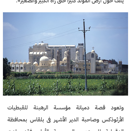
يلف حول أرض المولد كثيرًا حتى رآه الكبير والصغير».
وتعود قصة دميانة مؤسسة الرهبنة للقبطيات
الأرثوذكس وصاحبة الدير الأشهر فى بلقاس بمحافظة