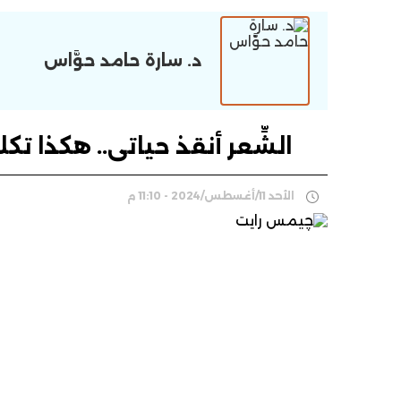
د. سارة حامد حوَّاس
الشِّعر أنقذ حياتى.. هكذا ت
الأحد 11/أغسطس/2024 - 11:10 م