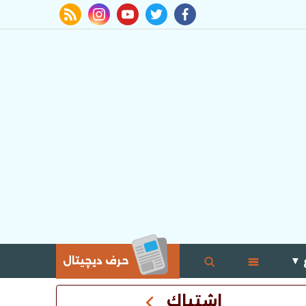
rss feed
instagram
youtube
twitter
facebook
 ▼
حرف ديچيتال
اشتباك