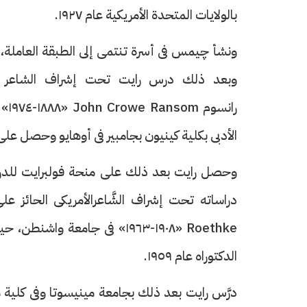
بالولايات المتحدة الأمريكية عام ١٩٢٧.
ونشأ چيمس فى أسرة تنتمى إلى الطبقة العاملة، و
وبعد ذلك درس رايت تحت إشراف الشاعر والن
ران
الأدبى بكلية كينيون بجامبير فى أوهايو وحصل على الب
الدكتوراه عام ١٩٥٩.
درَّس رايت بعد ذلك بجامعة مينيسوتا وفى كلية 