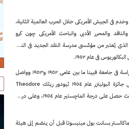
إس
خدم فى الجيش الأمريكى خلال الحرب العالمية الثانية،
اقد والمحرر الأدبى والباحث الأمريكى چون كرو
عب
ال
سوم John Crowe Ransom «١٨٨٨-١٩٧٤» الذى يُعتبر من مؤسِّسى مدرسة النقد الجديد فى النقد
كالوريوس فى عام ١٩٥٢.
وحصل رايت بعد ذلك على منحة فولبرايت للدراسة فى جامعة فيينا ما بين عامى ١٩٥٢ و١٩٥٣ وواصل
دراساته تحت إشراف الشَّاعرالأمريكى الحائز على جائزة البوليتزر عام ١٩٥٤ ثيودور ريثك Theodore
Roethke «١٩٠٨-١٩٦٣» فى جامعة واشنطن، حيث حصل على درجة الماچستير عام ١٩٥٤، وعلى درجة
ماكالستر بسانت بول مينيسوتا قبل أن ينضم إلى هيئة