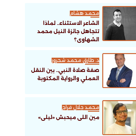
تنظيمية؟
محمد هشام
الشاعر الاستثناء.. لماذا
تتجاهل جائزة النيل محمد
الشهاوى؟
د. طارق محمد شحرور
صفة صلاة النبي.. بين النقل
العملي والرواية المكتوبة
محمد جلال فراج
مين اللى ميحبش «ليلى»