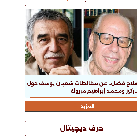
لاح فضل.. عن مغالطات شعبان يوسف حول
ركيز ومحمد إبراهيم مبروك
المزيد
حرف ديچيتال