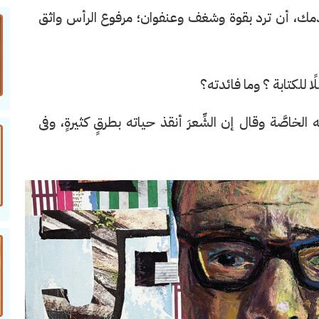
قدمك، أن ترد بقوة وشغف وعنفوان؛ مرفوع الرأس واثق
لًا للكتابة ؟ وما فائدته؟
صَّة وقال إن الشِّعرَ أنقذ حياته بطرقٍ كثيرةٍ، وفى