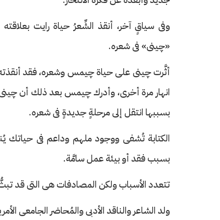
وفى سياقٍ آخر، أنقذ الشِّعرُ حياة رايت بعلاقته
«چينى» فى شعره.
أثَّرت چينى على حياة چيمس وشعره، فقد أنقذته 
انهار مرة أخرى، وأدرك چيمس بعد ذلك أن چينى ك
بسببها انتقل إلى مرحلةٍ جديدةٍ فى شعره.
الكتابة تُشفى ووجود ملهم وداعم فى حياتك يُن
بسبب فقد أو بيئة عمل سامَّة.
تتعدد الأسباب ولكن المصادفات هى التى قد تبثُّ 
ولد الشاعر والناقد الأدبى والمُحاضر الجامعى الأم