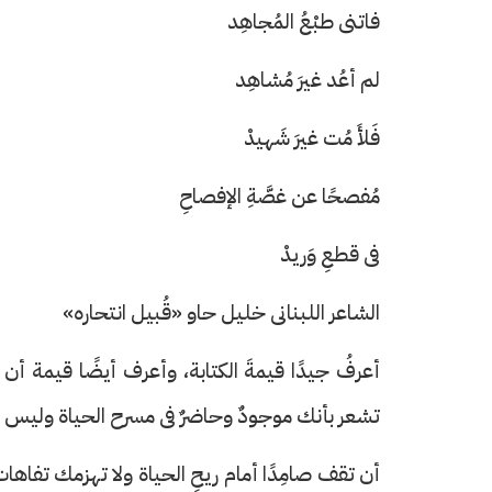
فاتنى طبْعُ المُجاهِد
لم أعُد غيرَ مُشاهِد
فَلأَ مُت غيرَ شَهيدْ
حرف العدد 133
مُفصحًا عن غصَّةِ الإفصاحِ
فى قطعِ وَريدْ
الشاعر اللبنانى خليل حاو «قُبيل انتحاره»
أعرفُ جيدًا قيمةَ الكتابة، وأعرف أيضًا قيمة أ
تشعر بأنك موجودٌ وحاضرٌ فى مسرح الحياة وليس مُج
أن تقف صامِدًا أمام ريحِ الحياة ولا تهزمك تفاهات