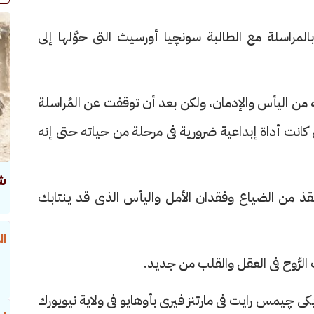
 بالمراسلة مع الطالبة سونچيا أورسيث التى حوَّلها إلى
من اليأس والإدمان، ولكن بعد أن توقفت عن المُراسلة
انت أداة إبداعية ضرورية فى مرحلة من حياته حتى إنه
ش
قذ من الضياع وفقدان الأمل واليأس الذى قد ينتابك
ال
الرُّوح فى العقل والقلب من جديد.
ريكى چيمس رايت فى مارتنز فيرى بأوهايو فى ولاية نيويورك