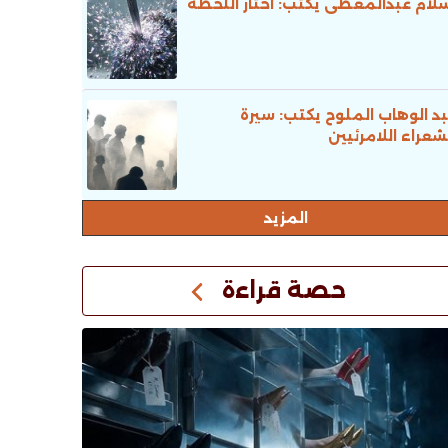
لام عبدالمعطى يكتب: اختار اللحظة
د الوهاب الملوح يكتب: سيرة
شعراء اللامرئيين
المزيد
حصة قراءة