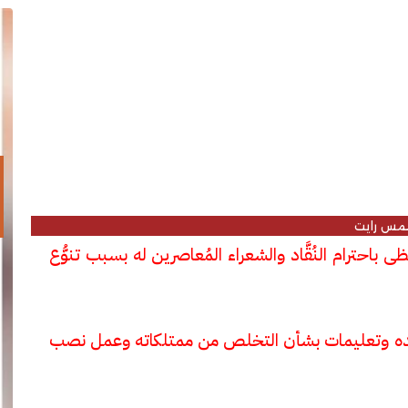
مس رايت
باحترام النُقَّاد والشعراء المُعاصرين له بسبب تنوُّع
لجسده وتعليمات بشأن التخلص من ممتلكاته وعمل نصب