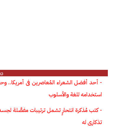
چي
- أحد أفضل الشعراء المُعاصرين فى أمريكا.. وحظى 
استخدامه للغة والأسلوب
- كتب مُذكرة انتحارٍ تشمل ترتيبات مفصَّلة 
تذكارى له