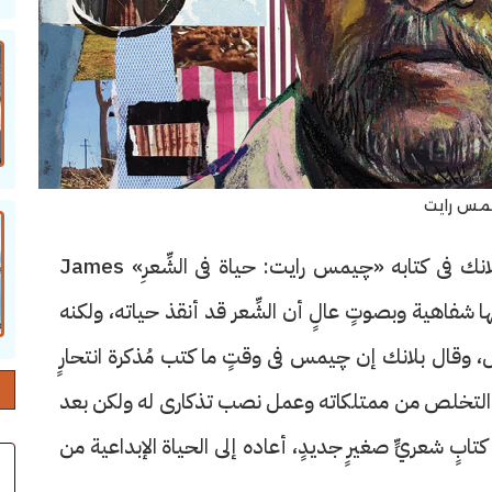
مس رايت
كتب الشاعر وكاتب المقالات الأمريكى چوناثان بلانك فى كتابه «چيمس رايت: حياة فى الشِّعرِ» James
 چيمس لم يُعلنها شفاهية وبصوتٍ عالٍ أن الشِّعر قد أنقذ حياته، ولكنه
ئِل، وقال بلانك إن چيمس فى وقتٍ ما كتب مُذكرة انتحارٍ
التخلص من ممتلكاته وعمل نصب تذكارى له ولكن بعد
كتابٍ شعريٍّ صغيرٍ جديدٍ، أعاده إلى الحياة الإبداعية من