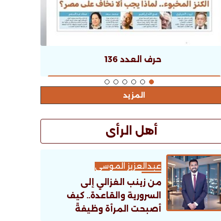
حرف العدد 136
المزيد
أهل الرأى
عبدالعزيز الموسى
من زينب الغزالي إلى
السرورية والقاعدة.. كيف
أصبحت المرأة وظيفةً