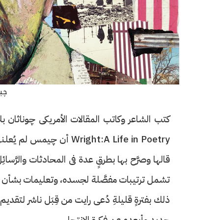
چي
Wright:A Life in Poetry أن
قالها وصرَّح بها بطرقٍ عدة فى المحادثات والرَّسا
تشمل ترتيبات مفصَّلة لجسده، وتعليمات بشأن 
ذلك بفترةٍ قليلةِ دُعى رايت من قِبَل ناشر لتقديم 
جديد وأبعده عن فكرة الانتحار.