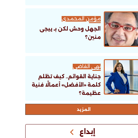
مؤمن المحمدى
الجهل وحش لكن بـ ييجى
منين؟
نهى القاضى
جناية القوائم.. كيف تظلم
كلمة «الأفضل» أعمالًا فنية
عظيمة؟
اﻟﻤﺰﻳﺪ
إبداع