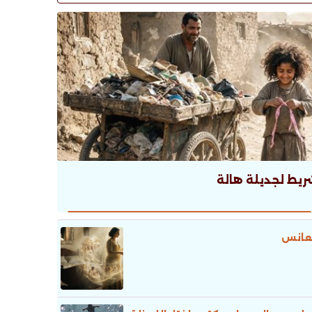
ريط لجديلة هالة
عانس