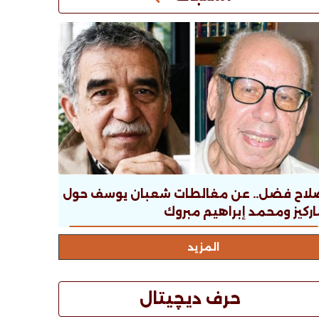
لاح فضل.. عن مغالطات شعبان يوسف حول
ركيز ومحمد إبراهيم مبروك
المزيد
حرف ديچيتال