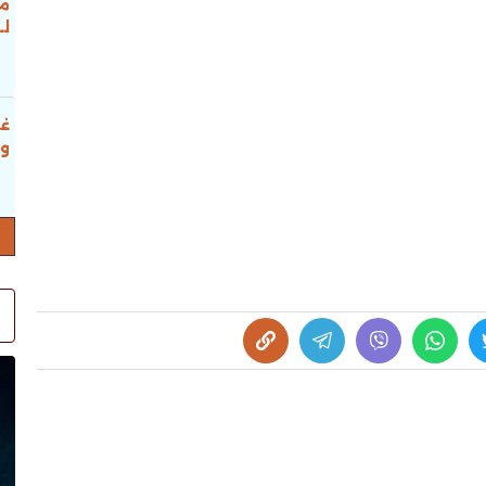
مح
لـ
غب
ور