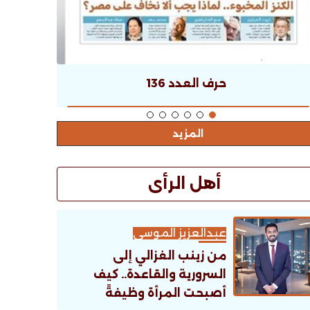
حرف العدد 136
المزيد
أهل الرأى
عبدالعزيز الموسى
من زينب الغزالي إلى
السرورية والقاعدة.. كيف
أصبحت المرأة وظيفةً