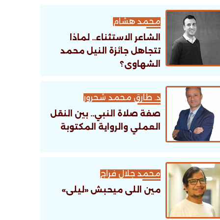
تنظيمية؟
محمد هشام
الشاعر الاستثناء.. لماذا
تتجاهل جائزة النيل محمد
الشهاوى؟
د. طارق محمد شحرور
صفة صلاة النبي.. بين النقل
العملي والرواية المكتوبة
محمد جلال فراج
مين اللى ميحبش «ليلى»