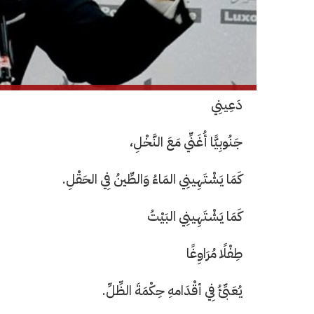
دَعِينِي
جَنُوبِيًّا أُغَنِّي مَعَ النَّخْلِ،
كَمَا يَشْتَهِينِي المَاءُ وَالطِّينُ فِي الحَقْلِ.
كَمَا يَشْتَهِينِي البَيْتُ
طِفْلًا مُرَاوِغًا
يُعَبِّئُ فِي أقْدَامهِ حِكْمَةَ الظِّلِّ.