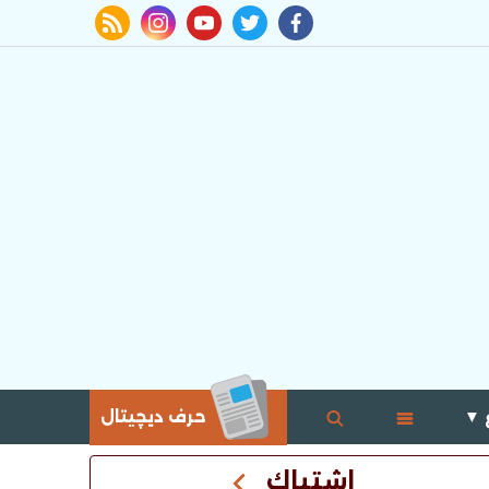
rss feed
instagram
youtube
twitter
facebook
 ▼
حرف ديچيتال
اشتباك