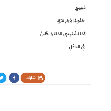
دَعِينِي
جَنُوبِيًّا لِآخِرِ مَرَّةٍ،
كَمَا يَشْتَهِينِي المَاءُ وَالطِّينُ
فِي الحَقْلِ.
شارك