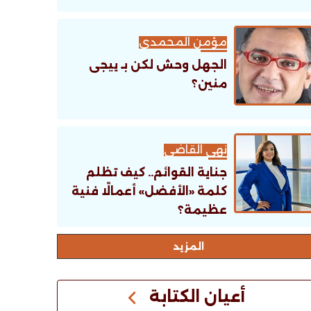
مؤمن المحمدى
الجهل وحش لكن بـ ييجى
منين؟
نهى القاضى
جناية القوائم.. كيف تظلم
كلمة «الأفضل» أعمالًا فنية
عظيمة؟
اﻟﻤﺰﻳﺪ
أعيان الكتابة