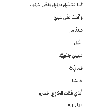
كَمَا حَمَّلَتْنِي قَرْيَتِي بَعْضَ حُزْنِهَا،
وَأَلْقَتْ عَلَى عَيْنَيَّ
شَيْئًا مِنَ
حرف العدد 133
اللَّيْلِ
دَعِينِي جَنُوبِيًّا،
فَمَا زِلْتُ
جَالِسًا
أُندِّي فُتَاتَ الخُبْزِ فِي خُضْرَةِ
"الفُجلِ"