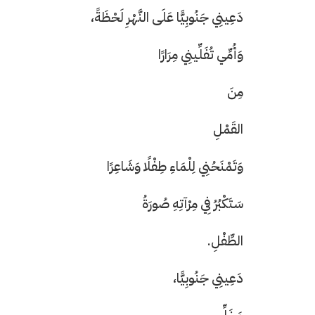
دَعِينِي جَنُوبِيًّا عَلَى النَّهْرِ لَحْظَةً،
وَأُمِّي تُفَلِّينِي مِرَارًا
مِنَ
القَمْلِ
وَتَمْنَحُنِي لِلْمَاءِ طِفْلًا وَشَاعِرًا
سَتَكْبُرُ فِي مِرْآتِهِ صُورَةُ
الطِّفْلِ.
دَعِينِي جَنُوبِيًّا،