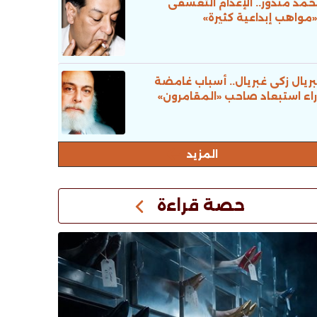
مد مندور.. الإعدام التعسفى
«مواهب إبداعية كثيرة»
ريال زكى غبريال.. أسباب غامضة
اء استبعاد صاحب «المقامرون»
المزيد
حصة قراءة