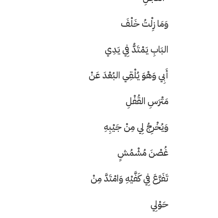
وَمَا زِلْتُ خَلْفَ
البَابِ يَمْتَدُّ فِي يَدِي
أَبِي وَهْوَ يُلْقِي البُعْدَ عَنْ
مَتْرَسِ القُفْلِ
وَيُخْرِجُ لِي مِنْ جَيْبِهِ
غُصْنَ مُشْمُشٍ
تَفَرَّعَ فِي كَفَّيْهِ وَامْتَدَّ مِنْ
حَوْلِي