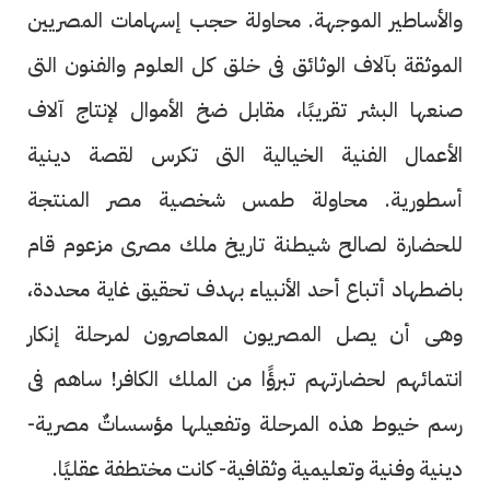
والأساطير الموجهة. محاولة حجب إسهامات المصريين
الموثقة بآلاف الوثائق فى خلق كل العلوم والفنون التى
صنعها البشر تقريبًا، مقابل ضخ الأموال لإنتاج آلاف
الأعمال الفنية الخيالية التى تكرس لقصة دينية
أسطورية. محاولة طمس شخصية مصر المنتجة
للحضارة لصالح شيطنة تاريخ ملك مصرى مزعوم قام
باضطهاد أتباع أحد الأنبياء بهدف تحقيق غاية محددة،
وهى أن يصل المصريون المعاصرون لمرحلة إنكار
انتمائهم لحضارتهم تبرؤًا من الملك الكافر! ساهم فى
رسم خيوط هذه المرحلة وتفعيلها مؤسساتٌ مصرية-
دينية وفنية وتعليمية وثقافية- كانت مختطفة عقليًا.