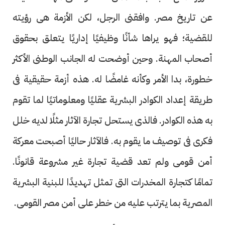
عن تاريخ مصر. وافقنى الرجل، لكن الأزمة هى رؤيته
للقضية؛ فهو يراها شأنًا وظيفيًا إداريًا يتعلق بحقوق
أصحاب المهنة. وحين أوضحت له الجانب الوطنى الأكثر
خطورة، بدا الأمر وكأنه غامضًا له. هذه أزمة حقيقية فى
طريقة إعداد الكوادر البشرية عقليًا ومعلوماتيًا لما تقوم
به هذه الكوادر. فالذى يستحل تجارة الآثار مثلًا لديه خلل
فكرى فى توصيف ما يقوم به. فالآثار حاليًا أصبحت معركة
أمن قومى ولم تعد قضية تجارة غير مشروعة قانونًا.
تمامًا كتجارة المخدرات التى تمثل تهديدًا للبنية البشرية
المصرية بما يترتب عليه من خطر على أمن مصر القومى.