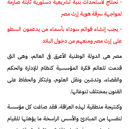
- نحتاج لاستحداث بنية تشريعية دستورية ثابتة صارمة
لمواجهة سرقة هوية إرث مصر
- يجب إنشاء قوائم سوداء بأسماء من يدعمون السطو
على إرث مصر ومنعهم من دخول البلاد
مصر هى الدولة الوطنية الأعرق فى العالم، وهى التى
قدمت للعالم فكرة المؤسسية كنظام للإدارة والحكم
والقضاء، وتدشين ونقل العلوم، وابتكار والحفاظ على
الفنون بمختلف تنوعاتها.
وكنتيجة منطقية لهذه العراقة، فقد صاغت كل مؤسسة
لنفسها من المبادئ والأسس الراسخة ما يؤهلها للقيام