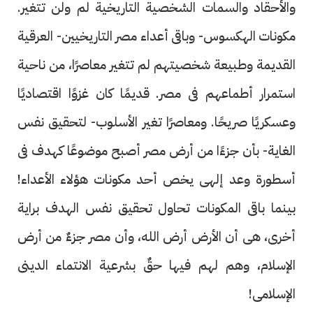
والأحقاد والسمات الشخصية التاريخية لم ولن تتغير.
مكونات الهكسوس- وباقى أعداء مصر التاريخيين- العرقية
القديمة وطبيعة شخصيتهم لم تتغير معاصرًا، من ناحية
استمرار أطماعهم فى مصر. قديمًا كان غزوًا اقتصاديًا
وعسكريًا صريحًا. ومعاصرًا تغير الأسلوب- لتحقيق نفس
الغاية- بأن جزءًا من أرض مصر أصبح موضوعًا كهدف فى
أسطورة وعد إلهى يخص أحد مكونات هؤلاء الأعداء!
بينما باقى المكونات تحاول تحقيق نفس الهدف براية
أخرى، هى أن الأرض أرض الله، وأن مصر جزءٌ من أرض
الإسلام، وهم لهم فيها حقٌ بشرعية الانتماء الدينى
الإسلامى!