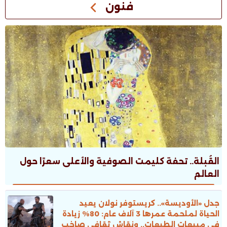
فنون
القُبلة.. تحفة كليمت الصوفية والأعلى سعرًا حول
العالم
جدل «الأوديسة».. كريستوفر نولان يعيد
الحياة لملحمة عمرها 3 آلاف عام: 80% زيادة
فى مبيعات الطبعات.. ونقاش ثقافى صاخب