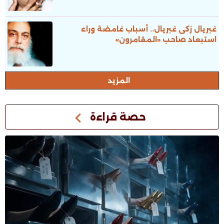
غبريال زكى غبريال.. أسباب غامضة وراء
استبعاد صاحب «المقامرون»
المزيد
حصة قراءة