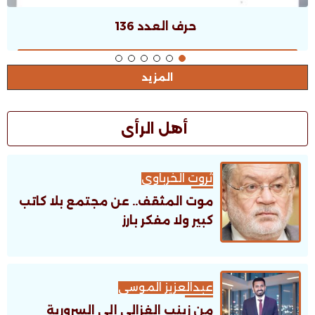
حرف العدد 135
المزيد
أهل الرأى
ثروت الخرباوى
موت المثقف.. عن مجتمع بلا كاتب
كبير ولا مفكر بارز
عبدالعزيز الموسى
من زينب الغزالي إلى السرورية