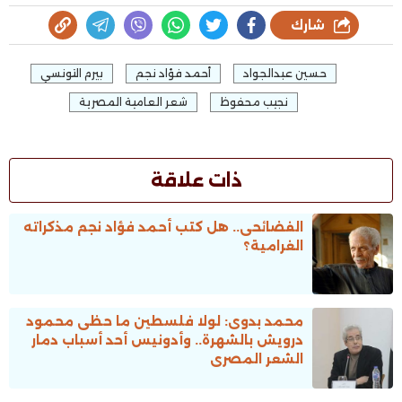
شارك
حسين عبدالجواد
أحمد فؤاد نجم
بيرم التونسي
نجيب محفوظ
شعر العامية المصرية
ذات علاقة
الفضائحى.. هل كتب أحمد فؤاد نجم مذكراته
الغرامية؟
محمد بدوى: لولا فلسطين ما حظى محمود
درويش بالشهرة.. وأدونيس أحد أسباب دمار
الشعر المصرى