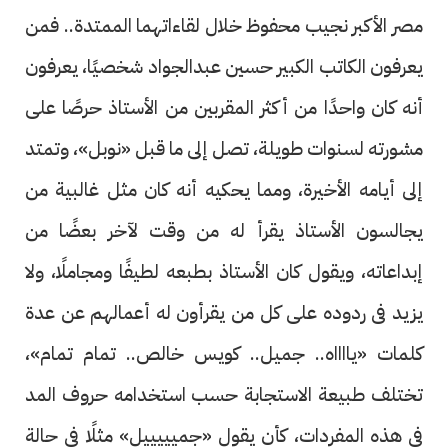
مصر الأكبر نجيب محفوظ خلال لقاءاتهما الممتدة.. فمن
يعرفون الكاتب الكبير حسين عبدالجواد شخصيًا، يعرفون
أنه كان واحدًا من أكثر المقربين من الأستاذ حرصًا على
مشورته لسنوات طويلة، تصل إلى ما قبل «نوبل»، وتمتد
إلى أيامه الأخيرة، ومما يحكيه أنه كان مثل غالبية من
يجالسون الأستاذ يقرأ له من وقت لآخر بعضًا من
إبداعاته، ويقول كان الأستاذ بطبعه لطيفًا ومجاملًا، ولا
يزيد فى ردوده على كل من يقرأون له أعمالهم عن عدة
كلمات «يااااه.. جميل.. كويس خالص.. تمام تمام»،
تختلف طبيعة الاستجابة حسب استخدامه حروف المد
فى هذه المفردات، كأن يقول «جميييييل» مثلًا فى حالة