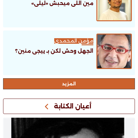
مين اللى ميحبش «ليلى»
مؤمن المحمدى
الجهل وحش لكن بـ ييجى منين؟
اﻟﻤﺰﻳﺪ
أعيان الكتابة