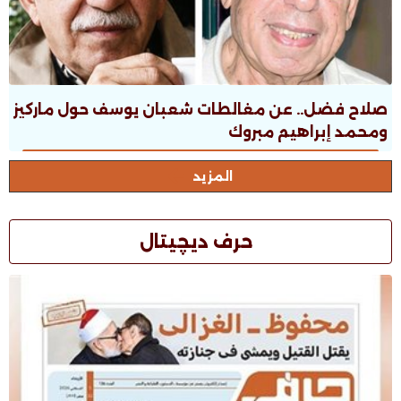
صلاح فضل.. عن مغالطات شعبان يوسف حول ماركيز
ومحمد إبراهيم مبروك
المزيد
حرف ديچيتال