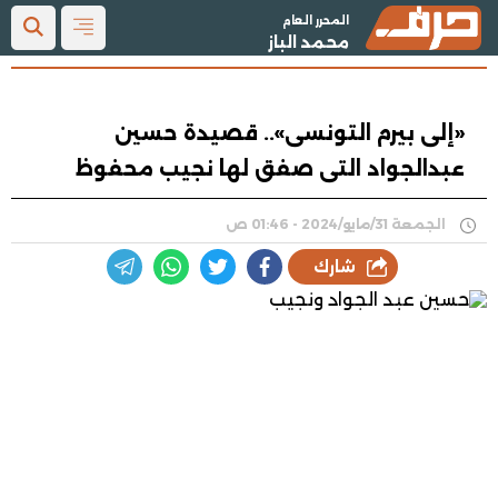
المحرر العام
محمد الباز
«إلى بيرم التونسى».. قصيدة حسين
عبدالجواد التى صفق لها نجيب محفوظ
الجمعة 31/مايو/2024 - 01:46 ص
شارك