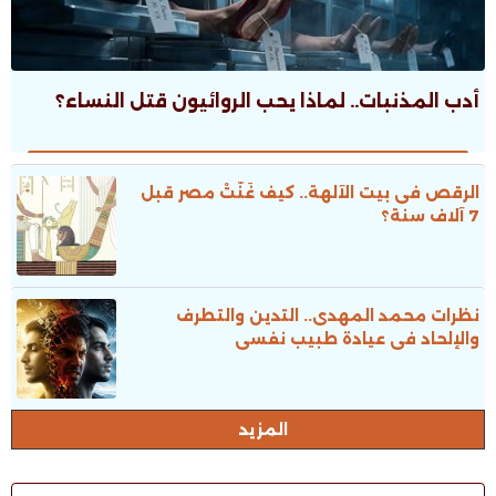
أدب المذنبات.. لماذا يحب الروائيون قتل النساء؟
الرقص فى بيت الآلهة.. كيف غَنَّتْ مصر قبل
7 آلاف سنة؟
نظرات محمد المهدى.. التدين والتطرف
والإلحاد فى عيادة طبيب نفسى
المزيد