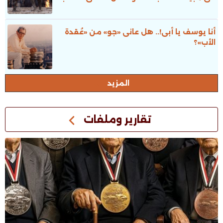
أنا يوسف يا أبى!.. هل عانى «جو» من «عُقدة
الأب»؟
المزيد
تقارير وملفات