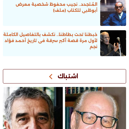
المُتجدد.. نجيب محفوظ شخصية معرض
أبوظبى للكتاب (ملف)
خبطنا تحت بطاطنا.. نكشف بالتفاصيل الكاملة
لأول مرة قصة أكبر سرقة فى تاريخ أحمد فؤاد
نجم
اشتباك