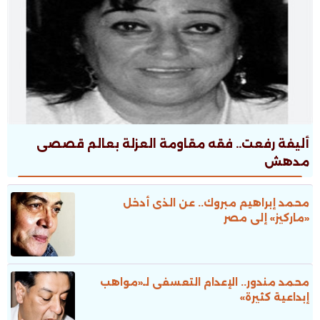
أليفة رفعت.. فقه مقاومة العزلة بعالم قصصى
مدهش
محمد إبراهيم مبروك.. عن الذى أدخل
«ماركيز» إلى مصر
محمد مندور.. الإعدام التعسفى لـ«مواهب
إبداعية كثيرة»