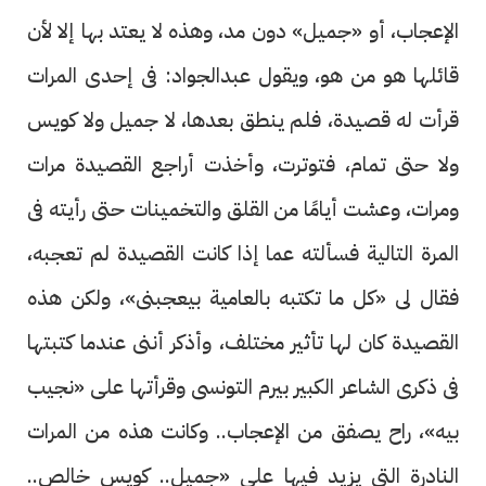
الإعجاب، أو «جميل» دون مد، وهذه لا يعتد بها إلا لأن
قائلها هو من هو، ويقول عبدالجواد: فى إحدى المرات
قرأت له قصيدة، فلم ينطق بعدها، لا جميل ولا كويس
ولا حتى تمام، فتوترت، وأخذت أراجع القصيدة مرات
ومرات، وعشت أيامًا من القلق والتخمينات حتى رأيته فى
المرة التالية فسألته عما إذا كانت القصيدة لم تعجبه،
فقال لى «كل ما تكتبه بالعامية بيعجبنى»، ولكن هذه
القصيدة كان لها تأثير مختلف، وأذكر أننى عندما كتبتها
فى ذكرى الشاعر الكبير بيرم التونسى وقرأتها على «نجيب
بيه»، راح يصفق من الإعجاب.. وكانت هذه من المرات
النادرة التى يزيد فيها على «جميل.. كويس خالص..