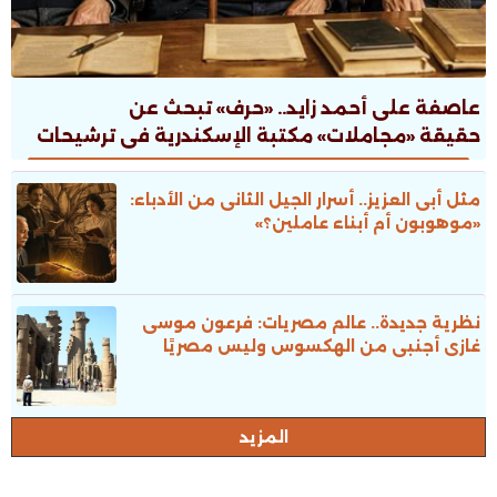
عاصفة على أحمد زايد.. «حرف» تبحث عن
حقيقة «مجاملات» مكتبة الإسكندرية فى ترشيحات
جوائز الدولة
مثل أبى العزيز.. أسرار الجيل الثانى من الأدباء:
«موهوبون أم أبناء عاملين؟»
نظرية جديدة.. عالم مصريات: فرعون موسى
غازى أجنبى من الهكسوس وليس مصريًا
المزيد