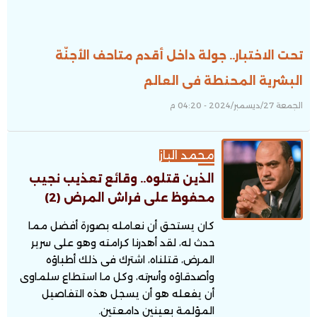
تحت الاختبار.. جولة داخل أقدم متاحف الأجنّة
البشرية المحنطة فى العالم
الجمعة 27/ديسمبر/2024 - 04:20 م
محمد الباز
الذين قتلوه.. وقائع تعذيب نجيب
محفوظ على فراش المرض (2)
كان يستحق أن نعامله بصورة أفضل مما
حدث له، لقد أهدرنا كرامته وهو على سرير
المرض، قتلناه، اشترك فى ذلك أطباؤه
وأصدقاؤه وأسرته، وكل ما استطاع سلماوى
أن يفعله هو أن يسجل هذه التفاصيل
المؤلمة بعينين دامعتين.