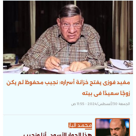
مفيد فوزى يفتح خزانة أسراره: نجيب محفوظ لم يكن
زوجًا سعيدًا فى بيته
الجمعة 30/أغسطس/2024 - 11:55 ص
محمد الباز
هذا الحوار الأسود.. أنا ونجيب