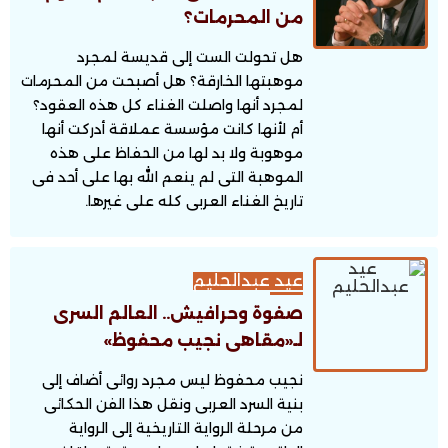
من المحرمات؟
هل تحولت الست إلى قديسة لمجرد
موهبتها الخارقة؟ هل أصبحت من المحرمات
لمجرد أنها واصلت الغناء كل هذه العقود؟
أم لأنها كانت مؤسسة عملاقة أدركت أنها
موهوبة ولا بد لها من الحفاظ على هذه
الموهبة التى لم ينعم الله بها على أحد فى
تاريخ الغناء العربى كله على غيرها.
عيد عبدالحليم
صفوة وحرافيش.. العالم السرى
لـ«مقاهى نجيب محفوظ»
نجيب محفوظ ليس مجرد روائى أضاف إلى
بنية السرد العربى ونقل هذا الفن الحكائى
من مرحلة الرواية التاريخية إلى الرواية