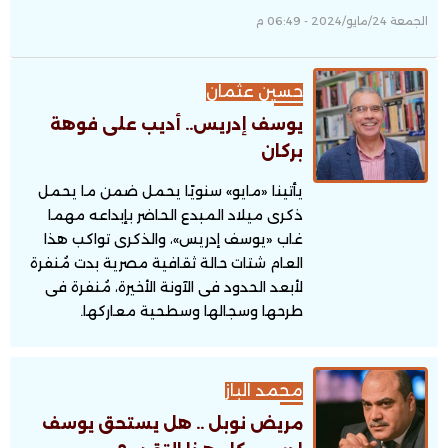
الجمعة 24/مايو/2024 - 06:49 م
حسين عثمان
يوسف إدريس.. أديب على فوهة
بركان
يأتينا «مايو» سنويًا يحمل ضمن ما يحمل
ذكرى ميلاد المبدع الحاضر بإبداعه مهما
غاب «يوسف إدريس»، والذكرى تواكب هذا
العام شتات حالة ثقافية مصرية بدت مُنفرة
لأبعد الحدود فى الآونة الأخيرة، مُنفرة فى
طرحها وسجالها وسطحية معاركها.
محمد الباز
مريض نوبل .. هل يستحق يوسف