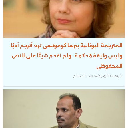
المترجمة اليونانية بيرسا كوموتسى ترد: أترجم أدبًا
وليس وثيقة مَحكمة.. ولم أقحم شيئًا على النص
المحفوظى
الأربعاء 19/يونيو/2024 - 06:37 م