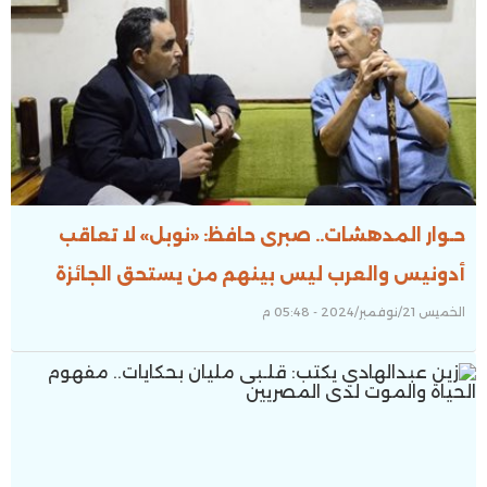
حـوار المدهشات.. صبرى حافظ: «نوبل» لا تعاقب
أدونيس والعرب ليس بينهم من يستحق الجائزة
الخميس 21/نوفمبر/2024 - 05:48 م