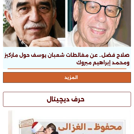
صلاح فضل.. عن مغالطات شعبان يوسف حول ماركيز
ومحمد إبراهيم مبروك
المزيد
حرف ديچيتال