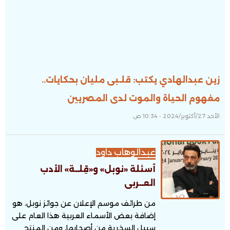
زين عبدالهادي يكتب: قلـبى مليان بحكايات..
مفهوم الحياة والموت لدى المصريين
الأحد 27/أكتوبر/2024 - 10:34 ص
عبدالوهاب داود
أسئلة «نوبل» و«قِلــة» الأدب
العــربى
من طرائف موسم الإعلان عن جوائز نوبل، هو
إضافة بعض الأسماء العربية هذا العام على
سبيل السخرية من أصحابها، ومن المنتج