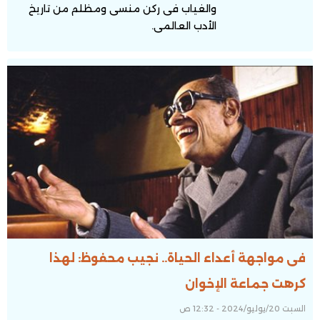
والغياب فى ركن منسى ومظلم من تاريخ
الأدب العالمى.
فى مواجهة أعداء الحياة.. نجيب محفوظ: لهذا
كرهت جماعة الإخوان
السبت 20/يوليو/2024 - 12:32 ص