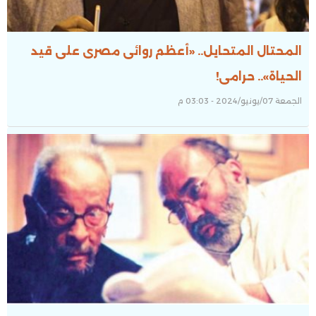
المحتال المتحايل.. «أعظم روائى مصرى على قيد
الحياة».. حرامى!
الجمعة 07/يونيو/2024 - 03:03 م