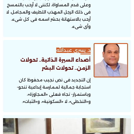
وعلى قدم المساواة، لكننى لا أرحب بالتمسح
فى ذلك الرجل المهذب اللطيف والمجامل، لا
أرحب بالاستهانة بحشر اسمه فى كل شىء،
وأى شىء.
د. يسري عبدالله
أصداء السيرة الذاتية.. تحولات
الزمن.. تحولات البشر
إن التجديد فى نص نجيب محفوظ كان
استجابة جمالية لممارسة إبداعية تنحو-
وباستمرار- تجاه فعلى «المجاوزة»،
و«التخطى»، لا «السكونية»، و«الثبات».