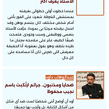
الأستاذ يعرف أكثر
عندما خطوت أولى خطواتى بغرفته
بمستشفى الشرطة، شعرت على الفور بأننى
أمام شخص مختلف، كان يبتسم بوهن وقد
اعتدل برقدته مرحبًا بى بمودة، عرّفت الأستاذ
بنفسى ووظيفتى وسبب وجودى، فلمحت
ضيقًا كطيف عابر على ملامحه سرعان ما
طرده بلطف وهو يقول بعفوية: أنا الحقيقة
معرفش اللى ضربنى لكن أنا مسامحه على
كل حال.
عبدالوهاب داود
ضحايا ومذنبون.. جرائم ارتُكبت باسم
نجيب محفوظ
أود أن أوضح أننى شخصيًا لست ضد أى شكل
من أشكال الكتابة، بل وأرحب بها جميعًا،