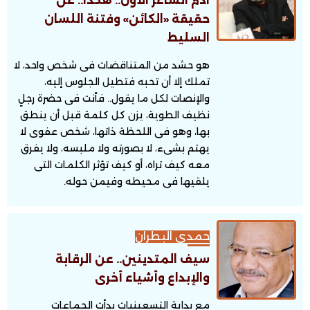
آدم الشاعر الأول.. هكذا.. عن
حقيقة «الكائن» وفتنة اللسان
السليط
هو حشد من المتناقضات فى شخص واحد، لا
تملك إلا أن تحبه فتطيل الجلوس إليه،
والإنصات لكل ما يقول.. فأنت فى حضرة رجلٍ
نظيف الطوية، يزن كل كلمة قبل أن ينطق
بها، وهو فى اللحظة ذاتها، شخص عفوى لا
يهتم بشىء، لا بصورته ولا ملبسه، ولا يفرق
معه كيف تراه، أو كيف تؤثر الكلمات التى
يلقيها فى محيطه وفيمن حوله.
حمدى البطران
سيف المتدينين.. عن الرقابة
والإبداع وأشياء أخرى
مع بداية التسعينيات بدأت الجماعات