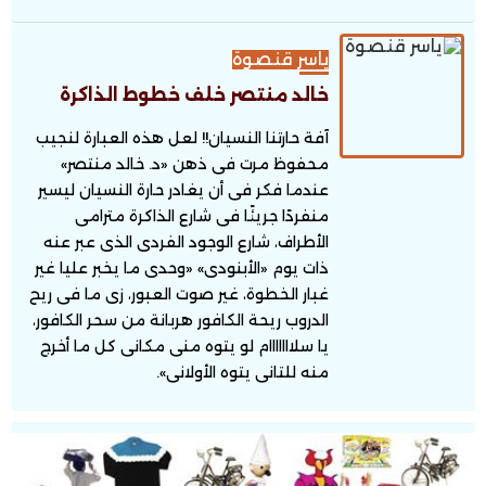
ياسر قنصوة
خالد منتصر خلف خطوط الذاكرة
آفة حارتنا النسيان!! لعل هذه العبارة لنجيب
محفوظ مرت فى ذهن «د. خالد منتصر»
عندما فكر فى أن يغادر حارة النسيان ليسير
منفردًا جريئًا فى شارع الذاكرة مترامى
الأطراف، شارع الوجود الفردى الذى عبر عنه
ذات يوم «الأبنودى» «وحدى ما يخبر عليا غير
غبار الخطوة، غير صوت العبور، زى ما فى ريح
الدروب ريحة الكافور هربانة من سحر الكافور،
يا سلااااااام لو يتوه منى مكانى كل ما أخرج
منه للتانى يتوه الأولانى».