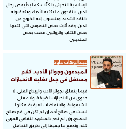
الإسلامية التحرش بالكتّاب، كما بدأ بعض رجال
الدين ينتقدون ما يكتبه الأدباء ويتعقبونه
بالنقد الشديد، وينسبون إليه الخروج عن
الدين. وقد أثارت بعض النصوص التى كتبها
بعض الكتاب والروائيين غضب بعض
المتدينين.
عبدالوهاب داود
المبدعون وجوائز الأدب.. كلام
مستقل فى جدل تغلبه الانحيازات
فيما يتعلق بجوائز الأدب والإبداع الفنى، لا
جدوى من الانحيازات الضيقة، ولا معنى
للشيفونية، والانتفاضات العرقية، فكلها
ليست فى صالح أحد، إن لم تكن فى غير صالح
الجميع، وإن لم تضر بالمشهد الثقافى العربى
كله، وتدفع بنا جميعًا إلى طريق التجاهل