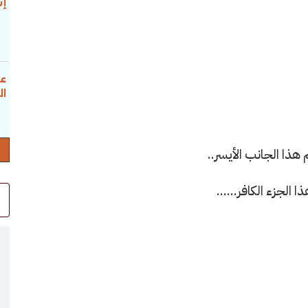
إس
عب
ال
هذا الجانب الأيسر..
لجزء الكافر......