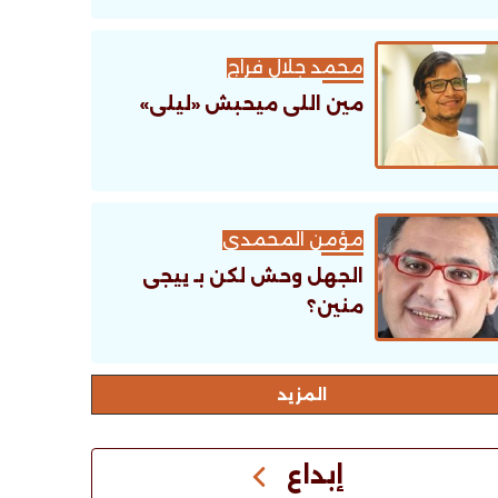
محمد جلال فراج
مين اللى ميحبش «ليلى»
مؤمن المحمدى
الجهل وحش لكن بـ ييجى
منين؟
اﻟﻤﺰﻳﺪ
إبداع