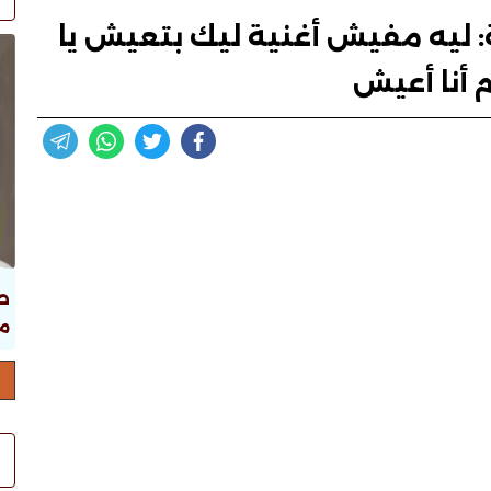
عة: ليه مفيش أغنية ليك بتعيش يا
م أنا أعيش
ص
ما