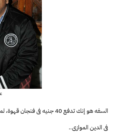
ع
السفه هو إنك تدفع 40 جنيه فى فنجان قهوة، لمخ ما يساويش 2 جنيه
فى الدين الموازى..