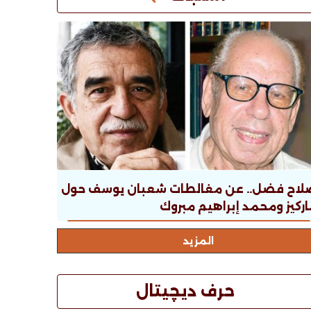
لاح فضل.. عن مغالطات شعبان يوسف حول
ركيز ومحمد إبراهيم مبروك
المزيد
حرف ديچيتال