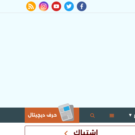
rss feed
instagram
youtube
twitter
facebook
 ▼
حرف ديچيتال
اشتباك