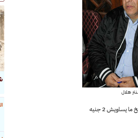
ش
نتر هلال
ال