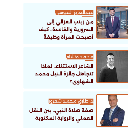
عبدالعزيز الموسى
من زينب الغزالي إلى
السرورية والقاعدة.. كيف
أصبحت المرأة وظيفةً
تنظيمية؟
محمد هشام
الشاعر الاستثناء.. لماذا
تتجاهل جائزة النيل محمد
الشهاوى؟
د. طارق محمد شحرور
صفة صلاة النبي.. بين النقل
العملي والرواية المكتوبة