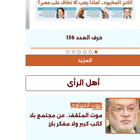
حرف العدد 136
المزيد
أهل الرأى
ثروت الخرباوى
موت المثقف.. عن مجتمع بلا
كاتب كبير ولا مفكر بارز