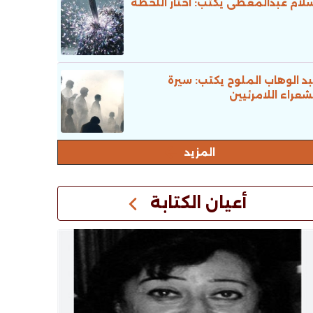
لام عبدالمعطى يكتب: اختار اللحظة
د الوهاب الملوح يكتب: سيرة
شعراء اللامرئيين
المزيد
أعيان الكتابة