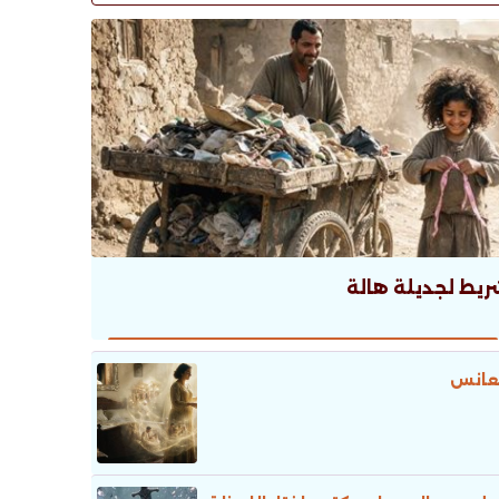
ريط لجديلة هالة
عانس